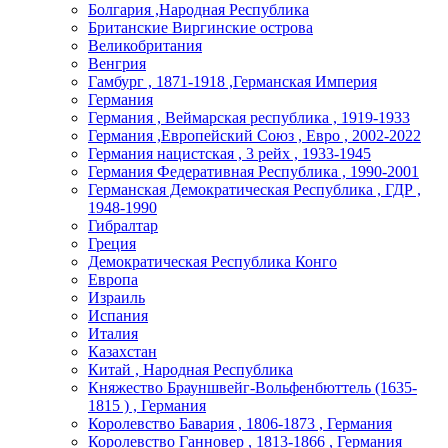
Болгария ,Народная Республика
Британские Виргинские острова
Великобритания
Венгрия
Гамбург , 1871-1918 ,Германская Империя
Германия
Германия , Веймарская республика , 1919-1933
Германия ,Европейский Союз , Евро , 2002-2022
Германия нацистская , 3 рейх , 1933-1945
Германия Федеративная Республика , 1990-2001
Германская Демократическая Республика , ГДР ,
1948-1990
Гибралтар
Греция
Демократическая Республика Конго
Европа
Израиль
Испания
Италия
Казахстан
Китай , Народная Республика
Княжество Брауншвейг-Вольфенбюттель (1635-
1815 ) , Германия
Королевство Бавария , 1806-1873 , Германия
Королевство Ганновер , 1813-1866 , Германия