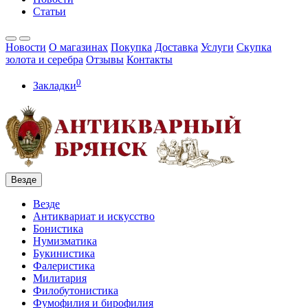
Статьи
Новости
О магазинах
Покупка
Доставка
Услуги
Скупка
золота и серебра
Отзывы
Контакты
0
Закладки
Везде
Везде
Антиквариат и искусство
Бонистика
Нумизматика
Букинистика
Фалеристика
Милитария
Филобутонистика
Фумофилия и бирофилия