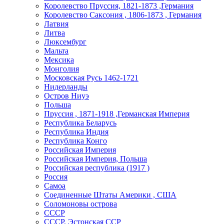
Королевство Пруссия, 1821-1873 ,Германия
Королевство Саксония , 1806-1873 , Германия
Латвия
Литва
Люксембург
Мальта
Мексика
Монголия
Московская Русь 1462-1721
Нидерланды
Остров Ниуэ
Польша
Пруссия , 1871-1918 ,Германская Империя
Республика Беларусь
Республика Индия
Республика Конго
Российская Империя
Российская Империя, Польша
Российская республика (1917 )
Россия
Самоа
Соединенные Штаты Америки , США
Соломоновы острова
СССР
СССР, Эстонская ССР