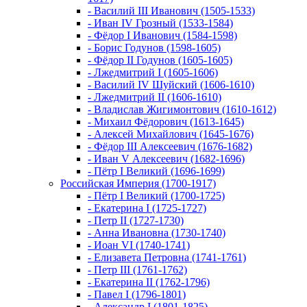
- Василий III Иванович (1505-1533)
- Иван IV Грозный (1533-1584)
- Фёдор I Иванович (1584-1598)
- Борис Годунов (1598-1605)
- Фёдор II Годунов (1605-1605)
- Лжедмитрий I (1605-1606)
- Василий IV Шуйский (1606-1610)
- Лжедмитрий II (1606-1610)
- Владислав Жигимонтович (1610-1612)
- Михаил Фёдорович (1613-1645)
- Алексей Михайлович (1645-1676)
- Фёдор III Алексеевич (1676-1682)
- Иван V Алексеевич (1682-1696)
- Пётр I Великий (1696-1699)
Российская Империя (1700-1917)
- Пётр I Великий (1700-1725)
- Екатерина I (1725-1727)
- Петр II (1727-1730)
- Анна Ивановна (1730-1740)
- Иоан VI (1740-1741)
- Елизавета Петровна (1741-1761)
- Петр III (1761-1762)
- Екатерина II (1762-1796)
- Павел I (1796-1801)
- Александр I (1801-1825)