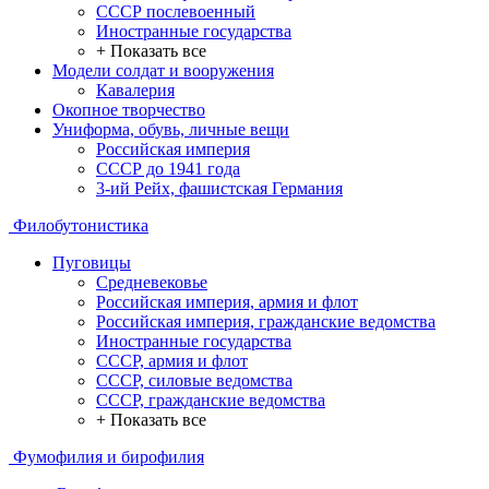
СССР послевоенный
Иностранные государства
+ Показать все
Модели солдат и вооружения
Кавалерия
Окопное творчество
Униформа, обувь, личные вещи
Российская империя
СССР до 1941 года
3-ий Рейх, фашистская Германия
Филобутонистика
Пуговицы
Средневековье
Российская империя, армия и флот
Российская империя, гражданские ведомства
Иностранные государства
СССР, армия и флот
СССР, силовые ведомства
СССР, гражданские ведомства
+ Показать все
Фумофилия и бирофилия