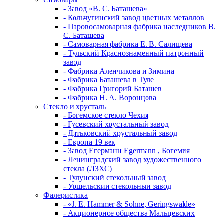
- Завод «В. С. Баташева»
- Кольчугинский завод цветных металлов
- Паровосамоварная фабрика наследников В.
С. Баташева
- Самоварная фабрика Е. В. Салищева
- Тульский Краснознаменный патронный
завод
- Фабрика Аленчикова и Зимина
- Фабрика Баташева в Туле
- Фабрика Григорий Баташев
- Фабрика Н. А. Воронцова
Стекло и хрусталь
- Богемское стекло Чехия
- Гусевский хрустальный завод
- Дятьковский хрустальный завод
- Европа 19 век
- Завод Егерманн Egermann , Богемия
- Ленинградский завод художественного
стекла (ЛЗХС)
- Тулунский стекольный завод
- Уршельский стекольный завод
Фалеристика
- «J. E. Hammer & Sohne, Geringswalde»
- Акционерное общества Мальцевских