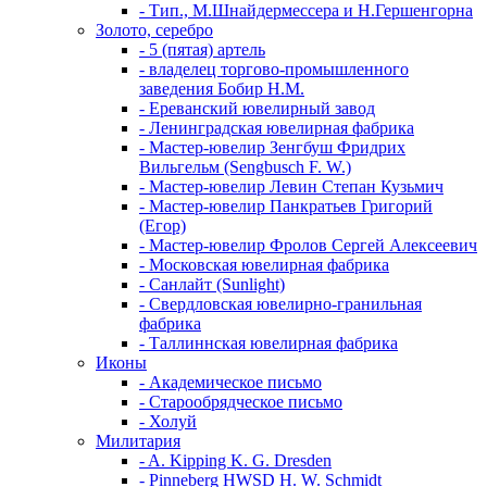
- Тип., М.Шнайдермессера и Н.Гершенгорна
Золото, серебро
- 5 (пятая) артель
- владелец торгово-промышленного
заведения Бобир Н.М.
- Ереванский ювелирный завод
- Ленинградская ювелирная фабрика
- Мастер-ювелир Зенгбуш Фридрих
Вильгельм (Sengbusch F. W.)
- Мастер-ювелир Левин Степан Кузьмич
- Мастер-ювелир Панкратьев Григорий
(Егор)
- Мастер-ювелир Фролов Сергей Алексеевич
- Московская ювелирная фабрика
- Санлайт (Sunlight)
- Свердловская ювелирно-гранильная
фабрика
- Таллиннская ювелирная фабрика
Иконы
- Академическое письмо
- Старообрядческое письмо
- Холуй
Милитария
- A. Kipping K. G. Dresden
- Pinneberg HWSD H. W. Schmidt