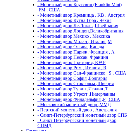
- Монетный двор Коутсвил (Franklin Mint)
,FM , США
- Монетный двор Кремница , KB , Австрия
- Монетный двор Кутна-Гора , Чехия
- Монетный двор Ле-Локль ,Швейцария
- Монетный двор Лондон,Великобритания
- Монетный двор Мехико , Мексика
- Монетный двор Милан , Италия ,M
- Монетный двор Оттава ,Канада
- Монетный двор Париж ,Франция , A
- Монетный двор Пессак, Франция
- Монетный двор Претория, ЮАР
- Монетный двор Рим , Италия , R
- Монетный двор Сан-Франциско , S , США
- Монетный двор София ,Болгария
- Монетный двор Стокгольм ,Швеция
- Монетный двор Турин ,Италия ,T
- Монетный двор Утрехт ,Нидерланды
- Монетный двор Филадельфия ,P , США
- Московский монетный двор ,ММД
- Пертский монетный двор , Австралия
- Санкт-Петербургский монетный двор СПБ
- Санкт-Петербургский монетный двор
СПМД
Самовары