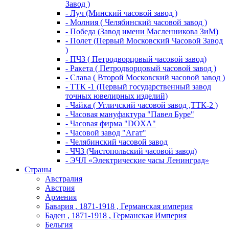
Завод )
- Луч (Минский часовой завод )
- Молния ( Челябинский часовой завод )
- Победа (Завод имени Масленникова ЗиМ)
- Полет (Первый Московский Часовой Завод
)
- ПЧЗ ( Петродворцовый часовой завод)
- Ракета ( Петродворцовый часовой завод )
- Слава ( Второй Московский часовой завод )
- ТТК -1 (Первый государственный завод
точных ювелирных изделий)
- Чайка ( Угличский часовой завод ,ТТК-2 )
- Часовая мануфактура "Павел Буре"
- Часовая фирма "DOXA"
- Часовой завод "Агат"
- Челябинский часовой завод
- ЧЧЗ (Чистопольский часовой завод)
- ЭЧЛ «Электрические часы Ленинград»
Страны
Австралия
Австрия
Армения
Бавария , 1871-1918 , Германская империя
Баден , 1871-1918 , Германская Империя
Бельгия