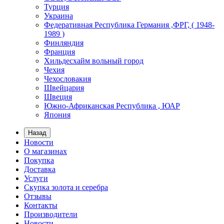
Турция
Украина
Федеративная Республика Германия ,ФРГ, ( 1948-
1989 )
Финляндия
Франция
Хильдесхайм вольный город
Чехия
Чехословакия
Швейцария
Швеция
Южно-Африканская Республика , ЮАР
Япония
Назад
Новости
О магазинах
Покупка
Доставка
Услуги
Скупка золота и серебра
Отзывы
Контакты
Производители
Новости