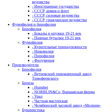
ведомства
- Иностранные государства
- СССР, армия и флот
- СССР, силовые ведомства
- СССР, гражданские ведомства
Фумофилия и бирофилия
Бирофилия
- Бокалы и кружки 19-21 век
- Пивные бутылки 19-21 век
Фумофилия
- Курительные принадлежности
- Никовилия
- Пирофилия
- Филумения
Производители
Бирофилия
- Ветровский пивоваренный завод
Тимофеевского
Бронза
- Hunghei
- NORBLIN&Co, Варшавская фирма
- Урал
- Частная мастерская
- Челябинский часовой завод «Молния»
Букинистика