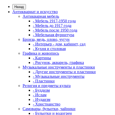
Назад
Антиквариат и искусство
Антикварная мебель
- Мебель 1917-1950 года
- Мебель до 1917 года
- Мебель после 1950 года
- Мебельная фурнитура
Бронза, медь, олово, чугун
- Интерьер - дом, кабинет, сад
- Кухня и столовая
Графика и живопись
- Картины
- Рисунок, акварель, графика
Музыкальные инструменты и пластинки
- Другие инструменты и пластинки
- Музыкальные инструменты
- Пластинки
Религия и предметы культа
- Буддизм
- Ислам
- Иудаизм
- Христианство
Самовары, бульотки, чайники
- Бульотки и водогреи