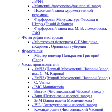
ЛЗФИ
- Минский фарфорово-фаянсовый завод
- Полонский завод художественной
керамики
- Фарфоровая Мануфактура Фасольд и
Штаух (Fasold & Stauch)
- Фарфоровый завод им. М. В. Ломоносова,
ЛФЗ
Фотография мастерская
- Мастерская фотографа С.Г.Миндюка ,
г.Карачев , Орловская губерния
Фумофилия
- Мастер-ювелир Панкратьев Григорий
(Егор)
Часы: производители
- 1МЧЗ (Первый Московский Часовой Завод
им., С. М. Кирова)
- 2МЧЗ (Второй Московский Часовой Завод )
- C. Vernez
- IMC Manufactoria
- Восток (Чистопольский Часовой Завод )
- Заря (Пензенский часовой завод )
- ЗиМ (Завод имени Масленникова )
- ЗЧЗ ( Златоустовский часовой завод)
- Командирские (Чистопольский Часовой