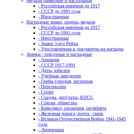
Медали памятные и настольные
- Российская империя до 1917
- СССР до 1991 года
- Иностранные
Наградные знаки, ордена, медали
- Российская империя до 1917
- СССР до 1991 года
- Иностранные
- Знаки 3-его Рейха
- Удостоверения и документы на награды
Значки - покупные и наградные
- Авиация
- СССР 1917-1991
- Даты, юбилеи
- Учебные заведения
- Гербы городов, регионов
- Персоналии
- Спорт
- Съезды, депутаты, КПСС
- Союзы, общества
- Комсомол, пионерия, октябрята
- Железная дорога ,почта , связь
- Великая Отечественная Война 1941-1945
года
- Лениниана