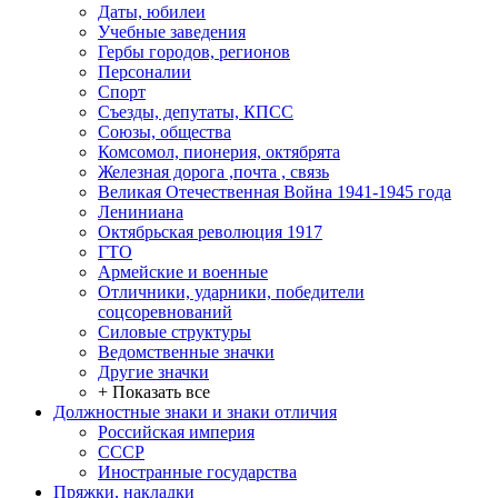
Даты, юбилеи
Учебные заведения
Гербы городов, регионов
Персоналии
Спорт
Съезды, депутаты, КПСС
Союзы, общества
Комсомол, пионерия, октябрята
Железная дорога ,почта , связь
Великая Отечественная Война 1941-1945 года
Лениниана
Октябрьская революция 1917
ГТО
Армейские и военные
Отличники, ударники, победители
соцсоревнований
Силовые структуры
Ведомственные значки
Другие значки
+ Показать все
Должностные знаки и знаки отличия
Российская империя
СССР
Иностранные государства
Пряжки, накладки