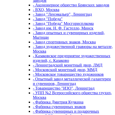
заводов
- Акционерное общество Брянских заводов
- ВХО, Москва
- Завод "Ленэмальер", Ленинград
- Завод "Победа"
- Завод "Победа" Мосгорисплкома
- Завод им. Н. Ф. Гастелло, Минск
- Завод опытных и сувенирных изделий,
Мытищи
- Завод спортивных знаков, Москва
- Завод художественной гравюры на металле,
Москва
- Казаковское предприятие художественных
изделий, с. Казаково
- Ленинградский монетный двор, ЛМД
- Московский монетный двор, ММД
- Московское товарищество художников
- Опытный завод металлической галантереи
и сувениров, Ленинград
- Товарищество "ИЗО", Ленинград
- УПП №2 Всероссийского общества глухих,
Москва
- Фабрика Дмитрия Кучкина
- Фабрика сувенирных знаков
- Фабрика сувенирных и подарочных