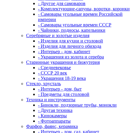
- Другое для самоваров
- Комплектующие-сапуны, воротки, коронки
- Самовары угольные времен Российской
империи
- Самовары угольные времен СССР
- Чайники, подносы, капельники
Серебряные и золотые изделия
- Изделия для кухни и столовой
- Изделия для личного обихода
- Интерьер - дом, кабинет
- Украшения из золота и серебра
Старинные украшения и бижутерия
- Средневековье
- СССР 20 век
- Украшения 18-19 века
Стекло, хрусталь
- Интерьер - дом, быт
- Предметы для столовой
Техника и инструменты
- Бинокли, подзорные трубы, монокли
- Другая техника
- Кинокамеры
- Фотоаппараты
Фарфор, фаянс, керамика
- Интерьер - дом, сад, кабинет