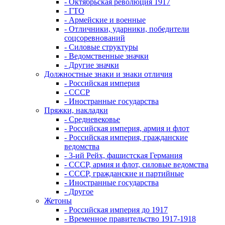
- Октябрьская революция 1917
- ГТО
- Армейские и военные
- Отличники, ударники, победители
соцсоревнований
- Силовые структуры
- Ведомственные значки
- Другие значки
Должностные знаки и знаки отличия
- Российская империя
- СССР
- Иностранные государства
Пряжки, накладки
- Средневековье
- Российская империя, армия и флот
- Российская империя, гражданские
ведомства
- 3-ий Рейх, фашистская Германия
- СССР, армия и флот, силовые ведомства
- СССР, гражданские и партийные
- Иностранные государства
- Другое
Жетоны
- Российская империя до 1917
- Временное правительство 1917-1918