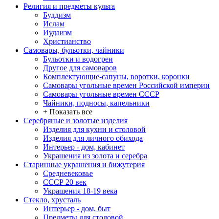
Религия и предметы культа
Буддизм
Ислам
Иудаизм
Христианство
Самовары, бульотки, чайники
Бульотки и водогреи
Другое для самоваров
Комплектующие-сапуны, воротки, коронки
Самовары угольные времен Российской империи
Самовары угольные времен СССР
Чайники, подносы, капельники
+ Показать все
Серебряные и золотые изделия
Изделия для кухни и столовой
Изделия для личного обихода
Интерьер - дом, кабинет
Украшения из золота и серебра
Старинные украшения и бижутерия
Средневековье
СССР 20 век
Украшения 18-19 века
Стекло, хрусталь
Интерьер - дом, быт
Предметы для столовой