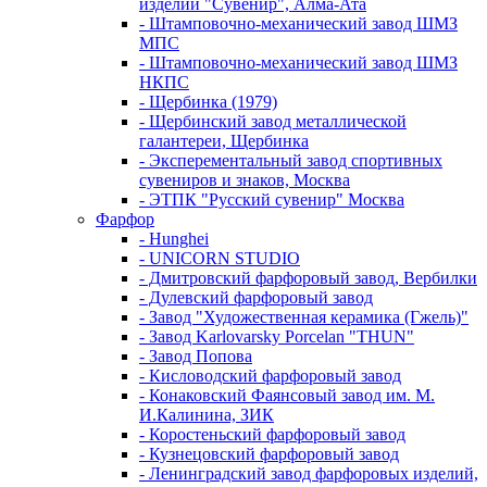
изделий "Сувенир", Алма-Ата
- Штамповочно-механический завод ШМЗ
МПС
- Штамповочно-механический завод ШМЗ
НКПС
- Щербинка (1979)
- Щербинский завод металлической
галантереи, Щербинка
- Эксперементальный завод спортивных
сувениров и знаков, Москва
- ЭТПК "Русский сувенир" Москва
Фарфор
- Hunghei
- UNICORN STUDIO
- Дмитровский фарфоровый завод, Вербилки
- Дулевский фарфоровый завод
- Завод "Художественная керамика (Гжель)"
- Завод Karlovarsky Porcelan "THUN"
- Завод Попова
- Кисловодский фарфоровый завод
- Конаковский Фаянсовый завод им. М.
И.Калинина, ЗИК
- Коростеньский фарфоровый завод
- Кузнецовский фарфоровый завод
- Ленинградский завод фарфоровых изделий,