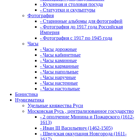
- Кухонная и столовая посуда
- Статуэтки и скульптуры
Фотография
- Старинные альбомы для фотографий
- Фотография до 1917 года Российская
Империя
- Фотография с 1917 по 1945 года
Часы
- Часы дорожные
- Часы кабинетные
- Часы каминные
- Часы карманные
- Часы напольные
- Часы наручные
- Часы настенные
- Часы настольные
Бонистика
Нумизматика
Удельные княжества Руси
Московская Русь , централизованное государство
- 2 ополчение Минина и Пожарского (1612-
1613)
- Иван III Васильевич (1462-1505)
- Шведская оккупация Новгорода (1611-
1617)