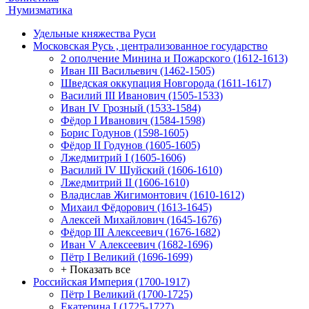
Нумизматика
Удельные княжества Руси
Московская Русь , централизованное государство
2 ополчение Минина и Пожарского (1612-1613)
Иван III Васильевич (1462-1505)
Шведская оккупация Новгорода (1611-1617)
Василий III Иванович (1505-1533)
Иван IV Грозный (1533-1584)
Фёдор I Иванович (1584-1598)
Борис Годунов (1598-1605)
Фёдор II Годунов (1605-1605)
Лжедмитрий I (1605-1606)
Василий IV Шуйский (1606-1610)
Лжедмитрий II (1606-1610)
Владислав Жигимонтович (1610-1612)
Михаил Фёдорович (1613-1645)
Алексей Михайлович (1645-1676)
Фёдор III Алексеевич (1676-1682)
Иван V Алексеевич (1682-1696)
Пётр I Великий (1696-1699)
+ Показать все
Российская Империя (1700-1917)
Пётр I Великий (1700-1725)
Екатерина I (1725-1727)