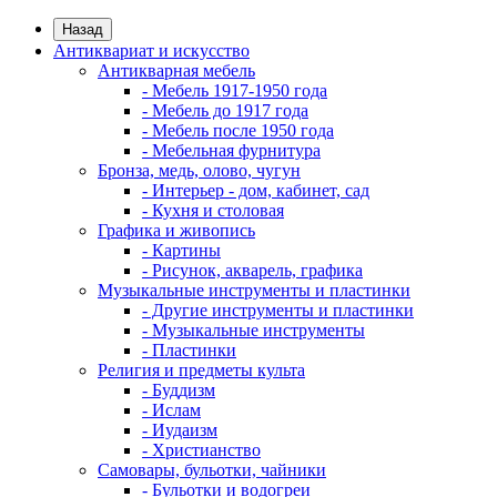
Назад
Антиквариат и искусство
Антикварная мебель
- Мебель 1917-1950 года
- Мебель до 1917 года
- Мебель после 1950 года
- Мебельная фурнитура
Бронза, медь, олово, чугун
- Интерьер - дом, кабинет, сад
- Кухня и столовая
Графика и живопись
- Картины
- Рисунок, акварель, графика
Музыкальные инструменты и пластинки
- Другие инструменты и пластинки
- Музыкальные инструменты
- Пластинки
Религия и предметы культа
- Буддизм
- Ислам
- Иудаизм
- Христианство
Самовары, бульотки, чайники
- Бульотки и водогреи