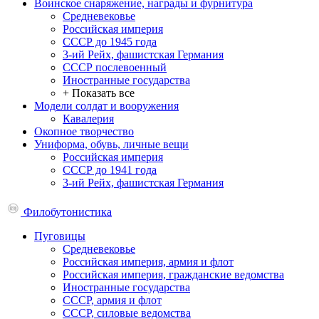
Воинское снаряжение, награды и фурнитура
Средневековье
Российская империя
СССР до 1945 года
3-ий Рейх, фашистская Германия
СССР послевоенный
Иностранные государства
+ Показать все
Модели солдат и вооружения
Кавалерия
Окопное творчество
Униформа, обувь, личные вещи
Российская империя
СССР до 1941 года
3-ий Рейх, фашистская Германия
Филобутонистика
Пуговицы
Средневековье
Российская империя, армия и флот
Российская империя, гражданские ведомства
Иностранные государства
СССР, армия и флот
СССР, силовые ведомства