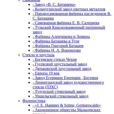
- Завод «В. С. Баташева»
- Кольчугинский завод цветных металлов
- Паровосамоварная фабрика наследников В.
С. Баташева
- Самоварная фабрика Е. В. Салищева
- Тульский Краснознаменный патронный
завод
- Фабрика Аленчикова и Зимина
- Фабрика Баташева в Туле
- Фабрика Григорий Баташев
- Фабрика Н. А. Воронцова
Стекло и хрусталь
- Богемское стекло Чехия
- Гусевский хрустальный завод
- Дятьковский хрустальный завод
- Европа 19 век
- Завод Егерманн Egermann , Богемия
- Ленинградский завод художественного
стекла (ЛЗХС)
- Тулунский стекольный завод
- Уршельский стекольный завод
Фалеристика
- «J. E. Hammer & Sohne, Geringswalde»
- Акционерное общества Мальцевских