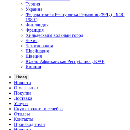
Турция
Украина
Федеративная Республика Германия ,ФРГ, ( 1948-
1989 )
Финляндия
Франция
Хильдесхайм вольный город
Чехия
Чехословакия
Швейцария
Швеция
Южно-Африканская Республика , ЮАР
Япония
Назад
Новости
О магазинах
Покупка
Доставка
Услуги
Скупка золота и серебра
Отзывы
Контакты
Производители
Новости