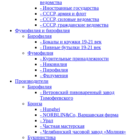
ведомства
- Иностранные государства
- СССР, армия и флот
- СССР, силовые ведомства
- СССР, гражданские ведомства
Фумофилия и бирофилия
Бирофилия
- Бокалы и кружки 19-21 век
- Пивные бутылки 19-21 век
Фумофилия
- Курительные принадлежности
- Никовилия
- Пирофилия
- Филумения
Производители
Бирофилия
- Ветровский пивоваренный завод
Тимофеевского
Бронза
- Hunghei
- NORBLIN&Co, Варшавская фирма
- Урал
- Частная мастерская
- Челябинский часовой завод «Молния»
Букинистика