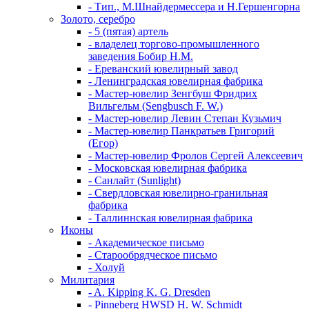
- Тип., М.Шнайдермессера и Н.Гершенгорна
Золото, серебро
- 5 (пятая) артель
- владелец торгово-промышленного
заведения Бобир Н.М.
- Ереванский ювелирный завод
- Ленинградская ювелирная фабрика
- Мастер-ювелир Зенгбуш Фридрих
Вильгельм (Sengbusch F. W.)
- Мастер-ювелир Левин Степан Кузьмич
- Мастер-ювелир Панкратьев Григорий
(Егор)
- Мастер-ювелир Фролов Сергей Алексеевич
- Московская ювелирная фабрика
- Санлайт (Sunlight)
- Свердловская ювелирно-гранильная
фабрика
- Таллиннская ювелирная фабрика
Иконы
- Академическое письмо
- Старообрядческое письмо
- Холуй
Милитария
- A. Kipping K. G. Dresden
- Pinneberg HWSD H. W. Schmidt