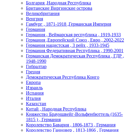
Болгария ,Народная Республика
Британские Виргинские острова
Великобритания
Венгрия
Гамбург , 1871-1918 ,Германская Империя
Германия
Германия , Веймарская республика , 1919-1933
Германия ,Европейский Союз , Евро , 2002-2022
Германия нацистская , 3 рейх , 1933-1945
Германия Федеративная Республика , 1990-2001
Германская Демократическая Республика , ГДР ,
1948-1990
Гибралтар
Греция
Демократическая Республика Конго
Европа
Израиль
Испания
Италия
Казахстан
Китай , Народная Республика
Княжество Брауншвейг-Вольфенбюттель (1635-
1815 ) , Германия
Королевство Бавария , 1806-1873 , Германия
Королевство Ганновер , 1813-1866 , Германия