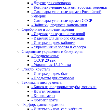
- Другое для самоваров
- Комплектующие-сапуны, воротки, коронки
- Самовары угольные времен Российской
империи
- Самовары угольные времен СССР
- Чайники, подносы, капельники
Серебряные и золотые изделия
- Изделия для кухни и столовой
- Изделия для личного обихода
- Интерьер - дом, кабинет
- Украшения из золота и серебра
Старинные украшения и бижутерия
- Средневековье
- СССР 20 век
- Украшения 18-19 века
Стекло, хрусталь
- Интерьер - дом, быт
- Предметы для столовой
Техника и инструменты
- Бинокли, подзорные трубы, монокли
- Другая техника
- Кинокамеры
- Фотоаппараты
Фарфор, фаянс, керамика
- Интерьер - дом, сад, кабинет