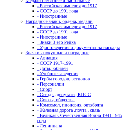
Медали памятные и настольные
- Российская империя до 1917
- СССР до 1991 года
- Иностранные
Наградные знаки, ордена, медали
- Российская империя до 1917
- СССР до 1991 года
- Иностранные
- Знаки 3-его Рейха
- Удостоверения и документы на награды
Значки - покупные и наградные
- Авиация
- СССР 1917-1991
- Даты, юбилеи
- Учебные заведения
- Гербы городов, регионов
- Персоналии
- Спорт
- Съезды, депутаты, КПСС
- Союзы, общества
- Комсомол, пионерия, октябрята
- Железная дорога ,почта , связь
- Великая Отечественная Война 1941-1945
года
- Лениниана