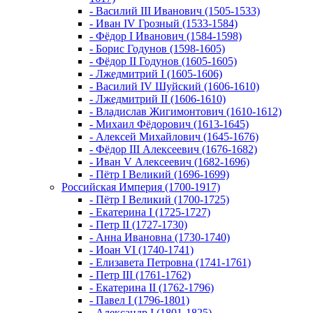
- Василий III Иванович (1505-1533)
- Иван IV Грозный (1533-1584)
- Фёдор I Иванович (1584-1598)
- Борис Годунов (1598-1605)
- Фёдор II Годунов (1605-1605)
- Лжедмитрий I (1605-1606)
- Василий IV Шуйский (1606-1610)
- Лжедмитрий II (1606-1610)
- Владислав Жигимонтович (1610-1612)
- Михаил Фёдорович (1613-1645)
- Алексей Михайлович (1645-1676)
- Фёдор III Алексеевич (1676-1682)
- Иван V Алексеевич (1682-1696)
- Пётр I Великий (1696-1699)
Российская Империя (1700-1917)
- Пётр I Великий (1700-1725)
- Екатерина I (1725-1727)
- Петр II (1727-1730)
- Анна Ивановна (1730-1740)
- Иоан VI (1740-1741)
- Елизавета Петровна (1741-1761)
- Петр III (1761-1762)
- Екатерина II (1762-1796)
- Павел I (1796-1801)
- Александр I (1801-1825)