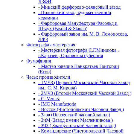
ЛЗФИ
- Минский фарфорово-фаянсовый завод
- Полонский завод художественной
керамики
- Фарфоровая Мануфактура Фасольд и
Штаух (Fasold & Stauch)
- Фарфоровый завод им. М. В. Ломоносова,
ЛФЗ
Фотография мастерская
- Мастерская фотографа С.Г.Миндюка ,
г.Карачев , Орловская губерния
Фумофилия
- Мастер-ювелир Панкратьев Григорий
(Егор)
Часы: производители
- 1МЧЗ (Первый Московский Часовой Завод
им., С. М. Кирова)
- 2МЧЗ (Второй Московский Часовой Завод )
- C. Vernez
- IMC Manufactoria
- Восток (Чистопольский Часовой Завод )
- Заря (Пензенский часовой завод )
- ЗиМ (Завод имени Масленникова )
- ЗЧЗ ( Златоустовский часовой завод)
- Командирские (Чистопольский Часовой