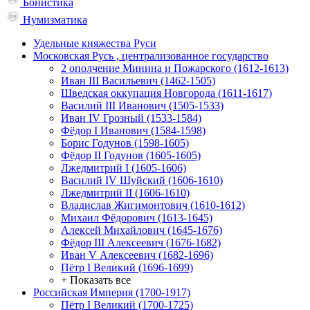
Бонистика
Нумизматика
Удельные княжества Руси
Московская Русь , централизованное государство
2 ополчение Минина и Пожарского (1612-1613)
Иван III Васильевич (1462-1505)
Шведская оккупация Новгорода (1611-1617)
Василий III Иванович (1505-1533)
Иван IV Грозный (1533-1584)
Фёдор I Иванович (1584-1598)
Борис Годунов (1598-1605)
Фёдор II Годунов (1605-1605)
Лжедмитрий I (1605-1606)
Василий IV Шуйский (1606-1610)
Лжедмитрий II (1606-1610)
Владислав Жигимонтович (1610-1612)
Михаил Фёдорович (1613-1645)
Алексей Михайлович (1645-1676)
Фёдор III Алексеевич (1676-1682)
Иван V Алексеевич (1682-1696)
Пётр I Великий (1696-1699)
+ Показать все
Российская Империя (1700-1917)
Пётр I Великий (1700-1725)