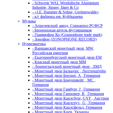
- Schwerte WAL Westfalische Aluminium
Industrie, Jünger, Jäger & Co
- «J.E. Hammer & Sohne, Geringswalde»
- к/г фабрика им. Куйбышева
Музыка
- Апрелевский завод, Совнархоз РСФСР
- Бронницкая артель футлярщиков
- Граммофон Ко (Gramophone trade mark)
- Зонофон (ZONOPHONE RECORD)
Нумизматика
- Варшавский монетный двор ,MW,
Российская империя
- Екатеринбургский монетный двор ЕМ
- Красный монетный двор ММ
- Ленинградский монетный двор , ЛМД
- Монетный двор Бальцерс , Лихтенштейн
- Монетный двор Берлин, A , Германия
- Монетный двор Брауншвейг , MC ,
Германия
- Монетный двор Гамбург, J , Германия
- Монетный двор Ганновер, B , Германия
- Монетный двор Карлсбург, GYF , Австрия
- Монетный двор Карлсруэ , G , Германия
- Монетный двор Карлсфельд, Германия
- Монетный двор Киев, Украина