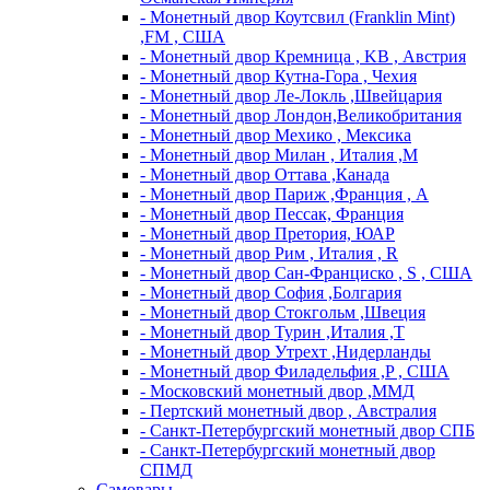
- Монетный двор Коутсвил (Franklin Mint)
,FM , США
- Монетный двор Кремница , KB , Австрия
- Монетный двор Кутна-Гора , Чехия
- Монетный двор Ле-Локль ,Швейцария
- Монетный двор Лондон,Великобритания
- Монетный двор Мехико , Мексика
- Монетный двор Милан , Италия ,M
- Монетный двор Оттава ,Канада
- Монетный двор Париж ,Франция , A
- Монетный двор Пессак, Франция
- Монетный двор Претория, ЮАР
- Монетный двор Рим , Италия , R
- Монетный двор Сан-Франциско , S , США
- Монетный двор София ,Болгария
- Монетный двор Стокгольм ,Швеция
- Монетный двор Турин ,Италия ,T
- Монетный двор Утрехт ,Нидерланды
- Монетный двор Филадельфия ,P , США
- Московский монетный двор ,ММД
- Пертский монетный двор , Австралия
- Санкт-Петербургский монетный двор СПБ
- Санкт-Петербургский монетный двор
СПМД
Самовары