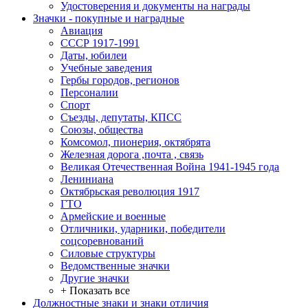
Удостоверения и документы на награды
Значки - покупные и наградные
Авиация
СССР 1917-1991
Даты, юбилеи
Учебные заведения
Гербы городов, регионов
Персоналии
Спорт
Съезды, депутаты, КПСС
Союзы, общества
Комсомол, пионерия, октябрята
Железная дорога ,почта , связь
Великая Отечественная Война 1941-1945 года
Лениниана
Октябрьская революция 1917
ГТО
Армейские и военные
Отличники, ударники, победители
соцсоревнований
Силовые структуры
Ведомственные значки
Другие значки
+ Показать все
Должностные знаки и знаки отличия