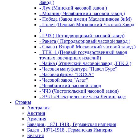
Завод )
- Луч (Минский часовой завод )
- Молния ( Челябинский часовой завод )
- Победа (Завод имени Масленникова ЗиМ)
- Полет (Первый Московский Часовой Завод
)
- ПЧЗ ( Петродворцовый часовой завод)
- Ракета ( Петродворцовый часовой завод )
- Слава ( Второй Московский часовой завод )
- ТТК -1 (Первый государственный завод
точных ювелирных изделий)
- Чайка ( Угличский часовой завод ,ТТК-2 )
- Часовая мануфактура "Павел Буре"
- Часовая фирма "DOXA"
- Часовой завод "Агат"
- Челябинский часовой завод
- ЧЧЗ (Чистопольский часовой завод)
- ЭЧЛ «Электрические часы Ленинград»
Страны
Австралия
Австрия
Армения
Бавария , 1871-1918 , Германская империя
Баден , 1871-1918 , Германская Империя
Бельгия