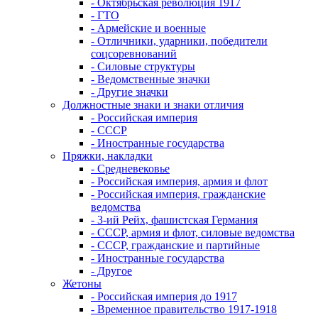
- Октябрьская революция 1917
- ГТО
- Армейские и военные
- Отличники, ударники, победители
соцсоревнований
- Силовые структуры
- Ведомственные значки
- Другие значки
Должностные знаки и знаки отличия
- Российская империя
- СССР
- Иностранные государства
Пряжки, накладки
- Средневековье
- Российская империя, армия и флот
- Российская империя, гражданские
ведомства
- 3-ий Рейх, фашистская Германия
- СССР, армия и флот, силовые ведомства
- СССР, гражданские и партийные
- Иностранные государства
- Другое
Жетоны
- Российская империя до 1917
- Временное правительство 1917-1918