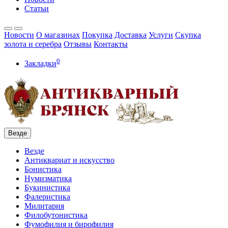
Статьи
Новости
О магазинах
Покупка
Доставка
Услуги
Скупка
золота и серебра
Отзывы
Контакты
0
Закладки
Везде
Везде
Антиквариат и искусство
Бонистика
Нумизматика
Букинистика
Фалеристика
Милитария
Филобутонистика
Фумофилия и бирофилия