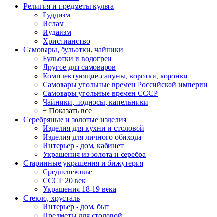
Религия и предметы культа
Буддизм
Ислам
Иудаизм
Христианство
Самовары, бульотки, чайники
Бульотки и водогреи
Другое для самоваров
Комплектующие-сапуны, воротки, коронки
Самовары угольные времен Российской империи
Самовары угольные времен СССР
Чайники, подносы, капельники
+ Показать все
Серебряные и золотые изделия
Изделия для кухни и столовой
Изделия для личного обихода
Интерьер - дом, кабинет
Украшения из золота и серебра
Старинные украшения и бижутерия
Средневековье
СССР 20 век
Украшения 18-19 века
Стекло, хрусталь
Интерьер - дом, быт
Предметы для столовой