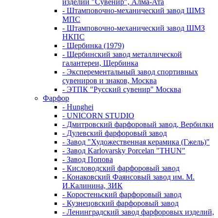
изделий "Сувенир", Алма-Ата
- Штамповочно-механический завод ШМЗ
МПС
- Штамповочно-механический завод ШМЗ
НКПС
- Щербинка (1979)
- Щербинский завод металлической
галантереи, Щербинка
- Эксперементальный завод спортивных
сувениров и знаков, Москва
- ЭТПК "Русский сувенир" Москва
Фарфор
- Hunghei
- UNICORN STUDIO
- Дмитровский фарфоровый завод, Вербилки
- Дулевский фарфоровый завод
- Завод "Художественная керамика (Гжель)"
- Завод Karlovarsky Porcelan "THUN"
- Завод Попова
- Кисловодский фарфоровый завод
- Конаковский Фаянсовый завод им. М.
И.Калинина, ЗИК
- Коростеньский фарфоровый завод
- Кузнецовский фарфоровый завод
- Ленинградский завод фарфоровых изделий,