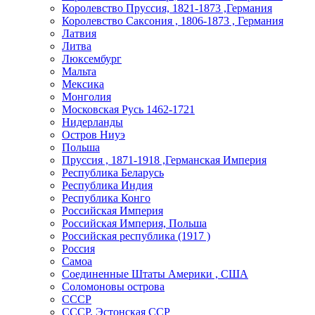
Королевство Пруссия, 1821-1873 ,Германия
Королевство Саксония , 1806-1873 , Германия
Латвия
Литва
Люксембург
Мальта
Мексика
Монголия
Московская Русь 1462-1721
Нидерланды
Остров Ниуэ
Польша
Пруссия , 1871-1918 ,Германская Империя
Республика Беларусь
Республика Индия
Республика Конго
Российская Империя
Российская Империя, Польша
Российская республика (1917 )
Россия
Самоа
Соединенные Штаты Америки , США
Соломоновы острова
СССР
СССР, Эстонская ССР