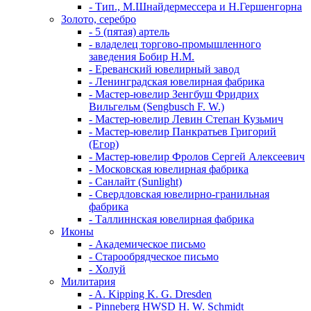
- Тип., М.Шнайдермессера и Н.Гершенгорна
Золото, серебро
- 5 (пятая) артель
- владелец торгово-промышленного
заведения Бобир Н.М.
- Ереванский ювелирный завод
- Ленинградская ювелирная фабрика
- Мастер-ювелир Зенгбуш Фридрих
Вильгельм (Sengbusch F. W.)
- Мастер-ювелир Левин Степан Кузьмич
- Мастер-ювелир Панкратьев Григорий
(Егор)
- Мастер-ювелир Фролов Сергей Алексеевич
- Московская ювелирная фабрика
- Санлайт (Sunlight)
- Свердловская ювелирно-гранильная
фабрика
- Таллиннская ювелирная фабрика
Иконы
- Академическое письмо
- Старообрядческое письмо
- Холуй
Милитария
- A. Kipping K. G. Dresden
- Pinneberg HWSD H. W. Schmidt