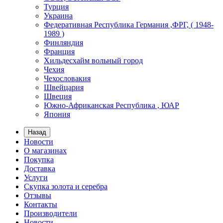
Турция
Украина
Федеративная Республика Германия ,ФРГ, ( 1948-
1989 )
Финляндия
Франция
Хильдесхайм вольный город
Чехия
Чехословакия
Швейцария
Швеция
Южно-Африканская Республика , ЮАР
Япония
Назад
Новости
О магазинах
Покупка
Доставка
Услуги
Скупка золота и серебра
Отзывы
Контакты
Производители
Новости