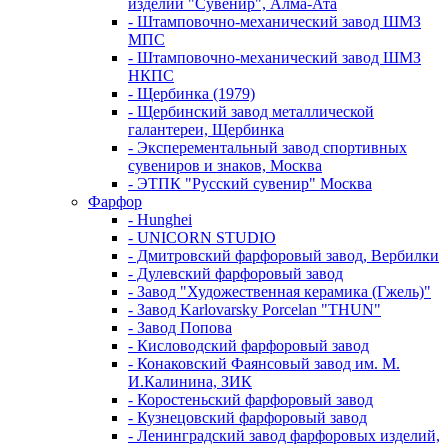
изделий "Сувенир", Алма-Ата
- Штамповочно-механический завод ШМЗ
МПС
- Штамповочно-механический завод ШМЗ
НКПС
- Щербинка (1979)
- Щербинский завод металлической
галантереи, Щербинка
- Эксперементальный завод спортивных
сувениров и знаков, Москва
- ЭТПК "Русский сувенир" Москва
Фарфор
- Hunghei
- UNICORN STUDIO
- Дмитровский фарфоровый завод, Вербилки
- Дулевский фарфоровый завод
- Завод "Художественная керамика (Гжель)"
- Завод Karlovarsky Porcelan "THUN"
- Завод Попова
- Кисловодский фарфоровый завод
- Конаковский Фаянсовый завод им. М.
И.Калинина, ЗИК
- Коростеньский фарфоровый завод
- Кузнецовский фарфоровый завод
- Ленинградский завод фарфоровых изделий,