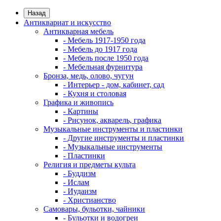
Назад
Антиквариат и искусство
Антикварная мебель
- Мебель 1917-1950 года
- Мебель до 1917 года
- Мебель после 1950 года
- Мебельная фурнитура
Бронза, медь, олово, чугун
- Интерьер - дом, кабинет, сад
- Кухня и столовая
Графика и живопись
- Картины
- Рисунок, акварель, графика
Музыкальные инструменты и пластинки
- Другие инструменты и пластинки
- Музыкальные инструменты
- Пластинки
Религия и предметы культа
- Буддизм
- Ислам
- Иудаизм
- Христианство
Самовары, бульотки, чайники
- Бульотки и водогреи