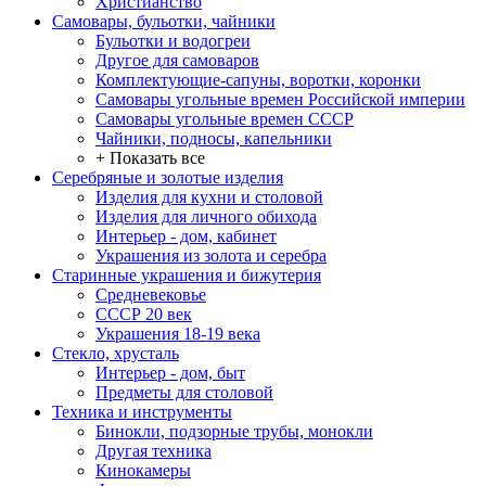
Христианство
Самовары, бульотки, чайники
Бульотки и водогреи
Другое для самоваров
Комплектующие-сапуны, воротки, коронки
Самовары угольные времен Российской империи
Самовары угольные времен СССР
Чайники, подносы, капельники
+ Показать все
Серебряные и золотые изделия
Изделия для кухни и столовой
Изделия для личного обихода
Интерьер - дом, кабинет
Украшения из золота и серебра
Старинные украшения и бижутерия
Средневековье
СССР 20 век
Украшения 18-19 века
Стекло, хрусталь
Интерьер - дом, быт
Предметы для столовой
Техника и инструменты
Бинокли, подзорные трубы, монокли
Другая техника
Кинокамеры