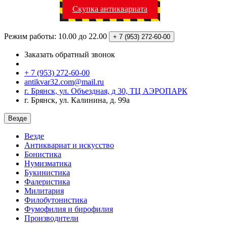
Скупка антиквариата
Режим работы: 10.00 до 22.00
+ 7 (953)
272-60-00
Заказать обратный звонок
+ 7 (953) 272-60-00
antikvar32.com@mail.ru
г. Брянск, ул. Объездная, д 30, ТЦ АЭРОПАРК
г. Брянск, ул. Калинина, д. 99а
Везде
Везде
Антиквариат и искусство
Бонистика
Нумизматика
Букинистика
Фалеристика
Милитария
Филобутонистика
Фумофилия и бирофилия
Производители