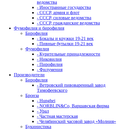
ведомства
- Иностранные государства
- СССР, армия и флот
- СССР, силовые ведомства
- СССР, гражданские ведомства
Фумофилия и бирофилия
Бирофилия
- Бокалы и кружки 19-21 век
- Пивные бутылки 19-21 век
Фумофилия
- Курительные принадлежности
- Никовилия
- Пирофилия
- Филумения
Производители
Бирофилия
- Ветровский пивоваренный завод
Тимофеевского
Бронза
- Hunghei
- NORBLIN&Co, Варшавская фирма
- Урал
- Частная мастерская
- Челябинский часовой завод «Молния»
Букинистика