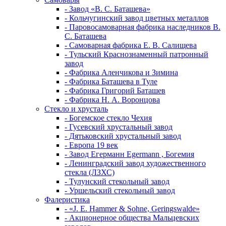
- Завод «В. С. Баташева»
- Кольчугинский завод цветных металлов
- Паровосамоварная фабрика наследников В.
С. Баташева
- Самоварная фабрика Е. В. Салищева
- Тульский Краснознаменный патронный
завод
- Фабрика Аленчикова и Зимина
- Фабрика Баташева в Туле
- Фабрика Григорий Баташев
- Фабрика Н. А. Воронцова
Стекло и хрусталь
- Богемское стекло Чехия
- Гусевский хрустальный завод
- Дятьковский хрустальный завод
- Европа 19 век
- Завод Егерманн Egermann , Богемия
- Ленинградский завод художественного
стекла (ЛЗХС)
- Тулунский стекольный завод
- Уршельский стекольный завод
Фалеристика
- «J. E. Hammer & Sohne, Geringswalde»
- Акционерное общества Мальцевских