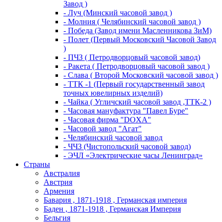
Завод )
- Луч (Минский часовой завод )
- Молния ( Челябинский часовой завод )
- Победа (Завод имени Масленникова ЗиМ)
- Полет (Первый Московский Часовой Завод
)
- ПЧЗ ( Петродворцовый часовой завод)
- Ракета ( Петродворцовый часовой завод )
- Слава ( Второй Московский часовой завод )
- ТТК -1 (Первый государственный завод
точных ювелирных изделий)
- Чайка ( Угличский часовой завод ,ТТК-2 )
- Часовая мануфактура "Павел Буре"
- Часовая фирма "DOXA"
- Часовой завод "Агат"
- Челябинский часовой завод
- ЧЧЗ (Чистопольский часовой завод)
- ЭЧЛ «Электрические часы Ленинград»
Страны
Австралия
Австрия
Армения
Бавария , 1871-1918 , Германская империя
Баден , 1871-1918 , Германская Империя
Бельгия