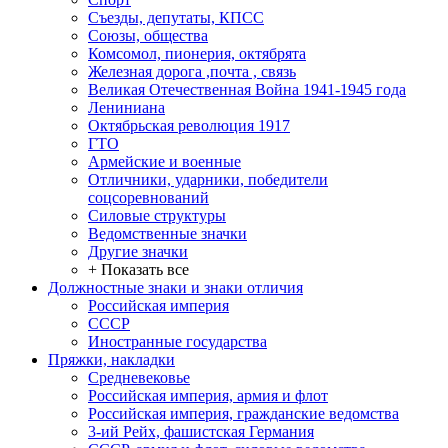
Съезды, депутаты, КПСС
Союзы, общества
Комсомол, пионерия, октябрята
Железная дорога ,почта , связь
Великая Отечественная Война 1941-1945 года
Лениниана
Октябрьская революция 1917
ГТО
Армейские и военные
Отличники, ударники, победители
соцсоревнований
Силовые структуры
Ведомственные значки
Другие значки
+ Показать все
Должностные знаки и знаки отличия
Российская империя
СССР
Иностранные государства
Пряжки, накладки
Средневековье
Российская империя, армия и флот
Российская империя, гражданские ведомства
3-ий Рейх, фашистская Германия