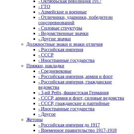
- Октябрьская революция 1917
- ГТО
- Армейские и военные
- Отличники, ударники, победители
соцсоревнований
- Силовые структуры
- Ведомственные значки
- Другие значки
Должностные знаки и знаки отличия
- Российская империя
- СССР
- Иностранные государства
Пряжки, накладки
- Средневековье
- Российская империя, армия и флот
- Российская империя, гражданские
ведомства
- 3-ий Рейх, фашистская Германия
- СССР, армия и флот, силовые ведомства
- СССР, гражданские и партийные
- Иностранные государства
- Другое
Жетоны
- Российская империя до 1917
- Временное правительство 1917-1918