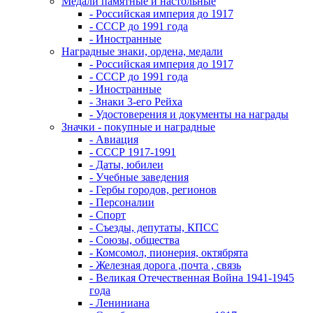
Медали памятные и настольные
- Российская империя до 1917
- СССР до 1991 года
- Иностранные
Наградные знаки, ордена, медали
- Российская империя до 1917
- СССР до 1991 года
- Иностранные
- Знаки 3-его Рейха
- Удостоверения и документы на награды
Значки - покупные и наградные
- Авиация
- СССР 1917-1991
- Даты, юбилеи
- Учебные заведения
- Гербы городов, регионов
- Персоналии
- Спорт
- Съезды, депутаты, КПСС
- Союзы, общества
- Комсомол, пионерия, октябрята
- Железная дорога ,почта , связь
- Великая Отечественная Война 1941-1945
года
- Лениниана