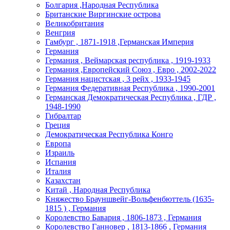
Болгария ,Народная Республика
Британские Виргинские острова
Великобритания
Венгрия
Гамбург , 1871-1918 ,Германская Империя
Германия
Германия , Веймарская республика , 1919-1933
Германия ,Европейский Союз , Евро , 2002-2022
Германия нацистская , 3 рейх , 1933-1945
Германия Федеративная Республика , 1990-2001
Германская Демократическая Республика , ГДР ,
1948-1990
Гибралтар
Греция
Демократическая Республика Конго
Европа
Израиль
Испания
Италия
Казахстан
Китай , Народная Республика
Княжество Брауншвейг-Вольфенбюттель (1635-
1815 ) , Германия
Королевство Бавария , 1806-1873 , Германия
Королевство Ганновер , 1813-1866 , Германия