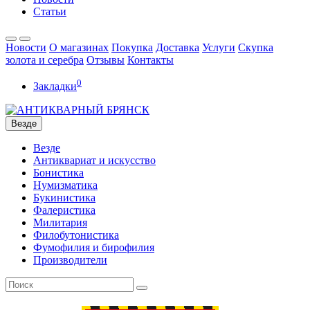
Статьи
Новости
О магазинах
Покупка
Доставка
Услуги
Скупка
золота и серебра
Отзывы
Контакты
0
Закладки
Везде
Везде
Антиквариат и искусство
Бонистика
Нумизматика
Букинистика
Фалеристика
Милитария
Филобутонистика
Фумофилия и бирофилия
Производители