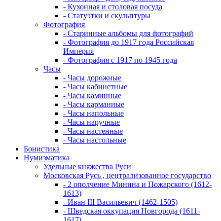
- Кухонная и столовая посуда
- Статуэтки и скульптуры
Фотография
- Старинные альбомы для фотографий
- Фотография до 1917 года Российская
Империя
- Фотография с 1917 по 1945 года
Часы
- Часы дорожные
- Часы кабинетные
- Часы каминные
- Часы карманные
- Часы напольные
- Часы наручные
- Часы настенные
- Часы настольные
Бонистика
Нумизматика
Удельные княжества Руси
Московская Русь , централизованное государство
- 2 ополчение Минина и Пожарского (1612-
1613)
- Иван III Васильевич (1462-1505)
- Шведская оккупация Новгорода (1611-
1617)