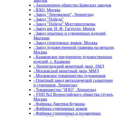
заводов
- Акционерное общество Брянских заводов
- ВХО, Москва
- Завод "Ленэмальер", Ленинград
- Завод "Победа"
- Завод "Победа" Мосгорисплкома
- Завод им. Н. Ф. Гастелло, Минск
- Завод опытных и сувенирных изделий,
Мытищи
- Завод спортивных знаков, Москва
- Завод художественной гравюры на металле,
Москва
- Казаковское предприятие художественных
изделий, с. Казаково
- Ленинградский монетный двор, ЛМД
- Московский монетный двор, ММД
- Московское товарищество художников
- Опытный завод металлической галантереи
и сувениров, Ленинград
- Товарищество "ИЗО", Ленинград
- УПП №2 Всероссийского общества глухих,
Москва
- Фабрика Дмитрия Кучкина
- Фабрика сувенирных знаков
- Фабрика сувенирных и подарочных