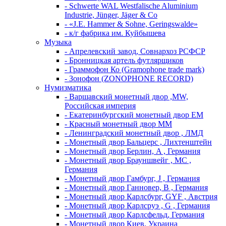
- Schwerte WAL Westfalische Aluminium
Industrie, Jünger, Jäger & Co
- «J.E. Hammer & Sohne, Geringswalde»
- к/г фабрика им. Куйбышева
Музыка
- Апрелевский завод, Совнархоз РСФСР
- Бронницкая артель футлярщиков
- Граммофон Ко (Gramophone trade mark)
- Зонофон (ZONOPHONE RECORD)
Нумизматика
- Варшавский монетный двор ,MW,
Российская империя
- Екатеринбургский монетный двор ЕМ
- Красный монетный двор ММ
- Ленинградский монетный двор , ЛМД
- Монетный двор Бальцерс , Лихтенштейн
- Монетный двор Берлин, A , Германия
- Монетный двор Брауншвейг , MC ,
Германия
- Монетный двор Гамбург, J , Германия
- Монетный двор Ганновер, B , Германия
- Монетный двор Карлсбург, GYF , Австрия
- Монетный двор Карлсруэ , G , Германия
- Монетный двор Карлсфельд, Германия
- Монетный двор Киев, Украина