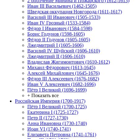
2 ополчение Минина и Пожарского (1612-1613)
Иван III Васильевич (1462-1505)
Шведская оккупация Новгорода (1611-1617)
Василий III Иванович (1505-1533)
Иван IV Грозный (1533-1584)
Фёдор I Иванович (1584-1598)
Борис Годунов (1598-1605)
Фёдор II Годунов (1605-1605)
Лжедмитрий I (1605-1606)
Василий IV Шуйский (1606-1610)
Лжедмитрий II (1606-1610)
Владислав Жигимонтович (1610-1612)
Михаил Фёдорович (1613-1645)
Алексей Михайлович (1645-1676)
Фёдор III Алексеевич (1676-1682)
Иван V Алексеевич (1682-1696)
Пётр I Великий (1696-1699)
+ Показать все
Российская Империя (1700-1917)
Пётр I Великий (1700-1725)
Екатерина I (1725-1727)
Петр II (1727-1730)
Анна Ивановна (1730-1740)
Иоан VI (1740-1741)
Елизавета Петровна (1741-1761)