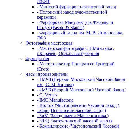
ЛЗФИ
- Минский фарфорово-фаянсовый завод
- Полонский завод художественной
керамики
- Фарфоровая Мануфактура Фасольд и
Штаух (Fasold & Stauch)
- Фарфоровый завод им. М. В. Ломоносова,
ЛФЗ
Фотография мастерская
- Мастерская фотографа С.Г.Миндюка ,
г.Карачев , Орловская губерния
Фумофилия
- Мастер-ювелир Панкратьев Григорий
(Егор)
Часы: производители
- 1МЧЗ (Первый Московский Часовой Завод
им., С. М. Кирова)
- 2МЧЗ (Второй Московский Часовой Завод )
- C. Vernez
- IMC Manufactoria
- Восток (Чистопольский Часовой Завод )
- Заря (Пензенский часовой завод )
- ЗиМ (Завод имени Масленникова )
- ЗЧЗ ( Златоустовский часовой завод)
- Командирские (Чистопольский Часовой