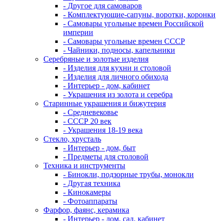
- Другое для самоваров
- Комплектующие-сапуны, воротки, коронки
- Самовары угольные времен Российской
империи
- Самовары угольные времен СССР
- Чайники, подносы, капельники
Серебряные и золотые изделия
- Изделия для кухни и столовой
- Изделия для личного обихода
- Интерьер - дом, кабинет
- Украшения из золота и серебра
Старинные украшения и бижутерия
- Средневековье
- СССР 20 век
- Украшения 18-19 века
Стекло, хрусталь
- Интерьер - дом, быт
- Предметы для столовой
Техника и инструменты
- Бинокли, подзорные трубы, монокли
- Другая техника
- Кинокамеры
- Фотоаппараты
Фарфор, фаянс, керамика
- Интерьер - дом, сад, кабинет