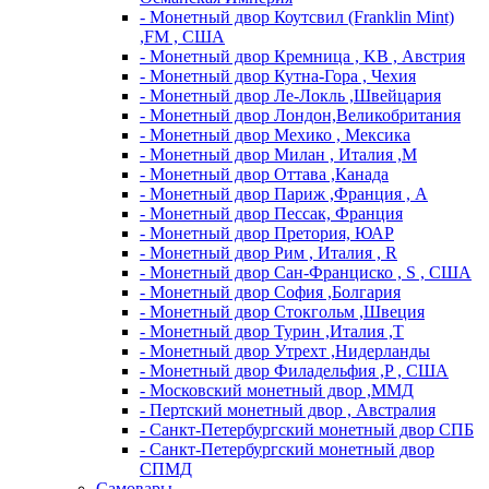
- Монетный двор Коутсвил (Franklin Mint)
,FM , США
- Монетный двор Кремница , KB , Австрия
- Монетный двор Кутна-Гора , Чехия
- Монетный двор Ле-Локль ,Швейцария
- Монетный двор Лондон,Великобритания
- Монетный двор Мехико , Мексика
- Монетный двор Милан , Италия ,M
- Монетный двор Оттава ,Канада
- Монетный двор Париж ,Франция , A
- Монетный двор Пессак, Франция
- Монетный двор Претория, ЮАР
- Монетный двор Рим , Италия , R
- Монетный двор Сан-Франциско , S , США
- Монетный двор София ,Болгария
- Монетный двор Стокгольм ,Швеция
- Монетный двор Турин ,Италия ,T
- Монетный двор Утрехт ,Нидерланды
- Монетный двор Филадельфия ,P , США
- Московский монетный двор ,ММД
- Пертский монетный двор , Австралия
- Санкт-Петербургский монетный двор СПБ
- Санкт-Петербургский монетный двор
СПМД
Самовары