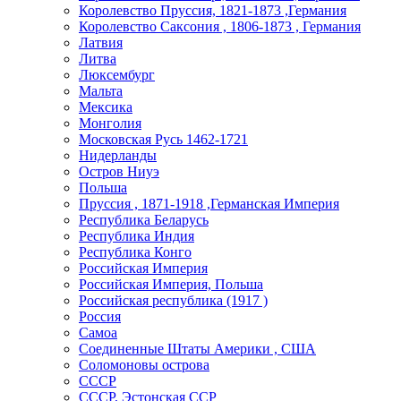
Королевство Пруссия, 1821-1873 ,Германия
Королевство Саксония , 1806-1873 , Германия
Латвия
Литва
Люксембург
Мальта
Мексика
Монголия
Московская Русь 1462-1721
Нидерланды
Остров Ниуэ
Польша
Пруссия , 1871-1918 ,Германская Империя
Республика Беларусь
Республика Индия
Республика Конго
Российская Империя
Российская Империя, Польша
Российская республика (1917 )
Россия
Самоа
Соединенные Штаты Америки , США
Соломоновы острова
СССР
СССР, Эстонская ССР