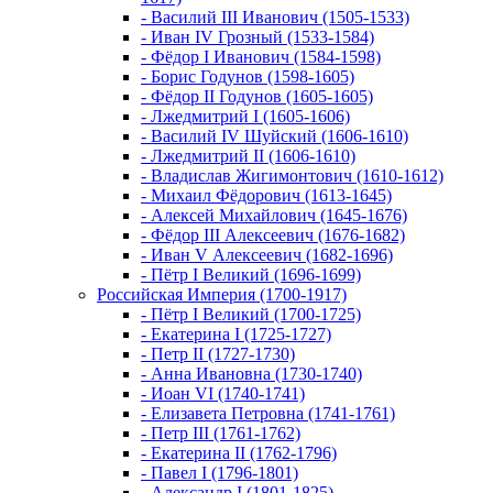
- Василий III Иванович (1505-1533)
- Иван IV Грозный (1533-1584)
- Фёдор I Иванович (1584-1598)
- Борис Годунов (1598-1605)
- Фёдор II Годунов (1605-1605)
- Лжедмитрий I (1605-1606)
- Василий IV Шуйский (1606-1610)
- Лжедмитрий II (1606-1610)
- Владислав Жигимонтович (1610-1612)
- Михаил Фёдорович (1613-1645)
- Алексей Михайлович (1645-1676)
- Фёдор III Алексеевич (1676-1682)
- Иван V Алексеевич (1682-1696)
- Пётр I Великий (1696-1699)
Российская Империя (1700-1917)
- Пётр I Великий (1700-1725)
- Екатерина I (1725-1727)
- Петр II (1727-1730)
- Анна Ивановна (1730-1740)
- Иоан VI (1740-1741)
- Елизавета Петровна (1741-1761)
- Петр III (1761-1762)
- Екатерина II (1762-1796)
- Павел I (1796-1801)
- Александр I (1801-1825)