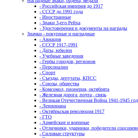
Наградные знаки, ордена, медали
- Российская империя до 1917
- СССР до 1991 года
- Иностранные
- Знаки 3-его Рейха
- Удостоверения и документы на награды
Значки - покупные и наградные
- Авиация
- СССР 1917-1991
- Даты, юбилеи
- Учебные заведения
- Гербы городов, регионов
- Персоналии
- Спорт
- Съезды, депутаты, КПСС
- Союзы, общества
- Комсомол, пионерия, октябрята
- Железная дорога ,почта , связь
- Великая Отечественная Война 1941-1945 год
- Лениниана
- Октябрьская революция 1917
- ГТО
- Армейские и военные
- Отличники, ударники, победители соцсоре
- Силовые структуры