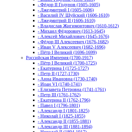
- Фёдор II Годунов (1605-1605)
- Лжедмитрий I (1605-1606)
- Василий IV Шуйский (1606-1610)
- Лжедмитрий II (1606-1610)
- Владислав Жигимонтович (1610-1612)
- Михаил Фёдорович (1613-1645)
- Алексей Михайлович (1645-1676)
- Фёдор III Алексеевич (1676-1682)
- Иван V Алексеевич (1682-1696)
- Пётр I Великий (1696-1699)
Российская Империя (1700-1917)
- Пётр I Великий (1700-1725)
- Екатерина I (1725-1727)
- Петр II (1727-1730)
- Анна Ивановна (1730-1740)
- Иоан VI (1740-1741)
- Елизавета Петровна (1741-1761)
- Петр III (1761-1762)
- Екатерина II (1762-1796)
- Павел I (1796-1801)
- Александр I (1801-1825)
- Николай I (1825-1855)
- Александр II (1855-1881)
- Александр III (1881-1894)
- Николай II (1894-1917)