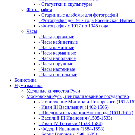
- Статуэтки и скульптуры
Фотография
- Старинные альбомы для фотографий
- Фотография до 1917 года Российская Импер
- Фотография с 1917 по 1945 года
Часы
- Часы дорожные
- Часы кабинетные
- Часы каминные
- Часы карманные
- Часы напольные
- Часы наручные
- Часы настенные
- Часы настольные
Бонистика
Нумизматика
Удельные княжества Руси
Московская Русь , централизованное государство
- 2 ополчение Минина и Пожарского (1612-16
- Иван III Васильевич (1462-1505)
- Шведская оккупация Новгорода (1611-1617)
- Василий III Иванович (1505-1533)
- Иван IV Грозный (1533-1584)
- Фёдор I Иванович (1584-1598)
- Борис Годунов (1598-1605)