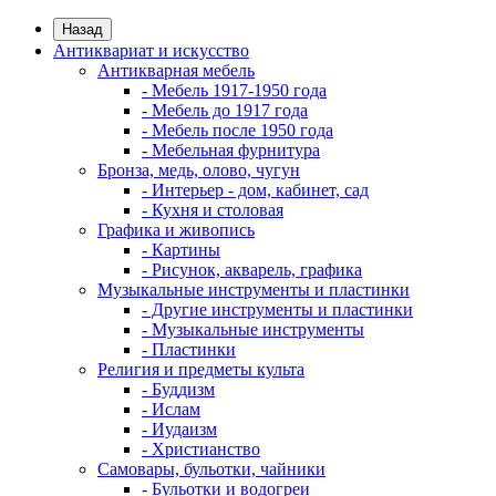
Назад
Антиквариат и искусство
Антикварная мебель
- Мебель 1917-1950 года
- Мебель до 1917 года
- Мебель после 1950 года
- Мебельная фурнитура
Бронза, медь, олово, чугун
- Интерьер - дом, кабинет, сад
- Кухня и столовая
Графика и живопись
- Картины
- Рисунок, акварель, графика
Музыкальные инструменты и пластинки
- Другие инструменты и пластинки
- Музыкальные инструменты
- Пластинки
Религия и предметы культа
- Буддизм
- Ислам
- Иудаизм
- Христианство
Самовары, бульотки, чайники
- Бульотки и водогреи