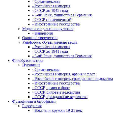
- Средневековье
- Российская империя
- СССР до 1945 года
- 3-ий Рейх, фашистская Германия
- СССР послевоенный
- Иностранные государства
Модели солдат и вооружения
- Кавалерия
Окопное творчество
Униформа, обувь, личные вещи
- Российская империя
- СССР до 1941 года
- 3-ий Рейх, фашистская Германия
Филобутонистика
Пуговицы
- Средневековье
- Российская империя, армия и флот
- Российская империя, гражданские ведомства
- Иностранные государства
- СССР, армия и флот
- СССР, силовые ведомства
- СССР, гражданские ведомства
Фумофилия и бирофилия
Бирофилия
- Бокалы и кружки 19-21 век