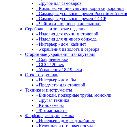
- Другое для самоваров
- Комплектующие-сапуны, воротки, коронки
- Самовары угольные времен Российской имп
- Самовары угольные времен СССР
- Чайники, подносы, капельники
Серебряные и золотые изделия
- Изделия для кухни и столовой
- Изделия для личного обихода
- Интерьер - дом, кабинет
- Украшения из золота и серебра
Старинные украшения и бижутерия
- Средневековье
- СССР 20 век
- Украшения 18-19 века
Стекло, хрусталь
- Интерьер - дом, быт
- Предметы для столовой
Техника и инструменты
- Бинокли, подзорные трубы, монокли
- Другая техника
- Кинокамеры
- Фотоаппараты
Фарфор, фаянс, керамика
- Интерьер - дом, сад, кабинет
- Кухонная и столовая посуда