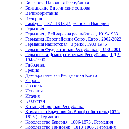
Болгария ,Народная Республика
Британские Виргинские острова
Великобритания
Венгрия
Гамбург , 1871-1918 ,Германская Империя
Германия
Германия , Веймарская республика , 1919-1933
Германия ,Европейский Союз , Евро , 2002-2022
Германия нацистская , 3 рейх , 1933-1945
Германия Федеративная Республика , 1990-2001
Германская Демократическая Республика , ГДР ,
1948-1990
Гибралтар
Греция
Демократическая Республика Конго
Европа
Израиль
Испания
Италия
Казахстан
Китай , Народная Республика
Княжество Брауншвейг-Вольфенбюттель (1635-
1815 ) , Германия
Королевство Бавария , 1806-1873 , Германия
Королевство Ганновер , 1813-1866 , Германия