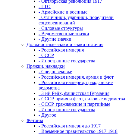
- Октябрьская революция 1917
- ГТО
- Армейские и военные
- Отличники, ударники, победители
соцсоревнований
- Силовые структуры
- Ведомственные значки
- Другие значки
Должностные знаки и знаки отличия
- Российская империя
- СССР
- Иностранные государства
Пряжки, накладки
- Средневековье
- Российская империя, армия и флот
- Российская империя, гражданские
ведомства
- 3-ий Рейх, фашистская Германия
- СССР, армия и флот, силовые ведомства
- СССР, гражданские и партийные
- Иностранные государства
- Другое
Жетоны
- Российская империя до 1917
- Временное правительство 1917-1918