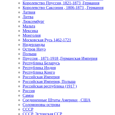
Королевство Пруссия, 1821-1873 ,Германия
Королевство Саксония , 1806-1873 , Германия
Латвия
Литва
Люксембург
Мальта
Мексика
Монголия
Московская Русь 1462-1721
Нидерланды
Остров Ниуэ
Польша
Пруссия , 1871-1918 ,Германская Империя
Республика Беларусь
Республика Индия
Республика Конго
Российская Империя
Российская Империя, Польша
Российская республика (1917 )
Россия
Самоа
Соединенные Штаты Америки , США
Соломоновы острова
СССР
СССР, Эстонская ССР