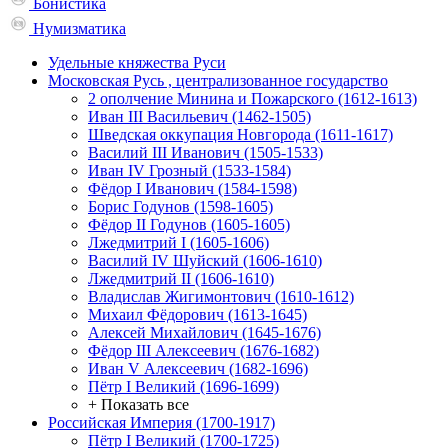
Бонистика
Нумизматика
Удельные княжества Руси
Московская Русь , централизованное государство
2 ополчение Минина и Пожарского (1612-1613)
Иван III Васильевич (1462-1505)
Шведская оккупация Новгорода (1611-1617)
Василий III Иванович (1505-1533)
Иван IV Грозный (1533-1584)
Фёдор I Иванович (1584-1598)
Борис Годунов (1598-1605)
Фёдор II Годунов (1605-1605)
Лжедмитрий I (1605-1606)
Василий IV Шуйский (1606-1610)
Лжедмитрий II (1606-1610)
Владислав Жигимонтович (1610-1612)
Михаил Фёдорович (1613-1645)
Алексей Михайлович (1645-1676)
Фёдор III Алексеевич (1676-1682)
Иван V Алексеевич (1682-1696)
Пётр I Великий (1696-1699)
+ Показать все
Российская Империя (1700-1917)
Пётр I Великий (1700-1725)