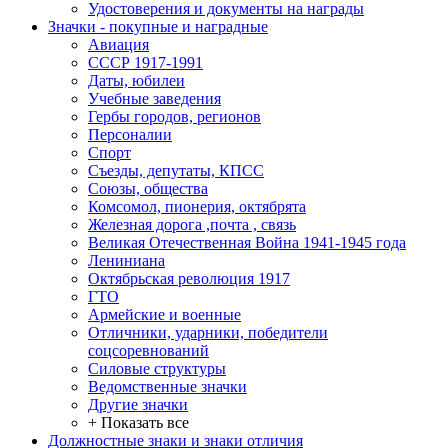
Удостоверения и документы на награды
Значки - покупные и наградные
Авиация
СССР 1917-1991
Даты, юбилеи
Учебные заведения
Гербы городов, регионов
Персоналии
Спорт
Съезды, депутаты, КПСС
Союзы, общества
Комсомол, пионерия, октябрята
Железная дорога ,почта , связь
Великая Отечественная Война 1941-1945 года
Лениниана
Октябрьская революция 1917
ГТО
Армейские и военные
Отличники, ударники, победители
соцсоревнований
Силовые структуры
Ведомственные значки
Другие значки
+ Показать все
Должностные знаки и знаки отличия