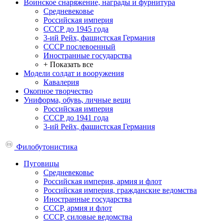
Воинское снаряжение, награды и фурнитура
Средневековье
Российская империя
СССР до 1945 года
3-ий Рейх, фашистская Германия
СССР послевоенный
Иностранные государства
+ Показать все
Модели солдат и вооружения
Кавалерия
Окопное творчество
Униформа, обувь, личные вещи
Российская империя
СССР до 1941 года
3-ий Рейх, фашистская Германия
Филобутонистика
Пуговицы
Средневековье
Российская империя, армия и флот
Российская империя, гражданские ведомства
Иностранные государства
СССР, армия и флот
СССР, силовые ведомства