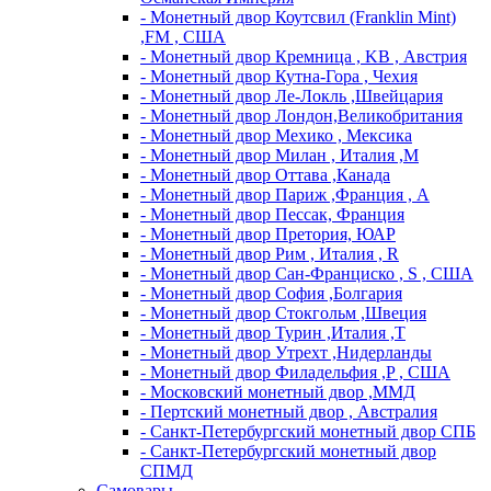
- Монетный двор Коутсвил (Franklin Mint)
,FM , США
- Монетный двор Кремница , KB , Австрия
- Монетный двор Кутна-Гора , Чехия
- Монетный двор Ле-Локль ,Швейцария
- Монетный двор Лондон,Великобритания
- Монетный двор Мехико , Мексика
- Монетный двор Милан , Италия ,M
- Монетный двор Оттава ,Канада
- Монетный двор Париж ,Франция , A
- Монетный двор Пессак, Франция
- Монетный двор Претория, ЮАР
- Монетный двор Рим , Италия , R
- Монетный двор Сан-Франциско , S , США
- Монетный двор София ,Болгария
- Монетный двор Стокгольм ,Швеция
- Монетный двор Турин ,Италия ,T
- Монетный двор Утрехт ,Нидерланды
- Монетный двор Филадельфия ,P , США
- Московский монетный двор ,ММД
- Пертский монетный двор , Австралия
- Санкт-Петербургский монетный двор СПБ
- Санкт-Петербургский монетный двор
СПМД
Самовары