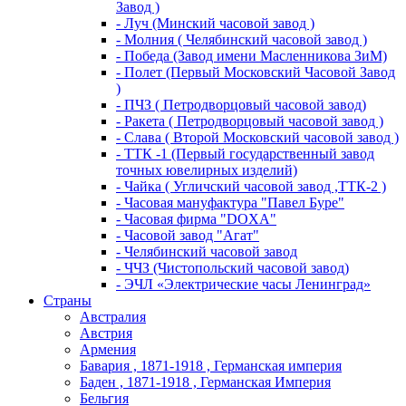
Завод )
- Луч (Минский часовой завод )
- Молния ( Челябинский часовой завод )
- Победа (Завод имени Масленникова ЗиМ)
- Полет (Первый Московский Часовой Завод
)
- ПЧЗ ( Петродворцовый часовой завод)
- Ракета ( Петродворцовый часовой завод )
- Слава ( Второй Московский часовой завод )
- ТТК -1 (Первый государственный завод
точных ювелирных изделий)
- Чайка ( Угличский часовой завод ,ТТК-2 )
- Часовая мануфактура "Павел Буре"
- Часовая фирма "DOXA"
- Часовой завод "Агат"
- Челябинский часовой завод
- ЧЧЗ (Чистопольский часовой завод)
- ЭЧЛ «Электрические часы Ленинград»
Страны
Австралия
Австрия
Армения
Бавария , 1871-1918 , Германская империя
Баден , 1871-1918 , Германская Империя
Бельгия