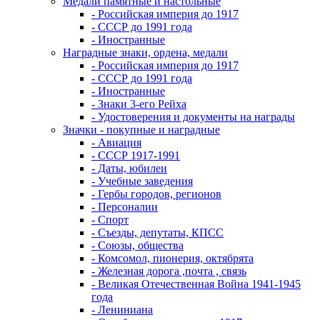
Медали памятные и настольные
- Российская империя до 1917
- СССР до 1991 года
- Иностранные
Наградные знаки, ордена, медали
- Российская империя до 1917
- СССР до 1991 года
- Иностранные
- Знаки 3-его Рейха
- Удостоверения и документы на награды
Значки - покупные и наградные
- Авиация
- СССР 1917-1991
- Даты, юбилеи
- Учебные заведения
- Гербы городов, регионов
- Персоналии
- Спорт
- Съезды, депутаты, КПСС
- Союзы, общества
- Комсомол, пионерия, октябрята
- Железная дорога ,почта , связь
- Великая Отечественная Война 1941-1945
года
- Лениниана