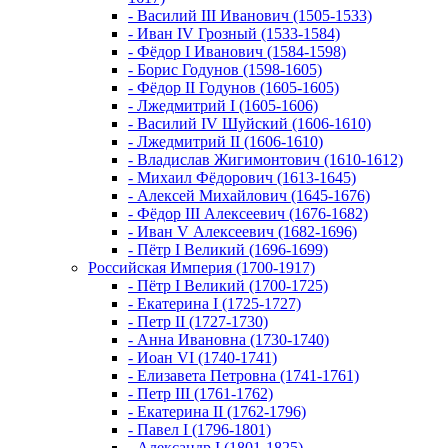
- Василий III Иванович (1505-1533)
- Иван IV Грозный (1533-1584)
- Фёдор I Иванович (1584-1598)
- Борис Годунов (1598-1605)
- Фёдор II Годунов (1605-1605)
- Лжедмитрий I (1605-1606)
- Василий IV Шуйский (1606-1610)
- Лжедмитрий II (1606-1610)
- Владислав Жигимонтович (1610-1612)
- Михаил Фёдорович (1613-1645)
- Алексей Михайлович (1645-1676)
- Фёдор III Алексеевич (1676-1682)
- Иван V Алексеевич (1682-1696)
- Пётр I Великий (1696-1699)
Российская Империя (1700-1917)
- Пётр I Великий (1700-1725)
- Екатерина I (1725-1727)
- Петр II (1727-1730)
- Анна Ивановна (1730-1740)
- Иоан VI (1740-1741)
- Елизавета Петровна (1741-1761)
- Петр III (1761-1762)
- Екатерина II (1762-1796)
- Павел I (1796-1801)
- Александр I (1801-1825)