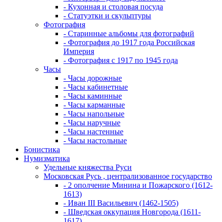
- Кухонная и столовая посуда
- Статуэтки и скульптуры
Фотография
- Старинные альбомы для фотографий
- Фотография до 1917 года Российская
Империя
- Фотография с 1917 по 1945 года
Часы
- Часы дорожные
- Часы кабинетные
- Часы каминные
- Часы карманные
- Часы напольные
- Часы наручные
- Часы настенные
- Часы настольные
Бонистика
Нумизматика
Удельные княжества Руси
Московская Русь , централизованное государство
- 2 ополчение Минина и Пожарского (1612-
1613)
- Иван III Васильевич (1462-1505)
- Шведская оккупация Новгорода (1611-
1617)