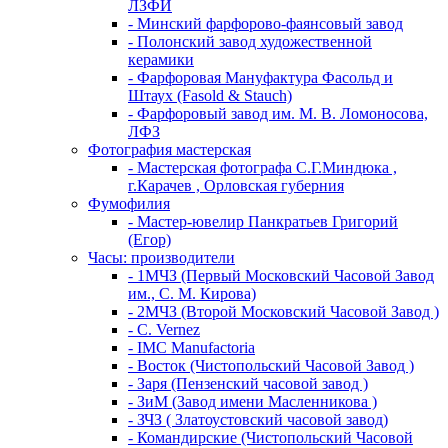
ЛЗФИ
- Минский фарфорово-фаянсовый завод
- Полонский завод художественной
керамики
- Фарфоровая Мануфактура Фасольд и
Штаух (Fasold & Stauch)
- Фарфоровый завод им. М. В. Ломоносова,
ЛФЗ
Фотография мастерская
- Мастерская фотографа С.Г.Миндюка ,
г.Карачев , Орловская губерния
Фумофилия
- Мастер-ювелир Панкратьев Григорий
(Егор)
Часы: производители
- 1МЧЗ (Первый Московский Часовой Завод
им., С. М. Кирова)
- 2МЧЗ (Второй Московский Часовой Завод )
- C. Vernez
- IMC Manufactoria
- Восток (Чистопольский Часовой Завод )
- Заря (Пензенский часовой завод )
- ЗиМ (Завод имени Масленникова )
- ЗЧЗ ( Златоустовский часовой завод)
- Командирские (Чистопольский Часовой