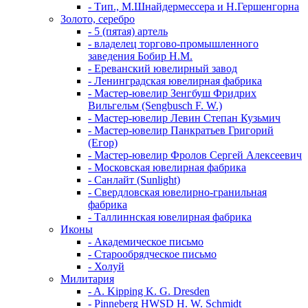
- Тип., М.Шнайдермессера и Н.Гершенгорна
Золото, серебро
- 5 (пятая) артель
- владелец торгово-промышленного
заведения Бобир Н.М.
- Ереванский ювелирный завод
- Ленинградская ювелирная фабрика
- Мастер-ювелир Зенгбуш Фридрих
Вильгельм (Sengbusch F. W.)
- Мастер-ювелир Левин Степан Кузьмич
- Мастер-ювелир Панкратьев Григорий
(Егор)
- Мастер-ювелир Фролов Сергей Алексеевич
- Московская ювелирная фабрика
- Санлайт (Sunlight)
- Свердловская ювелирно-гранильная
фабрика
- Таллиннская ювелирная фабрика
Иконы
- Академическое письмо
- Старообрядческое письмо
- Холуй
Милитария
- A. Kipping K. G. Dresden
- Pinneberg HWSD H. W. Schmidt