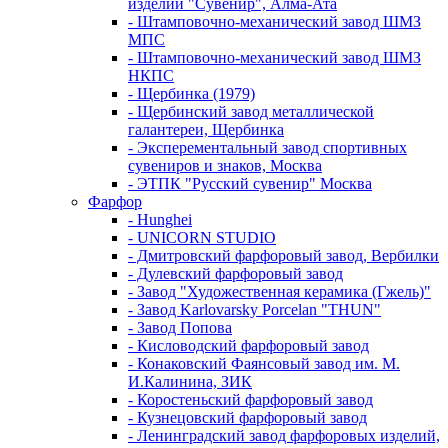
изделий "Сувенир", Алма-Ата
- Штамповочно-механический завод ШМЗ
МПС
- Штамповочно-механический завод ШМЗ
НКПС
- Щербинка (1979)
- Щербинский завод металлической
галантереи, Щербинка
- Эксперементальный завод спортивных
сувениров и знаков, Москва
- ЭТПК "Русский сувенир" Москва
Фарфор
- Hunghei
- UNICORN STUDIO
- Дмитровский фарфоровый завод, Вербилки
- Дулевский фарфоровый завод
- Завод "Художественная керамика (Гжель)"
- Завод Karlovarsky Porcelan "THUN"
- Завод Попова
- Кисловодский фарфоровый завод
- Конаковский Фаянсовый завод им. М.
И.Калинина, ЗИК
- Коростеньский фарфоровый завод
- Кузнецовский фарфоровый завод
- Ленинградский завод фарфоровых изделий,