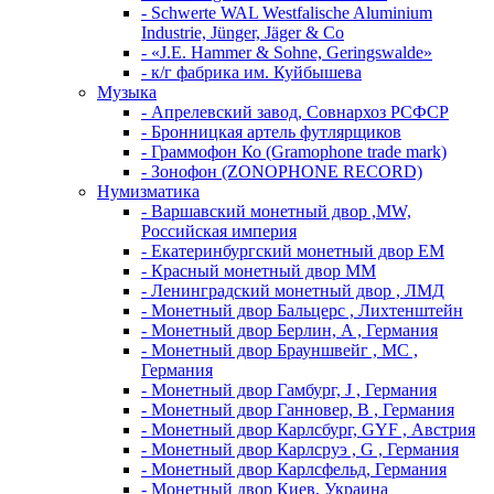
- Schwerte WAL Westfalische Aluminium
Industrie, Jünger, Jäger & Co
- «J.E. Hammer & Sohne, Geringswalde»
- к/г фабрика им. Куйбышева
Музыка
- Апрелевский завод, Совнархоз РСФСР
- Бронницкая артель футлярщиков
- Граммофон Ко (Gramophone trade mark)
- Зонофон (ZONOPHONE RECORD)
Нумизматика
- Варшавский монетный двор ,MW,
Российская империя
- Екатеринбургский монетный двор ЕМ
- Красный монетный двор ММ
- Ленинградский монетный двор , ЛМД
- Монетный двор Бальцерс , Лихтенштейн
- Монетный двор Берлин, A , Германия
- Монетный двор Брауншвейг , MC ,
Германия
- Монетный двор Гамбург, J , Германия
- Монетный двор Ганновер, B , Германия
- Монетный двор Карлсбург, GYF , Австрия
- Монетный двор Карлсруэ , G , Германия
- Монетный двор Карлсфельд, Германия
- Монетный двор Киев, Украина