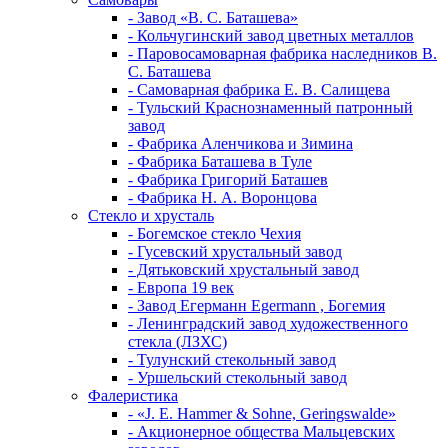
- Завод «В. С. Баташева»
- Кольчугинский завод цветных металлов
- Паровосамоварная фабрика наследников В.
С. Баташева
- Самоварная фабрика Е. В. Салищева
- Тульский Краснознаменный патронный
завод
- Фабрика Аленчикова и Зимина
- Фабрика Баташева в Туле
- Фабрика Григорий Баташев
- Фабрика Н. А. Воронцова
Стекло и хрусталь
- Богемское стекло Чехия
- Гусевский хрустальный завод
- Дятьковский хрустальный завод
- Европа 19 век
- Завод Егерманн Egermann , Богемия
- Ленинградский завод художественного
стекла (ЛЗХС)
- Тулунский стекольный завод
- Уршельский стекольный завод
Фалеристика
- «J. E. Hammer & Sohne, Geringswalde»
- Акционерное общества Мальцевских