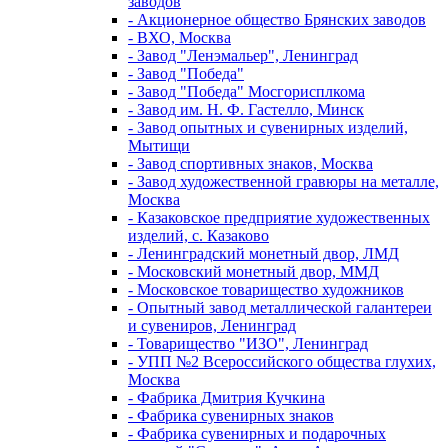
заводов
- Акционерное общество Брянских заводов
- ВХО, Москва
- Завод "Ленэмальер", Ленинград
- Завод "Победа"
- Завод "Победа" Мосгорисплкома
- Завод им. Н. Ф. Гастелло, Минск
- Завод опытных и сувенирных изделий,
Мытищи
- Завод спортивных знаков, Москва
- Завод художественной гравюры на металле,
Москва
- Казаковское предприятие художественных
изделий, с. Казаково
- Ленинградский монетный двор, ЛМД
- Московский монетный двор, ММД
- Московское товарищество художников
- Опытный завод металлической галантереи
и сувениров, Ленинград
- Товарищество "ИЗО", Ленинград
- УПП №2 Всероссийского общества глухих,
Москва
- Фабрика Дмитрия Кучкина
- Фабрика сувенирных знаков
- Фабрика сувенирных и подарочных