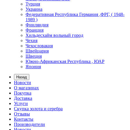
Турция
Украина
Федеративная Республика Германия ,ФРГ, ( 1948-
1989 )
Финляндия
Франция
Хильдесхайм вольный город
Чехия
Чехословакия
Швейцария
Швеция
Южно-Африканская Республика , ЮАР
Япония
Назад
Новости
О магазинах
Покупка
Доставка
Услуги
Скупка золота и серебра
Отзывы
Контакты
Производители
Новости