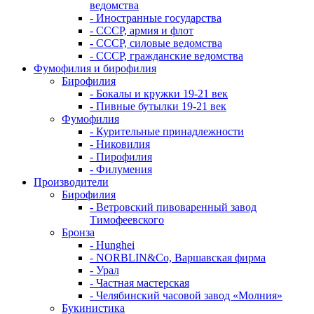
ведомства
- Иностранные государства
- СССР, армия и флот
- СССР, силовые ведомства
- СССР, гражданские ведомства
Фумофилия и бирофилия
Бирофилия
- Бокалы и кружки 19-21 век
- Пивные бутылки 19-21 век
Фумофилия
- Курительные принадлежности
- Никовилия
- Пирофилия
- Филумения
Производители
Бирофилия
- Ветровский пивоваренный завод
Тимофеевского
Бронза
- Hunghei
- NORBLIN&Co, Варшавская фирма
- Урал
- Частная мастерская
- Челябинский часовой завод «Молния»
Букинистика