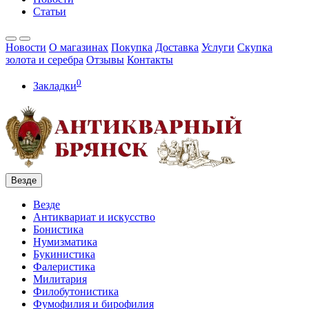
Статьи
Новости
О магазинах
Покупка
Доставка
Услуги
Скупка
золота и серебра
Отзывы
Контакты
0
Закладки
Везде
Везде
Антиквариат и искусство
Бонистика
Нумизматика
Букинистика
Фалеристика
Милитария
Филобутонистика
Фумофилия и бирофилия