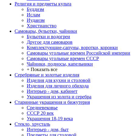
Религия и предметы культа
Буддизм
Ислам
Иудаизм
Христианство
Самовары, бульотки, чайники
Бульотки и водогреи
Другое для самоваров
Комплектующие-сапуны, воротки, коронки
Самовары угольные времен Российской империи
Самовары угольные времен СССР
Чайники, подносы, капельники
+ Показать все
Серебряные и золотые изделия
Изделия для кухни и столовой
Изделия для личного обихода
Интерьер - дом, кабинет
Украшения из золота и серебра
Старинные украшения и бижутерия
Средневековье
СССР 20 век
Украшения 18-19 века
Стекло, хрусталь
Интерьер - дом, быт
Предметы для столовой