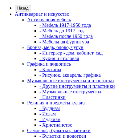
Назад
Антиквариат и искусство
Антикварная мебель
- Мебель 1917-1950 года
- Мебель до 1917 года
- Мебель после 1950 года
- Мебельная фурнитура
Бронза, медь, олово, чугун
- Интерьер - дом, кабинет, сад
- Кухня и столовая
Графика и живопись
- Картины
- Рисунок, акварель, графика
Музыкальные инструменты и пластинки
- Другие инструменты и пластинки
- Музыкальные инструменты
- Пластинки
Религия и предметы культа
- Буддизм
- Ислам
- Иудаизм
- Христианство
Самовары, бульотки, чайники
- Бульотки и водогреи