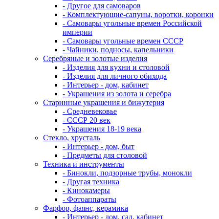
- Другое для самоваров
- Комплектующие-сапуны, воротки, коронки
- Самовары угольные времен Российской
империи
- Самовары угольные времен СССР
- Чайники, подносы, капельники
Серебряные и золотые изделия
- Изделия для кухни и столовой
- Изделия для личного обихода
- Интерьер - дом, кабинет
- Украшения из золота и серебра
Старинные украшения и бижутерия
- Средневековье
- СССР 20 век
- Украшения 18-19 века
Стекло, хрусталь
- Интерьер - дом, быт
- Предметы для столовой
Техника и инструменты
- Бинокли, подзорные трубы, монокли
- Другая техника
- Кинокамеры
- Фотоаппараты
Фарфор, фаянс, керамика
- Интерьер - дом, сад, кабинет