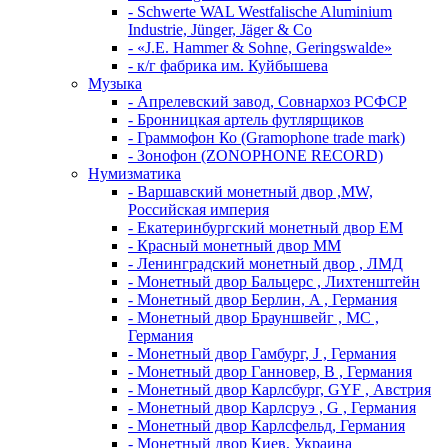
- Schwerte WAL Westfalische Aluminium
Industrie, Jünger, Jäger & Co
- «J.E. Hammer & Sohne, Geringswalde»
- к/г фабрика им. Куйбышева
Музыка
- Апрелевский завод, Совнархоз РСФСР
- Бронницкая артель футлярщиков
- Граммофон Ко (Gramophone trade mark)
- Зонофон (ZONOPHONE RECORD)
Нумизматика
- Варшавский монетный двор ,MW,
Российская империя
- Екатеринбургский монетный двор ЕМ
- Красный монетный двор ММ
- Ленинградский монетный двор , ЛМД
- Монетный двор Бальцерс , Лихтенштейн
- Монетный двор Берлин, A , Германия
- Монетный двор Брауншвейг , MC ,
Германия
- Монетный двор Гамбург, J , Германия
- Монетный двор Ганновер, B , Германия
- Монетный двор Карлсбург, GYF , Австрия
- Монетный двор Карлсруэ , G , Германия
- Монетный двор Карлсфельд, Германия
- Монетный двор Киев, Украина