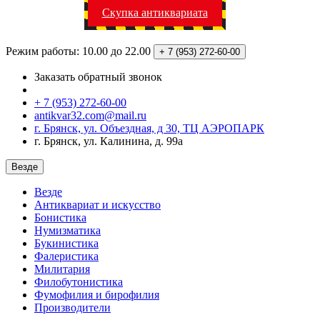
Скупка антиквариата
Режим работы: 10.00 до 22.00
+ 7 (953)
272-60-00
Заказать обратный звонок
+ 7 (953) 272-60-00
antikvar32.com@mail.ru
г. Брянск, ул. Объездная, д 30, ТЦ АЭРОПАРК
г. Брянск, ул. Калинина, д. 99а
Везде
Везде
Антиквариат и искусство
Бонистика
Нумизматика
Букинистика
Фалеристика
Милитария
Филобутонистика
Фумофилия и бирофилия
Производители