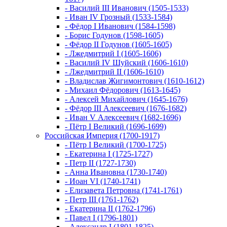
- Василий III Иванович (1505-1533)
- Иван IV Грозный (1533-1584)
- Фёдор I Иванович (1584-1598)
- Борис Годунов (1598-1605)
- Фёдор II Годунов (1605-1605)
- Лжедмитрий I (1605-1606)
- Василий IV Шуйский (1606-1610)
- Лжедмитрий II (1606-1610)
- Владислав Жигимонтович (1610-1612)
- Михаил Фёдорович (1613-1645)
- Алексей Михайлович (1645-1676)
- Фёдор III Алексеевич (1676-1682)
- Иван V Алексеевич (1682-1696)
- Пётр I Великий (1696-1699)
Российская Империя (1700-1917)
- Пётр I Великий (1700-1725)
- Екатерина I (1725-1727)
- Петр II (1727-1730)
- Анна Ивановна (1730-1740)
- Иоан VI (1740-1741)
- Елизавета Петровна (1741-1761)
- Петр III (1761-1762)
- Екатерина II (1762-1796)
- Павел I (1796-1801)
- Александр I (1801-1825)