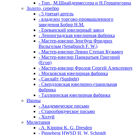
- Тип., М.Шнайдермессера и Н.Гершенгорна
Золото, серебро
- 5 (пятая) артель
- владелец торгово-промышленного
заведения Бобир Н.М.
- Ереванский ювелирный завод
- Ленинградская ювелирная фабрика
- Мастер-ювелир Зенгбуш Фридрих
Вильгельм (Sengbusch F. W.)
- Мастер-ювелир Левин Степан Кузьмич
- Мастер-ювелир Панкратьев Григорий
(Егор)
- Мастер-ювелир Фролов Сергей Алексеевич
- Московская ювелирная фабрика
- Санлайт (Sunlight)
- Свердловская ювелирно-гранильная
фабрика
- Таллиннская ювелирная фабрика
Иконы
- Академическое письмо
- Старообрядческое письмо
- Холуй
Милитария
- A. Kipping K. G. Dresden
- Pinneberg HWSD H. W. Schmidt