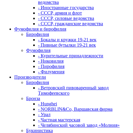
ведомства
- Иностранные государства
- СССР, армия и флот
- СССР, силовые ведомства
- СССР, гражданские ведомства
Фумофилия и бирофилия
Бирофилия
- Бокалы и кружки 19-21 век
- Пивные бутылки 19-21 век
Фумофилия
- Курительные принадлежности
- Никовилия
- Пирофилия
- Филумения
Производители
Бирофилия
- Ветровский пивоваренный завод
Тимофеевского
Бронза
- Hunghei
- NORBLIN&Co, Варшавская фирма
- Урал
- Частная мастерская
- Челябинский часовой завод «Молния»
Букинистика