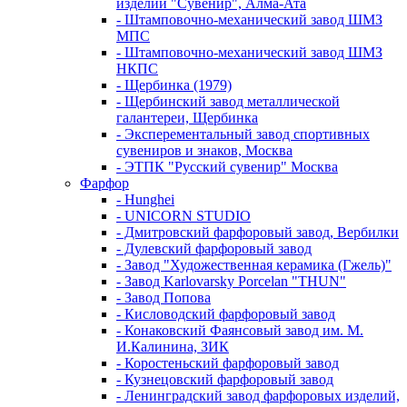
изделий "Сувенир", Алма-Ата
- Штамповочно-механический завод ШМЗ
МПС
- Штамповочно-механический завод ШМЗ
НКПС
- Щербинка (1979)
- Щербинский завод металлической
галантереи, Щербинка
- Эксперементальный завод спортивных
сувениров и знаков, Москва
- ЭТПК "Русский сувенир" Москва
Фарфор
- Hunghei
- UNICORN STUDIO
- Дмитровский фарфоровый завод, Вербилки
- Дулевский фарфоровый завод
- Завод "Художественная керамика (Гжель)"
- Завод Karlovarsky Porcelan "THUN"
- Завод Попова
- Кисловодский фарфоровый завод
- Конаковский Фаянсовый завод им. М.
И.Калинина, ЗИК
- Коростеньский фарфоровый завод
- Кузнецовский фарфоровый завод
- Ленинградский завод фарфоровых изделий,