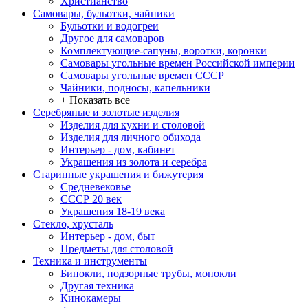
Христианство
Самовары, бульотки, чайники
Бульотки и водогреи
Другое для самоваров
Комплектующие-сапуны, воротки, коронки
Самовары угольные времен Российской империи
Самовары угольные времен СССР
Чайники, подносы, капельники
+ Показать все
Серебряные и золотые изделия
Изделия для кухни и столовой
Изделия для личного обихода
Интерьер - дом, кабинет
Украшения из золота и серебра
Старинные украшения и бижутерия
Средневековье
СССР 20 век
Украшения 18-19 века
Стекло, хрусталь
Интерьер - дом, быт
Предметы для столовой
Техника и инструменты
Бинокли, подзорные трубы, монокли
Другая техника
Кинокамеры