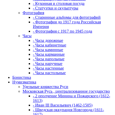
- Кухонная и столовая посуда
- Статуэтки и скульптуры
Фотография
- Старинные альбомы для фотографий
- Фотография до 1917 года Российская
Империя
- Фотография с 1917 по 1945 года
Часы
- Часы дорожные
- Часы кабинетные
- Часы каминные
- Часы карманные
- Часы напольные
- Часы наручные
- Часы настенные
- Часы настольные
Бонистика
Нумизматика
Удельные княжества Руси
Московская Русь , централизованное государство
- 2 ополчение Минина и Пожарского (1612-
1613)
- Иван III Васильевич (1462-1505)
- Шведская оккупация Новгорода (1611-
1617)