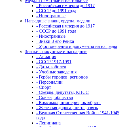
Медали памятные и настольные
- Российская империя до 1917
- СССР до 1991 года
- Иностранные
Наградные знаки, ордена, медали
- Российская империя до 1917
- СССР до 1991 года
- Иностранные
- Знаки 3-его Рейха
- Удостоверения и документы на награды
Значки - покупные и наградные
- Авиация
- СССР 1917-1991
- Даты, юбилеи
- Учебные заведения
- Гербы городов, регионов
- Персоналии
- Спорт
- Съезды, депутаты, КПСС
- Союзы, общества
- Комсомол, пионерия, октябрята
- Железная дорога ,почта , связь
- Великая Отечественная Война 1941-1945
года
- Лениниана