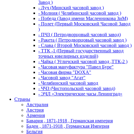
Завод )
- Луч (Минский часовой завод )
- Молния ( Челябинский часовой завод )
- Победа (Завод имени Масленникова ЗиМ)
- Полет (Первый Московский Часовой Завод
)
- ПЧЗ ( Петродворцовый часовой завод)
- Ракета ( Петродворцовый часовой завод )
- Слава ( Второй Московский часовой завод )
- ТТК -1 (Первый государственный завод
точных ювелирных изделий)
- Чайка ( Угличский часовой завод ,ТТК-2 )
- Часовая мануфактура "Павел Буре"
- Часовая фирма "DOXA"
- Часовой завод "Агат"
- Челябинский часовой завод
- ЧЧЗ (Чистопольский часовой завод)
- ЭЧЛ «Электрические часы Ленинград»
Страны
Австралия
Австрия
Армения
Бавария , 1871-1918 , Германская империя
Баден , 1871-1918 , Германская Империя
Бельгия