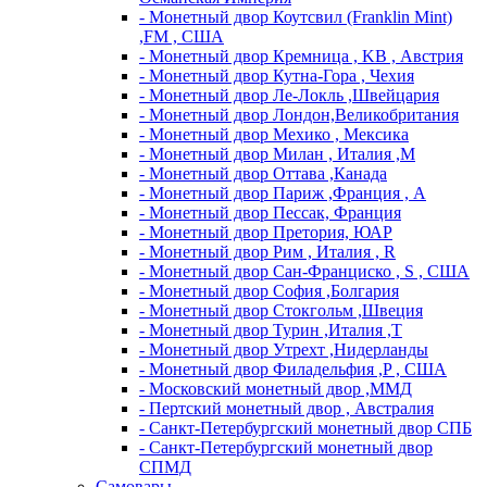
- Монетный двор Коутсвил (Franklin Mint)
,FM , США
- Монетный двор Кремница , KB , Австрия
- Монетный двор Кутна-Гора , Чехия
- Монетный двор Ле-Локль ,Швейцария
- Монетный двор Лондон,Великобритания
- Монетный двор Мехико , Мексика
- Монетный двор Милан , Италия ,M
- Монетный двор Оттава ,Канада
- Монетный двор Париж ,Франция , A
- Монетный двор Пессак, Франция
- Монетный двор Претория, ЮАР
- Монетный двор Рим , Италия , R
- Монетный двор Сан-Франциско , S , США
- Монетный двор София ,Болгария
- Монетный двор Стокгольм ,Швеция
- Монетный двор Турин ,Италия ,T
- Монетный двор Утрехт ,Нидерланды
- Монетный двор Филадельфия ,P , США
- Московский монетный двор ,ММД
- Пертский монетный двор , Австралия
- Санкт-Петербургский монетный двор СПБ
- Санкт-Петербургский монетный двор
СПМД
Самовары