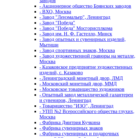
заводов
- Акционерное общество Брянских заводов
- ВХО, Москва
- Завод "Ленэмальер", Ленинград
- Завод "Победа"
- Завод "Победа" Мосгорисплкома
- Завод им. Н. Ф. Гастелло, Минск
- Завод опытных и сувенирных изделий,
Мытищи
- Завод спортивных знаков, Москва
- Завод художественной гравюры на металле,
Москва
- Казаковское предприятие художественных
изделий, с. Казаково
- Ленинградский монетный двор, ЛМД
- Московский монетный двор, ММД
- Московское товарищество художников
- Опытный завод металлической галантереи
и сувениров, Ленинград
- Товарищество "ИЗО", Ленинград
- УПП №2 Всероссийского общества глухих,
Москва
- Фабрика Дмитрия Кучкина
- Фабрика сувенирных знаков
- Фабрика сувенирных и подарочных