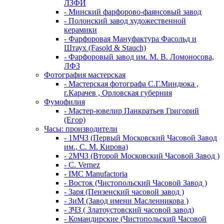
ЛЗФИ
- Минский фарфорово-фаянсовый завод
- Полонский завод художественной
керамики
- Фарфоровая Мануфактура Фасольд и
Штаух (Fasold & Stauch)
- Фарфоровый завод им. М. В. Ломоносова,
ЛФЗ
Фотография мастерская
- Мастерская фотографа С.Г.Миндюка ,
г.Карачев , Орловская губерния
Фумофилия
- Мастер-ювелир Панкратьев Григорий
(Егор)
Часы: производители
- 1МЧЗ (Первый Московский Часовой Завод
им., С. М. Кирова)
- 2МЧЗ (Второй Московский Часовой Завод )
- C. Vernez
- IMC Manufactoria
- Восток (Чистопольский Часовой Завод )
- Заря (Пензенский часовой завод )
- ЗиМ (Завод имени Масленникова )
- ЗЧЗ ( Златоустовский часовой завод)
- Командирские (Чистопольский Часовой