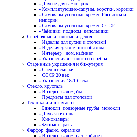
- Другое для самоваров
- Комплектующие-сапуны, воротки, коронки
- Самовары угольные времен Российской
империи
- Самовары угольные времен СССР
- Чайники, подносы, капельники
Серебряные и золотые изделия
- Изделия для кухни и столовой
- Изделия для личного обихода
- Интерьер - дом, кабинет
- Украшения из золота и серебра
Старинные украшения и бижутерия
- Средневековье
- СССР 20 век
- Украшения 18-19 века
Стекло, хрусталь
- Интерьер - дом, быт
- Предметы для столовой
Техника и инструменты
- Бинокли, подзорные трубы, монокли
- Другая техника
- Кинокамеры
- Фотоаппараты
Фарфор, фаянс, керамика
- Интерьер - дом, сад, кабинет