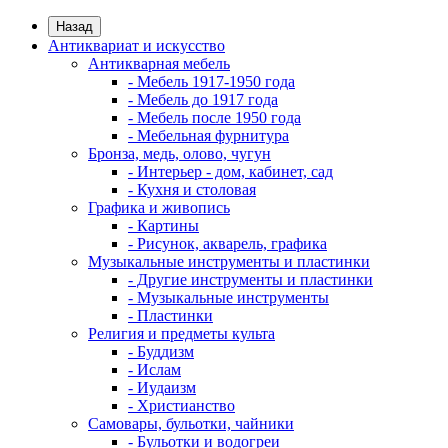
Назад
Антиквариат и искусство
Антикварная мебель
- Мебель 1917-1950 года
- Мебель до 1917 года
- Мебель после 1950 года
- Мебельная фурнитура
Бронза, медь, олово, чугун
- Интерьер - дом, кабинет, сад
- Кухня и столовая
Графика и живопись
- Картины
- Рисунок, акварель, графика
Музыкальные инструменты и пластинки
- Другие инструменты и пластинки
- Музыкальные инструменты
- Пластинки
Религия и предметы культа
- Буддизм
- Ислам
- Иудаизм
- Христианство
Самовары, бульотки, чайники
- Бульотки и водогреи