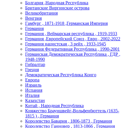
Болгария ,Народная Республика
Британские Виргинские острова
Великобритания
Венгрия
Гамбург , 1871-1918 ,Германская Империя
Германия
Германия , Веймарская республика , 1919-1933
Германия ,Европейский Союз , Евро , 2002-2022
Германия нацистская , 3 рейх , 1933-1945
Германия Федеративная Республика , 1990-2001
Германская Демократическая Республика , ГДР ,
1948-1990
Гибралтар
Греция
Демократическая Республика Конго
Европа
Израиль
Испания
Италия
Казахстан
Китай , Народная Республика
Княжество Брауншвейг-Вольфенбюттель (1635-
1815 ) , Германия
Королевство Бавария , 1806-1873 , Германия
Королевство Ганновер , 1813-1866 , Германия