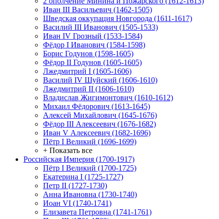
2 ополчение Минина и Пожарского (1612-1613)
Иван III Васильевич (1462-1505)
Шведская оккупация Новгорода (1611-1617)
Василий III Иванович (1505-1533)
Иван IV Грозный (1533-1584)
Фёдор I Иванович (1584-1598)
Борис Годунов (1598-1605)
Фёдор II Годунов (1605-1605)
Лжедмитрий I (1605-1606)
Василий IV Шуйский (1606-1610)
Лжедмитрий II (1606-1610)
Владислав Жигимонтович (1610-1612)
Михаил Фёдорович (1613-1645)
Алексей Михайлович (1645-1676)
Фёдор III Алексеевич (1676-1682)
Иван V Алексеевич (1682-1696)
Пётр I Великий (1696-1699)
+ Показать все
Российская Империя (1700-1917)
Пётр I Великий (1700-1725)
Екатерина I (1725-1727)
Петр II (1727-1730)
Анна Ивановна (1730-1740)
Иоан VI (1740-1741)
Елизавета Петровна (1741-1761)