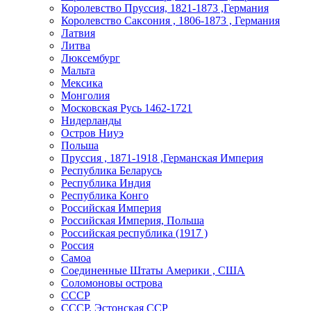
Королевство Пруссия, 1821-1873 ,Германия
Королевство Саксония , 1806-1873 , Германия
Латвия
Литва
Люксембург
Мальта
Мексика
Монголия
Московская Русь 1462-1721
Нидерланды
Остров Ниуэ
Польша
Пруссия , 1871-1918 ,Германская Империя
Республика Беларусь
Республика Индия
Республика Конго
Российская Империя
Российская Империя, Польша
Российская республика (1917 )
Россия
Самоа
Соединенные Штаты Америки , США
Соломоновы острова
СССР
СССР, Эстонская ССР