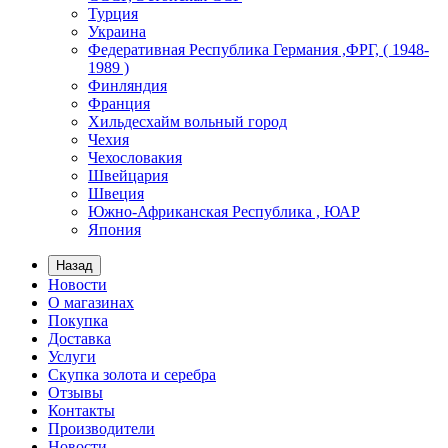
Турция
Украина
Федеративная Республика Германия ,ФРГ, ( 1948-
1989 )
Финляндия
Франция
Хильдесхайм вольный город
Чехия
Чехословакия
Швейцария
Швеция
Южно-Африканская Республика , ЮАР
Япония
Назад
Новости
О магазинах
Покупка
Доставка
Услуги
Скупка золота и серебра
Отзывы
Контакты
Производители
Новости