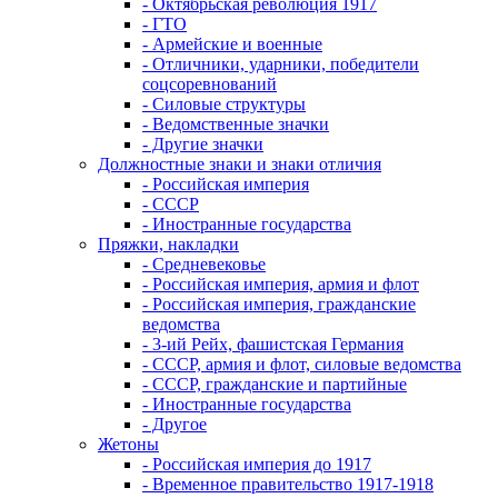
- Октябрьская революция 1917
- ГТО
- Армейские и военные
- Отличники, ударники, победители
соцсоревнований
- Силовые структуры
- Ведомственные значки
- Другие значки
Должностные знаки и знаки отличия
- Российская империя
- СССР
- Иностранные государства
Пряжки, накладки
- Средневековье
- Российская империя, армия и флот
- Российская империя, гражданские
ведомства
- 3-ий Рейх, фашистская Германия
- СССР, армия и флот, силовые ведомства
- СССР, гражданские и партийные
- Иностранные государства
- Другое
Жетоны
- Российская империя до 1917
- Временное правительство 1917-1918