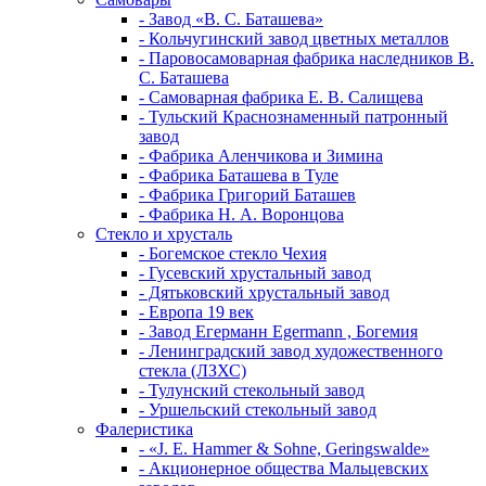
- Завод «В. С. Баташева»
- Кольчугинский завод цветных металлов
- Паровосамоварная фабрика наследников В.
С. Баташева
- Самоварная фабрика Е. В. Салищева
- Тульский Краснознаменный патронный
завод
- Фабрика Аленчикова и Зимина
- Фабрика Баташева в Туле
- Фабрика Григорий Баташев
- Фабрика Н. А. Воронцова
Стекло и хрусталь
- Богемское стекло Чехия
- Гусевский хрустальный завод
- Дятьковский хрустальный завод
- Европа 19 век
- Завод Егерманн Egermann , Богемия
- Ленинградский завод художественного
стекла (ЛЗХС)
- Тулунский стекольный завод
- Уршельский стекольный завод
Фалеристика
- «J. E. Hammer & Sohne, Geringswalde»
- Акционерное общества Мальцевских