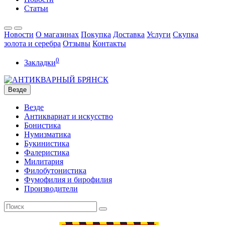
Статьи
Новости
О магазинах
Покупка
Доставка
Услуги
Скупка
золота и серебра
Отзывы
Контакты
0
Закладки
Везде
Везде
Антиквариат и искусство
Бонистика
Нумизматика
Букинистика
Фалеристика
Милитария
Филобутонистика
Фумофилия и бирофилия
Производители