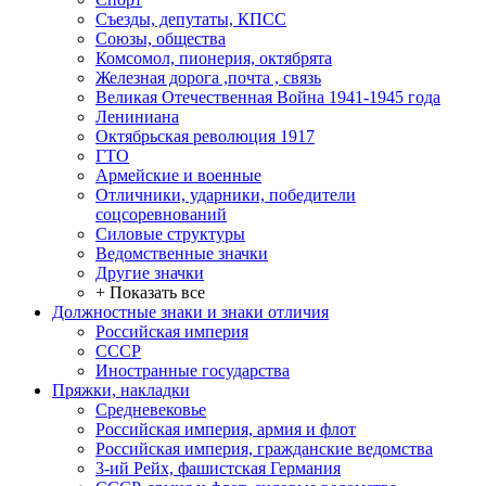
Съезды, депутаты, КПСС
Союзы, общества
Комсомол, пионерия, октябрята
Железная дорога ,почта , связь
Великая Отечественная Война 1941-1945 года
Лениниана
Октябрьская революция 1917
ГТО
Армейские и военные
Отличники, ударники, победители
соцсоревнований
Силовые структуры
Ведомственные значки
Другие значки
+ Показать все
Должностные знаки и знаки отличия
Российская империя
СССР
Иностранные государства
Пряжки, накладки
Средневековье
Российская империя, армия и флот
Российская империя, гражданские ведомства
3-ий Рейх, фашистская Германия