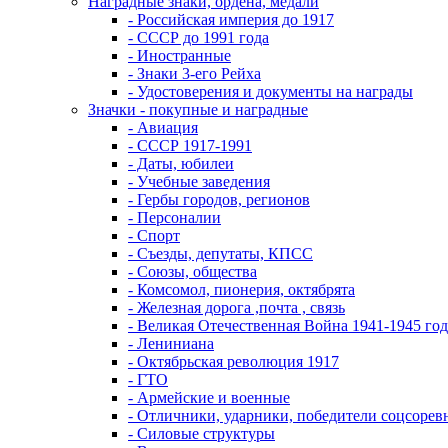
Наградные знаки, ордена, медали
- Российская империя до 1917
- СССР до 1991 года
- Иностранные
- Знаки 3-его Рейха
- Удостоверения и документы на награды
Значки - покупные и наградные
- Авиация
- СССР 1917-1991
- Даты, юбилеи
- Учебные заведения
- Гербы городов, регионов
- Персоналии
- Спорт
- Съезды, депутаты, КПСС
- Союзы, общества
- Комсомол, пионерия, октябрята
- Железная дорога ,почта , связь
- Великая Отечественная Война 1941-1945 год
- Лениниана
- Октябрьская революция 1917
- ГТО
- Армейские и военные
- Отличники, ударники, победители соцсоре
- Силовые структуры