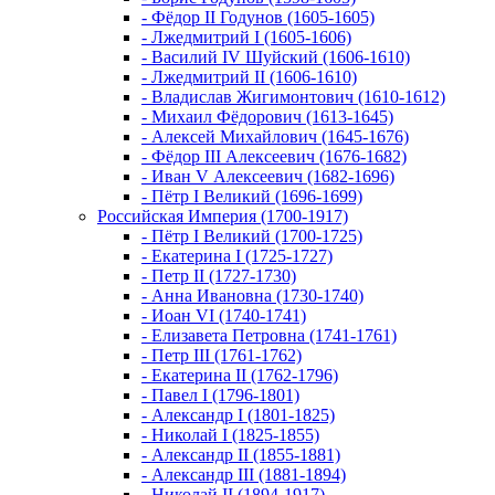
- Фёдор II Годунов (1605-1605)
- Лжедмитрий I (1605-1606)
- Василий IV Шуйский (1606-1610)
- Лжедмитрий II (1606-1610)
- Владислав Жигимонтович (1610-1612)
- Михаил Фёдорович (1613-1645)
- Алексей Михайлович (1645-1676)
- Фёдор III Алексеевич (1676-1682)
- Иван V Алексеевич (1682-1696)
- Пётр I Великий (1696-1699)
Российская Империя (1700-1917)
- Пётр I Великий (1700-1725)
- Екатерина I (1725-1727)
- Петр II (1727-1730)
- Анна Ивановна (1730-1740)
- Иоан VI (1740-1741)
- Елизавета Петровна (1741-1761)
- Петр III (1761-1762)
- Екатерина II (1762-1796)
- Павел I (1796-1801)
- Александр I (1801-1825)
- Николай I (1825-1855)
- Александр II (1855-1881)
- Александр III (1881-1894)
- Николай II (1894-1917)