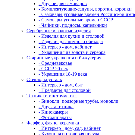
- Другое для самоваров
- Комплектующие-сапуны, воротки, коронки
- Самовары угольные времен Российской имп
- Самовары угольные времен СССР
- Чайники, подносы, капельники
Серебряные и золотые изделия
- Изделия для кухни и столовой
- Изделия для личного обихода
- Интерьер - дом, кабинет
- Украшения из золота и серебра
Старинные украшения и бижутерия
- Средневековье
- СССР 20 век
- Украшения 18-19 века
Стекло, хрусталь
- Интерьер - дом, быт
- Предметы для столовой
Техника и инструменты
- Бинокли, подзорные трубы, монокли
- Другая техника
- Кинокамеры
- Фотоаппараты
Фарфор, фаянс, керамика
- Интерьер - дом, сад, кабинет
- Кухонная и столовая посуда