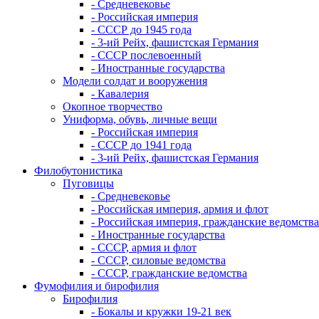
- Средневековье
- Российская империя
- СССР до 1945 года
- 3-ий Рейх, фашистская Германия
- СССР послевоенный
- Иностранные государства
Модели солдат и вооружения
- Кавалерия
Окопное творчество
Униформа, обувь, личные вещи
- Российская империя
- СССР до 1941 года
- 3-ий Рейх, фашистская Германия
Филобутонистика
Пуговицы
- Средневековье
- Российская империя, армия и флот
- Российская империя, гражданские ведомства
- Иностранные государства
- СССР, армия и флот
- СССР, силовые ведомства
- СССР, гражданские ведомства
Фумофилия и бирофилия
Бирофилия
- Бокалы и кружки 19-21 век