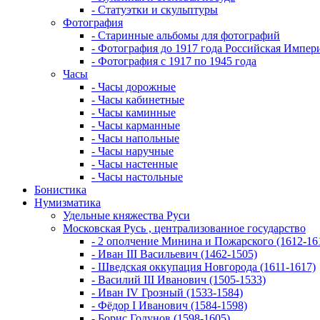
- Статуэтки и скульптуры
Фотография
- Старинные альбомы для фотографий
- Фотография до 1917 года Российская Импер
- Фотография с 1917 по 1945 года
Часы
- Часы дорожные
- Часы кабинетные
- Часы каминные
- Часы карманные
- Часы напольные
- Часы наручные
- Часы настенные
- Часы настольные
Бонистика
Нумизматика
Удельные княжества Руси
Московская Русь , централизованное государство
- 2 ополчение Минина и Пожарского (1612-16
- Иван III Васильевич (1462-1505)
- Шведская оккупация Новгорода (1611-1617)
- Василий III Иванович (1505-1533)
- Иван IV Грозный (1533-1584)
- Фёдор I Иванович (1584-1598)
- Борис Годунов (1598-1605)