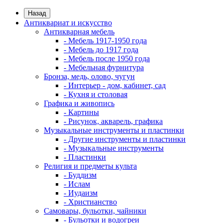
Назад
Антиквариат и искусство
Антикварная мебель
- Мебель 1917-1950 года
- Мебель до 1917 года
- Мебель после 1950 года
- Мебельная фурнитура
Бронза, медь, олово, чугун
- Интерьер - дом, кабинет, сад
- Кухня и столовая
Графика и живопись
- Картины
- Рисунок, акварель, графика
Музыкальные инструменты и пластинки
- Другие инструменты и пластинки
- Музыкальные инструменты
- Пластинки
Религия и предметы культа
- Буддизм
- Ислам
- Иудаизм
- Христианство
Самовары, бульотки, чайники
- Бульотки и водогреи