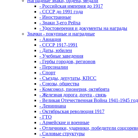
Наградные знаки, ордена, медали
- Российская империя до 1917
- СССР до 1991 года
- Иностранные
- Знаки 3-его Рейха
- Удостоверения и документы на награды
Значки - покупные и наградные
- Авиация
- СССР 1917-1991
- Даты, юбилеи
- Учебные заведения
- Гербы городов, регионов
- Персоналии
- Спорт
- Съезды, депутаты, КПСС
- Союзы, общества
- Комсомол, пионерия, октябрята
- Железная дорога ,почта , связь
- Великая Отечественная Война 1941-1945 год
- Лениниана
- Октябрьская революция 1917
- ГТО
- Армейские и военные
- Отличники, ударники, победители соцсоре
- Силовые структуры