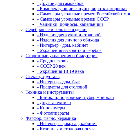
- Другое для самоваров
- Комплектующие-сапуны, воротки, коронки
- Самовары угольные времен Российской имп
- Самовары угольные времен СССР
- Чайники, подносы, капельники
Серебряные и золотые изделия
- Изделия для кухни и столовой
- Изделия для личного обихода
- Интерьер - дом, кабинет
- Украшения из золота и серебра
Старинные украшения и бижутерия
- Средневековье
- СССР 20 век
- Украшения 18-19 века
Стекло, хрусталь
- Интерьер - дом, быт
- Предметы для столовой
Техника и инструменты
- Бинокли, подзорные трубы, монокли
- Другая техника
- Кинокамеры
- Фотоаппараты
Фарфор, фаянс, керамика
- Интерьер - дом, сад, кабинет
- Кухонная и столовая посуда