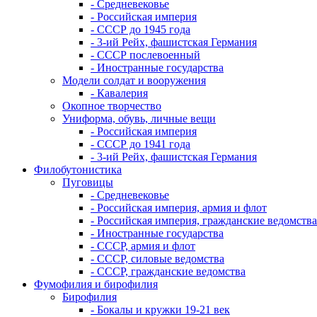
- Средневековье
- Российская империя
- СССР до 1945 года
- 3-ий Рейх, фашистская Германия
- СССР послевоенный
- Иностранные государства
Модели солдат и вооружения
- Кавалерия
Окопное творчество
Униформа, обувь, личные вещи
- Российская империя
- СССР до 1941 года
- 3-ий Рейх, фашистская Германия
Филобутонистика
Пуговицы
- Средневековье
- Российская империя, армия и флот
- Российская империя, гражданские ведомства
- Иностранные государства
- СССР, армия и флот
- СССР, силовые ведомства
- СССР, гражданские ведомства
Фумофилия и бирофилия
Бирофилия
- Бокалы и кружки 19-21 век