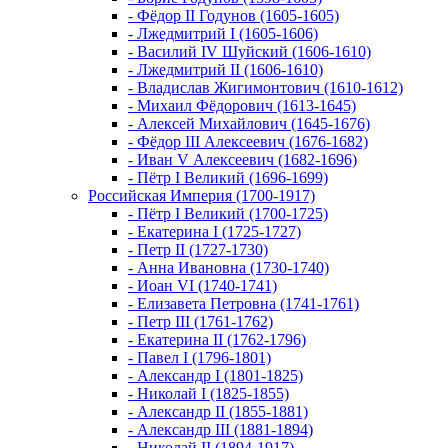
- Фёдор II Годунов (1605-1605)
- Лжедмитрий I (1605-1606)
- Василий IV Шуйский (1606-1610)
- Лжедмитрий II (1606-1610)
- Владислав Жигимонтович (1610-1612)
- Михаил Фёдорович (1613-1645)
- Алексей Михайлович (1645-1676)
- Фёдор III Алексеевич (1676-1682)
- Иван V Алексеевич (1682-1696)
- Пётр I Великий (1696-1699)
Российская Империя (1700-1917)
- Пётр I Великий (1700-1725)
- Екатерина I (1725-1727)
- Петр II (1727-1730)
- Анна Ивановна (1730-1740)
- Иоан VI (1740-1741)
- Елизавета Петровна (1741-1761)
- Петр III (1761-1762)
- Екатерина II (1762-1796)
- Павел I (1796-1801)
- Александр I (1801-1825)
- Николай I (1825-1855)
- Александр II (1855-1881)
- Александр III (1881-1894)
- Николай II (1894-1917)