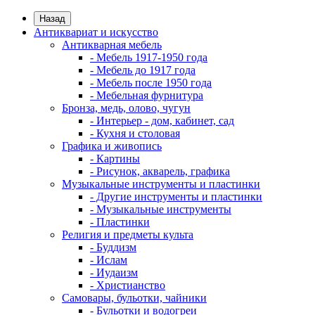
Назад
Антиквариат и искусство
Антикварная мебель
- Мебель 1917-1950 года
- Мебель до 1917 года
- Мебель после 1950 года
- Мебельная фурнитура
Бронза, медь, олово, чугун
- Интерьер - дом, кабинет, сад
- Кухня и столовая
Графика и живопись
- Картины
- Рисунок, акварель, графика
Музыкальные инструменты и пластинки
- Другие инструменты и пластинки
- Музыкальные инструменты
- Пластинки
Религия и предметы культа
- Буддизм
- Ислам
- Иудаизм
- Христианство
Самовары, бульотки, чайники
- Бульотки и водогреи