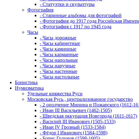
- Статуэтки и скульптуры
Фотография
- Старинные альбомы для фотографий
- Фотография до 1917 года Российская Импер
- Фотография с 1917 по 1945 года
Часы
- Часы дорожные
- Часы кабинетные
- Часы каминные
- Часы карманные
- Часы напольные
- Часы наручные
- Часы настенные
- Часы настольные
Бонистика
Нумизматика
Удельные княжества Руси
Московская Русь , централизованное государство
- 2 ополчение Минина и Пожарского (1612-16
- Иван III Васильевич (1462-1505)
- Шведская оккупация Новгорода (1611-1617)
- Василий III Иванович (1505-1533)
- Иван IV Грозный (1533-1584)
- Фёдор I Иванович (1584-1598)
- Борис Годунов (1598-1605)