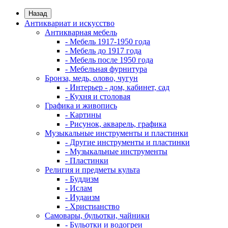
Назад
Антиквариат и искусство
Антикварная мебель
- Мебель 1917-1950 года
- Мебель до 1917 года
- Мебель после 1950 года
- Мебельная фурнитура
Бронза, медь, олово, чугун
- Интерьер - дом, кабинет, сад
- Кухня и столовая
Графика и живопись
- Картины
- Рисунок, акварель, графика
Музыкальные инструменты и пластинки
- Другие инструменты и пластинки
- Музыкальные инструменты
- Пластинки
Религия и предметы культа
- Буддизм
- Ислам
- Иудаизм
- Христианство
Самовары, бульотки, чайники
- Бульотки и водогреи