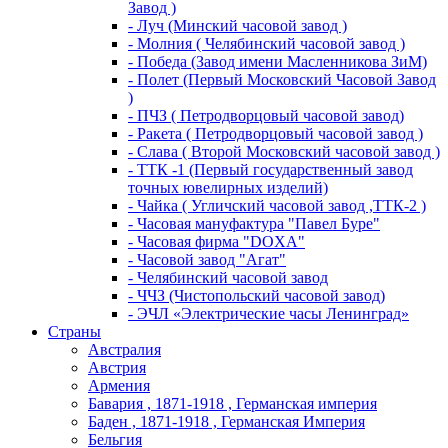
Завод )
- Луч (Минский часовой завод )
- Молния ( Челябинский часовой завод )
- Победа (Завод имени Масленникова ЗиМ)
- Полет (Первый Московский Часовой Завод
)
- ПЧЗ ( Петродворцовый часовой завод)
- Ракета ( Петродворцовый часовой завод )
- Слава ( Второй Московский часовой завод )
- ТТК -1 (Первый государственный завод
точных ювелирных изделий)
- Чайка ( Угличский часовой завод ,ТТК-2 )
- Часовая мануфактура "Павел Буре"
- Часовая фирма "DOXA"
- Часовой завод "Агат"
- Челябинский часовой завод
- ЧЧЗ (Чистопольский часовой завод)
- ЭЧЛ «Электрические часы Ленинград»
Страны
Австралия
Австрия
Армения
Бавария , 1871-1918 , Германская империя
Баден , 1871-1918 , Германская Империя
Бельгия