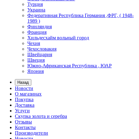
Турция
Украина
Федеративная Республика Германия ,ФРГ, ( 1948-
1989 )
Финляндия
Франция
Хильдесхайм вольный город
Чехия
Чехословакия
Швейцария
Швеция
Южно-Африканская Республика , ЮАР
Япония
Назад
Новости
О магазинах
Покупка
Доставка
Услуги
Скупка золота и серебра
Отзывы
Контакты
Производители
Новости