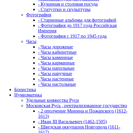
- Кухонная и столовая посуда
- Статуэтки и скульптуры
Фотография
- Старинные альбомы для фотографий
- Фотография до 1917 года Российская
Империя
- Фотография с 1917 по 1945 года
Часы
- Часы дорожные
- Часы кабинетные
- Часы каминные
- Часы карманные
- Часы напольные
- Часы наручные
- Часы настенные
- Часы настольные
Бонистика
Нумизматика
Удельные княжества Руси
Московская Русь , централизованное государство
- 2 ополчение Минина и Пожарского (1612-
1613)
- Иван III Васильевич (1462-1505)
- Шведская оккупация Новгорода (1611-
1617)