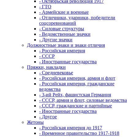
- Октябрьская революция 1917
- ГТО
- Армейские и военные
- Отличники, ударники, победители
соцсоревнований
- Силовые структуры
- Ведомственные значки
- Другие значки
Должностные знаки и знаки отличия
- Российская империя
- СССР
- Иностранные государства
Пряжки, накладки
- Средневековье
- Российская империя, армия и флот
- Российская империя, гражданские
ведомства
- 3-ий Рейх, фашистская Германия
- СССР, армия и флот, силовые ведомства
- СССР, гражданские и партийные
- Иностранные государства
- Другое
Жетоны
- Российская империя до 1917
- Временное правительство 1917-1918