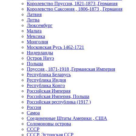
Королевство Пруссия, 1821-1873 ,Германия
Королевство Саксония , 1806-1873 , Германия
Латвия
Литва
Люксембург
Мальта
Мексика
Монголия
Московская Русь 1462-1721
Нидерланды
Остров Ниуэ
Польша
Пруссия , 1871-1918 ,Германская Империя
Республика Беларусь
Республика Индия
Республика Конго
Российская Империя
Российская Империя, Польша
Российская республика (1917 )
Россия
Самоа
Соединенные Штаты Америки , США
Соломоновы острова
СССР
СССР, Эстонская ССР