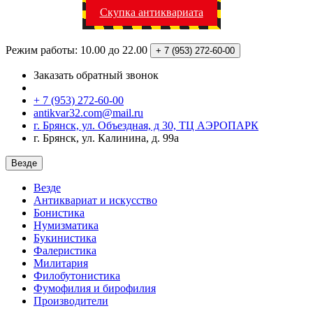
Скупка антиквариата
Режим работы: 10.00 до 22.00
+ 7 (953)
272-60-00
Заказать обратный звонок
+ 7 (953) 272-60-00
antikvar32.com@mail.ru
г. Брянск, ул. Объездная, д 30, ТЦ АЭРОПАРК
г. Брянск, ул. Калинина, д. 99а
Везде
Везде
Антиквариат и искусство
Бонистика
Нумизматика
Букинистика
Фалеристика
Милитария
Филобутонистика
Фумофилия и бирофилия
Производители