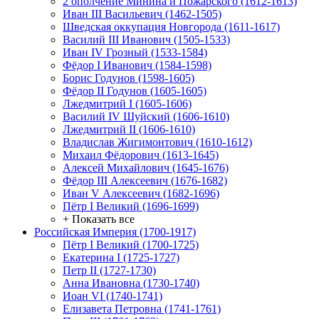
2 ополчение Минина и Пожарского (1612-1613)
Иван III Васильевич (1462-1505)
Шведская оккупация Новгорода (1611-1617)
Василий III Иванович (1505-1533)
Иван IV Грозный (1533-1584)
Фёдор I Иванович (1584-1598)
Борис Годунов (1598-1605)
Фёдор II Годунов (1605-1605)
Лжедмитрий I (1605-1606)
Василий IV Шуйский (1606-1610)
Лжедмитрий II (1606-1610)
Владислав Жигимонтович (1610-1612)
Михаил Фёдорович (1613-1645)
Алексей Михайлович (1645-1676)
Фёдор III Алексеевич (1676-1682)
Иван V Алексеевич (1682-1696)
Пётр I Великий (1696-1699)
+ Показать все
Российская Империя (1700-1917)
Пётр I Великий (1700-1725)
Екатерина I (1725-1727)
Петр II (1727-1730)
Анна Ивановна (1730-1740)
Иоан VI (1740-1741)
Елизавета Петровна (1741-1761)