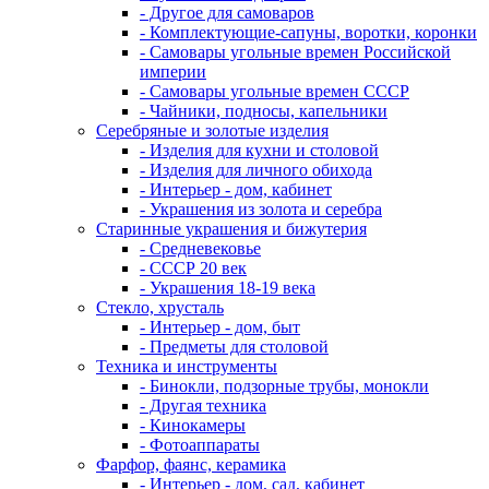
- Другое для самоваров
- Комплектующие-сапуны, воротки, коронки
- Самовары угольные времен Российской
империи
- Самовары угольные времен СССР
- Чайники, подносы, капельники
Серебряные и золотые изделия
- Изделия для кухни и столовой
- Изделия для личного обихода
- Интерьер - дом, кабинет
- Украшения из золота и серебра
Старинные украшения и бижутерия
- Средневековье
- СССР 20 век
- Украшения 18-19 века
Стекло, хрусталь
- Интерьер - дом, быт
- Предметы для столовой
Техника и инструменты
- Бинокли, подзорные трубы, монокли
- Другая техника
- Кинокамеры
- Фотоаппараты
Фарфор, фаянс, керамика
- Интерьер - дом, сад, кабинет