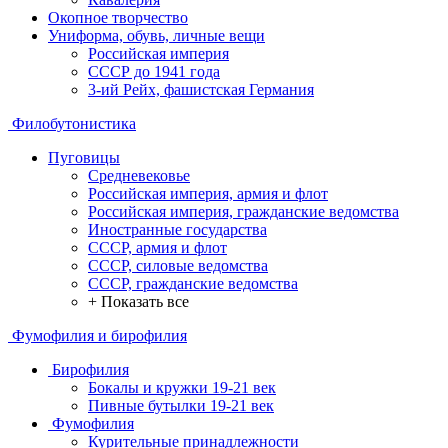
Окопное творчество
Униформа, обувь, личные вещи
Российская империя
СССР до 1941 года
3-ий Рейх, фашистская Германия
Филобутонистика
Пуговицы
Средневековье
Российская империя, армия и флот
Российская империя, гражданские ведомства
Иностранные государства
СССР, армия и флот
СССР, силовые ведомства
СССР, гражданские ведомства
+ Показать все
Фумофилия и бирофилия
Бирофилия
Бокалы и кружки 19-21 век
Пивные бутылки 19-21 век
Фумофилия
Курительные принадлежности