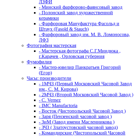
ЛЗФИ
- Минский фарфорово-фаянсовый завод
- Полонский завод художественной
керамики
- Фарфоровая Мануфактура Фасольд и
Штаух (Fasold & Stauch)
- Фарфоровый завод им. М. В. Ломоносова,
ЛФЗ
Фотография мастерская
- Мастерская фотографа С.Г.Миндюка ,
г.Карачев , Орловская губерния
Фумофилия
- Мастер-ювелир Панкратьев Григорий
(Егор)
Часы: производители
- 1МЧЗ (Первый Московский Часовой Завод
им., С. М. Кирова)
- 2МЧЗ (Второй Московский Часовой Завод )
- C. Vernez
- IMC Manufactoria
- Восток (Чистопольский Часовой Завод )
- Заря (Пензенский часовой завод )
- ЗиМ (Завод имени Масленникова )
- ЗЧЗ ( Златоустовский часовой завод)
- Командирские (Чистопольский Часовой