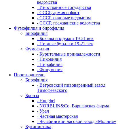
ведомства
- Иностранные государства
- СССР, армия и флот
- СССР, силовые ведомства
- СССР, гражданские ведомства
Фумофилия и бирофилия
Бирофилия
- Бокалы и кружки 19-21 век
- Пивные бутылки 19-21 век
Фумофилия
- Курительные принадлежности
- Никовилия
- Пирофилия
- Филумения
Производители
Бирофилия
- Ветровский пивоваренный завод
Тимофеевского
Бронза
- Hunghei
- NORBLIN&Co, Варшавская фирма
- Урал
- Частная мастерская
- Челябинский часовой завод «Молния»
Букинистика