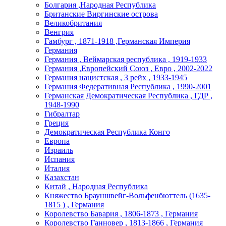
Болгария ,Народная Республика
Британские Виргинские острова
Великобритания
Венгрия
Гамбург , 1871-1918 ,Германская Империя
Германия
Германия , Веймарская республика , 1919-1933
Германия ,Европейский Союз , Евро , 2002-2022
Германия нацистская , 3 рейх , 1933-1945
Германия Федеративная Республика , 1990-2001
Германская Демократическая Республика , ГДР ,
1948-1990
Гибралтар
Греция
Демократическая Республика Конго
Европа
Израиль
Испания
Италия
Казахстан
Китай , Народная Республика
Княжество Брауншвейг-Вольфенбюттель (1635-
1815 ) , Германия
Королевство Бавария , 1806-1873 , Германия
Королевство Ганновер , 1813-1866 , Германия