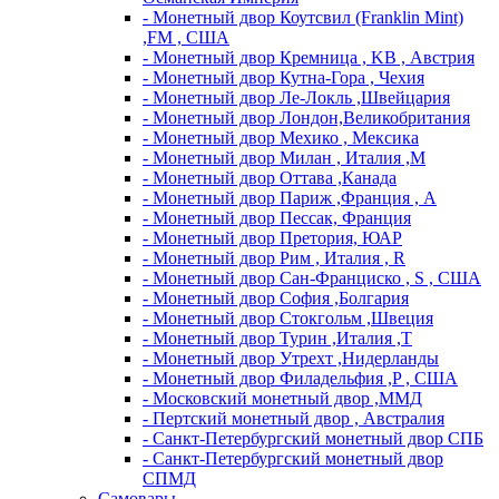
- Монетный двор Коутсвил (Franklin Mint)
,FM , США
- Монетный двор Кремница , KB , Австрия
- Монетный двор Кутна-Гора , Чехия
- Монетный двор Ле-Локль ,Швейцария
- Монетный двор Лондон,Великобритания
- Монетный двор Мехико , Мексика
- Монетный двор Милан , Италия ,M
- Монетный двор Оттава ,Канада
- Монетный двор Париж ,Франция , A
- Монетный двор Пессак, Франция
- Монетный двор Претория, ЮАР
- Монетный двор Рим , Италия , R
- Монетный двор Сан-Франциско , S , США
- Монетный двор София ,Болгария
- Монетный двор Стокгольм ,Швеция
- Монетный двор Турин ,Италия ,T
- Монетный двор Утрехт ,Нидерланды
- Монетный двор Филадельфия ,P , США
- Московский монетный двор ,ММД
- Пертский монетный двор , Австралия
- Санкт-Петербургский монетный двор СПБ
- Санкт-Петербургский монетный двор
СПМД
Самовары