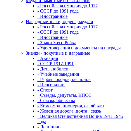
Медали памятные и настольные
- Российская империя до 1917
- СССР до 1991 года
- Иностранные
Наградные знаки, ордена, медали
- Российская империя до 1917
- СССР до 1991 года
- Иностранные
- Знаки 3-его Рейха
- Удостоверения и документы на награды
Значки - покупные и наградные
- Авиация
- СССР 1917-1991
- Даты, юбилеи
- Учебные заведения
- Гербы городов, регионов
- Персоналии
- Спорт
- Съезды, депутаты, КПСС
- Союзы, общества
- Комсомол, пионерия, октябрята
- Железная дорога ,почта , связь
- Великая Отечественная Война 1941-1945
года
- Лениниана