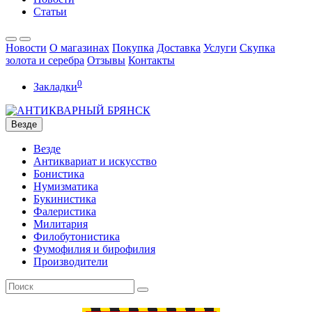
Статьи
Новости
О магазинах
Покупка
Доставка
Услуги
Скупка
золота и серебра
Отзывы
Контакты
0
Закладки
Везде
Везде
Антиквариат и искусство
Бонистика
Нумизматика
Букинистика
Фалеристика
Милитария
Филобутонистика
Фумофилия и бирофилия
Производители