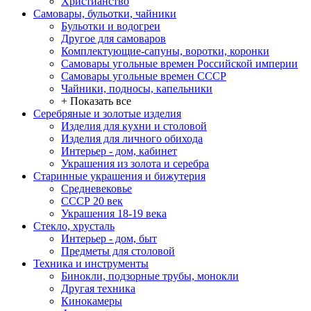
Христианство
Самовары, бульотки, чайники
Бульотки и водогреи
Другое для самоваров
Комплектующие-сапуны, воротки, коронки
Самовары угольные времен Российской империи
Самовары угольные времен СССР
Чайники, подносы, капельники
+ Показать все
Серебряные и золотые изделия
Изделия для кухни и столовой
Изделия для личного обихода
Интерьер - дом, кабинет
Украшения из золота и серебра
Старинные украшения и бижутерия
Средневековье
СССР 20 век
Украшения 18-19 века
Стекло, хрусталь
Интерьер - дом, быт
Предметы для столовой
Техника и инструменты
Бинокли, подзорные трубы, монокли
Другая техника
Кинокамеры