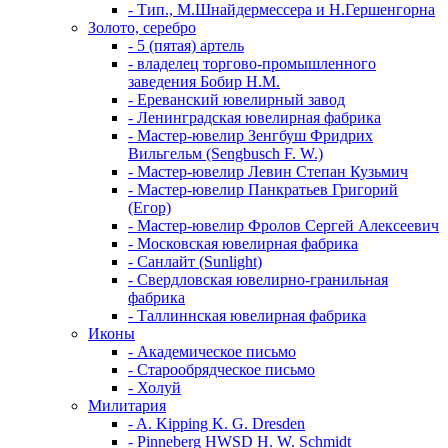
- Тип., М.Шнайдермессера и Н.Гершенгорна
Золото, серебро
- 5 (пятая) артель
- владелец торгово-промышленного
заведения Бобир Н.М.
- Ереванский ювелирный завод
- Ленинградская ювелирная фабрика
- Мастер-ювелир Зенгбуш Фридрих
Вильгельм (Sengbusch F. W.)
- Мастер-ювелир Левин Степан Кузьмич
- Мастер-ювелир Панкратьев Григорий
(Егор)
- Мастер-ювелир Фролов Сергей Алексеевич
- Московская ювелирная фабрика
- Санлайт (Sunlight)
- Свердловская ювелирно-гранильная
фабрика
- Таллиннская ювелирная фабрика
Иконы
- Академическое письмо
- Старообрядческое письмо
- Холуй
Милитария
- A. Kipping K. G. Dresden
- Pinneberg HWSD H. W. Schmidt