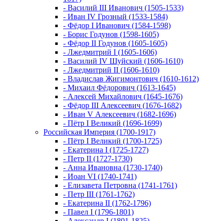
- Василий III Иванович (1505-1533)
- Иван IV Грозный (1533-1584)
- Фёдор I Иванович (1584-1598)
- Борис Годунов (1598-1605)
- Фёдор II Годунов (1605-1605)
- Лжедмитрий I (1605-1606)
- Василий IV Шуйский (1606-1610)
- Лжедмитрий II (1606-1610)
- Владислав Жигимонтович (1610-1612)
- Михаил Фёдорович (1613-1645)
- Алексей Михайлович (1645-1676)
- Фёдор III Алексеевич (1676-1682)
- Иван V Алексеевич (1682-1696)
- Пётр I Великий (1696-1699)
Российская Империя (1700-1917)
- Пётр I Великий (1700-1725)
- Екатерина I (1725-1727)
- Петр II (1727-1730)
- Анна Ивановна (1730-1740)
- Иоан VI (1740-1741)
- Елизавета Петровна (1741-1761)
- Петр III (1761-1762)
- Екатерина II (1762-1796)
- Павел I (1796-1801)
- Александр I (1801-1825)