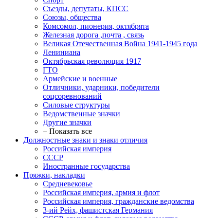
Съезды, депутаты, КПСС
Союзы, общества
Комсомол, пионерия, октябрята
Железная дорога ,почта , связь
Великая Отечественная Война 1941-1945 года
Лениниана
Октябрьская революция 1917
ГТО
Армейские и военные
Отличники, ударники, победители
соцсоревнований
Силовые структуры
Ведомственные значки
Другие значки
+ Показать все
Должностные знаки и знаки отличия
Российская империя
СССР
Иностранные государства
Пряжки, накладки
Средневековье
Российская империя, армия и флот
Российская империя, гражданские ведомства
3-ий Рейх, фашистская Германия