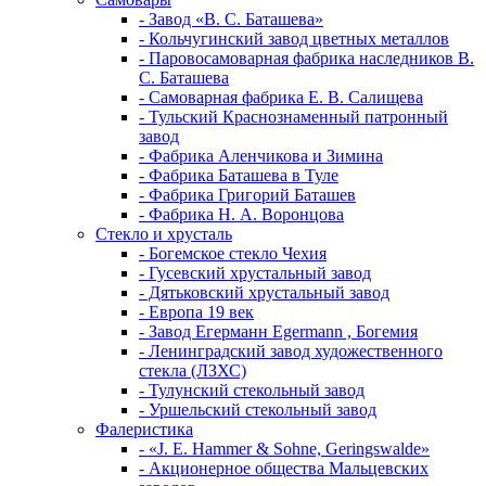
- Завод «В. С. Баташева»
- Кольчугинский завод цветных металлов
- Паровосамоварная фабрика наследников В.
С. Баташева
- Самоварная фабрика Е. В. Салищева
- Тульский Краснознаменный патронный
завод
- Фабрика Аленчикова и Зимина
- Фабрика Баташева в Туле
- Фабрика Григорий Баташев
- Фабрика Н. А. Воронцова
Стекло и хрусталь
- Богемское стекло Чехия
- Гусевский хрустальный завод
- Дятьковский хрустальный завод
- Европа 19 век
- Завод Егерманн Egermann , Богемия
- Ленинградский завод художественного
стекла (ЛЗХС)
- Тулунский стекольный завод
- Уршельский стекольный завод
Фалеристика
- «J. E. Hammer & Sohne, Geringswalde»
- Акционерное общества Мальцевских