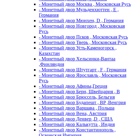
- Монетный двор Москва , Московская Русь
- Монетный двор Мульденхюттен , Е ,
Германия
- Монетный двор Мюнхен, D , Германия
- Монетный двор Новгород , Московская
Русь
- Монетный двор Псков , Московская Русь
- Монетный двор Тверь , Московская Русь
- Монетный двор Усть-Каменогорск ,
Казахстан
- Монетный двор Хельсинки-Вантаа
,Финляндия
- Монетный двор Штутгарт , F , Германия
- Монетный двор Ярославль , Московская
Русь
- Монетный двор Афины,Греция
- Монетный двор Берн, Швейцария , В
- Монетный двор Брюссель, Бельгия
- Монетный двор Будапешт , BP ,Венгрия
- Монетный двор Варшава , Польша
- Монетный двор Вена, Австрия
- Монетный двор Денвер ,D , США
- Монетный двор Калькутта , Индия
- Монетный двор Константинополь ,
Османская Империя