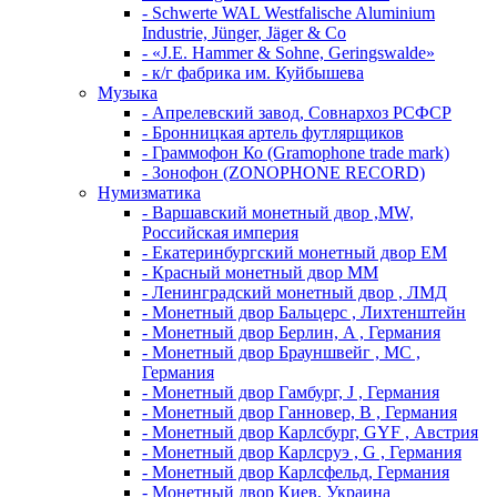
- Schwerte WAL Westfalische Aluminium
Industrie, Jünger, Jäger & Co
- «J.E. Hammer & Sohne, Geringswalde»
- к/г фабрика им. Куйбышева
Музыка
- Апрелевский завод, Совнархоз РСФСР
- Бронницкая артель футлярщиков
- Граммофон Ко (Gramophone trade mark)
- Зонофон (ZONOPHONE RECORD)
Нумизматика
- Варшавский монетный двор ,MW,
Российская империя
- Екатеринбургский монетный двор ЕМ
- Красный монетный двор ММ
- Ленинградский монетный двор , ЛМД
- Монетный двор Бальцерс , Лихтенштейн
- Монетный двор Берлин, A , Германия
- Монетный двор Брауншвейг , MC ,
Германия
- Монетный двор Гамбург, J , Германия
- Монетный двор Ганновер, B , Германия
- Монетный двор Карлсбург, GYF , Австрия
- Монетный двор Карлсруэ , G , Германия
- Монетный двор Карлсфельд, Германия
- Монетный двор Киев, Украина