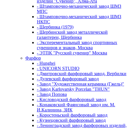
изделий "Сувенир", Алма-Ата
- Штамповочно-механический завод ШМЗ
МПС
- Штамповочно-механический завод ШМЗ
НКПС
- Щербинка (1979)
- Щербинский завод металлической
галантереи, Щербинка
- Эксперементальный завод спортивных
сувениров и знаков, Москва
- ЭТПК "Русский сувенир" Москва
Фарфор
- Hunghei
- UNICORN STUDIO
- Дмитровский фарфоровый завод, Вербилки
- Дулевский фарфоровый завод
- Завод "Художественная керамика (Гжель)"
- Завод Karlovarsky Porcelan "THUN"
- Завод Попова
- Кисловодский фарфоровый завод
- Конаковский Фаянсовый завод им. М.
И.Калинина, ЗИК
- Коростеньский фарфоровый завод
- Кузнецовский фарфоровый завод
- Ленинградский завод фарфоровых изделий,