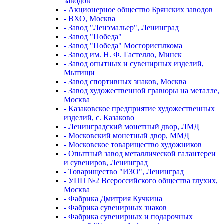
заводов
- Акционерное общество Брянских заводов
- ВХО, Москва
- Завод "Ленэмальер", Ленинград
- Завод "Победа"
- Завод "Победа" Мосгорисплкома
- Завод им. Н. Ф. Гастелло, Минск
- Завод опытных и сувенирных изделий,
Мытищи
- Завод спортивных знаков, Москва
- Завод художественной гравюры на металле,
Москва
- Казаковское предприятие художественных
изделий, с. Казаково
- Ленинградский монетный двор, ЛМД
- Московский монетный двор, ММД
- Московское товарищество художников
- Опытный завод металлической галантереи
и сувениров, Ленинград
- Товарищество "ИЗО", Ленинград
- УПП №2 Всероссийского общества глухих,
Москва
- Фабрика Дмитрия Кучкина
- Фабрика сувенирных знаков
- Фабрика сувенирных и подарочных