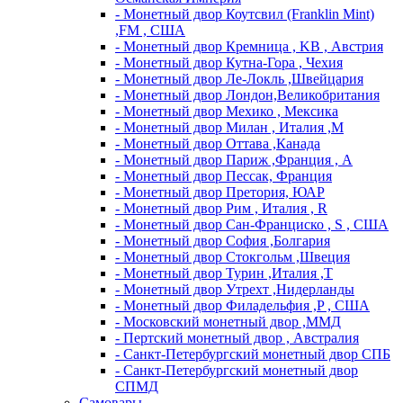
- Монетный двор Коутсвил (Franklin Mint)
,FM , США
- Монетный двор Кремница , KB , Австрия
- Монетный двор Кутна-Гора , Чехия
- Монетный двор Ле-Локль ,Швейцария
- Монетный двор Лондон,Великобритания
- Монетный двор Мехико , Мексика
- Монетный двор Милан , Италия ,M
- Монетный двор Оттава ,Канада
- Монетный двор Париж ,Франция , A
- Монетный двор Пессак, Франция
- Монетный двор Претория, ЮАР
- Монетный двор Рим , Италия , R
- Монетный двор Сан-Франциско , S , США
- Монетный двор София ,Болгария
- Монетный двор Стокгольм ,Швеция
- Монетный двор Турин ,Италия ,T
- Монетный двор Утрехт ,Нидерланды
- Монетный двор Филадельфия ,P , США
- Московский монетный двор ,ММД
- Пертский монетный двор , Австралия
- Санкт-Петербургский монетный двор СПБ
- Санкт-Петербургский монетный двор
СПМД
Самовары