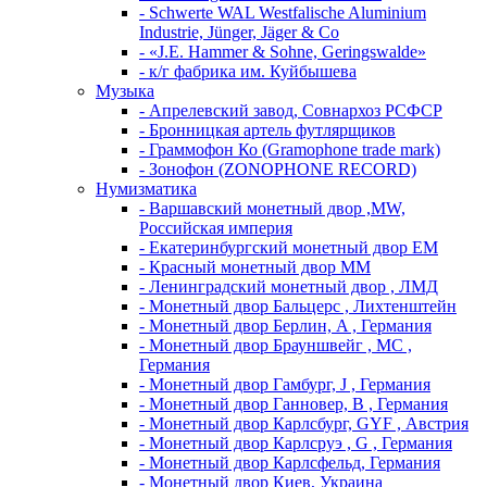
- Schwerte WAL Westfalische Aluminium
Industrie, Jünger, Jäger & Co
- «J.E. Hammer & Sohne, Geringswalde»
- к/г фабрика им. Куйбышева
Музыка
- Апрелевский завод, Совнархоз РСФСР
- Бронницкая артель футлярщиков
- Граммофон Ко (Gramophone trade mark)
- Зонофон (ZONOPHONE RECORD)
Нумизматика
- Варшавский монетный двор ,MW,
Российская империя
- Екатеринбургский монетный двор ЕМ
- Красный монетный двор ММ
- Ленинградский монетный двор , ЛМД
- Монетный двор Бальцерс , Лихтенштейн
- Монетный двор Берлин, A , Германия
- Монетный двор Брауншвейг , MC ,
Германия
- Монетный двор Гамбург, J , Германия
- Монетный двор Ганновер, B , Германия
- Монетный двор Карлсбург, GYF , Австрия
- Монетный двор Карлсруэ , G , Германия
- Монетный двор Карлсфельд, Германия
- Монетный двор Киев, Украина