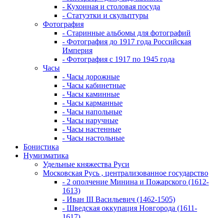
- Кухонная и столовая посуда
- Статуэтки и скульптуры
Фотография
- Старинные альбомы для фотографий
- Фотография до 1917 года Российская
Империя
- Фотография с 1917 по 1945 года
Часы
- Часы дорожные
- Часы кабинетные
- Часы каминные
- Часы карманные
- Часы напольные
- Часы наручные
- Часы настенные
- Часы настольные
Бонистика
Нумизматика
Удельные княжества Руси
Московская Русь , централизованное государство
- 2 ополчение Минина и Пожарского (1612-
1613)
- Иван III Васильевич (1462-1505)
- Шведская оккупация Новгорода (1611-
1617)