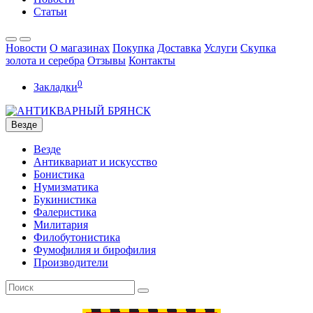
Статьи
Новости
О магазинах
Покупка
Доставка
Услуги
Скупка
золота и серебра
Отзывы
Контакты
0
Закладки
Везде
Везде
Антиквариат и искусство
Бонистика
Нумизматика
Букинистика
Фалеристика
Милитария
Филобутонистика
Фумофилия и бирофилия
Производители