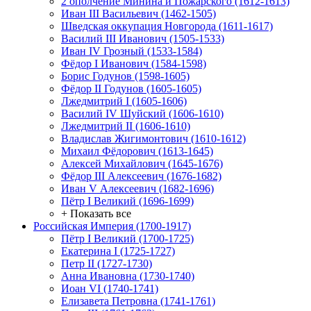
2 ополчение Минина и Пожарского (1612-1613)
Иван III Васильевич (1462-1505)
Шведская оккупация Новгорода (1611-1617)
Василий III Иванович (1505-1533)
Иван IV Грозный (1533-1584)
Фёдор I Иванович (1584-1598)
Борис Годунов (1598-1605)
Фёдор II Годунов (1605-1605)
Лжедмитрий I (1605-1606)
Василий IV Шуйский (1606-1610)
Лжедмитрий II (1606-1610)
Владислав Жигимонтович (1610-1612)
Михаил Фёдорович (1613-1645)
Алексей Михайлович (1645-1676)
Фёдор III Алексеевич (1676-1682)
Иван V Алексеевич (1682-1696)
Пётр I Великий (1696-1699)
+ Показать все
Российская Империя (1700-1917)
Пётр I Великий (1700-1725)
Екатерина I (1725-1727)
Петр II (1727-1730)
Анна Ивановна (1730-1740)
Иоан VI (1740-1741)
Елизавета Петровна (1741-1761)