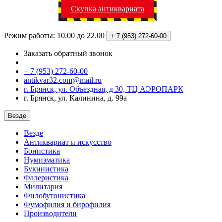
Скупка антиквариата
Режим работы: 10.00 до 22.00
+ 7 (953)
272-60-00
Заказать обратный звонок
+ 7 (953) 272-60-00
antikvar32.com@mail.ru
г. Брянск, ул. Объездная, д 30, ТЦ АЭРОПАРК
г. Брянск, ул. Калинина, д. 99а
Везде
Везде
Антиквариат и искусство
Бонистика
Нумизматика
Букинистика
Фалеристика
Милитария
Филобутонистика
Фумофилия и бирофилия
Производители