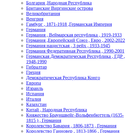
Болгария ,Народная Республика
Британские Виргинские острова
Великобритания
Венгрия
Гамбург , 1871-1918 ,Германская Империя
Германия
Германия , Веймарская республика , 1919-1933
Германия ,Европейский Союз , Евро , 2002-2022
Германия нацистская , 3 рейх , 1933-1945
Германия Федеративная Республика , 1990-2001
Германская Демократическая Республика , ГДР ,
1948-1990
Гибралтар
Греция
Демократическая Республика Конго
Европа
Израиль
Испания
Италия
Казахстан
Китай , Народная Республика
Княжество Брауншвейг-Вольфенбюттель (1635-
1815 ) , Германия
Королевство Бавария , 1806-1873 , Германия
Королевство Ганновер , 1813-1866 , Германия