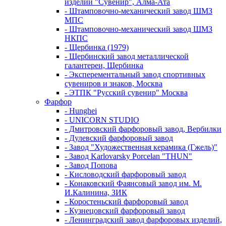
изделий "Сувенир", Алма-Ата
- Штамповочно-механический завод ШМЗ
МПС
- Штамповочно-механический завод ШМЗ
НКПС
- Щербинка (1979)
- Щербинский завод металлической
галантереи, Щербинка
- Эксперементальный завод спортивных
сувениров и знаков, Москва
- ЭТПК "Русский сувенир" Москва
Фарфор
- Hunghei
- UNICORN STUDIO
- Дмитровский фарфоровый завод, Вербилки
- Дулевский фарфоровый завод
- Завод "Художественная керамика (Гжель)"
- Завод Karlovarsky Porcelan "THUN"
- Завод Попова
- Кисловодский фарфоровый завод
- Конаковский Фаянсовый завод им. М.
И.Калинина, ЗИК
- Коростеньский фарфоровый завод
- Кузнецовский фарфоровый завод
- Ленинградский завод фарфоровых изделий,