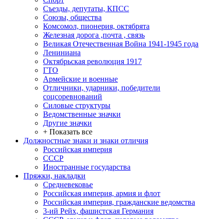
Съезды, депутаты, КПСС
Союзы, общества
Комсомол, пионерия, октябрята
Железная дорога ,почта , связь
Великая Отечественная Война 1941-1945 года
Лениниана
Октябрьская революция 1917
ГТО
Армейские и военные
Отличники, ударники, победители
соцсоревнований
Силовые структуры
Ведомственные значки
Другие значки
+ Показать все
Должностные знаки и знаки отличия
Российская империя
СССР
Иностранные государства
Пряжки, накладки
Средневековье
Российская империя, армия и флот
Российская империя, гражданские ведомства
3-ий Рейх, фашистская Германия