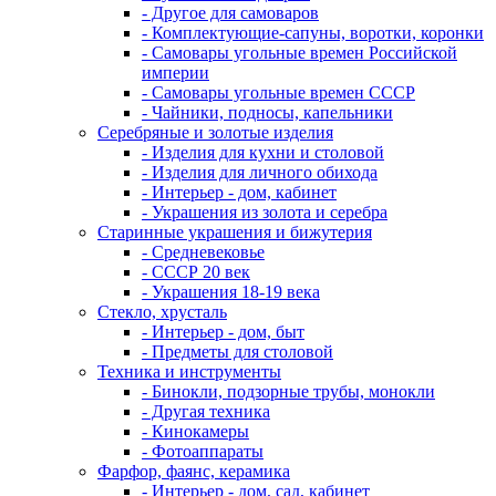
- Другое для самоваров
- Комплектующие-сапуны, воротки, коронки
- Самовары угольные времен Российской
империи
- Самовары угольные времен СССР
- Чайники, подносы, капельники
Серебряные и золотые изделия
- Изделия для кухни и столовой
- Изделия для личного обихода
- Интерьер - дом, кабинет
- Украшения из золота и серебра
Старинные украшения и бижутерия
- Средневековье
- СССР 20 век
- Украшения 18-19 века
Стекло, хрусталь
- Интерьер - дом, быт
- Предметы для столовой
Техника и инструменты
- Бинокли, подзорные трубы, монокли
- Другая техника
- Кинокамеры
- Фотоаппараты
Фарфор, фаянс, керамика
- Интерьер - дом, сад, кабинет