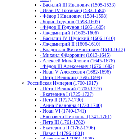
- Василий III Иванович (1505-1533)
- Иван IV Грозный (1533-1584)
- Фёдор I Иванович (1584-1598)
- Борис Годунов (1598-1605)
- Фёдор II Годунов (1605-1605)
- Лжедмитрий I (1605-1606)
- Василий IV Шуйский (1606-1610)
- Лжедмитрий II (1606-1610)
- Владислав Жигимонтович (1610-1612)
- Михаил Фёдорович (1613-1645)
- Алексей Михайлович (1645-1676)
- Фёдор III Алексеевич (1676-1682)
- Иван V Алексеевич (1682-1696)
- Пётр I Великий (1696-1699)
Российская Империя (1700-1917)
- Пётр I Великий (1700-1725)
- Екатерина I (1725-1727)
- Петр II (1727-1730)
- Анна Ивановна (1730-1740)
- Иоан VI (1740-1741)
- Елизавета Петровна (1741-1761)
- Петр III (1761-1762)
- Екатерина II (1762-1796)
- Павел I (1796-1801)
- Александр I (1801-1825)