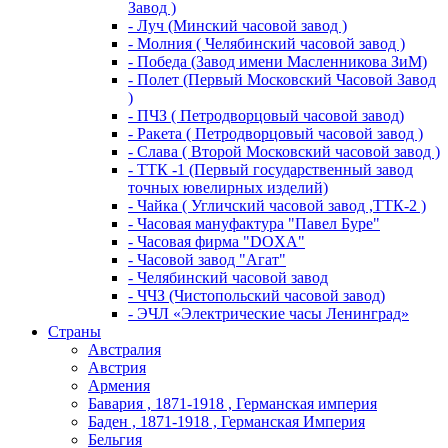
Завод )
- Луч (Минский часовой завод )
- Молния ( Челябинский часовой завод )
- Победа (Завод имени Масленникова ЗиМ)
- Полет (Первый Московский Часовой Завод
)
- ПЧЗ ( Петродворцовый часовой завод)
- Ракета ( Петродворцовый часовой завод )
- Слава ( Второй Московский часовой завод )
- ТТК -1 (Первый государственный завод
точных ювелирных изделий)
- Чайка ( Угличский часовой завод ,ТТК-2 )
- Часовая мануфактура "Павел Буре"
- Часовая фирма "DOXA"
- Часовой завод "Агат"
- Челябинский часовой завод
- ЧЧЗ (Чистопольский часовой завод)
- ЭЧЛ «Электрические часы Ленинград»
Страны
Австралия
Австрия
Армения
Бавария , 1871-1918 , Германская империя
Баден , 1871-1918 , Германская Империя
Бельгия