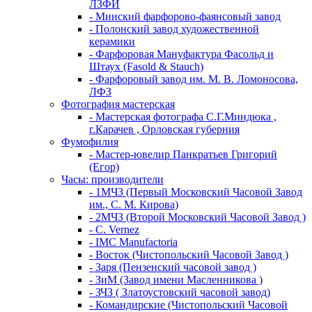
ЛЗФИ
- Минский фарфорово-фаянсовый завод
- Полонский завод художественной
керамики
- Фарфоровая Мануфактура Фасольд и
Штаух (Fasold & Stauch)
- Фарфоровый завод им. М. В. Ломоносова,
ЛФЗ
Фотография мастерская
- Мастерская фотографа С.Г.Миндюка ,
г.Карачев , Орловская губерния
Фумофилия
- Мастер-ювелир Панкратьев Григорий
(Егор)
Часы: производители
- 1МЧЗ (Первый Московский Часовой Завод
им., С. М. Кирова)
- 2МЧЗ (Второй Московский Часовой Завод )
- C. Vernez
- IMC Manufactoria
- Восток (Чистопольский Часовой Завод )
- Заря (Пензенский часовой завод )
- ЗиМ (Завод имени Масленникова )
- ЗЧЗ ( Златоустовский часовой завод)
- Командирские (Чистопольский Часовой