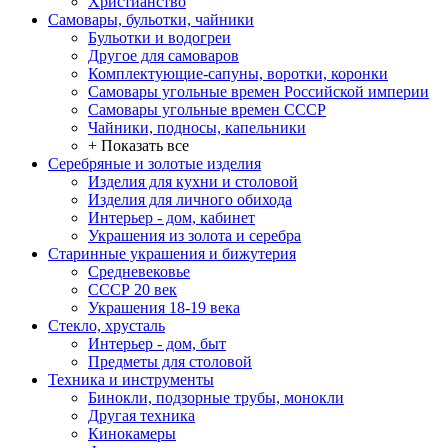
Христианство
Самовары, бульотки, чайники
Бульотки и водогреи
Другое для самоваров
Комплектующие-сапуны, воротки, коронки
Самовары угольные времен Российской империи
Самовары угольные времен СССР
Чайники, подносы, капельники
+ Показать все
Серебряные и золотые изделия
Изделия для кухни и столовой
Изделия для личного обихода
Интерьер - дом, кабинет
Украшения из золота и серебра
Старинные украшения и бижутерия
Средневековье
СССР 20 век
Украшения 18-19 века
Стекло, хрусталь
Интерьер - дом, быт
Предметы для столовой
Техника и инструменты
Бинокли, подзорные трубы, монокли
Другая техника
Кинокамеры