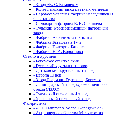
- Завод «В. С. Баташева»
- Кольчугинский завод цветных металлов
- Паровосамоварная фабрика наследников В.
С. Баташева
- Самоварная фабрика Е. В. Салищева
- Тульский Краснознаменный патронный
завод
- Фабрика Аленчикова и Зимина
- Фабрика Баташева в Туле
- Фабрика Григорий Баташев
- Фабрика Н. А. Воронцова
Стекло и хрусталь
- Богемское стекло Чехия
- Гусевский хрустальный завод
- Дятьковский хрустальный завод
- Европа 19 век
- Завод Егерманн Egermann , Богемия
- Ленинградский завод художественного
стекла (ЛЗХС)
- Тулунский стекольный завод
- Уршельский стекольный завод
Фалеристика
- «J. E. Hammer & Sohne, Geringswalde»
- Акционерное общества Мальцевских