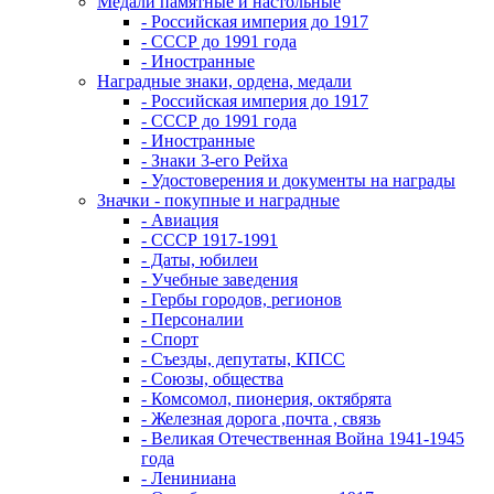
Медали памятные и настольные
- Российская империя до 1917
- СССР до 1991 года
- Иностранные
Наградные знаки, ордена, медали
- Российская империя до 1917
- СССР до 1991 года
- Иностранные
- Знаки 3-его Рейха
- Удостоверения и документы на награды
Значки - покупные и наградные
- Авиация
- СССР 1917-1991
- Даты, юбилеи
- Учебные заведения
- Гербы городов, регионов
- Персоналии
- Спорт
- Съезды, депутаты, КПСС
- Союзы, общества
- Комсомол, пионерия, октябрята
- Железная дорога ,почта , связь
- Великая Отечественная Война 1941-1945
года
- Лениниана