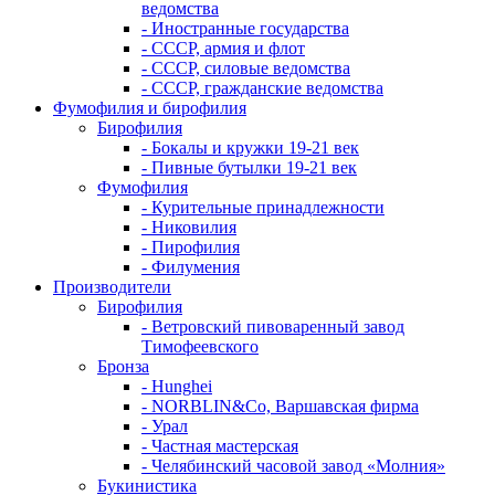
ведомства
- Иностранные государства
- СССР, армия и флот
- СССР, силовые ведомства
- СССР, гражданские ведомства
Фумофилия и бирофилия
Бирофилия
- Бокалы и кружки 19-21 век
- Пивные бутылки 19-21 век
Фумофилия
- Курительные принадлежности
- Никовилия
- Пирофилия
- Филумения
Производители
Бирофилия
- Ветровский пивоваренный завод
Тимофеевского
Бронза
- Hunghei
- NORBLIN&Co, Варшавская фирма
- Урал
- Частная мастерская
- Челябинский часовой завод «Молния»
Букинистика