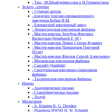
- Тип., М.Шнайдермессера и Н.Гершенгорна
Золото, серебро
- 5 (пятая) артель
- владелец торгово-промышленного
заведения Бобир Н.М.
- Ереванский ювелирный завод
- Ленинградская ювелирная фабрика
- Мастер-ювелир Зенгбуш Фридрих
Вильгельм (Sengbusch F. W.)
- Мастер-ювелир Левин Степан Кузьмич
- Мастер-ювелир Панкратьев Григорий
(Егор)
- Мастер-ювелир Фролов Сергей Алексеевич
- Московская ювелирная фабрика
- Санлайт (Sunlight)
- Свердловская ювелирно-гранильная
фабрика
- Таллиннская ювелирная фабрика
Иконы
- Академическое письмо
- Старообрядческое письмо
- Холуй
Милитария
- A. Kipping K. G. Dresden
- Pinneberg HWSD H. W. Schmidt