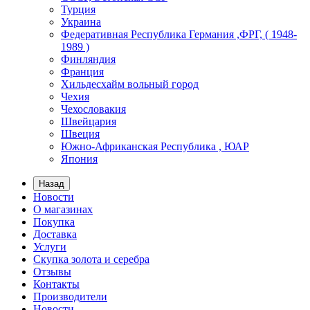
Турция
Украина
Федеративная Республика Германия ,ФРГ, ( 1948-
1989 )
Финляндия
Франция
Хильдесхайм вольный город
Чехия
Чехословакия
Швейцария
Швеция
Южно-Африканская Республика , ЮАР
Япония
Назад
Новости
О магазинах
Покупка
Доставка
Услуги
Скупка золота и серебра
Отзывы
Контакты
Производители
Новости