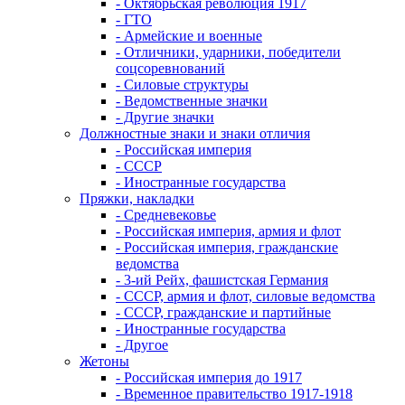
- Октябрьская революция 1917
- ГТО
- Армейские и военные
- Отличники, ударники, победители
соцсоревнований
- Силовые структуры
- Ведомственные значки
- Другие значки
Должностные знаки и знаки отличия
- Российская империя
- СССР
- Иностранные государства
Пряжки, накладки
- Средневековье
- Российская империя, армия и флот
- Российская империя, гражданские
ведомства
- 3-ий Рейх, фашистская Германия
- СССР, армия и флот, силовые ведомства
- СССР, гражданские и партийные
- Иностранные государства
- Другое
Жетоны
- Российская империя до 1917
- Временное правительство 1917-1918