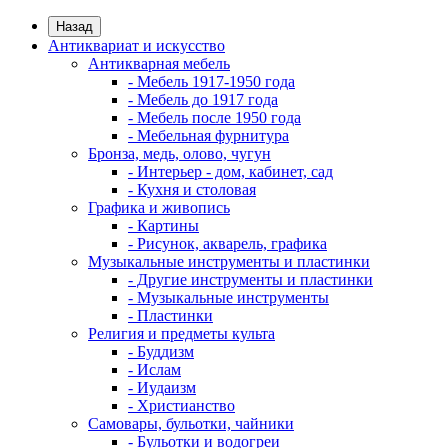
Назад
Антиквариат и искусство
Антикварная мебель
- Мебель 1917-1950 года
- Мебель до 1917 года
- Мебель после 1950 года
- Мебельная фурнитура
Бронза, медь, олово, чугун
- Интерьер - дом, кабинет, сад
- Кухня и столовая
Графика и живопись
- Картины
- Рисунок, акварель, графика
Музыкальные инструменты и пластинки
- Другие инструменты и пластинки
- Музыкальные инструменты
- Пластинки
Религия и предметы культа
- Буддизм
- Ислам
- Иудаизм
- Христианство
Самовары, бульотки, чайники
- Бульотки и водогреи