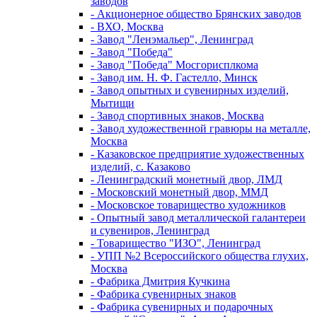
заводов
- Акционерное общество Брянских заводов
- ВХО, Москва
- Завод "Ленэмальер", Ленинград
- Завод "Победа"
- Завод "Победа" Мосгорисплкома
- Завод им. Н. Ф. Гастелло, Минск
- Завод опытных и сувенирных изделий,
Мытищи
- Завод спортивных знаков, Москва
- Завод художественной гравюры на металле,
Москва
- Казаковское предприятие художественных
изделий, с. Казаково
- Ленинградский монетный двор, ЛМД
- Московский монетный двор, ММД
- Московское товарищество художников
- Опытный завод металлической галантереи
и сувениров, Ленинград
- Товарищество "ИЗО", Ленинград
- УПП №2 Всероссийского общества глухих,
Москва
- Фабрика Дмитрия Кучкина
- Фабрика сувенирных знаков
- Фабрика сувенирных и подарочных