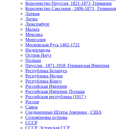
Королевство Пруссия, 1821-1873 ,Германия
Королевство Саксония , 1806-1873 , Германия
Латвия
Литва
Люксембург
Мальта
Мексика
Монголия
Московская Русь 1462-1721
Нидерланды
Остров Ниуэ
Польша
Пруссия , 1871-1918 ,Германская Империя
Республика Беларусь
Республика Индия
Республика Конго
Российская Империя
Российская Империя, Польша
Российская республика (1917 )
Россия
Самоа
Соединенные Штаты Америки , США
Соломоновы острова
СССР
СССР, Эстонская ССР