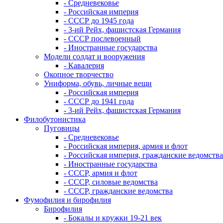
- Средневековье
- Российская империя
- СССР до 1945 года
- 3-ий Рейх, фашистская Германия
- СССР послевоенный
- Иностранные государства
Модели солдат и вооружения
- Кавалерия
Окопное творчество
Униформа, обувь, личные вещи
- Российская империя
- СССР до 1941 года
- 3-ий Рейх, фашистская Германия
Филобутонистика
Пуговицы
- Средневековье
- Российская империя, армия и флот
- Российская империя, гражданские ведомства
- Иностранные государства
- СССР, армия и флот
- СССР, силовые ведомства
- СССР, гражданские ведомства
Фумофилия и бирофилия
Бирофилия
- Бокалы и кружки 19-21 век