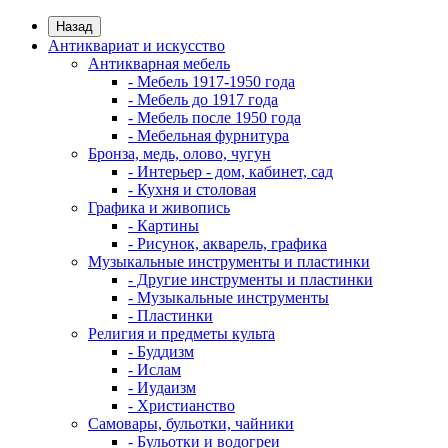
Назад
Антиквариат и искусство
Антикварная мебель
- Мебель 1917-1950 года
- Мебель до 1917 года
- Мебель после 1950 года
- Мебельная фурнитура
Бронза, медь, олово, чугун
- Интерьер - дом, кабинет, сад
- Кухня и столовая
Графика и живопись
- Картины
- Рисунок, акварель, графика
Музыкальные инструменты и пластинки
- Другие инструменты и пластинки
- Музыкальные инструменты
- Пластинки
Религия и предметы культа
- Буддизм
- Ислам
- Иудаизм
- Христианство
Самовары, бульотки, чайники
- Бульотки и водогреи