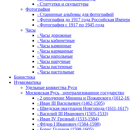
- Статуэтки и скульптуры
Фотография
- Старинные альбомы для фотографий
- Фотография до 1917 года Российская Импер
- Фотография с 1917 по 1945 года
Часы
- Часы дорожные
- Часы кабинетные
- Часы каминные
- Часы карманные
- Часы напольные
- Часы наручные
- Часы настенные
- Часы настольные
Бонистика
Нумизматика
Удельные княжества Руси
Московская Русь , централизованное государство
- 2 ополчение Минина и Пожарского (1612-16
- Иван III Васильевич (1462-1505)
- Шведская оккупация Новгорода (1611-1617)
- Василий III Иванович (1505-1533)
- Иван IV Грозный (1533-1584)
- Фёдор I Иванович (1584-1598)
- Борис Годунов (1598-1605)