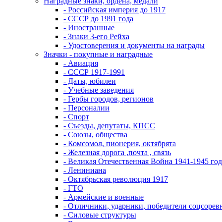
Наградные знаки, ордена, медали
- Российская империя до 1917
- СССР до 1991 года
- Иностранные
- Знаки 3-его Рейха
- Удостоверения и документы на награды
Значки - покупные и наградные
- Авиация
- СССР 1917-1991
- Даты, юбилеи
- Учебные заведения
- Гербы городов, регионов
- Персоналии
- Спорт
- Съезды, депутаты, КПСС
- Союзы, общества
- Комсомол, пионерия, октябрята
- Железная дорога ,почта , связь
- Великая Отечественная Война 1941-1945 год
- Лениниана
- Октябрьская революция 1917
- ГТО
- Армейские и военные
- Отличники, ударники, победители соцсоре
- Силовые структуры