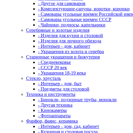
- Другое для самоваров
- Комплектующие-сапуны, воротки, коронки
- Самовары угольные времен Российской имп
- Самовары угольные времен СССР
- Чайники, подносы, капельники
Серебряные и золотые изделия
- Изделия для кухни и столовой
- Изделия для личного обихода
- Интерьер - дом, кабинет
- Украшения из золота и серебра
Старинные украшения и бижутерия
- Средневековье
- СССР 20 век
- Украшения 18-19 века
Стекло, хрусталь
- Интерьер - дом, быт
- Предметы для столовой
Техника и инструменты
- Бинокли, подзорные трубы, монокли
- Другая техника
- Кинокамеры
- Фотоаппараты
Фарфор, фаянс, керамика
- Интерьер - дом, сад, кабинет
- Кухонная и столовая посуда