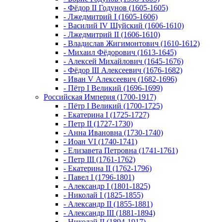
- Фёдор II Годунов (1605-1605)
- Лжедмитрий I (1605-1606)
- Василий IV Шуйский (1606-1610)
- Лжедмитрий II (1606-1610)
- Владислав Жигимонтович (1610-1612)
- Михаил Фёдорович (1613-1645)
- Алексей Михайлович (1645-1676)
- Фёдор III Алексеевич (1676-1682)
- Иван V Алексеевич (1682-1696)
- Пётр I Великий (1696-1699)
Российская Империя (1700-1917)
- Пётр I Великий (1700-1725)
- Екатерина I (1725-1727)
- Петр II (1727-1730)
- Анна Ивановна (1730-1740)
- Иоан VI (1740-1741)
- Елизавета Петровна (1741-1761)
- Петр III (1761-1762)
- Екатерина II (1762-1796)
- Павел I (1796-1801)
- Александр I (1801-1825)
- Николай I (1825-1855)
- Александр II (1855-1881)
- Александр III (1881-1894)
- Николай II (1894-1917)