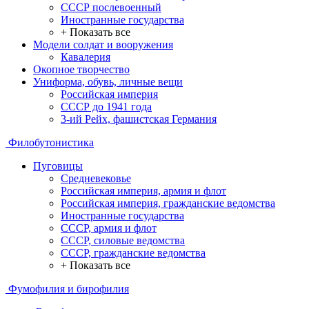
СССР послевоенный
Иностранные государства
+ Показать все
Модели солдат и вооружения
Кавалерия
Окопное творчество
Униформа, обувь, личные вещи
Российская империя
СССР до 1941 года
3-ий Рейх, фашистская Германия
Филобутонистика
Пуговицы
Средневековье
Российская империя, армия и флот
Российская империя, гражданские ведомства
Иностранные государства
СССР, армия и флот
СССР, силовые ведомства
СССР, гражданские ведомства
+ Показать все
Фумофилия и бирофилия