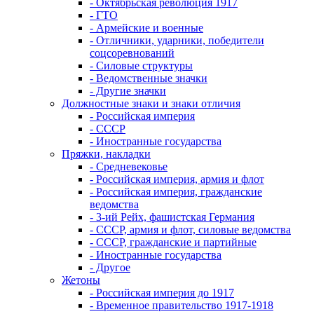
- Октябрьская революция 1917
- ГТО
- Армейские и военные
- Отличники, ударники, победители
соцсоревнований
- Силовые структуры
- Ведомственные значки
- Другие значки
Должностные знаки и знаки отличия
- Российская империя
- СССР
- Иностранные государства
Пряжки, накладки
- Средневековье
- Российская империя, армия и флот
- Российская империя, гражданские
ведомства
- 3-ий Рейх, фашистская Германия
- СССР, армия и флот, силовые ведомства
- СССР, гражданские и партийные
- Иностранные государства
- Другое
Жетоны
- Российская империя до 1917
- Временное правительство 1917-1918