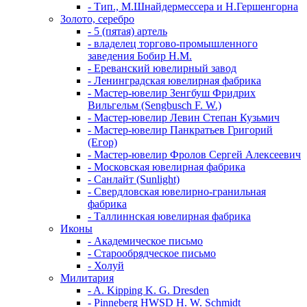
- Тип., М.Шнайдермессера и Н.Гершенгорна
Золото, серебро
- 5 (пятая) артель
- владелец торгово-промышленного
заведения Бобир Н.М.
- Ереванский ювелирный завод
- Ленинградская ювелирная фабрика
- Мастер-ювелир Зенгбуш Фридрих
Вильгельм (Sengbusch F. W.)
- Мастер-ювелир Левин Степан Кузьмич
- Мастер-ювелир Панкратьев Григорий
(Егор)
- Мастер-ювелир Фролов Сергей Алексеевич
- Московская ювелирная фабрика
- Санлайт (Sunlight)
- Свердловская ювелирно-гранильная
фабрика
- Таллиннская ювелирная фабрика
Иконы
- Академическое письмо
- Старообрядческое письмо
- Холуй
Милитария
- A. Kipping K. G. Dresden
- Pinneberg HWSD H. W. Schmidt