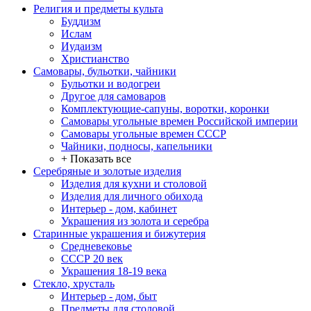
Религия и предметы культа
Буддизм
Ислам
Иудаизм
Христианство
Самовары, бульотки, чайники
Бульотки и водогреи
Другое для самоваров
Комплектующие-сапуны, воротки, коронки
Самовары угольные времен Российской империи
Самовары угольные времен СССР
Чайники, подносы, капельники
+ Показать все
Серебряные и золотые изделия
Изделия для кухни и столовой
Изделия для личного обихода
Интерьер - дом, кабинет
Украшения из золота и серебра
Старинные украшения и бижутерия
Средневековье
СССР 20 век
Украшения 18-19 века
Стекло, хрусталь
Интерьер - дом, быт
Предметы для столовой