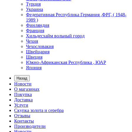
Турция
Украина
Федеративная Республика Германия ,ФРГ, ( 1948-
1989 )
Финляндия
Франция
Хильдесхайм вольный город
Чехия
Чехословакия
Швейцария
Швеция
Южно-Африканская Республика , ЮАР
Япония
Назад
Новости
О магазинах
Покупка
Доставка
Услуги
Скупка золота и серебра
Отзывы
Контакты
Производители
Новости