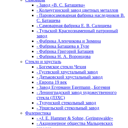
- Завод «В. С. Баташева»
- Кольчугинский завод цветных металлов
- Паровосамоварная фабрика наследников В.
С. Баташева
- Самоварная фабрика Е. В. Салищева
- Тульский Краснознаменный патронный
завод
- Фабрика Аленчикова и Зимина
- Фабрика Баташева в Туле
- Фабрика Григорий Баташев
- Фабрика Н. А. Воронцова
Стекло и хрусталь
- Богемское стекло Чехия
- Гусевский хрустальный завод
- Дятьковский хрустальный завод
- Европа 19 век
- Завод Егерманн Egermann , Богемия
- Ленинградский завод художественного
стекла (ЛЗХС)
- Тулунский стекольный завод
- Уршельский стекольный завод
Фалеристика
- «J. E. Hammer & Sohne, Geringswalde»
- Акционерное общества Мальцевских