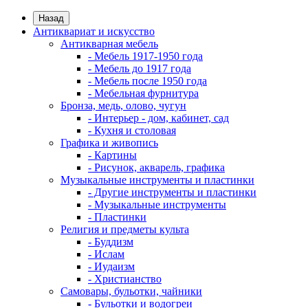
Назад
Антиквариат и искусство
Антикварная мебель
- Мебель 1917-1950 года
- Мебель до 1917 года
- Мебель после 1950 года
- Мебельная фурнитура
Бронза, медь, олово, чугун
- Интерьер - дом, кабинет, сад
- Кухня и столовая
Графика и живопись
- Картины
- Рисунок, акварель, графика
Музыкальные инструменты и пластинки
- Другие инструменты и пластинки
- Музыкальные инструменты
- Пластинки
Религия и предметы культа
- Буддизм
- Ислам
- Иудаизм
- Христианство
Самовары, бульотки, чайники
- Бульотки и водогреи