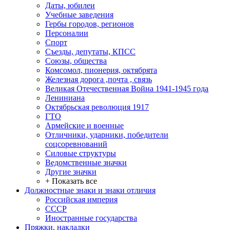
Даты, юбилеи
Учебные заведения
Гербы городов, регионов
Персоналии
Спорт
Съезды, депутаты, КПСС
Союзы, общества
Комсомол, пионерия, октябрята
Железная дорога ,почта , связь
Великая Отечественная Война 1941-1945 года
Лениниана
Октябрьская революция 1917
ГТО
Армейские и военные
Отличники, ударники, победители
соцсоревнований
Силовые структуры
Ведомственные значки
Другие значки
+ Показать все
Должностные знаки и знаки отличия
Российская империя
СССР
Иностранные государства
Пряжки, накладки