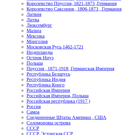
Королевство Пруссия, 1821-1873 ,Германия
Королевство Саксония , 1806-1873 , Германия
Латвия
Литва
Люксембург
Мальта
Мексика
Монголия
Московская Русь 1462-1721
Нидерланды
Остров Ниуэ
Польша
Пруссия , 1871-1918 ,Германская Империя
Республика Беларусь
Республика Индия
Республика Конго
Российская Империя
Российская Империя, Польша
Российская республика (1917 )
Россия
Самоа
Соединенные Штаты Америки , США
Соломоновы острова
СССР
СССР, Эстонская ССР