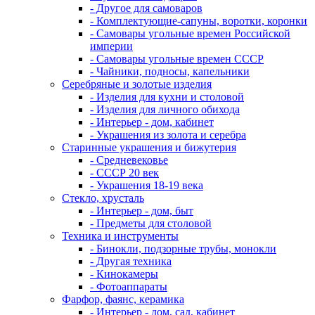
- Другое для самоваров
- Комплектующие-сапуны, воротки, коронки
- Самовары угольные времен Российской
империи
- Самовары угольные времен СССР
- Чайники, подносы, капельники
Серебряные и золотые изделия
- Изделия для кухни и столовой
- Изделия для личного обихода
- Интерьер - дом, кабинет
- Украшения из золота и серебра
Старинные украшения и бижутерия
- Средневековье
- СССР 20 век
- Украшения 18-19 века
Стекло, хрусталь
- Интерьер - дом, быт
- Предметы для столовой
Техника и инструменты
- Бинокли, подзорные трубы, монокли
- Другая техника
- Кинокамеры
- Фотоаппараты
Фарфор, фаянс, керамика
- Интерьер - дом, сад, кабинет