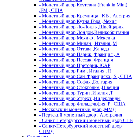
- Монетный двор Коутсвил (Franklin Mint)
,FM , США
- Монетный двор Кремница , KB , Австрия
- Монетный двор Кутна-Гора , Чехия
- Монетный двор Ле-Локль ,Швейцария
- Монетный двор Лондон,Великобритания
- Монетный двор Мехико , Мексика
- Монетный двор Милан , Италия ,M
- Монетный двор Оттава ,Канада
- Монетный двор Париж ,Франция , A
- Монетный двор Пессак, Франция
- Монетный двор Претория, ЮАР
- Монетный двор Рим , Италия , R
- Монетный двор Сан-Франциско , S , США
- Монетный двор София ,Болгария
- Монетный двор Стокгольм ,Швеция
- Монетный двор Турин ,Италия ,T
- Монетный двор Утрехт ,Нидерланды
- Монетный двор Филадельфия ,P , США
- Московский монетный двор ,ММД
- Пертский монетный двор , Австралия
- Санкт-Петербургский монетный двор СПБ
- Санкт-Петербургский монетный двор
СПМД
Самовары