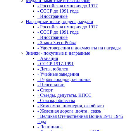
Медали памятные и настольные
- Российская империя до 1917
- СССР до 1991 года
- Иностранные
Наградные знаки, ордена, медали
- Российская империя до 1917
- СССР до 1991 года
- Иностранные
- Знаки 3-его Рейха
- Удостоверения и документы на награды
Значки - покупные и наградные
- Авиация
- СССР 1917-1991
- Даты, юбилеи
- Учебные заведения
- Гербы городов, регионов
- Персоналии
- Спорт
- Съезды, депутаты, КПСС
- Союзы, общества
- Комсомол, пионерия, октябрята
- Железная дорога ,почта , связь
- Великая Отечественная Война 1941-1945
года
- Лениниана