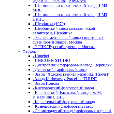
изделий "Сувенир", Алма-Ата
- Штамповочно-механический завод ШМЗ
МПС
- Штамповочно-механический завод ШМЗ
НКПС
- Щербинка (1979)
- Щербинский завод металлической
галантереи, Щербинка
- Эксперементальный завод спортивных
сувениров и знаков, Москва
- ЭТПК "Русский сувенир" Москва
Фарфор
- Hunghei
- UNICORN STUDIO
- Дмитровский фарфоровый завод, Вербилки
- Дулевский фарфоровый завод
- Завод "Художественная керамика (Гжель)"
- Завод Karlovarsky Porcelan "THUN"
- Завод Попова
- Кисловодский фарфоровый завод
- Конаковский Фаянсовый завод им. М.
И.Калинина, ЗИК
- Коростеньский фарфоровый завод
- Кузнецовский фарфоровый завод
- Ленинградский завод фарфоровых изделий,