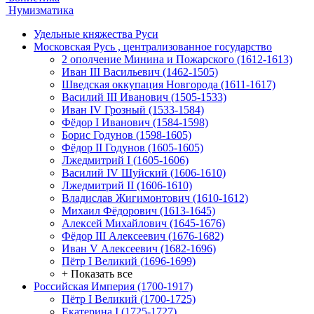
Нумизматика
Удельные княжества Руси
Московская Русь , централизованное государство
2 ополчение Минина и Пожарского (1612-1613)
Иван III Васильевич (1462-1505)
Шведская оккупация Новгорода (1611-1617)
Василий III Иванович (1505-1533)
Иван IV Грозный (1533-1584)
Фёдор I Иванович (1584-1598)
Борис Годунов (1598-1605)
Фёдор II Годунов (1605-1605)
Лжедмитрий I (1605-1606)
Василий IV Шуйский (1606-1610)
Лжедмитрий II (1606-1610)
Владислав Жигимонтович (1610-1612)
Михаил Фёдорович (1613-1645)
Алексей Михайлович (1645-1676)
Фёдор III Алексеевич (1676-1682)
Иван V Алексеевич (1682-1696)
Пётр I Великий (1696-1699)
+ Показать все
Российская Империя (1700-1917)
Пётр I Великий (1700-1725)
Екатерина I (1725-1727)