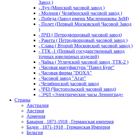
Завод )
- Луч (Минский часовой завод )
- Молния ( Челябинский часовой завод )
- Победа (Завод имени Масленникова ЗиМ)
- Полет (Первый Московский Часовой Завод
)
- ПЧЗ ( Петродворцовый часовой завод)
- Ракета ( Петродворцовый часовой завод )
- Слава ( Второй Московский часовой завод )
- ТТК -1 (Первый государственный завод
точных ювелирных изделий)
- Чайка ( Угличский часовой завод ,ТТК-2 )
- Часовая мануфактура "Павел Буре"
- Часовая фирма "DOXA"
- Часовой завод "Агат"
- Челябинский часовой завод
- ЧЧЗ (Чистопольский часовой завод)
- ЭЧЛ «Электрические часы Ленинград»
Страны
Австралия
Австрия
Армения
Бавария , 1871-1918 , Германская империя
Баден , 1871-1918 , Германская Империя
Бельгия