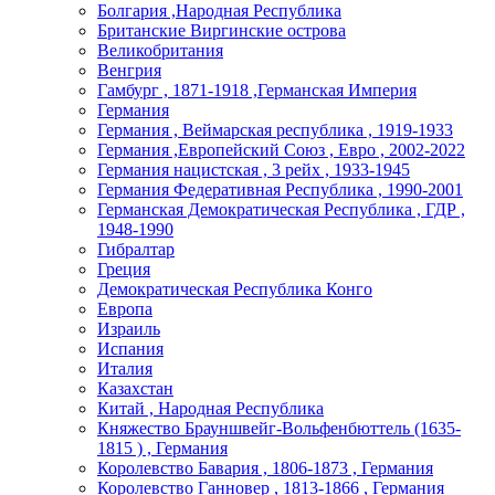
Болгария ,Народная Республика
Британские Виргинские острова
Великобритания
Венгрия
Гамбург , 1871-1918 ,Германская Империя
Германия
Германия , Веймарская республика , 1919-1933
Германия ,Европейский Союз , Евро , 2002-2022
Германия нацистская , 3 рейх , 1933-1945
Германия Федеративная Республика , 1990-2001
Германская Демократическая Республика , ГДР ,
1948-1990
Гибралтар
Греция
Демократическая Республика Конго
Европа
Израиль
Испания
Италия
Казахстан
Китай , Народная Республика
Княжество Брауншвейг-Вольфенбюттель (1635-
1815 ) , Германия
Королевство Бавария , 1806-1873 , Германия
Королевство Ганновер , 1813-1866 , Германия