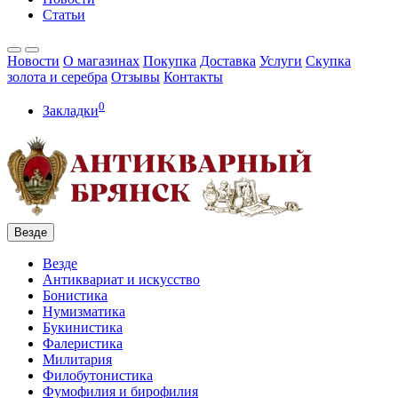
Статьи
Новости
О магазинах
Покупка
Доставка
Услуги
Скупка
золота и серебра
Отзывы
Контакты
0
Закладки
Везде
Везде
Антиквариат и искусство
Бонистика
Нумизматика
Букинистика
Фалеристика
Милитария
Филобутонистика
Фумофилия и бирофилия