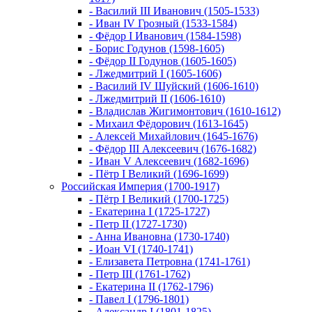
- Василий III Иванович (1505-1533)
- Иван IV Грозный (1533-1584)
- Фёдор I Иванович (1584-1598)
- Борис Годунов (1598-1605)
- Фёдор II Годунов (1605-1605)
- Лжедмитрий I (1605-1606)
- Василий IV Шуйский (1606-1610)
- Лжедмитрий II (1606-1610)
- Владислав Жигимонтович (1610-1612)
- Михаил Фёдорович (1613-1645)
- Алексей Михайлович (1645-1676)
- Фёдор III Алексеевич (1676-1682)
- Иван V Алексеевич (1682-1696)
- Пётр I Великий (1696-1699)
Российская Империя (1700-1917)
- Пётр I Великий (1700-1725)
- Екатерина I (1725-1727)
- Петр II (1727-1730)
- Анна Ивановна (1730-1740)
- Иоан VI (1740-1741)
- Елизавета Петровна (1741-1761)
- Петр III (1761-1762)
- Екатерина II (1762-1796)
- Павел I (1796-1801)
- Александр I (1801-1825)