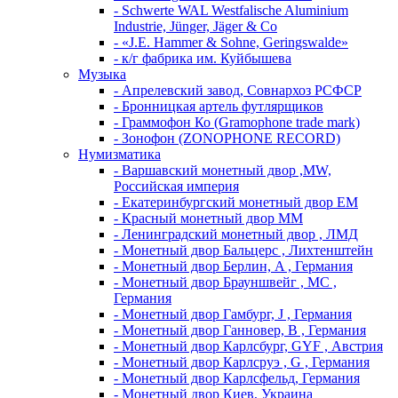
- Schwerte WAL Westfalische Aluminium
Industrie, Jünger, Jäger & Co
- «J.E. Hammer & Sohne, Geringswalde»
- к/г фабрика им. Куйбышева
Музыка
- Апрелевский завод, Совнархоз РСФСР
- Бронницкая артель футлярщиков
- Граммофон Ко (Gramophone trade mark)
- Зонофон (ZONOPHONE RECORD)
Нумизматика
- Варшавский монетный двор ,MW,
Российская империя
- Екатеринбургский монетный двор ЕМ
- Красный монетный двор ММ
- Ленинградский монетный двор , ЛМД
- Монетный двор Бальцерс , Лихтенштейн
- Монетный двор Берлин, A , Германия
- Монетный двор Брауншвейг , MC ,
Германия
- Монетный двор Гамбург, J , Германия
- Монетный двор Ганновер, B , Германия
- Монетный двор Карлсбург, GYF , Австрия
- Монетный двор Карлсруэ , G , Германия
- Монетный двор Карлсфельд, Германия
- Монетный двор Киев, Украина