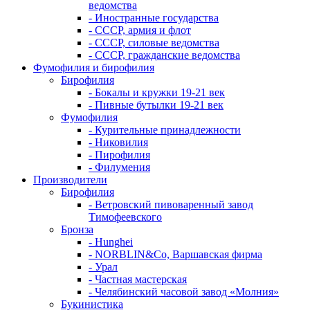
ведомства
- Иностранные государства
- СССР, армия и флот
- СССР, силовые ведомства
- СССР, гражданские ведомства
Фумофилия и бирофилия
Бирофилия
- Бокалы и кружки 19-21 век
- Пивные бутылки 19-21 век
Фумофилия
- Курительные принадлежности
- Никовилия
- Пирофилия
- Филумения
Производители
Бирофилия
- Ветровский пивоваренный завод
Тимофеевского
Бронза
- Hunghei
- NORBLIN&Co, Варшавская фирма
- Урал
- Частная мастерская
- Челябинский часовой завод «Молния»
Букинистика