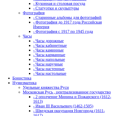
- Кухонная и столовая посуда
- Статуэтки и скульптуры
Фотография
- Старинные альбомы для фотографий
- Фотография до 1917 года Российская
Империя
- Фотография с 1917 по 1945 года
Часы
- Часы дорожные
- Часы кабинетные
- Часы каминные
- Часы карманные
- Часы напольные
- Часы наручные
- Часы настенные
- Часы настольные
Бонистика
Нумизматика
Удельные княжества Руси
Московская Русь , централизованное государство
- 2 ополчение Минина и Пожарского (1612-
1613)
- Иван III Васильевич (1462-1505)
- Шведская оккупация Новгорода (1611-
1617)