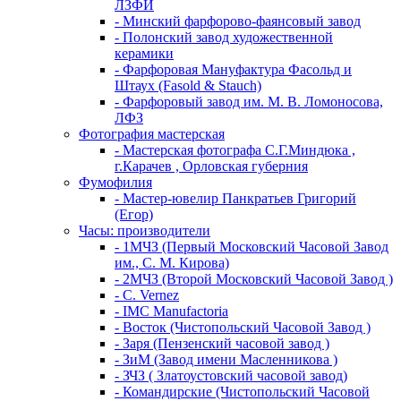
ЛЗФИ
- Минский фарфорово-фаянсовый завод
- Полонский завод художественной
керамики
- Фарфоровая Мануфактура Фасольд и
Штаух (Fasold & Stauch)
- Фарфоровый завод им. М. В. Ломоносова,
ЛФЗ
Фотография мастерская
- Мастерская фотографа С.Г.Миндюка ,
г.Карачев , Орловская губерния
Фумофилия
- Мастер-ювелир Панкратьев Григорий
(Егор)
Часы: производители
- 1МЧЗ (Первый Московский Часовой Завод
им., С. М. Кирова)
- 2МЧЗ (Второй Московский Часовой Завод )
- C. Vernez
- IMC Manufactoria
- Восток (Чистопольский Часовой Завод )
- Заря (Пензенский часовой завод )
- ЗиМ (Завод имени Масленникова )
- ЗЧЗ ( Златоустовский часовой завод)
- Командирские (Чистопольский Часовой