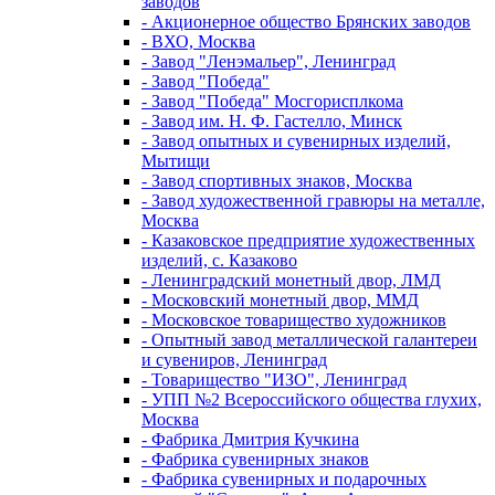
заводов
- Акционерное общество Брянских заводов
- ВХО, Москва
- Завод "Ленэмальер", Ленинград
- Завод "Победа"
- Завод "Победа" Мосгорисплкома
- Завод им. Н. Ф. Гастелло, Минск
- Завод опытных и сувенирных изделий,
Мытищи
- Завод спортивных знаков, Москва
- Завод художественной гравюры на металле,
Москва
- Казаковское предприятие художественных
изделий, с. Казаково
- Ленинградский монетный двор, ЛМД
- Московский монетный двор, ММД
- Московское товарищество художников
- Опытный завод металлической галантереи
и сувениров, Ленинград
- Товарищество "ИЗО", Ленинград
- УПП №2 Всероссийского общества глухих,
Москва
- Фабрика Дмитрия Кучкина
- Фабрика сувенирных знаков
- Фабрика сувенирных и подарочных