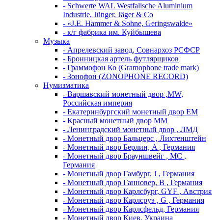
- Schwerte WAL Westfalische Aluminium
Industrie, Jünger, Jäger & Co
- «J.E. Hammer & Sohne, Geringswalde»
- к/г фабрика им. Куйбышева
Музыка
- Апрелевский завод, Совнархоз РСФСР
- Бронницкая артель футлярщиков
- Граммофон Ко (Gramophone trade mark)
- Зонофон (ZONOPHONE RECORD)
Нумизматика
- Варшавский монетный двор ,MW,
Российская империя
- Екатеринбургский монетный двор ЕМ
- Красный монетный двор ММ
- Ленинградский монетный двор , ЛМД
- Монетный двор Бальцерс , Лихтенштейн
- Монетный двор Берлин, A , Германия
- Монетный двор Брауншвейг , MC ,
Германия
- Монетный двор Гамбург, J , Германия
- Монетный двор Ганновер, B , Германия
- Монетный двор Карлсбург, GYF , Австрия
- Монетный двор Карлсруэ , G , Германия
- Монетный двор Карлсфельд, Германия
- Монетный двор Киев, Украина