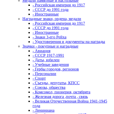
Медали памятные и настольные
- Российская империя до 1917
- СССР до 1991 года
- Иностранные
Наградные знаки, ордена, медали
- Российская империя до 1917
- СССР до 1991 года
- Иностранные
- Знаки 3-его Рейха
- Удостоверения и документы на награды
Значки - покупные и наградные
- Авиация
- СССР 1917-1991
- Даты, юбилеи
- Учебные заведения
- Гербы городов, регионов
- Персоналии
- Спорт
- Съезды, депутаты, КПСС
- Союзы, общества
- Комсомол, пионерия, октябрята
- Железная дорога ,почта , связь
- Великая Отечественная Война 1941-1945
года
- Лениниана