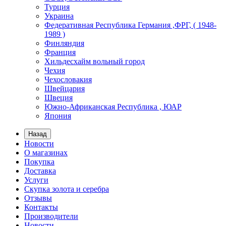
Турция
Украина
Федеративная Республика Германия ,ФРГ, ( 1948-
1989 )
Финляндия
Франция
Хильдесхайм вольный город
Чехия
Чехословакия
Швейцария
Швеция
Южно-Африканская Республика , ЮАР
Япония
Назад
Новости
О магазинах
Покупка
Доставка
Услуги
Скупка золота и серебра
Отзывы
Контакты
Производители
Новости