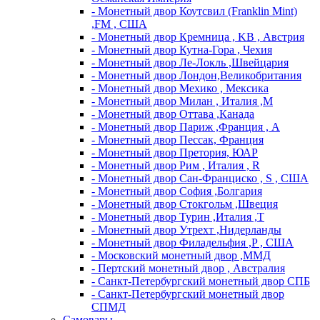
- Монетный двор Коутсвил (Franklin Mint)
,FM , США
- Монетный двор Кремница , KB , Австрия
- Монетный двор Кутна-Гора , Чехия
- Монетный двор Ле-Локль ,Швейцария
- Монетный двор Лондон,Великобритания
- Монетный двор Мехико , Мексика
- Монетный двор Милан , Италия ,M
- Монетный двор Оттава ,Канада
- Монетный двор Париж ,Франция , A
- Монетный двор Пессак, Франция
- Монетный двор Претория, ЮАР
- Монетный двор Рим , Италия , R
- Монетный двор Сан-Франциско , S , США
- Монетный двор София ,Болгария
- Монетный двор Стокгольм ,Швеция
- Монетный двор Турин ,Италия ,T
- Монетный двор Утрехт ,Нидерланды
- Монетный двор Филадельфия ,P , США
- Московский монетный двор ,ММД
- Пертский монетный двор , Австралия
- Санкт-Петербургский монетный двор СПБ
- Санкт-Петербургский монетный двор
СПМД
Самовары