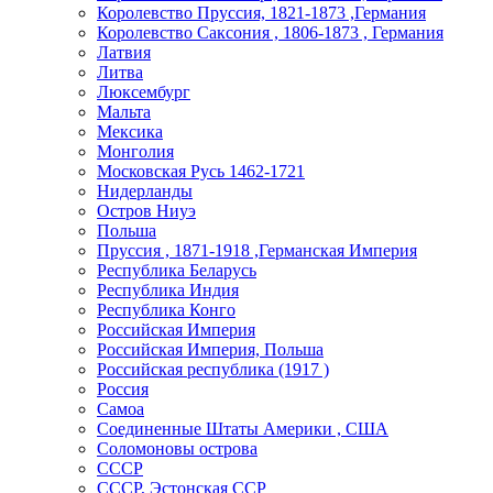
Королевство Пруссия, 1821-1873 ,Германия
Королевство Саксония , 1806-1873 , Германия
Латвия
Литва
Люксембург
Мальта
Мексика
Монголия
Московская Русь 1462-1721
Нидерланды
Остров Ниуэ
Польша
Пруссия , 1871-1918 ,Германская Империя
Республика Беларусь
Республика Индия
Республика Конго
Российская Империя
Российская Империя, Польша
Российская республика (1917 )
Россия
Самоа
Соединенные Штаты Америки , США
Соломоновы острова
СССР
СССР, Эстонская ССР