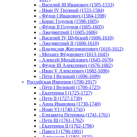
- Василий III Иванович (1505-1533)
- Иван IV Грозный (1533-1584)
- Фёдор I Иванович (1584-1598)
- Борис Годунов (1598-1605)
- Фёдор II Годунов (1605-1605)
- Лжедмитрий I (1605-1606)
- Василий IV Шуйский (1606-1610)
- Лжедмитрий II (1606-1610)
- Владислав Жигимонтович (1610-1612)
- Михаил Фёдорович (1613-1645)
- Алексей Михайлович (1645-1676)
- Фёдор III Алексеевич (1676-1682)
- Иван V Алексеевич (1682-1696)
- Пётр I Великий (1696-1699)
Российская Империя (1700-1917)
- Пётр I Великий (1700-1725)
- Екатерина I (1725-1727)
- Петр II (1727-1730)
- Анна Ивановна (1730-1740)
- Иоан VI (1740-1741)
- Елизавета Петровна (1741-1761)
- Петр III (1761-1762)
- Екатерина II (1762-1796)
- Павел I (1796-1801)
- Александр I (1801-1825)