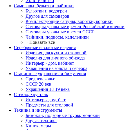
Христианство
Самовары, бульотки, чайники
Бульотки и водогреи
Другое для самоваров
Комплектующие-сапуны, воротки, коронки
Самовары угольные времен Российской империи
Самовары угольные времен СССР
Чайники, подносы, капельники
+ Показать все
Серебряные и золотые изделия
Изделия для кухни и столовой
Изделия для личного обихода
Интерьер - дом, кабинет
Украшения из золота и серебра
Старинные украшения и бижутерия
Средневековье
СССР 20 век
Украшения 18-19 века
Стекло, хрусталь
Интерьер - дом, быт
Предметы для столовой
Техника и инструменты
Бинокли, подзорные трубы, монокли
Другая техника
Кинокамеры