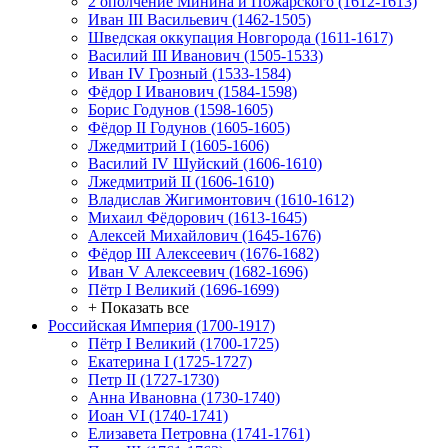
2 ополчение Минина и Пожарского (1612-1613)
Иван III Васильевич (1462-1505)
Шведская оккупация Новгорода (1611-1617)
Василий III Иванович (1505-1533)
Иван IV Грозный (1533-1584)
Фёдор I Иванович (1584-1598)
Борис Годунов (1598-1605)
Фёдор II Годунов (1605-1605)
Лжедмитрий I (1605-1606)
Василий IV Шуйский (1606-1610)
Лжедмитрий II (1606-1610)
Владислав Жигимонтович (1610-1612)
Михаил Фёдорович (1613-1645)
Алексей Михайлович (1645-1676)
Фёдор III Алексеевич (1676-1682)
Иван V Алексеевич (1682-1696)
Пётр I Великий (1696-1699)
+ Показать все
Российская Империя (1700-1917)
Пётр I Великий (1700-1725)
Екатерина I (1725-1727)
Петр II (1727-1730)
Анна Ивановна (1730-1740)
Иоан VI (1740-1741)
Елизавета Петровна (1741-1761)