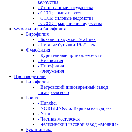
ведомства
- Иностранные государства
- СССР, армия и флот
- СССР, силовые ведомства
- СССР, гражданские ведомства
Фумофилия и бирофилия
Бирофилия
- Бокалы и кружки 19-21 век
- Пивные бутылки 19-21 век
Фумофилия
- Курительные принадлежности
- Никовилия
- Пирофилия
- Филумения
Производители
Бирофилия
- Ветровский пивоваренный завод
Тимофеевского
Бронза
- Hunghei
- NORBLIN&Co, Варшавская фирма
- Урал
- Частная мастерская
- Челябинский часовой завод «Молния»
Букинистика