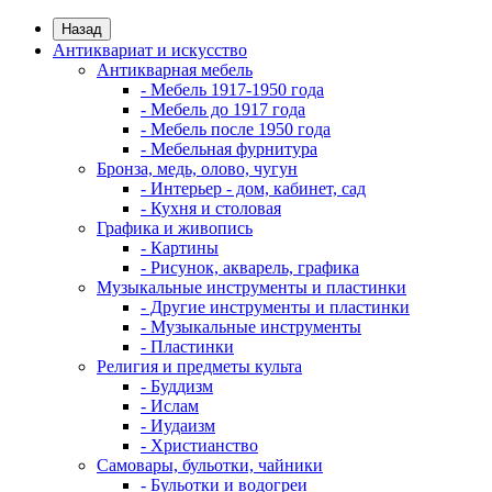
Назад
Антиквариат и искусство
Антикварная мебель
- Мебель 1917-1950 года
- Мебель до 1917 года
- Мебель после 1950 года
- Мебельная фурнитура
Бронза, медь, олово, чугун
- Интерьер - дом, кабинет, сад
- Кухня и столовая
Графика и живопись
- Картины
- Рисунок, акварель, графика
Музыкальные инструменты и пластинки
- Другие инструменты и пластинки
- Музыкальные инструменты
- Пластинки
Религия и предметы культа
- Буддизм
- Ислам
- Иудаизм
- Христианство
Самовары, бульотки, чайники
- Бульотки и водогреи