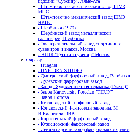
изделий "Сувенир", Алма-Ата
- Штамповочно-механический завод ШМЗ
МПС
- Штамповочно-механический завод ШМЗ
НКПС
- Щербинка (1979)
- Щербинский завод металлической
галантереи, Щербинка
- Эксперементальный завод спортивных
сувениров и знаков, Москва
- ЭТПК "Русский сувенир" Москва
Фарфор
- Hunghei
- UNICORN STUDIO
- Дмитровский фарфоровый завод, Вербилки
- Дулевский фарфоровый завод
- Завод "Художественная керамика (Гжель)"
- Завод Karlovarsky Porcelan "THUN"
- Завод Попова
- Кисловодский фарфоровый завод
- Конаковский Фаянсовый завод им. М.
И.Калинина, ЗИК
- Коростеньский фарфоровый завод
- Кузнецовский фарфоровый завод
- Ленинградский завод фарфоровых изделий,