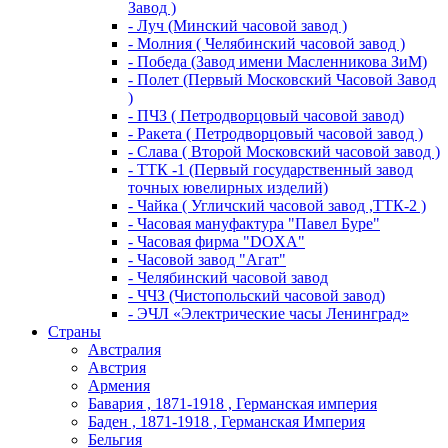
Завод )
- Луч (Минский часовой завод )
- Молния ( Челябинский часовой завод )
- Победа (Завод имени Масленникова ЗиМ)
- Полет (Первый Московский Часовой Завод
)
- ПЧЗ ( Петродворцовый часовой завод)
- Ракета ( Петродворцовый часовой завод )
- Слава ( Второй Московский часовой завод )
- ТТК -1 (Первый государственный завод
точных ювелирных изделий)
- Чайка ( Угличский часовой завод ,ТТК-2 )
- Часовая мануфактура "Павел Буре"
- Часовая фирма "DOXA"
- Часовой завод "Агат"
- Челябинский часовой завод
- ЧЧЗ (Чистопольский часовой завод)
- ЭЧЛ «Электрические часы Ленинград»
Страны
Австралия
Австрия
Армения
Бавария , 1871-1918 , Германская империя
Баден , 1871-1918 , Германская Империя
Бельгия