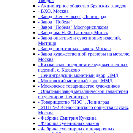
заводов
- Акционерное общество Брянских заводов
- ВХО, Москва
- Завод "Ленэмальер", Ленинград
- Завод "Победа"
- Завод "Победа" Мосгорисплкома
- Завод им. Н. Ф. Гастелло, Минск
- Завод опытных и сувенирных изделий,
Мытищи
- Завод спортивных знаков, Москва
- Завод художественной гравюры на металле,
Москва
- Казаковское предприятие художественных
изделий, с. Казаково
- Ленинградский монетный двор, ЛМД
- Московский монетный двор, ММД
- Московское товарищество художников
- Опытный завод металлической галантереи
и сувениров, Ленинград
- Товарищество "ИЗО", Ленинград
- УПП №2 Всероссийского общества глухих,
Москва
- Фабрика Дмитрия Кучкина
- Фабрика сувенирных знаков
- Фабрика сувенирных и подарочных