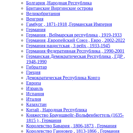
Болгария ,Народная Республика
Британские Виргинские острова
Великобритания
Венгрия
Гамбург , 1871-1918 ,Германская Империя
Германия
Германия , Веймарская республика , 1919-1933
Германия ,Европейский Союз , Евро , 2002-2022
Германия нацистская , 3 рейх , 1933-1945
Германия Федеративная Республика , 1990-2001
Германская Демократическая Республика , ГДР ,
1948-1990
Гибралтар
Греция
Демократическая Республика Конго
Европа
Израиль
Испания
Италия
Казахстан
Китай , Народная Республика
Княжество Брауншвейг-Вольфенбюттель (1635-
1815 ) , Германия
Королевство Бавария , 1806-1873 , Германия
Королевство Ганновер , 1813-1866 , Германия