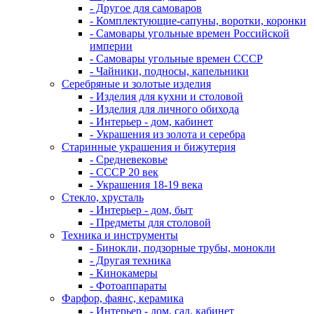
- Другое для самоваров
- Комплектующие-сапуны, воротки, коронки
- Самовары угольные времен Российской
империи
- Самовары угольные времен СССР
- Чайники, подносы, капельники
Серебряные и золотые изделия
- Изделия для кухни и столовой
- Изделия для личного обихода
- Интерьер - дом, кабинет
- Украшения из золота и серебра
Старинные украшения и бижутерия
- Средневековье
- СССР 20 век
- Украшения 18-19 века
Стекло, хрусталь
- Интерьер - дом, быт
- Предметы для столовой
Техника и инструменты
- Бинокли, подзорные трубы, монокли
- Другая техника
- Кинокамеры
- Фотоаппараты
Фарфор, фаянс, керамика
- Интерьер - дом, сад, кабинет