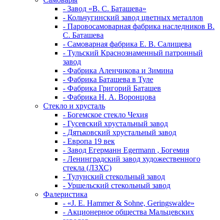
- Завод «В. С. Баташева»
- Кольчугинский завод цветных металлов
- Паровосамоварная фабрика наследников В.
С. Баташева
- Самоварная фабрика Е. В. Салищева
- Тульский Краснознаменный патронный
завод
- Фабрика Аленчикова и Зимина
- Фабрика Баташева в Туле
- Фабрика Григорий Баташев
- Фабрика Н. А. Воронцова
Стекло и хрусталь
- Богемское стекло Чехия
- Гусевский хрустальный завод
- Дятьковский хрустальный завод
- Европа 19 век
- Завод Егерманн Egermann , Богемия
- Ленинградский завод художественного
стекла (ЛЗХС)
- Тулунский стекольный завод
- Уршельский стекольный завод
Фалеристика
- «J. E. Hammer & Sohne, Geringswalde»
- Акционерное общества Мальцевских