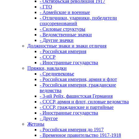
- Октябрьская революция 1917
- ГТО
- Армейские и военные
- Отличники, ударники, победители
соцсоревнований
- Силовые структуры
- Ведомственные значки
- Другие значки
Должностные знаки и знаки отличия
- Российская империя
- СССР
- Иностранные государства
Пряжки, накладки
- Средневековье
- Российская империя, армия и флот
- Российская империя, гражданские
ведомства
- 3-ий Рейх, фашистская Германия
- СССР, армия и флот, силовые ведомства
- СССР, гражданские и партийные
- Иностранные государства
- Другое
Жетоны
- Российская империя до 1917
- Временное правительство 1917-1918