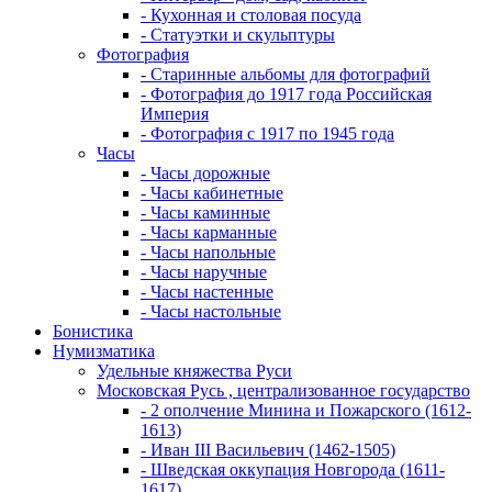
- Кухонная и столовая посуда
- Статуэтки и скульптуры
Фотография
- Старинные альбомы для фотографий
- Фотография до 1917 года Российская
Империя
- Фотография с 1917 по 1945 года
Часы
- Часы дорожные
- Часы кабинетные
- Часы каминные
- Часы карманные
- Часы напольные
- Часы наручные
- Часы настенные
- Часы настольные
Бонистика
Нумизматика
Удельные княжества Руси
Московская Русь , централизованное государство
- 2 ополчение Минина и Пожарского (1612-
1613)
- Иван III Васильевич (1462-1505)
- Шведская оккупация Новгорода (1611-
1617)