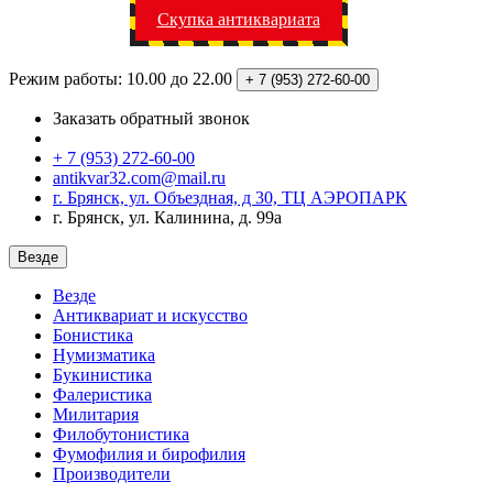
Скупка антиквариата
Режим работы: 10.00 до 22.00
+ 7 (953)
272-60-00
Заказать обратный звонок
+ 7 (953) 272-60-00
antikvar32.com@mail.ru
г. Брянск, ул. Объездная, д 30, ТЦ АЭРОПАРК
г. Брянск, ул. Калинина, д. 99а
Везде
Везде
Антиквариат и искусство
Бонистика
Нумизматика
Букинистика
Фалеристика
Милитария
Филобутонистика
Фумофилия и бирофилия
Производители