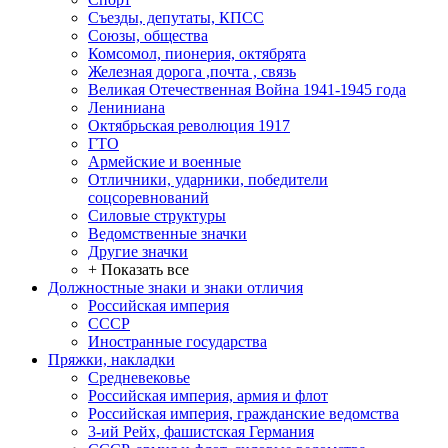
Съезды, депутаты, КПСС
Союзы, общества
Комсомол, пионерия, октябрята
Железная дорога ,почта , связь
Великая Отечественная Война 1941-1945 года
Лениниана
Октябрьская революция 1917
ГТО
Армейские и военные
Отличники, ударники, победители
соцсоревнований
Силовые структуры
Ведомственные значки
Другие значки
+ Показать все
Должностные знаки и знаки отличия
Российская империя
СССР
Иностранные государства
Пряжки, накладки
Средневековье
Российская империя, армия и флот
Российская империя, гражданские ведомства
3-ий Рейх, фашистская Германия