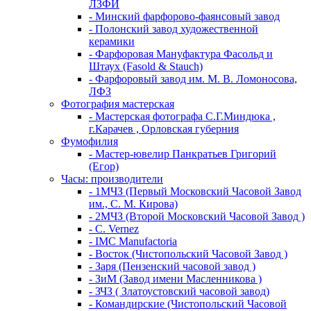
ЛЗФИ
- Минский фарфорово-фаянсовый завод
- Полонский завод художественной
керамики
- Фарфоровая Мануфактура Фасольд и
Штаух (Fasold & Stauch)
- Фарфоровый завод им. М. В. Ломоносова,
ЛФЗ
Фотография мастерская
- Мастерская фотографа С.Г.Миндюка ,
г.Карачев , Орловская губерния
Фумофилия
- Мастер-ювелир Панкратьев Григорий
(Егор)
Часы: производители
- 1МЧЗ (Первый Московский Часовой Завод
им., С. М. Кирова)
- 2МЧЗ (Второй Московский Часовой Завод )
- C. Vernez
- IMC Manufactoria
- Восток (Чистопольский Часовой Завод )
- Заря (Пензенский часовой завод )
- ЗиМ (Завод имени Масленникова )
- ЗЧЗ ( Златоустовский часовой завод)
- Командирские (Чистопольский Часовой