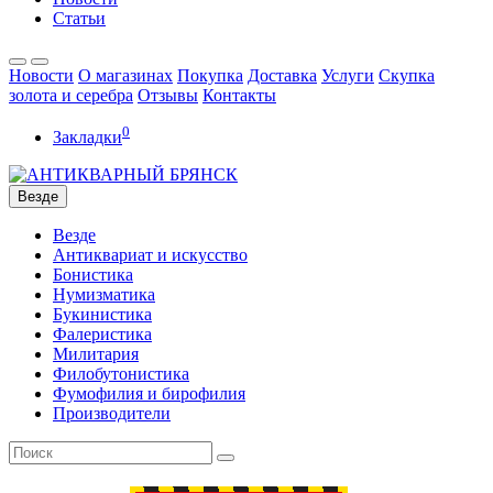
Статьи
Новости
О магазинах
Покупка
Доставка
Услуги
Скупка
золота и серебра
Отзывы
Контакты
0
Закладки
Везде
Везде
Антиквариат и искусство
Бонистика
Нумизматика
Букинистика
Фалеристика
Милитария
Филобутонистика
Фумофилия и бирофилия
Производители