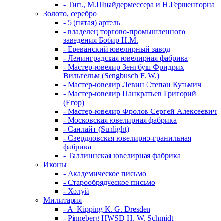
- Тип., М.Шнайдермессера и Н.Гершенгорна
Золото, серебро
- 5 (пятая) артель
- владелец торгово-промышленного
заведения Бобир Н.М.
- Ереванский ювелирный завод
- Ленинградская ювелирная фабрика
- Мастер-ювелир Зенгбуш Фридрих
Вильгельм (Sengbusch F. W.)
- Мастер-ювелир Левин Степан Кузьмич
- Мастер-ювелир Панкратьев Григорий
(Егор)
- Мастер-ювелир Фролов Сергей Алексеевич
- Московская ювелирная фабрика
- Санлайт (Sunlight)
- Свердловская ювелирно-гранильная
фабрика
- Таллиннская ювелирная фабрика
Иконы
- Академическое письмо
- Старообрядческое письмо
- Холуй
Милитария
- A. Kipping K. G. Dresden
- Pinneberg HWSD H. W. Schmidt