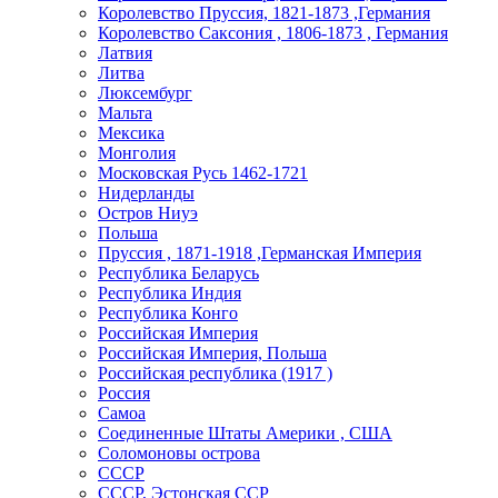
Королевство Пруссия, 1821-1873 ,Германия
Королевство Саксония , 1806-1873 , Германия
Латвия
Литва
Люксембург
Мальта
Мексика
Монголия
Московская Русь 1462-1721
Нидерланды
Остров Ниуэ
Польша
Пруссия , 1871-1918 ,Германская Империя
Республика Беларусь
Республика Индия
Республика Конго
Российская Империя
Российская Империя, Польша
Российская республика (1917 )
Россия
Самоа
Соединенные Штаты Америки , США
Соломоновы острова
СССР
СССР, Эстонская ССР