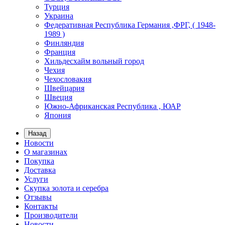
Турция
Украина
Федеративная Республика Германия ,ФРГ, ( 1948-
1989 )
Финляндия
Франция
Хильдесхайм вольный город
Чехия
Чехословакия
Швейцария
Швеция
Южно-Африканская Республика , ЮАР
Япония
Назад
Новости
О магазинах
Покупка
Доставка
Услуги
Скупка золота и серебра
Отзывы
Контакты
Производители
Новости