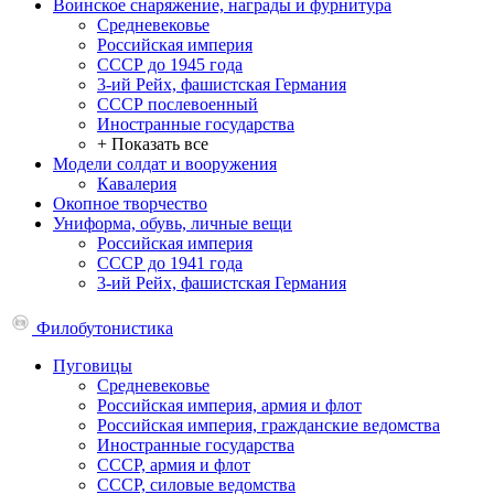
Воинское снаряжение, награды и фурнитура
Средневековье
Российская империя
СССР до 1945 года
3-ий Рейх, фашистская Германия
СССР послевоенный
Иностранные государства
+ Показать все
Модели солдат и вооружения
Кавалерия
Окопное творчество
Униформа, обувь, личные вещи
Российская империя
СССР до 1941 года
3-ий Рейх, фашистская Германия
Филобутонистика
Пуговицы
Средневековье
Российская империя, армия и флот
Российская империя, гражданские ведомства
Иностранные государства
СССР, армия и флот
СССР, силовые ведомства