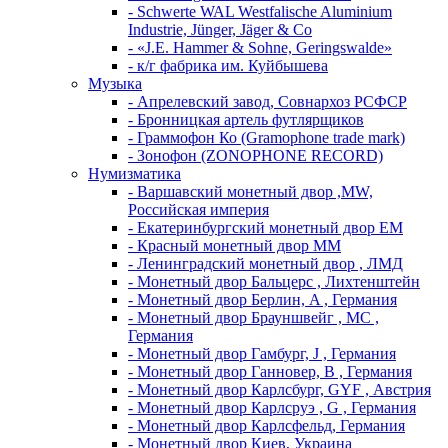
- Schwerte WAL Westfalische Aluminium
Industrie, Jünger, Jäger & Co
- «J.E. Hammer & Sohne, Geringswalde»
- к/г фабрика им. Куйбышева
Музыка
- Апрелевский завод, Совнархоз РСФСР
- Бронницкая артель футлярщиков
- Граммофон Ко (Gramophone trade mark)
- Зонофон (ZONOPHONE RECORD)
Нумизматика
- Варшавский монетный двор ,MW,
Российская империя
- Екатеринбургский монетный двор ЕМ
- Красный монетный двор ММ
- Ленинградский монетный двор , ЛМД
- Монетный двор Бальцерс , Лихтенштейн
- Монетный двор Берлин, A , Германия
- Монетный двор Брауншвейг , MC ,
Германия
- Монетный двор Гамбург, J , Германия
- Монетный двор Ганновер, B , Германия
- Монетный двор Карлсбург, GYF , Австрия
- Монетный двор Карлсруэ , G , Германия
- Монетный двор Карлсфельд, Германия
- Монетный двор Киев, Украина