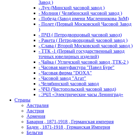
Завод )
- Луч (Минский часовой завод )
- Молния ( Челябинский часовой завод )
- Победа (Завод имени Масленникова ЗиМ)
- Полет (Первый Московский Часовой Завод
)
- ПЧЗ ( Петродворцовый часовой завод)
- Ракета ( Петродворцовый часовой завод )
- Слава ( Второй Московский часовой завод )
- ТТК -1 (Первый государственный завод
точных ювелирных изделий)
- Чайка ( Угличский часовой завод ,ТТК-2 )
- Часовая мануфактура "Павел Буре"
- Часовая фирма "DOXA"
- Часовой завод "Агат"
- Челябинский часовой завод
- ЧЧЗ (Чистопольский часовой завод)
- ЭЧЛ «Электрические часы Ленинград»
Страны
Австралия
Австрия
Армения
Бавария , 1871-1918 , Германская империя
Баден , 1871-1918 , Германская Империя
Бельгия