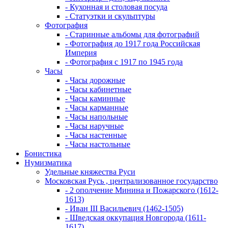
- Кухонная и столовая посуда
- Статуэтки и скульптуры
Фотография
- Старинные альбомы для фотографий
- Фотография до 1917 года Российская
Империя
- Фотография с 1917 по 1945 года
Часы
- Часы дорожные
- Часы кабинетные
- Часы каминные
- Часы карманные
- Часы напольные
- Часы наручные
- Часы настенные
- Часы настольные
Бонистика
Нумизматика
Удельные княжества Руси
Московская Русь , централизованное государство
- 2 ополчение Минина и Пожарского (1612-
1613)
- Иван III Васильевич (1462-1505)
- Шведская оккупация Новгорода (1611-
1617)