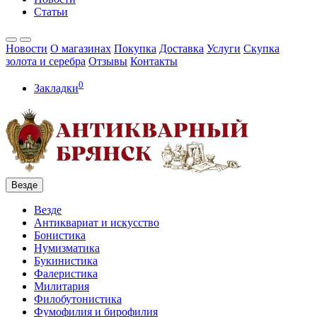
Статьи
Новости
О магазинах
Покупка
Доставка
Услуги
Скупка
золота и серебра
Отзывы
Контакты
0
Закладки
Везде
Везде
Антиквариат и искусство
Бонистика
Нумизматика
Букинистика
Фалеристика
Милитария
Филобутонистика
Фумофилия и бирофилия