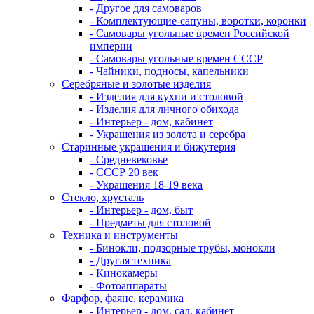
- Другое для самоваров
- Комплектующие-сапуны, воротки, коронки
- Самовары угольные времен Российской
империи
- Самовары угольные времен СССР
- Чайники, подносы, капельники
Серебряные и золотые изделия
- Изделия для кухни и столовой
- Изделия для личного обихода
- Интерьер - дом, кабинет
- Украшения из золота и серебра
Старинные украшения и бижутерия
- Средневековье
- СССР 20 век
- Украшения 18-19 века
Стекло, хрусталь
- Интерьер - дом, быт
- Предметы для столовой
Техника и инструменты
- Бинокли, подзорные трубы, монокли
- Другая техника
- Кинокамеры
- Фотоаппараты
Фарфор, фаянс, керамика
- Интерьер - дом, сад, кабинет