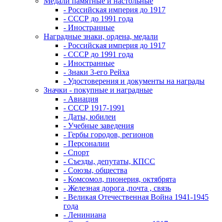
Медали памятные и настольные
- Российская империя до 1917
- СССР до 1991 года
- Иностранные
Наградные знаки, ордена, медали
- Российская империя до 1917
- СССР до 1991 года
- Иностранные
- Знаки 3-его Рейха
- Удостоверения и документы на награды
Значки - покупные и наградные
- Авиация
- СССР 1917-1991
- Даты, юбилеи
- Учебные заведения
- Гербы городов, регионов
- Персоналии
- Спорт
- Съезды, депутаты, КПСС
- Союзы, общества
- Комсомол, пионерия, октябрята
- Железная дорога ,почта , связь
- Великая Отечественная Война 1941-1945
года
- Лениниана