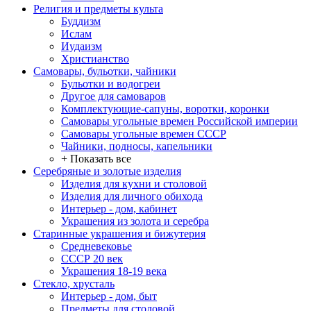
Религия и предметы культа
Буддизм
Ислам
Иудаизм
Христианство
Самовары, бульотки, чайники
Бульотки и водогреи
Другое для самоваров
Комплектующие-сапуны, воротки, коронки
Самовары угольные времен Российской империи
Самовары угольные времен СССР
Чайники, подносы, капельники
+ Показать все
Серебряные и золотые изделия
Изделия для кухни и столовой
Изделия для личного обихода
Интерьер - дом, кабинет
Украшения из золота и серебра
Старинные украшения и бижутерия
Средневековье
СССР 20 век
Украшения 18-19 века
Стекло, хрусталь
Интерьер - дом, быт
Предметы для столовой