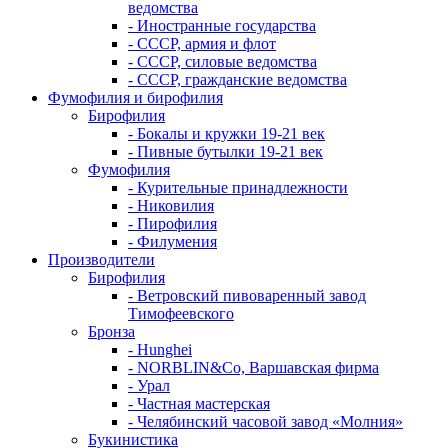
ведомства
- Иностранные государства
- СССР, армия и флот
- СССР, силовые ведомства
- СССР, гражданские ведомства
Фумофилия и бирофилия
Бирофилия
- Бокалы и кружки 19-21 век
- Пивные бутылки 19-21 век
Фумофилия
- Курительные принадлежности
- Никовилия
- Пирофилия
- Филумения
Производители
Бирофилия
- Ветровский пивоваренный завод
Тимофеевского
Бронза
- Hunghei
- NORBLIN&Co, Варшавская фирма
- Урал
- Частная мастерская
- Челябинский часовой завод «Молния»
Букинистика