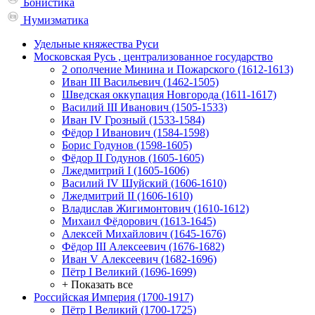
Бонистика
Нумизматика
Удельные княжества Руси
Московская Русь , централизованное государство
2 ополчение Минина и Пожарского (1612-1613)
Иван III Васильевич (1462-1505)
Шведская оккупация Новгорода (1611-1617)
Василий III Иванович (1505-1533)
Иван IV Грозный (1533-1584)
Фёдор I Иванович (1584-1598)
Борис Годунов (1598-1605)
Фёдор II Годунов (1605-1605)
Лжедмитрий I (1605-1606)
Василий IV Шуйский (1606-1610)
Лжедмитрий II (1606-1610)
Владислав Жигимонтович (1610-1612)
Михаил Фёдорович (1613-1645)
Алексей Михайлович (1645-1676)
Фёдор III Алексеевич (1676-1682)
Иван V Алексеевич (1682-1696)
Пётр I Великий (1696-1699)
+ Показать все
Российская Империя (1700-1917)
Пётр I Великий (1700-1725)