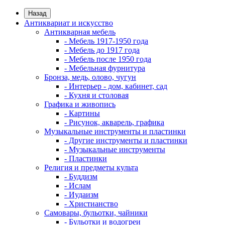
Назад
Антиквариат и искусство
Антикварная мебель
- Мебель 1917-1950 года
- Мебель до 1917 года
- Мебель после 1950 года
- Мебельная фурнитура
Бронза, медь, олово, чугун
- Интерьер - дом, кабинет, сад
- Кухня и столовая
Графика и живопись
- Картины
- Рисунок, акварель, графика
Музыкальные инструменты и пластинки
- Другие инструменты и пластинки
- Музыкальные инструменты
- Пластинки
Религия и предметы культа
- Буддизм
- Ислам
- Иудаизм
- Христианство
Самовары, бульотки, чайники
- Бульотки и водогреи