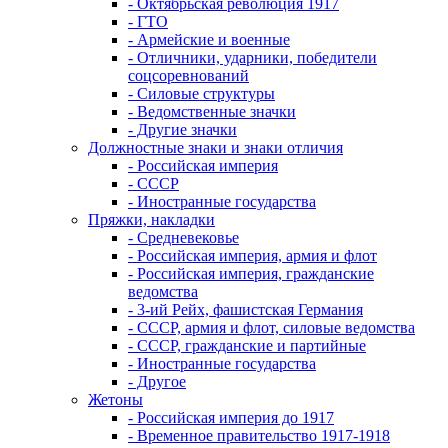
- Октябрьская революция 1917
- ГТО
- Армейские и военные
- Отличники, ударники, победители
соцсоревнований
- Силовые структуры
- Ведомственные значки
- Другие значки
Должностные знаки и знаки отличия
- Российская империя
- СССР
- Иностранные государства
Пряжки, накладки
- Средневековье
- Российская империя, армия и флот
- Российская империя, гражданские
ведомства
- 3-ий Рейх, фашистская Германия
- СССР, армия и флот, силовые ведомства
- СССР, гражданские и партийные
- Иностранные государства
- Другое
Жетоны
- Российская империя до 1917
- Временное правительство 1917-1918