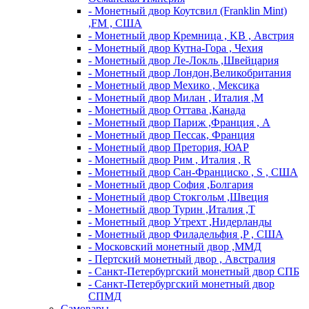
- Монетный двор Коутсвил (Franklin Mint)
,FM , США
- Монетный двор Кремница , KB , Австрия
- Монетный двор Кутна-Гора , Чехия
- Монетный двор Ле-Локль ,Швейцария
- Монетный двор Лондон,Великобритания
- Монетный двор Мехико , Мексика
- Монетный двор Милан , Италия ,M
- Монетный двор Оттава ,Канада
- Монетный двор Париж ,Франция , A
- Монетный двор Пессак, Франция
- Монетный двор Претория, ЮАР
- Монетный двор Рим , Италия , R
- Монетный двор Сан-Франциско , S , США
- Монетный двор София ,Болгария
- Монетный двор Стокгольм ,Швеция
- Монетный двор Турин ,Италия ,T
- Монетный двор Утрехт ,Нидерланды
- Монетный двор Филадельфия ,P , США
- Московский монетный двор ,ММД
- Пертский монетный двор , Австралия
- Санкт-Петербургский монетный двор СПБ
- Санкт-Петербургский монетный двор
СПМД
Самовары