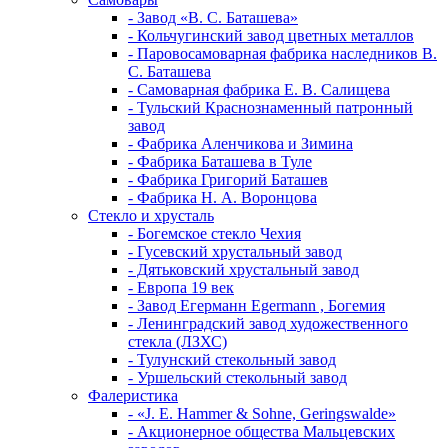
- Завод «В. С. Баташева»
- Кольчугинский завод цветных металлов
- Паровосамоварная фабрика наследников В.
С. Баташева
- Самоварная фабрика Е. В. Салищева
- Тульский Краснознаменный патронный
завод
- Фабрика Аленчикова и Зимина
- Фабрика Баташева в Туле
- Фабрика Григорий Баташев
- Фабрика Н. А. Воронцова
Стекло и хрусталь
- Богемское стекло Чехия
- Гусевский хрустальный завод
- Дятьковский хрустальный завод
- Европа 19 век
- Завод Егерманн Egermann , Богемия
- Ленинградский завод художественного
стекла (ЛЗХС)
- Тулунский стекольный завод
- Уршельский стекольный завод
Фалеристика
- «J. E. Hammer & Sohne, Geringswalde»
- Акционерное общества Мальцевских