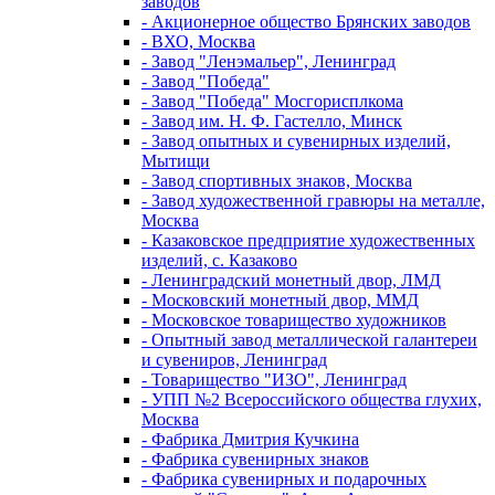
заводов
- Акционерное общество Брянских заводов
- ВХО, Москва
- Завод "Ленэмальер", Ленинград
- Завод "Победа"
- Завод "Победа" Мосгорисплкома
- Завод им. Н. Ф. Гастелло, Минск
- Завод опытных и сувенирных изделий,
Мытищи
- Завод спортивных знаков, Москва
- Завод художественной гравюры на металле,
Москва
- Казаковское предприятие художественных
изделий, с. Казаково
- Ленинградский монетный двор, ЛМД
- Московский монетный двор, ММД
- Московское товарищество художников
- Опытный завод металлической галантереи
и сувениров, Ленинград
- Товарищество "ИЗО", Ленинград
- УПП №2 Всероссийского общества глухих,
Москва
- Фабрика Дмитрия Кучкина
- Фабрика сувенирных знаков
- Фабрика сувенирных и подарочных