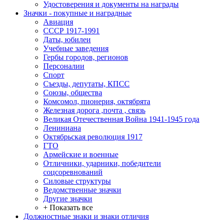
Удостоверения и документы на награды
Значки - покупные и наградные
Авиация
СССР 1917-1991
Даты, юбилеи
Учебные заведения
Гербы городов, регионов
Персоналии
Спорт
Съезды, депутаты, КПСС
Союзы, общества
Комсомол, пионерия, октябрята
Железная дорога ,почта , связь
Великая Отечественная Война 1941-1945 года
Лениниана
Октябрьская революция 1917
ГТО
Армейские и военные
Отличники, ударники, победители
соцсоревнований
Силовые структуры
Ведомственные значки
Другие значки
+ Показать все
Должностные знаки и знаки отличия