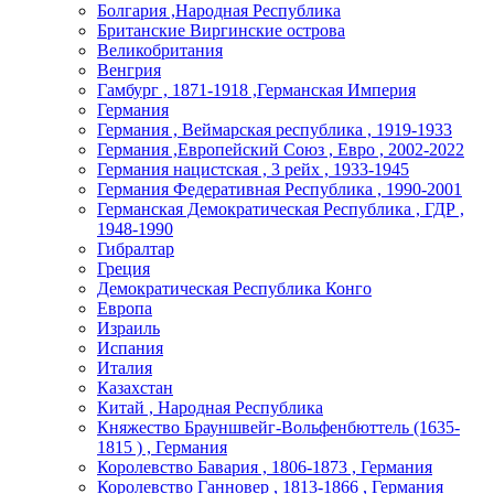
Болгария ,Народная Республика
Британские Виргинские острова
Великобритания
Венгрия
Гамбург , 1871-1918 ,Германская Империя
Германия
Германия , Веймарская республика , 1919-1933
Германия ,Европейский Союз , Евро , 2002-2022
Германия нацистская , 3 рейх , 1933-1945
Германия Федеративная Республика , 1990-2001
Германская Демократическая Республика , ГДР ,
1948-1990
Гибралтар
Греция
Демократическая Республика Конго
Европа
Израиль
Испания
Италия
Казахстан
Китай , Народная Республика
Княжество Брауншвейг-Вольфенбюттель (1635-
1815 ) , Германия
Королевство Бавария , 1806-1873 , Германия
Королевство Ганновер , 1813-1866 , Германия