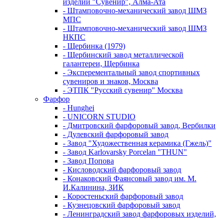
изделий "Сувенир", Алма-Ата
- Штамповочно-механический завод ШМЗ
МПС
- Штамповочно-механический завод ШМЗ
НКПС
- Щербинка (1979)
- Щербинский завод металлической
галантереи, Щербинка
- Эксперементальный завод спортивных
сувениров и знаков, Москва
- ЭТПК "Русский сувенир" Москва
Фарфор
- Hunghei
- UNICORN STUDIO
- Дмитровский фарфоровый завод, Вербилки
- Дулевский фарфоровый завод
- Завод "Художественная керамика (Гжель)"
- Завод Karlovarsky Porcelan "THUN"
- Завод Попова
- Кисловодский фарфоровый завод
- Конаковский Фаянсовый завод им. М.
И.Калинина, ЗИК
- Коростеньский фарфоровый завод
- Кузнецовский фарфоровый завод
- Ленинградский завод фарфоровых изделий,