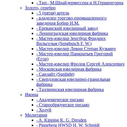
- Тип., М.Шнайдермессера и Н.Гершенгорна
Золото, серебро
- 5 (пятая) артель
- владелец торгово-промышленного
заведения Бобир Н.М.
- Ереванский ювелирный завод
- Ленинградская ювелирная фабрика
- Мастер-ювелир Зенгбуш Фридрих
Вильгельм (Sengbusch F. W.)
- Мастер-ювелир Левин Степан Кузьмич
- Мастер-ювелир Панкратьев Григорий
(Егор)
- Мастер-ювелир Фролов Сергей Алексеевич
- Московская ювелирная фабрика
- Санлайт (Sunlight)
- Свердловская ювелирно-гранильная
фабрика
- Таллиннская ювелирная фабрика
Иконы
- Академическое письмо
- Старообрядческое письмо
- Холуй
Милитария
- A. Kipping K. G. Dresden
- Pinneberg HWSD H. W. Schmidt