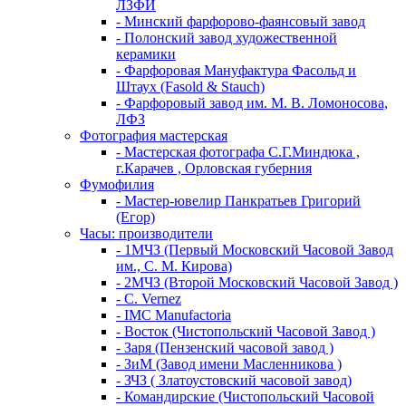
ЛЗФИ
- Минский фарфорово-фаянсовый завод
- Полонский завод художественной
керамики
- Фарфоровая Мануфактура Фасольд и
Штаух (Fasold & Stauch)
- Фарфоровый завод им. М. В. Ломоносова,
ЛФЗ
Фотография мастерская
- Мастерская фотографа С.Г.Миндюка ,
г.Карачев , Орловская губерния
Фумофилия
- Мастер-ювелир Панкратьев Григорий
(Егор)
Часы: производители
- 1МЧЗ (Первый Московский Часовой Завод
им., С. М. Кирова)
- 2МЧЗ (Второй Московский Часовой Завод )
- C. Vernez
- IMC Manufactoria
- Восток (Чистопольский Часовой Завод )
- Заря (Пензенский часовой завод )
- ЗиМ (Завод имени Масленникова )
- ЗЧЗ ( Златоустовский часовой завод)
- Командирские (Чистопольский Часовой