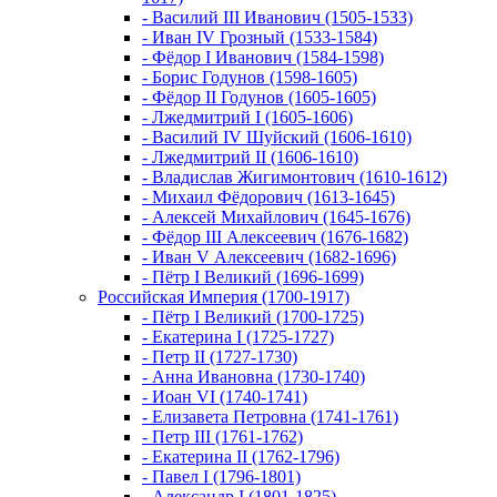
- Василий III Иванович (1505-1533)
- Иван IV Грозный (1533-1584)
- Фёдор I Иванович (1584-1598)
- Борис Годунов (1598-1605)
- Фёдор II Годунов (1605-1605)
- Лжедмитрий I (1605-1606)
- Василий IV Шуйский (1606-1610)
- Лжедмитрий II (1606-1610)
- Владислав Жигимонтович (1610-1612)
- Михаил Фёдорович (1613-1645)
- Алексей Михайлович (1645-1676)
- Фёдор III Алексеевич (1676-1682)
- Иван V Алексеевич (1682-1696)
- Пётр I Великий (1696-1699)
Российская Империя (1700-1917)
- Пётр I Великий (1700-1725)
- Екатерина I (1725-1727)
- Петр II (1727-1730)
- Анна Ивановна (1730-1740)
- Иоан VI (1740-1741)
- Елизавета Петровна (1741-1761)
- Петр III (1761-1762)
- Екатерина II (1762-1796)
- Павел I (1796-1801)
- Александр I (1801-1825)