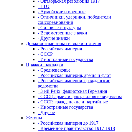
- Октябрьская революция 1917
- ГТО
- Армейские и военные
- Отличники, ударники, победители
соцсоревнований
- Силовые структуры
- Ведомственные значки
- Другие значки
Должностные знаки и знаки отличия
- Российская империя
- СССР
- Иностранные государства
Пряжки, накладки
- Средневековье
- Российская империя, армия и флот
- Российская империя, гражданские
ведомства
- 3-ий Рейх, фашистская Германия
- СССР, армия и флот, силовые ведомства
- СССР, гражданские и партийные
- Иностранные государства
- Другое
Жетоны
- Российская империя до 1917
- Временное правительство 1917-1918