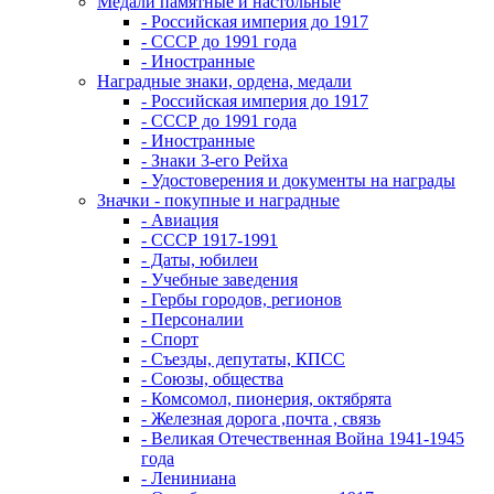
Медали памятные и настольные
- Российская империя до 1917
- СССР до 1991 года
- Иностранные
Наградные знаки, ордена, медали
- Российская империя до 1917
- СССР до 1991 года
- Иностранные
- Знаки 3-его Рейха
- Удостоверения и документы на награды
Значки - покупные и наградные
- Авиация
- СССР 1917-1991
- Даты, юбилеи
- Учебные заведения
- Гербы городов, регионов
- Персоналии
- Спорт
- Съезды, депутаты, КПСС
- Союзы, общества
- Комсомол, пионерия, октябрята
- Железная дорога ,почта , связь
- Великая Отечественная Война 1941-1945
года
- Лениниана