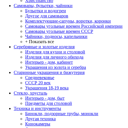
Христианство
Самовары, бульотки, чайники
Бульотки и водогреи
Другое для самоваров
Комплектующие-сапуны, воротки, коронки
Самовары угольные времен Российской империи
Самовары угольные времен СССР
Чайники, подносы, капельники
+ Показать все
Серебряные и золотые изделия
Изделия для кухни и столовой
Изделия для личного обихода
Интерьер - дом, кабинет
Украшения из золота и серебра
Старинные украшения и бижутерия
Средневековье
СССР 20 век
Украшения 18-19 века
Стекло, хрусталь
Интерьер - дом, быт
Предметы для столовой
Техника и инструменты
Бинокли, подзорные трубы, монокли
Другая техника
Кинокамеры