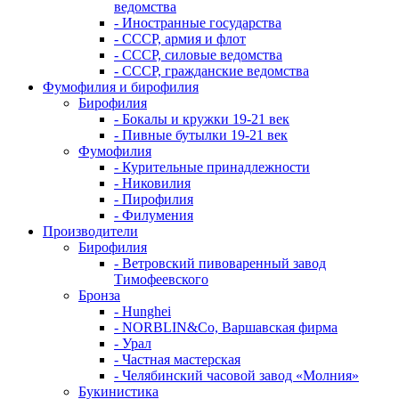
ведомства
- Иностранные государства
- СССР, армия и флот
- СССР, силовые ведомства
- СССР, гражданские ведомства
Фумофилия и бирофилия
Бирофилия
- Бокалы и кружки 19-21 век
- Пивные бутылки 19-21 век
Фумофилия
- Курительные принадлежности
- Никовилия
- Пирофилия
- Филумения
Производители
Бирофилия
- Ветровский пивоваренный завод
Тимофеевского
Бронза
- Hunghei
- NORBLIN&Co, Варшавская фирма
- Урал
- Частная мастерская
- Челябинский часовой завод «Молния»
Букинистика