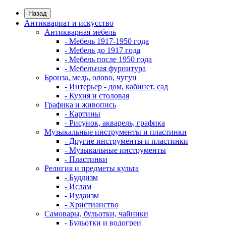
Назад
Антиквариат и искусство
Антикварная мебель
- Мебель 1917-1950 года
- Мебель до 1917 года
- Мебель после 1950 года
- Мебельная фурнитура
Бронза, медь, олово, чугун
- Интерьер - дом, кабинет, сад
- Кухня и столовая
Графика и живопись
- Картины
- Рисунок, акварель, графика
Музыкальные инструменты и пластинки
- Другие инструменты и пластинки
- Музыкальные инструменты
- Пластинки
Религия и предметы культа
- Буддизм
- Ислам
- Иудаизм
- Христианство
Самовары, бульотки, чайники
- Бульотки и водогреи