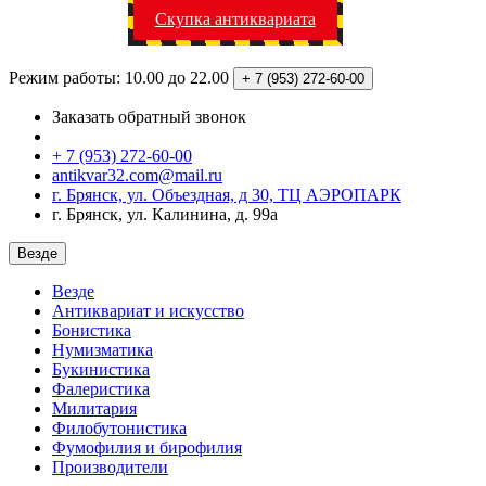
Скупка антиквариата
Режим работы: 10.00 до 22.00
+ 7 (953)
272-60-00
Заказать обратный звонок
+ 7 (953) 272-60-00
antikvar32.com@mail.ru
г. Брянск, ул. Объездная, д 30, ТЦ АЭРОПАРК
г. Брянск, ул. Калинина, д. 99а
Везде
Везде
Антиквариат и искусство
Бонистика
Нумизматика
Букинистика
Фалеристика
Милитария
Филобутонистика
Фумофилия и бирофилия
Производители