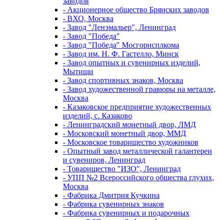
заводов
- Акционерное общество Брянских заводов
- ВХО, Москва
- Завод "Ленэмальер", Ленинград
- Завод "Победа"
- Завод "Победа" Мосгорисплкома
- Завод им. Н. Ф. Гастелло, Минск
- Завод опытных и сувенирных изделий,
Мытищи
- Завод спортивных знаков, Москва
- Завод художественной гравюры на металле,
Москва
- Казаковское предприятие художественных
изделий, с. Казаково
- Ленинградский монетный двор, ЛМД
- Московский монетный двор, ММД
- Московское товарищество художников
- Опытный завод металлической галантереи
и сувениров, Ленинград
- Товарищество "ИЗО", Ленинград
- УПП №2 Всероссийского общества глухих,
Москва
- Фабрика Дмитрия Кучкина
- Фабрика сувенирных знаков
- Фабрика сувенирных и подарочных