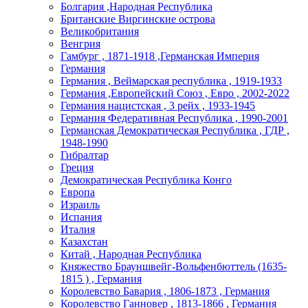
Болгария ,Народная Республика
Британские Виргинские острова
Великобритания
Венгрия
Гамбург , 1871-1918 ,Германская Империя
Германия
Германия , Веймарская республика , 1919-1933
Германия ,Европейский Союз , Евро , 2002-2022
Германия нацистская , 3 рейх , 1933-1945
Германия Федеративная Республика , 1990-2001
Германская Демократическая Республика , ГДР ,
1948-1990
Гибралтар
Греция
Демократическая Республика Конго
Европа
Израиль
Испания
Италия
Казахстан
Китай , Народная Республика
Княжество Брауншвейг-Вольфенбюттель (1635-
1815 ) , Германия
Королевство Бавария , 1806-1873 , Германия
Королевство Ганновер , 1813-1866 , Германия