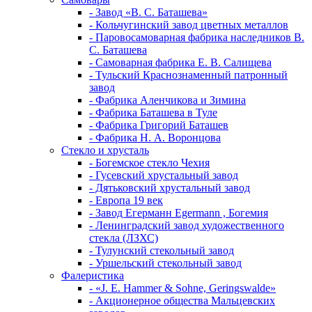
- Завод «В. С. Баташева»
- Кольчугинский завод цветных металлов
- Паровосамоварная фабрика наследников В.
С. Баташева
- Самоварная фабрика Е. В. Салищева
- Тульский Краснознаменный патронный
завод
- Фабрика Аленчикова и Зимина
- Фабрика Баташева в Туле
- Фабрика Григорий Баташев
- Фабрика Н. А. Воронцова
Стекло и хрусталь
- Богемское стекло Чехия
- Гусевский хрустальный завод
- Дятьковский хрустальный завод
- Европа 19 век
- Завод Егерманн Egermann , Богемия
- Ленинградский завод художественного
стекла (ЛЗХС)
- Тулунский стекольный завод
- Уршельский стекольный завод
Фалеристика
- «J. E. Hammer & Sohne, Geringswalde»
- Акционерное общества Мальцевских