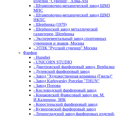
изделий "Сувенир", Алма-Ата
- Штамповочно-механический завод ШМЗ
МПС
- Штамповочно-механический завод ШМЗ
НКПС
- Щербинка (1979)
- Щербинский завод металлической
галантереи, Щербинка
- Эксперементальный завод спортивных
сувениров и знаков, Москва
- ЭТПК "Русский сувенир" Москва
Фарфор
- Hunghei
- UNICORN STUDIO
- Дмитровский фарфоровый завод, Вербилки
- Дулевский фарфоровый завод
- Завод "Художественная керамика (Гжель)"
- Завод Karlovarsky Porcelan "THUN"
- Завод Попова
- Кисловодский фарфоровый завод
- Конаковский Фаянсовый завод им. М.
И.Калинина, ЗИК
- Коростеньский фарфоровый завод
- Кузнецовский фарфоровый завод
- Ленинградский завод фарфоровых изделий,