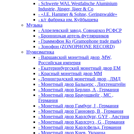
- Schwerte WAL Westfalische Aluminium
Industrie, Jünger, Jäger & Co
- «J.E. Hammer & Sohne, Geringswalde»
- к/г фабрика им. Куйбышева
Музыка
- Апрелевский завод, Совнархоз РСФСР
- Бронницкая артель футлярщиков
- Граммофон Ко (Gramophone trade mark)
- Зонофон (ZONOPHONE RECORD)
Нумизматика
- Варшавский монетный двор ,MW,
Российская империя
- Екатеринбургский монетный двор ЕМ
- Красный монетный двор ММ
- Ленинградский монетный двор , ЛМД
- Монетный двор Бальцерс , Лихтенштейн
- Монетный двор Берлин, A , Германия
- Монетный двор Брауншвейг , MC ,
Германия
- Монетный двор Гамбург, J , Германия
- Монетный двор Ганновер, B , Германия
- Монетный двор Карлсбург, GYF , Австрия
- Монетный двор Карлсруэ , G , Германия
- Монетный двор Карлсфельд, Германия
- Монетный двор Киев, Украина