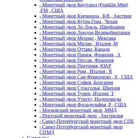
- Монетный двор Коутсвил (Franklin Mint)
,FM , США
- Монетный двор Кремница , KB , Австрия
- Монетный двор Кутна-Гора , Чехия
- Монетный двор Ле-Локль ,Швейцария
- Монетный двор Лондон,Великобритания
- Монетный двор Мехико , Мексика
- Монетный двор Милан , Италия ,M
- Монетный двор Оттава ,Канада
- Монетный двор Париж ,Франция , A
- Монетный двор Пессак, Франция
- Монетный двор Претория, ЮАР
- Монетный двор Рим , Италия , R
- Монетный двор Сан-Франциско , S , США
- Монетный двор София ,Болгария
- Монетный двор Стокгольм ,Швеция
- Монетный двор Турин ,Италия ,T
- Монетный двор Утрехт ,Нидерланды
- Монетный двор Филадельфия ,P , США
- Московский монетный двор ,ММД
- Пертский монетный двор , Австралия
- Санкт-Петербургский монетный двор СПБ
- Санкт-Петербургский монетный двор
СПМД
Самовары