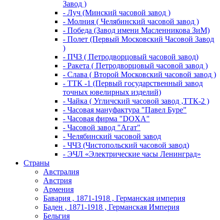
Завод )
- Луч (Минский часовой завод )
- Молния ( Челябинский часовой завод )
- Победа (Завод имени Масленникова ЗиМ)
- Полет (Первый Московский Часовой Завод
)
- ПЧЗ ( Петродворцовый часовой завод)
- Ракета ( Петродворцовый часовой завод )
- Слава ( Второй Московский часовой завод )
- ТТК -1 (Первый государственный завод
точных ювелирных изделий)
- Чайка ( Угличский часовой завод ,ТТК-2 )
- Часовая мануфактура "Павел Буре"
- Часовая фирма "DOXA"
- Часовой завод "Агат"
- Челябинский часовой завод
- ЧЧЗ (Чистопольский часовой завод)
- ЭЧЛ «Электрические часы Ленинград»
Страны
Австралия
Австрия
Армения
Бавария , 1871-1918 , Германская империя
Баден , 1871-1918 , Германская Империя
Бельгия