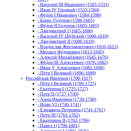
- Василий III Иванович (1505-1533)
- Иван IV Грозный (1533-1584)
- Фёдор I Иванович (1584-1598)
- Борис Годунов (1598-1605)
- Фёдор II Годунов (1605-1605)
- Лжедмитрий I (1605-1606)
- Василий IV Шуйский (1606-1610)
- Лжедмитрий II (1606-1610)
- Владислав Жигимонтович (1610-1612)
- Михаил Фёдорович (1613-1645)
- Алексей Михайлович (1645-1676)
- Фёдор III Алексеевич (1676-1682)
- Иван V Алексеевич (1682-1696)
- Пётр I Великий (1696-1699)
Российская Империя (1700-1917)
- Пётр I Великий (1700-1725)
- Екатерина I (1725-1727)
- Петр II (1727-1730)
- Анна Ивановна (1730-1740)
- Иоан VI (1740-1741)
- Елизавета Петровна (1741-1761)
- Петр III (1761-1762)
- Екатерина II (1762-1796)
- Павел I (1796-1801)
- Александр I (1801-1825)