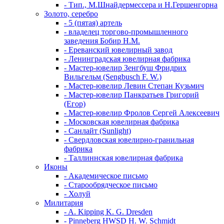
- Тип., М.Шнайдермессера и Н.Гершенгорна
Золото, серебро
- 5 (пятая) артель
- владелец торгово-промышленного
заведения Бобир Н.М.
- Ереванский ювелирный завод
- Ленинградская ювелирная фабрика
- Мастер-ювелир Зенгбуш Фридрих
Вильгельм (Sengbusch F. W.)
- Мастер-ювелир Левин Степан Кузьмич
- Мастер-ювелир Панкратьев Григорий
(Егор)
- Мастер-ювелир Фролов Сергей Алексеевич
- Московская ювелирная фабрика
- Санлайт (Sunlight)
- Свердловская ювелирно-гранильная
фабрика
- Таллиннская ювелирная фабрика
Иконы
- Академическое письмо
- Старообрядческое письмо
- Холуй
Милитария
- A. Kipping K. G. Dresden
- Pinneberg HWSD H. W. Schmidt