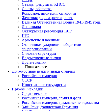
Съезды, депутаты, КПСС
Союзы, общества
Комсомол, пионерия, октябрята
Железная дорога ,почта , связь
Великая Отечественная Война 1941-1945 года
Лениниана
Октябрьская революция 1917
ГТО
Армейские и военные
Отличники, ударники, победители
соцсоревнований
Силовые структуры
Ведомственные значки
Другие значки
+ Показать все
Должностные знаки и знаки отличия
Российская империя
СССР
Иностранные государства
Пряжки, накладки
Средневековье
Российская империя, армия и флот
Российская империя, гражданские ведомства
3-ий Рейх, фашистская Германия