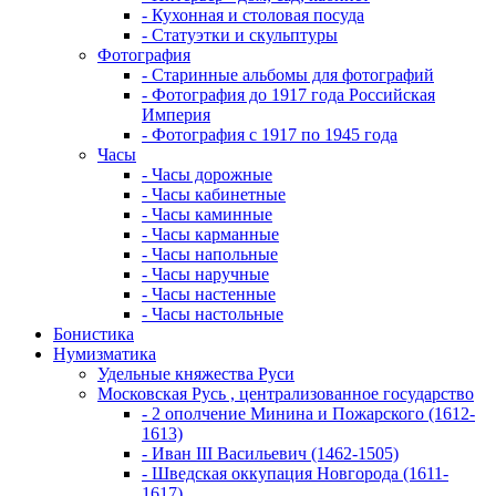
- Кухонная и столовая посуда
- Статуэтки и скульптуры
Фотография
- Старинные альбомы для фотографий
- Фотография до 1917 года Российская
Империя
- Фотография с 1917 по 1945 года
Часы
- Часы дорожные
- Часы кабинетные
- Часы каминные
- Часы карманные
- Часы напольные
- Часы наручные
- Часы настенные
- Часы настольные
Бонистика
Нумизматика
Удельные княжества Руси
Московская Русь , централизованное государство
- 2 ополчение Минина и Пожарского (1612-
1613)
- Иван III Васильевич (1462-1505)
- Шведская оккупация Новгорода (1611-
1617)