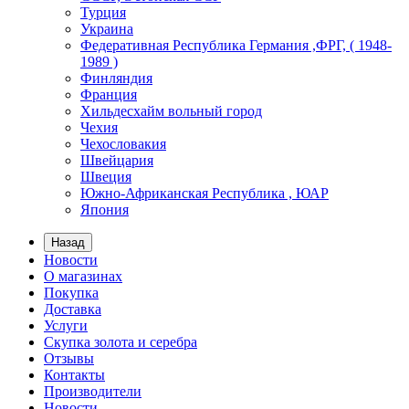
Турция
Украина
Федеративная Республика Германия ,ФРГ, ( 1948-
1989 )
Финляндия
Франция
Хильдесхайм вольный город
Чехия
Чехословакия
Швейцария
Швеция
Южно-Африканская Республика , ЮАР
Япония
Назад
Новости
О магазинах
Покупка
Доставка
Услуги
Скупка золота и серебра
Отзывы
Контакты
Производители
Новости