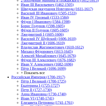
2 ополчение Минина и Пожарского (1612-1613)
Иван III Васильевич (1462-1505)
Шведская оккупация Новгорода (1611-1617)
Василий III Иванович (1505-1533)
Иван IV Грозный (1533-1584)
Фёдор I Иванович (1584-1598)
Борис Годунов (1598-1605)
Фёдор II Годунов (1605-1605)
Лжедмитрий I (1605-1606)
Василий IV Шуйский (1606-1610)
Лжедмитрий II (1606-1610)
Владислав Жигимонтович (1610-1612)
Михаил Фёдорович (1613-1645)
Алексей Михайлович (1645-1676)
Фёдор III Алексеевич (1676-1682)
Иван V Алексеевич (1682-1696)
Пётр I Великий (1696-1699)
+ Показать все
Российская Империя (1700-1917)
Пётр I Великий (1700-1725)
Екатерина I (1725-1727)
Петр II (1727-1730)
Анна Ивановна (1730-1740)
Иоан VI (1740-1741)
Елизавета Петровна (1741-1761)