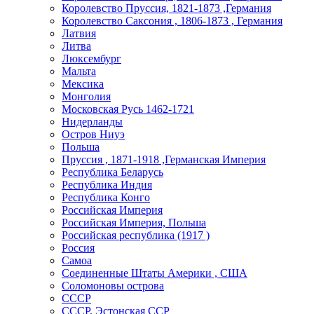
Королевство Пруссия, 1821-1873 ,Германия
Королевство Саксония , 1806-1873 , Германия
Латвия
Литва
Люксембург
Мальта
Мексика
Монголия
Московская Русь 1462-1721
Нидерланды
Остров Ниуэ
Польша
Пруссия , 1871-1918 ,Германская Империя
Республика Беларусь
Республика Индия
Республика Конго
Российская Империя
Российская Империя, Польша
Российская республика (1917 )
Россия
Самоа
Соединенные Штаты Америки , США
Соломоновы острова
СССР
СССР, Эстонская ССР