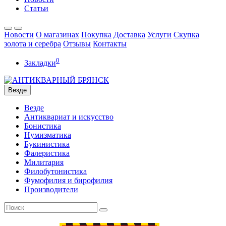
Статьи
Новости
О магазинах
Покупка
Доставка
Услуги
Скупка
золота и серебра
Отзывы
Контакты
0
Закладки
Везде
Везде
Антиквариат и искусство
Бонистика
Нумизматика
Букинистика
Фалеристика
Милитария
Филобутонистика
Фумофилия и бирофилия
Производители