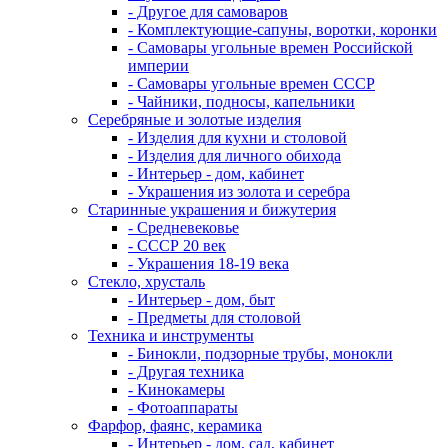
- Другое для самоваров
- Комплектующие-сапуны, воротки, коронки
- Самовары угольные времен Российской
империи
- Самовары угольные времен СССР
- Чайники, подносы, капельники
Серебряные и золотые изделия
- Изделия для кухни и столовой
- Изделия для личного обихода
- Интерьер - дом, кабинет
- Украшения из золота и серебра
Старинные украшения и бижутерия
- Средневековье
- СССР 20 век
- Украшения 18-19 века
Стекло, хрусталь
- Интерьер - дом, быт
- Предметы для столовой
Техника и инструменты
- Бинокли, подзорные трубы, монокли
- Другая техника
- Кинокамеры
- Фотоаппараты
Фарфор, фаянс, керамика
- Интерьер - дом, сад, кабинет