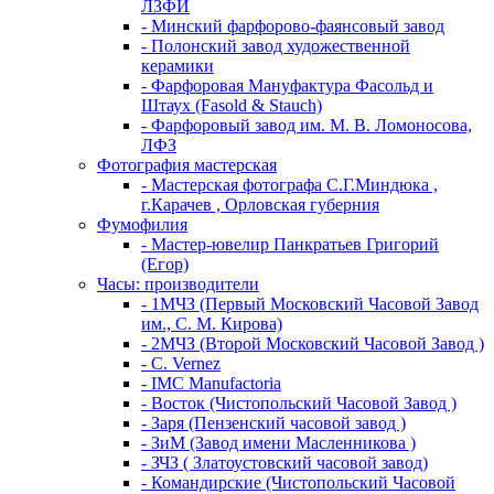
ЛЗФИ
- Минский фарфорово-фаянсовый завод
- Полонский завод художественной
керамики
- Фарфоровая Мануфактура Фасольд и
Штаух (Fasold & Stauch)
- Фарфоровый завод им. М. В. Ломоносова,
ЛФЗ
Фотография мастерская
- Мастерская фотографа С.Г.Миндюка ,
г.Карачев , Орловская губерния
Фумофилия
- Мастер-ювелир Панкратьев Григорий
(Егор)
Часы: производители
- 1МЧЗ (Первый Московский Часовой Завод
им., С. М. Кирова)
- 2МЧЗ (Второй Московский Часовой Завод )
- C. Vernez
- IMC Manufactoria
- Восток (Чистопольский Часовой Завод )
- Заря (Пензенский часовой завод )
- ЗиМ (Завод имени Масленникова )
- ЗЧЗ ( Златоустовский часовой завод)
- Командирские (Чистопольский Часовой