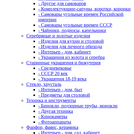
- Другое для самоваров
- Комплектующие-сапуны, воротки, коронки
- Самовары угольные времен Российской
империи
- Самовары угольные времен СССР
- Чайники, подносы, капельники
Серебряные и золотые изделия
- Изделия для кухни и столовой
- Изделия для личного обихода
- Интерьер - дом, кабинет
- Украшения из золота и серебра
Старинные украшения и бижутерия
- Средневековье
- СССР 20 век
- Украшения 18-19 века
Стекло, хрусталь
- Интерьер - дом, быт
- Предметы для столовой
Техника и инструменты
- Бинокли, подзорные трубы, монокли
- Другая техника
- Кинокамеры
- Фотоаппараты
Фарфор, фаянс, керамика
- Интерьер - дом, сад, кабинет