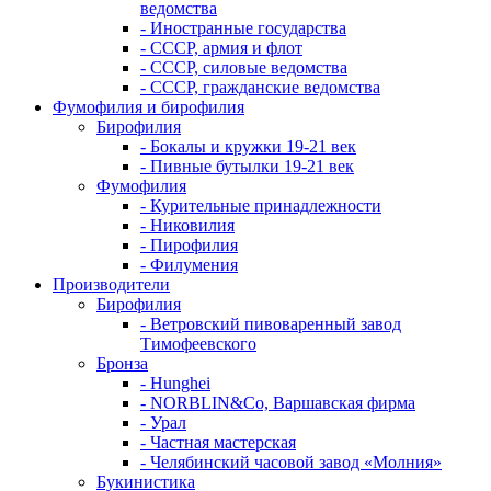
ведомства
- Иностранные государства
- СССР, армия и флот
- СССР, силовые ведомства
- СССР, гражданские ведомства
Фумофилия и бирофилия
Бирофилия
- Бокалы и кружки 19-21 век
- Пивные бутылки 19-21 век
Фумофилия
- Курительные принадлежности
- Никовилия
- Пирофилия
- Филумения
Производители
Бирофилия
- Ветровский пивоваренный завод
Тимофеевского
Бронза
- Hunghei
- NORBLIN&Co, Варшавская фирма
- Урал
- Частная мастерская
- Челябинский часовой завод «Молния»
Букинистика