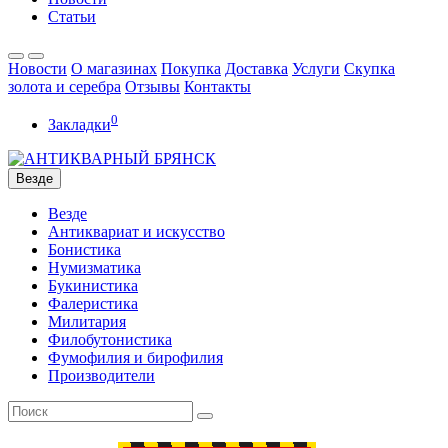
Статьи
Новости
О магазинах
Покупка
Доставка
Услуги
Скупка
золота и серебра
Отзывы
Контакты
0
Закладки
Везде
Везде
Антиквариат и искусство
Бонистика
Нумизматика
Букинистика
Фалеристика
Милитария
Филобутонистика
Фумофилия и бирофилия
Производители