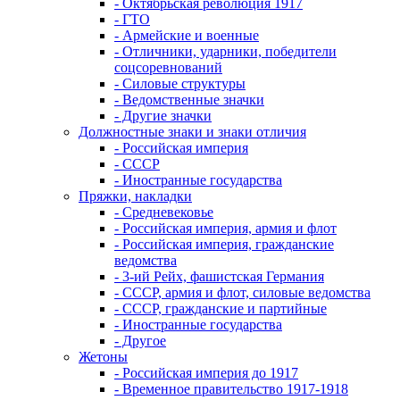
- Октябрьская революция 1917
- ГТО
- Армейские и военные
- Отличники, ударники, победители
соцсоревнований
- Силовые структуры
- Ведомственные значки
- Другие значки
Должностные знаки и знаки отличия
- Российская империя
- СССР
- Иностранные государства
Пряжки, накладки
- Средневековье
- Российская империя, армия и флот
- Российская империя, гражданские
ведомства
- 3-ий Рейх, фашистская Германия
- СССР, армия и флот, силовые ведомства
- СССР, гражданские и партийные
- Иностранные государства
- Другое
Жетоны
- Российская империя до 1917
- Временное правительство 1917-1918