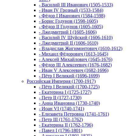
- Василий III Иванович (1505-1533)
- Иван IV Грозный (1533-1584)
- Фёдор I Иванович (1584-1598)
- Борис Годунов (1598-1605)
- Фёдор II Годунов (1605-1605)
- Лжедмитрий I (1605-1606)
- Василий IV Шуйский (1606-1610)
- Лжедмитрий II (1606-1610)
- Владислав Жигимонтович (1610-1612)
- Михаил Фёдорович (1613-1645)
- Алексей Михайлович (1645-1676)
- Фёдор III Алексеевич (1676-1682)
- Иван V Алексеевич (1682-1696)
- Пётр I Великий (1696-1699)
Российская Империя (1700-1917)
- Пётр I Великий (1700-1725)
- Екатерина I (1725-1727)
- Петр II (1727-1730)
- Анна Ивановна (1730-1740)
- Иоан VI (1740-1741)
- Елизавета Петровна (1741-1761)
- Петр III (1761-1762)
- Екатерина II (1762-1796)
- Павел I (1796-1801)
- Александр I (1801-1825)