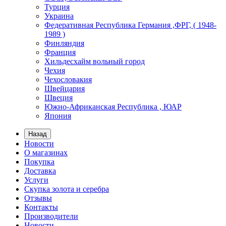
Турция
Украина
Федеративная Республика Германия ,ФРГ, ( 1948-
1989 )
Финляндия
Франция
Хильдесхайм вольный город
Чехия
Чехословакия
Швейцария
Швеция
Южно-Африканская Республика , ЮАР
Япония
Назад
Новости
О магазинах
Покупка
Доставка
Услуги
Скупка золота и серебра
Отзывы
Контакты
Производители
Новости