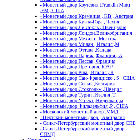
- Монетный двор Коутсвил (Franklin Mint)
,FM , США
- Монетный двор Кремница , KB , Австрия
- Монетный двор Кутна-Гора , Чехия
- Монетный двор Ле-Локль ,Швейцария
- Монетный двор Лондон,Великобритания
- Монетный двор Мехико , Мексика
- Монетный двор Милан , Италия ,M
- Монетный двор Оттава ,Канада
- Монетный двор Париж ,Франция , A
- Монетный двор Пессак, Франция
- Монетный двор Претория, ЮАР
- Монетный двор Рим , Италия , R
- Монетный двор Сан-Франциско , S , США
- Монетный двор София ,Болгария
- Монетный двор Стокгольм ,Швеция
- Монетный двор Турин ,Италия ,T
- Монетный двор Утрехт ,Нидерланды
- Монетный двор Филадельфия ,P , США
- Московский монетный двор ,ММД
- Пертский монетный двор , Австралия
- Санкт-Петербургский монетный двор СПБ
- Санкт-Петербургский монетный двор
СПМД
Самовары