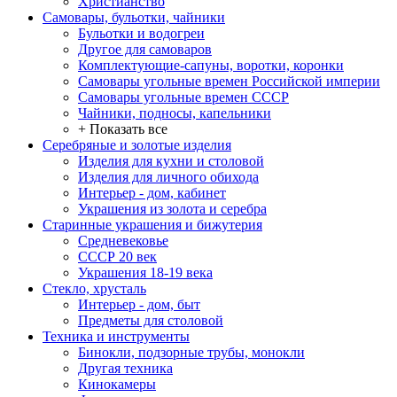
Христианство
Самовары, бульотки, чайники
Бульотки и водогреи
Другое для самоваров
Комплектующие-сапуны, воротки, коронки
Самовары угольные времен Российской империи
Самовары угольные времен СССР
Чайники, подносы, капельники
+ Показать все
Серебряные и золотые изделия
Изделия для кухни и столовой
Изделия для личного обихода
Интерьер - дом, кабинет
Украшения из золота и серебра
Старинные украшения и бижутерия
Средневековье
СССР 20 век
Украшения 18-19 века
Стекло, хрусталь
Интерьер - дом, быт
Предметы для столовой
Техника и инструменты
Бинокли, подзорные трубы, монокли
Другая техника
Кинокамеры