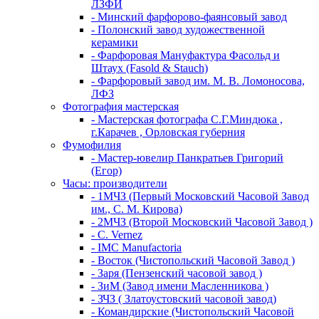
ЛЗФИ
- Минский фарфорово-фаянсовый завод
- Полонский завод художественной
керамики
- Фарфоровая Мануфактура Фасольд и
Штаух (Fasold & Stauch)
- Фарфоровый завод им. М. В. Ломоносова,
ЛФЗ
Фотография мастерская
- Мастерская фотографа С.Г.Миндюка ,
г.Карачев , Орловская губерния
Фумофилия
- Мастер-ювелир Панкратьев Григорий
(Егор)
Часы: производители
- 1МЧЗ (Первый Московский Часовой Завод
им., С. М. Кирова)
- 2МЧЗ (Второй Московский Часовой Завод )
- C. Vernez
- IMC Manufactoria
- Восток (Чистопольский Часовой Завод )
- Заря (Пензенский часовой завод )
- ЗиМ (Завод имени Масленникова )
- ЗЧЗ ( Златоустовский часовой завод)
- Командирские (Чистопольский Часовой