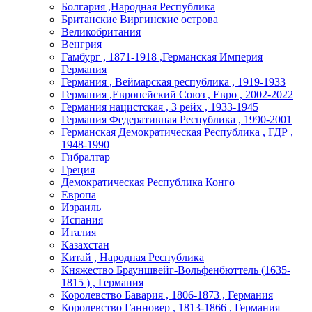
Болгария ,Народная Республика
Британские Виргинские острова
Великобритания
Венгрия
Гамбург , 1871-1918 ,Германская Империя
Германия
Германия , Веймарская республика , 1919-1933
Германия ,Европейский Союз , Евро , 2002-2022
Германия нацистская , 3 рейх , 1933-1945
Германия Федеративная Республика , 1990-2001
Германская Демократическая Республика , ГДР ,
1948-1990
Гибралтар
Греция
Демократическая Республика Конго
Европа
Израиль
Испания
Италия
Казахстан
Китай , Народная Республика
Княжество Брауншвейг-Вольфенбюттель (1635-
1815 ) , Германия
Королевство Бавария , 1806-1873 , Германия
Королевство Ганновер , 1813-1866 , Германия