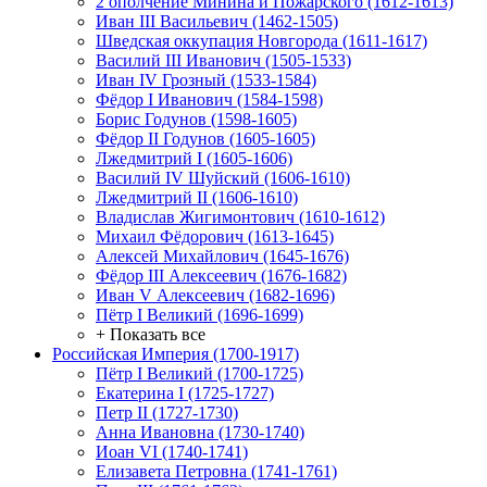
2 ополчение Минина и Пожарского (1612-1613)
Иван III Васильевич (1462-1505)
Шведская оккупация Новгорода (1611-1617)
Василий III Иванович (1505-1533)
Иван IV Грозный (1533-1584)
Фёдор I Иванович (1584-1598)
Борис Годунов (1598-1605)
Фёдор II Годунов (1605-1605)
Лжедмитрий I (1605-1606)
Василий IV Шуйский (1606-1610)
Лжедмитрий II (1606-1610)
Владислав Жигимонтович (1610-1612)
Михаил Фёдорович (1613-1645)
Алексей Михайлович (1645-1676)
Фёдор III Алексеевич (1676-1682)
Иван V Алексеевич (1682-1696)
Пётр I Великий (1696-1699)
+ Показать все
Российская Империя (1700-1917)
Пётр I Великий (1700-1725)
Екатерина I (1725-1727)
Петр II (1727-1730)
Анна Ивановна (1730-1740)
Иоан VI (1740-1741)
Елизавета Петровна (1741-1761)