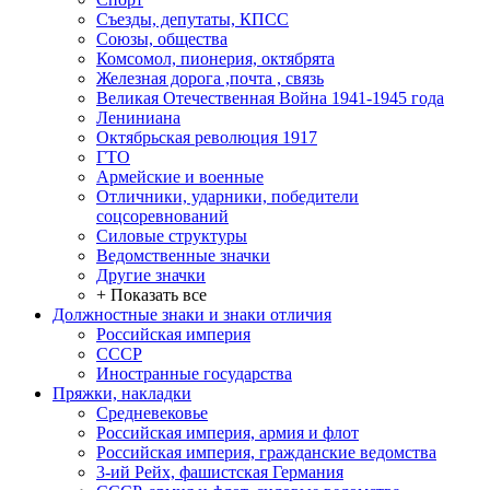
Съезды, депутаты, КПСС
Союзы, общества
Комсомол, пионерия, октябрята
Железная дорога ,почта , связь
Великая Отечественная Война 1941-1945 года
Лениниана
Октябрьская революция 1917
ГТО
Армейские и военные
Отличники, ударники, победители
соцсоревнований
Силовые структуры
Ведомственные значки
Другие значки
+ Показать все
Должностные знаки и знаки отличия
Российская империя
СССР
Иностранные государства
Пряжки, накладки
Средневековье
Российская империя, армия и флот
Российская империя, гражданские ведомства
3-ий Рейх, фашистская Германия