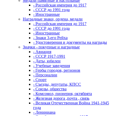
Медали памятные и настольные
- Российская империя до 1917
- СССР до 1991 года
- Иностранные
Наградные знаки, ордена, медали
- Российская империя до 1917
- СССР до 1991 года
- Иностранные
- Знаки 3-его Рейха
- Удостоверения и документы на награды
Значки - покупные и наградные
- Авиация
- СССР 1917-1991
- Даты, юбилеи
- Учебные заведения
- Гербы городов, регионов
- Персоналии
- Спорт
- Съезды, депутаты, КПСС
- Союзы, общества
- Комсомол, пионерия, октябрята
- Железная дорога ,почта , связь
- Великая Отечественная Война 1941-1945
года
- Лениниана