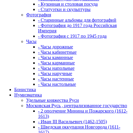
- Кухонная и столовая посуда
- Статуэтки и скульптуры
Фотография
- Старинные альбомы для фотографий
- Фотография до 1917 года Российская
Империя
- Фотография с 1917 по 1945 года
Часы
- Часы дорожные
- Часы кабинетные
- Часы каминные
- Часы карманные
- Часы напольные
- Часы наручные
- Часы настенные
- Часы настольные
Бонистика
Нумизматика
Удельные княжества Руси
Московская Русь , централизованное государство
- 2 ополчение Минина и Пожарского (1612-
1613)
- Иван III Васильевич (1462-1505)
- Шведская оккупация Новгорода (1611-
1617)