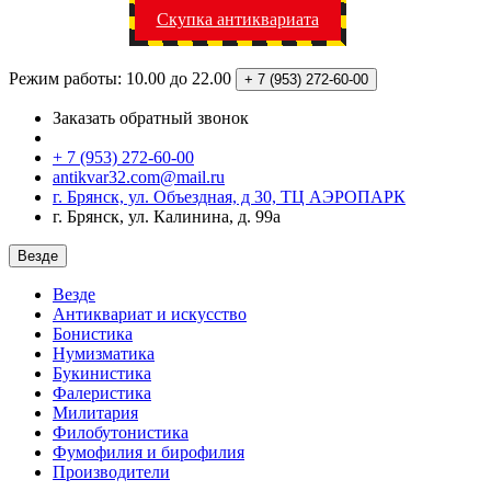
Скупка антиквариата
Режим работы: 10.00 до 22.00
+ 7 (953)
272-60-00
Заказать обратный звонок
+ 7 (953) 272-60-00
antikvar32.com@mail.ru
г. Брянск, ул. Объездная, д 30, ТЦ АЭРОПАРК
г. Брянск, ул. Калинина, д. 99а
Везде
Везде
Антиквариат и искусство
Бонистика
Нумизматика
Букинистика
Фалеристика
Милитария
Филобутонистика
Фумофилия и бирофилия
Производители