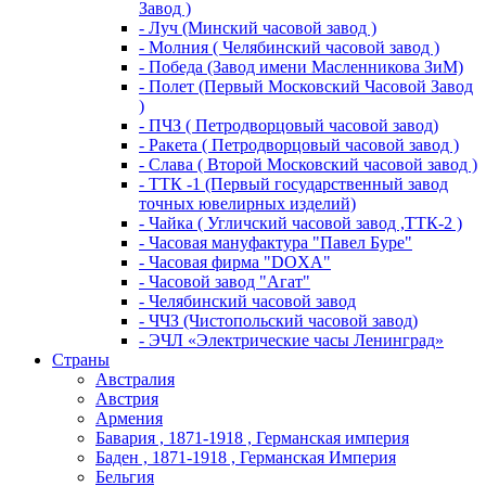
Завод )
- Луч (Минский часовой завод )
- Молния ( Челябинский часовой завод )
- Победа (Завод имени Масленникова ЗиМ)
- Полет (Первый Московский Часовой Завод
)
- ПЧЗ ( Петродворцовый часовой завод)
- Ракета ( Петродворцовый часовой завод )
- Слава ( Второй Московский часовой завод )
- ТТК -1 (Первый государственный завод
точных ювелирных изделий)
- Чайка ( Угличский часовой завод ,ТТК-2 )
- Часовая мануфактура "Павел Буре"
- Часовая фирма "DOXA"
- Часовой завод "Агат"
- Челябинский часовой завод
- ЧЧЗ (Чистопольский часовой завод)
- ЭЧЛ «Электрические часы Ленинград»
Страны
Австралия
Австрия
Армения
Бавария , 1871-1918 , Германская империя
Баден , 1871-1918 , Германская Империя
Бельгия