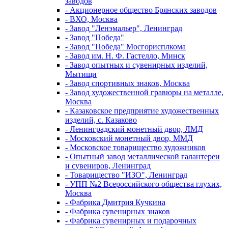
заводов
- Акционерное общество Брянских заводов
- ВХО, Москва
- Завод "Ленэмальер", Ленинград
- Завод "Победа"
- Завод "Победа" Мосгорисплкома
- Завод им. Н. Ф. Гастелло, Минск
- Завод опытных и сувенирных изделий,
Мытищи
- Завод спортивных знаков, Москва
- Завод художественной гравюры на металле,
Москва
- Казаковское предприятие художественных
изделий, с. Казаково
- Ленинградский монетный двор, ЛМД
- Московский монетный двор, ММД
- Московское товарищество художников
- Опытный завод металлической галантереи
и сувениров, Ленинград
- Товарищество "ИЗО", Ленинград
- УПП №2 Всероссийского общества глухих,
Москва
- Фабрика Дмитрия Кучкина
- Фабрика сувенирных знаков
- Фабрика сувенирных и подарочных