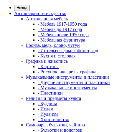
Назад
Антиквариат и искусство
Антикварная мебель
- Мебель 1917-1950 года
- Мебель до 1917 года
- Мебель после 1950 года
- Мебельная фурнитура
Бронза, медь, олово, чугун
- Интерьер - дом, кабинет, сад
- Кухня и столовая
Графика и живопись
- Картины
- Рисунок, акварель, графика
Музыкальные инструменты и пластинки
- Другие инструменты и пластинки
- Музыкальные инструменты
- Пластинки
Религия и предметы культа
- Буддизм
- Ислам
- Иудаизм
- Христианство
Самовары, бульотки, чайники
- Бульотки и водогреи