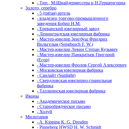
- Тип., М.Шнайдермессера и Н.Гершенгорна
Золото, серебро
- 5 (пятая) артель
- владелец торгово-промышленного
заведения Бобир Н.М.
- Ереванский ювелирный завод
- Ленинградская ювелирная фабрика
- Мастер-ювелир Зенгбуш Фридрих
Вильгельм (Sengbusch F. W.)
- Мастер-ювелир Левин Степан Кузьмич
- Мастер-ювелир Панкратьев Григорий
(Егор)
- Мастер-ювелир Фролов Сергей Алексеевич
- Московская ювелирная фабрика
- Санлайт (Sunlight)
- Свердловская ювелирно-гранильная
фабрика
- Таллиннская ювелирная фабрика
Иконы
- Академическое письмо
- Старообрядческое письмо
- Холуй
Милитария
- A. Kipping K. G. Dresden
- Pinneberg HWSD H. W. Schmidt