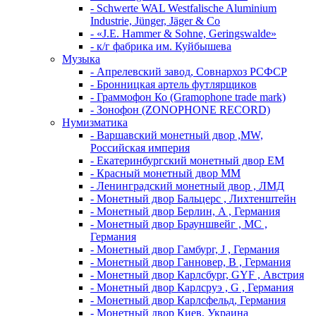
- Schwerte WAL Westfalische Aluminium
Industrie, Jünger, Jäger & Co
- «J.E. Hammer & Sohne, Geringswalde»
- к/г фабрика им. Куйбышева
Музыка
- Апрелевский завод, Совнархоз РСФСР
- Бронницкая артель футлярщиков
- Граммофон Ко (Gramophone trade mark)
- Зонофон (ZONOPHONE RECORD)
Нумизматика
- Варшавский монетный двор ,MW,
Российская империя
- Екатеринбургский монетный двор ЕМ
- Красный монетный двор ММ
- Ленинградский монетный двор , ЛМД
- Монетный двор Бальцерс , Лихтенштейн
- Монетный двор Берлин, A , Германия
- Монетный двор Брауншвейг , MC ,
Германия
- Монетный двор Гамбург, J , Германия
- Монетный двор Ганновер, B , Германия
- Монетный двор Карлсбург, GYF , Австрия
- Монетный двор Карлсруэ , G , Германия
- Монетный двор Карлсфельд, Германия
- Монетный двор Киев, Украина