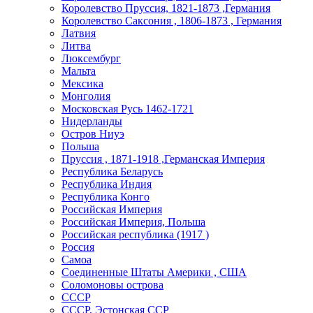
Королевство Пруссия, 1821-1873 ,Германия
Королевство Саксония , 1806-1873 , Германия
Латвия
Литва
Люксембург
Мальта
Мексика
Монголия
Московская Русь 1462-1721
Нидерланды
Остров Ниуэ
Польша
Пруссия , 1871-1918 ,Германская Империя
Республика Беларусь
Республика Индия
Республика Конго
Российская Империя
Российская Империя, Польша
Российская республика (1917 )
Россия
Самоа
Соединенные Штаты Америки , США
Соломоновы острова
СССР
СССР, Эстонская ССР