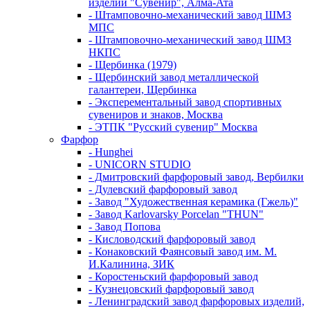
изделий "Сувенир", Алма-Ата
- Штамповочно-механический завод ШМЗ
МПС
- Штамповочно-механический завод ШМЗ
НКПС
- Щербинка (1979)
- Щербинский завод металлической
галантереи, Щербинка
- Эксперементальный завод спортивных
сувениров и знаков, Москва
- ЭТПК "Русский сувенир" Москва
Фарфор
- Hunghei
- UNICORN STUDIO
- Дмитровский фарфоровый завод, Вербилки
- Дулевский фарфоровый завод
- Завод "Художественная керамика (Гжель)"
- Завод Karlovarsky Porcelan "THUN"
- Завод Попова
- Кисловодский фарфоровый завод
- Конаковский Фаянсовый завод им. М.
И.Калинина, ЗИК
- Коростеньский фарфоровый завод
- Кузнецовский фарфоровый завод
- Ленинградский завод фарфоровых изделий,