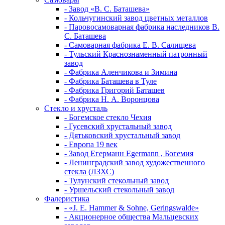
- Завод «В. С. Баташева»
- Кольчугинский завод цветных металлов
- Паровосамоварная фабрика наследников В.
С. Баташева
- Самоварная фабрика Е. В. Салищева
- Тульский Краснознаменный патронный
завод
- Фабрика Аленчикова и Зимина
- Фабрика Баташева в Туле
- Фабрика Григорий Баташев
- Фабрика Н. А. Воронцова
Стекло и хрусталь
- Богемское стекло Чехия
- Гусевский хрустальный завод
- Дятьковский хрустальный завод
- Европа 19 век
- Завод Егерманн Egermann , Богемия
- Ленинградский завод художественного
стекла (ЛЗХС)
- Тулунский стекольный завод
- Уршельский стекольный завод
Фалеристика
- «J. E. Hammer & Sohne, Geringswalde»
- Акционерное общества Мальцевских