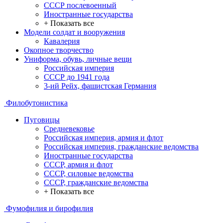
СССР послевоенный
Иностранные государства
+ Показать все
Модели солдат и вооружения
Кавалерия
Окопное творчество
Униформа, обувь, личные вещи
Российская империя
СССР до 1941 года
3-ий Рейх, фашистская Германия
Филобутонистика
Пуговицы
Средневековье
Российская империя, армия и флот
Российская империя, гражданские ведомства
Иностранные государства
СССР, армия и флот
СССР, силовые ведомства
СССР, гражданские ведомства
+ Показать все
Фумофилия и бирофилия