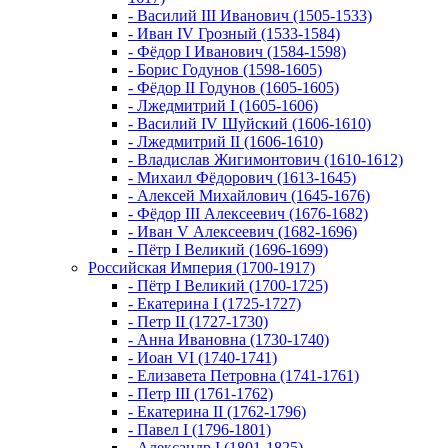
- Василий III Иванович (1505-1533)
- Иван IV Грозный (1533-1584)
- Фёдор I Иванович (1584-1598)
- Борис Годунов (1598-1605)
- Фёдор II Годунов (1605-1605)
- Лжедмитрий I (1605-1606)
- Василий IV Шуйский (1606-1610)
- Лжедмитрий II (1606-1610)
- Владислав Жигимонтович (1610-1612)
- Михаил Фёдорович (1613-1645)
- Алексей Михайлович (1645-1676)
- Фёдор III Алексеевич (1676-1682)
- Иван V Алексеевич (1682-1696)
- Пётр I Великий (1696-1699)
Российская Империя (1700-1917)
- Пётр I Великий (1700-1725)
- Екатерина I (1725-1727)
- Петр II (1727-1730)
- Анна Ивановна (1730-1740)
- Иоан VI (1740-1741)
- Елизавета Петровна (1741-1761)
- Петр III (1761-1762)
- Екатерина II (1762-1796)
- Павел I (1796-1801)
- Александр I (1801-1825)