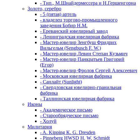
- Тип., М.Шнайдермессера и Н.Гершенгорна
Золото, серебро
- 5 (пятая) артель
- владелец торгово-промышленного
заведения Бобир Н.М.
- Ереванский ювелирный завод
- Ленинградская ювелирная фабрика
- Мастер-ювелир Зенгбуш Фридрих
Вильгельм (Sengbusch F. W.)
- Мастер-ювелир Левин Степан Кузьмич
- Мастер-ювелир Панкратьев Григорий
(Егор)
- Мастер-ювелир Фролов Сергей Алексеевич
- Московская ювелирная фабрика
- Санлайт (Sunlight)
- Свердловская ювелирно-гранильная
фабрика
- Таллиннская ювелирная фабрика
Иконы
- Академическое письмо
- Старообрядческое письмо
- Холуй
Милитария
- A. Kipping K. G. Dresden
- Pinneberg HWSD H. W. Schmidt