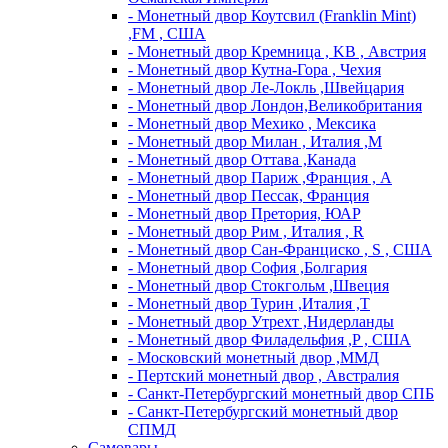
- Монетный двор Коутсвил (Franklin Mint)
,FM , США
- Монетный двор Кремница , KB , Австрия
- Монетный двор Кутна-Гора , Чехия
- Монетный двор Ле-Локль ,Швейцария
- Монетный двор Лондон,Великобритания
- Монетный двор Мехико , Мексика
- Монетный двор Милан , Италия ,M
- Монетный двор Оттава ,Канада
- Монетный двор Париж ,Франция , A
- Монетный двор Пессак, Франция
- Монетный двор Претория, ЮАР
- Монетный двор Рим , Италия , R
- Монетный двор Сан-Франциско , S , США
- Монетный двор София ,Болгария
- Монетный двор Стокгольм ,Швеция
- Монетный двор Турин ,Италия ,T
- Монетный двор Утрехт ,Нидерланды
- Монетный двор Филадельфия ,P , США
- Московский монетный двор ,ММД
- Пертский монетный двор , Австралия
- Санкт-Петербургский монетный двор СПБ
- Санкт-Петербургский монетный двор
СПМД
Самовары