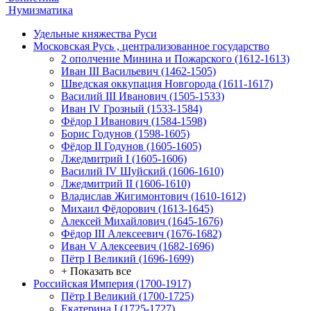
Нумизматика
Удельные княжества Руси
Московская Русь , централизованное государство
2 ополчение Минина и Пожарского (1612-1613)
Иван III Васильевич (1462-1505)
Шведская оккупация Новгорода (1611-1617)
Василий III Иванович (1505-1533)
Иван IV Грозный (1533-1584)
Фёдор I Иванович (1584-1598)
Борис Годунов (1598-1605)
Фёдор II Годунов (1605-1605)
Лжедмитрий I (1605-1606)
Василий IV Шуйский (1606-1610)
Лжедмитрий II (1606-1610)
Владислав Жигимонтович (1610-1612)
Михаил Фёдорович (1613-1645)
Алексей Михайлович (1645-1676)
Фёдор III Алексеевич (1676-1682)
Иван V Алексеевич (1682-1696)
Пётр I Великий (1696-1699)
+ Показать все
Российская Империя (1700-1917)
Пётр I Великий (1700-1725)
Екатерина I (1725-1727)