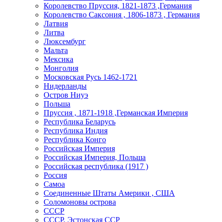
Королевство Пруссия, 1821-1873 ,Германия
Королевство Саксония , 1806-1873 , Германия
Латвия
Литва
Люксембург
Мальта
Мексика
Монголия
Московская Русь 1462-1721
Нидерланды
Остров Ниуэ
Польша
Пруссия , 1871-1918 ,Германская Империя
Республика Беларусь
Республика Индия
Республика Конго
Российская Империя
Российская Империя, Польша
Российская республика (1917 )
Россия
Самоа
Соединенные Штаты Америки , США
Соломоновы острова
СССР
СССР, Эстонская ССР