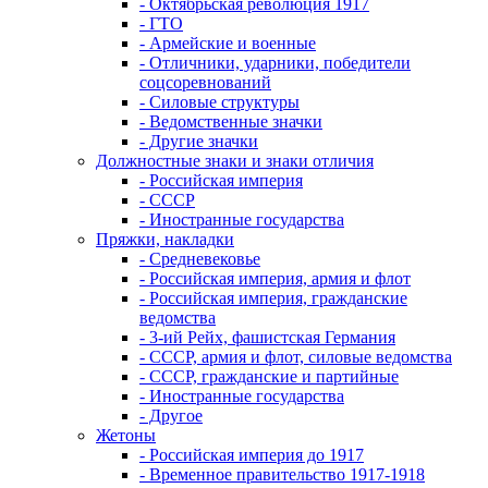
- Октябрьская революция 1917
- ГТО
- Армейские и военные
- Отличники, ударники, победители
соцсоревнований
- Силовые структуры
- Ведомственные значки
- Другие значки
Должностные знаки и знаки отличия
- Российская империя
- СССР
- Иностранные государства
Пряжки, накладки
- Средневековье
- Российская империя, армия и флот
- Российская империя, гражданские
ведомства
- 3-ий Рейх, фашистская Германия
- СССР, армия и флот, силовые ведомства
- СССР, гражданские и партийные
- Иностранные государства
- Другое
Жетоны
- Российская империя до 1917
- Временное правительство 1917-1918