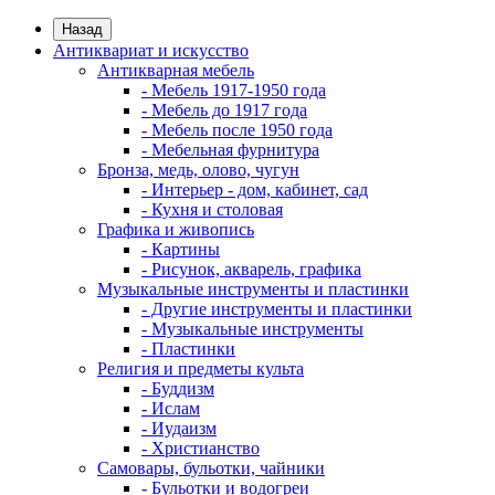
Назад
Антиквариат и искусство
Антикварная мебель
- Мебель 1917-1950 года
- Мебель до 1917 года
- Мебель после 1950 года
- Мебельная фурнитура
Бронза, медь, олово, чугун
- Интерьер - дом, кабинет, сад
- Кухня и столовая
Графика и живопись
- Картины
- Рисунок, акварель, графика
Музыкальные инструменты и пластинки
- Другие инструменты и пластинки
- Музыкальные инструменты
- Пластинки
Религия и предметы культа
- Буддизм
- Ислам
- Иудаизм
- Христианство
Самовары, бульотки, чайники
- Бульотки и водогреи