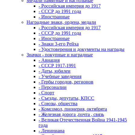
Медали памятные и настольные
- Российская империя до 1917
- СССР до 1991 года
- Иностранные
Наградные знаки, ордена, медали
- Российская империя до 1917
- СССР до 1991 года
- Иностранные
- Знаки 3-его Рейха
- Удостоверения и документы на награды
Значки - покупные и наградные
- Авиация
- СССР 1917-1991
- Даты, юбилеи
- Учебные заведения
- Гербы городов, регионов
- Персоналии
- Спорт
- Съезды, депутаты, КПСС
- Союзы, общества
- Комсомол, пионерия, октябрята
- Железная дорога ,почта , связь
- Великая Отечественная Война 1941-1945
года
- Лениниана