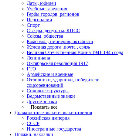
Даты, юбилеи
Учебные заведения
Гербы городов, регионов
Персоналии
Спорт
Съезды, депутаты, КПСС
Союзы, общества
Комсомол, пионерия, октябрята
Железная дорога ,почта , связь
Великая Отечественная Война 1941-1945 года
Лениниана
Октябрьская революция 1917
ГТО
Армейские и военные
Отличники, ударники, победители
соцсоревнований
Силовые структуры
Ведомственные значки
Другие значки
+ Показать все
Должностные знаки и знаки отличия
Российская империя
СССР
Иностранные государства
Пряжки, накладки