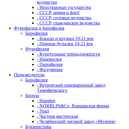
ведомства
- Иностранные государства
- СССР, армия и флот
- СССР, силовые ведомства
- СССР, гражданские ведомства
Фумофилия и бирофилия
Бирофилия
- Бокалы и кружки 19-21 век
- Пивные бутылки 19-21 век
Фумофилия
- Курительные принадлежности
- Никовилия
- Пирофилия
- Филумения
Производители
Бирофилия
- Ветровский пивоваренный завод
Тимофеевского
Бронза
- Hunghei
- NORBLIN&Co, Варшавская фирма
- Урал
- Частная мастерская
- Челябинский часовой завод «Молния»
Букинистика