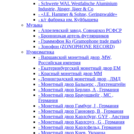
- Schwerte WAL Westfalische Aluminium
Industrie, Jünger, Jäger & Co
- «J.E. Hammer & Sohne, Geringswalde»
- к/г фабрика им. Куйбышева
Музыка
- Апрелевский завод, Совнархоз РСФСР
- Бронницкая артель футлярщиков
- Граммофон Ко (Gramophone trade mark)
- Зонофон (ZONOPHONE RECORD)
Нумизматика
- Варшавский монетный двор ,MW,
Российская империя
- Екатеринбургский монетный двор ЕМ
- Красный монетный двор ММ
- Ленинградский монетный двор , ЛМД
- Монетный двор Бальцерс , Лихтенштейн
- Монетный двор Берлин, A , Германия
- Монетный двор Брауншвейг , MC ,
Германия
- Монетный двор Гамбург, J , Германия
- Монетный двор Ганновер, B , Германия
- Монетный двор Карлсбург, GYF , Австрия
- Монетный двор Карлсруэ , G , Германия
- Монетный двор Карлсфельд, Германия
- Монетный двор Киев, Украина