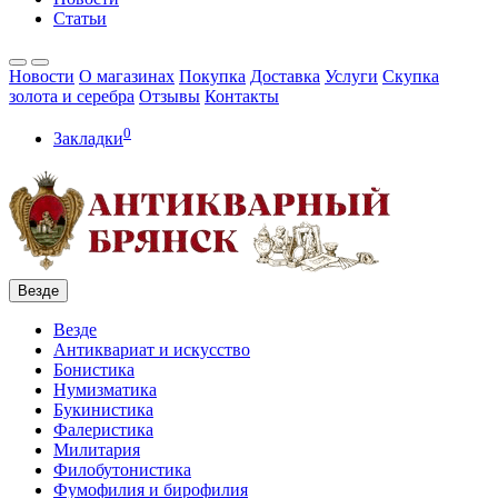
Статьи
Новости
О магазинах
Покупка
Доставка
Услуги
Скупка
золота и серебра
Отзывы
Контакты
0
Закладки
Везде
Везде
Антиквариат и искусство
Бонистика
Нумизматика
Букинистика
Фалеристика
Милитария
Филобутонистика
Фумофилия и бирофилия