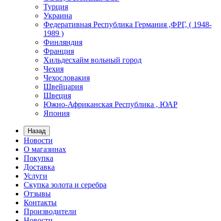
Турция
Украина
Федеративная Республика Германия ,ФРГ, ( 1948-
1989 )
Финляндия
Франция
Хильдесхайм вольный город
Чехия
Чехословакия
Швейцария
Швеция
Южно-Африканская Республика , ЮАР
Япония
Назад
Новости
О магазинах
Покупка
Доставка
Услуги
Скупка золота и серебра
Отзывы
Контакты
Производители
Новости