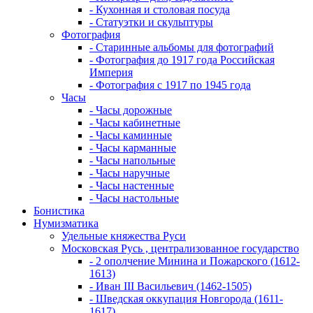
- Кухонная и столовая посуда
- Статуэтки и скульптуры
Фотография
- Старинные альбомы для фотографий
- Фотография до 1917 года Российская
Империя
- Фотография с 1917 по 1945 года
Часы
- Часы дорожные
- Часы кабинетные
- Часы каминные
- Часы карманные
- Часы напольные
- Часы наручные
- Часы настенные
- Часы настольные
Бонистика
Нумизматика
Удельные княжества Руси
Московская Русь , централизованное государство
- 2 ополчение Минина и Пожарского (1612-
1613)
- Иван III Васильевич (1462-1505)
- Шведская оккупация Новгорода (1611-
1617)