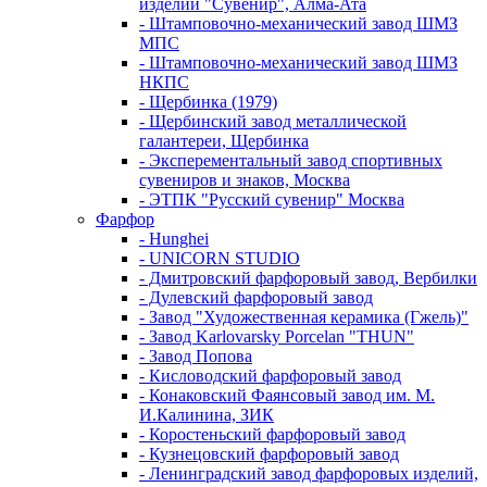
изделий "Сувенир", Алма-Ата
- Штамповочно-механический завод ШМЗ
МПС
- Штамповочно-механический завод ШМЗ
НКПС
- Щербинка (1979)
- Щербинский завод металлической
галантереи, Щербинка
- Эксперементальный завод спортивных
сувениров и знаков, Москва
- ЭТПК "Русский сувенир" Москва
Фарфор
- Hunghei
- UNICORN STUDIO
- Дмитровский фарфоровый завод, Вербилки
- Дулевский фарфоровый завод
- Завод "Художественная керамика (Гжель)"
- Завод Karlovarsky Porcelan "THUN"
- Завод Попова
- Кисловодский фарфоровый завод
- Конаковский Фаянсовый завод им. М.
И.Калинина, ЗИК
- Коростеньский фарфоровый завод
- Кузнецовский фарфоровый завод
- Ленинградский завод фарфоровых изделий,