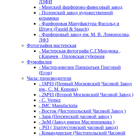
ЛЗФИ
- Минский фарфорово-фаянсовый завод
- Полонский завод художественной
керамики
- Фарфоровая Мануфактура Фасольд и
Штаух (Fasold & Stauch)
- Фарфоровый завод им. М. В. Ломоносова,
ЛФЗ
Фотография мастерская
- Мастерская фотографа С.Г.Миндюка ,
г.Карачев , Орловская губерния
Фумофилия
- Мастер-ювелир Панкратьев Григорий
(Егор)
Часы: производители
- 1МЧЗ (Первый Московский Часовой Завод
им., С. М. Кирова)
- 2МЧЗ (Второй Московский Часовой Завод )
- C. Vernez
- IMC Manufactoria
- Восток (Чистопольский Часовой Завод )
- Заря (Пензенский часовой завод )
- ЗиМ (Завод имени Масленникова )
- ЗЧЗ ( Златоустовский часовой завод)
- Командирские (Чистопольский Часовой