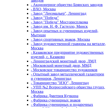
заводов
- Акционерное общество Брянских заводов
- ВХО, Москва
- Завод "Ленэмальер", Ленинград
- Завод "Победа"
- Завод "Победа" Мосгорисплкома
- Завод им. Н. Ф. Гастелло, Минск
- Завод опытных и сувенирных изделий,
Мытищи
- Завод спортивных знаков, Москва
- Завод художественной гравюры на металле,
Москва
- Казаковское предприятие художественных
изделий, с. Казаково
- Ленинградский монетный двор, ЛМД
- Московский монетный двор, ММД
- Московское товарищество художников
- Опытный завод металлической галантереи
и сувениров, Ленинград
- Товарищество "ИЗО", Ленинград
- УПП №2 Всероссийского общества глухих,
Москва
- Фабрика Дмитрия Кучкина
- Фабрика сувенирных знаков
- Фабрика сувенирных и подарочных