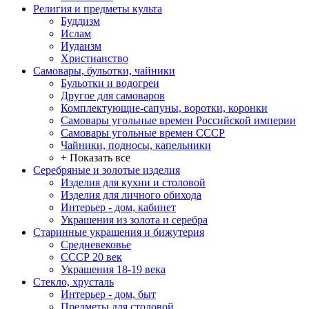
Религия и предметы культа
Буддизм
Ислам
Иудаизм
Христианство
Самовары, бульотки, чайники
Бульотки и водогреи
Другое для самоваров
Комплектующие-сапуны, воротки, коронки
Самовары угольные времен Российской империи
Самовары угольные времен СССР
Чайники, подносы, капельники
+ Показать все
Серебряные и золотые изделия
Изделия для кухни и столовой
Изделия для личного обихода
Интерьер - дом, кабинет
Украшения из золота и серебра
Старинные украшения и бижутерия
Средневековье
СССР 20 век
Украшения 18-19 века
Стекло, хрусталь
Интерьер - дом, быт
Предметы для столовой