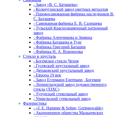
- Завод «В. С. Баташева»
- Кольчугинский завод цветных металлов
- Паровосамоварная фабрика наследников В.
С. Баташева
- Самоварная фабрика Е. В. Салищева
- Тульский Краснознаменный патронный
завод
- Фабрика Аленчикова и Зимина
- Фабрика Баташева в Туле
- Фабрика Григорий Баташев
- Фабрика Н. А. Воронцова
Стекло и хрусталь
- Богемское стекло Чехия
- Гусевский хрустальный завод
- Дятьковский хрустальный завод
- Европа 19 век
- Завод Егерманн Egermann , Богемия
- Ленинградский завод художественного
стекла (ЛЗХС)
- Тулунский стекольный завод
- Уршельский стекольный завод
Фалеристика
- «J. E. Hammer & Sohne, Geringswalde»
- Акционерное общества Мальцевских