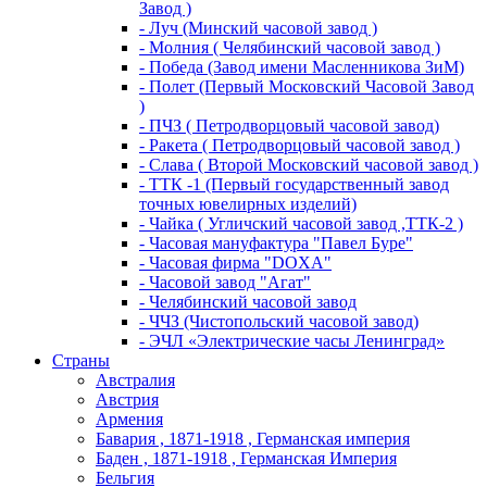
Завод )
- Луч (Минский часовой завод )
- Молния ( Челябинский часовой завод )
- Победа (Завод имени Масленникова ЗиМ)
- Полет (Первый Московский Часовой Завод
)
- ПЧЗ ( Петродворцовый часовой завод)
- Ракета ( Петродворцовый часовой завод )
- Слава ( Второй Московский часовой завод )
- ТТК -1 (Первый государственный завод
точных ювелирных изделий)
- Чайка ( Угличский часовой завод ,ТТК-2 )
- Часовая мануфактура "Павел Буре"
- Часовая фирма "DOXA"
- Часовой завод "Агат"
- Челябинский часовой завод
- ЧЧЗ (Чистопольский часовой завод)
- ЭЧЛ «Электрические часы Ленинград»
Страны
Австралия
Австрия
Армения
Бавария , 1871-1918 , Германская империя
Баден , 1871-1918 , Германская Империя
Бельгия