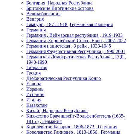
Болгария ,Народная Республика
Британские Виргинские острова
Великобритания
Венгрия
Гамбург , 1871-1918 ,Германская Империя
Германия
Германия , Веймарская республика , 1919-1933
Германия ,Европейский Союз , Евро , 2002-2022
Германия нацистская , 3 рейх , 1933-1945
Германия Федеративная Республика , 1990-2001
Германская Демократическая Республика , ГДР ,
1948-1990
Гибралтар
Греция
Демократическая Республика Конго
Европа
Израиль
Испания
Италия
Казахстан
Китай , Народная Республика
Княжество Брауншвейг-Вольфенбюттель (1635-
1815 ) , Германия
Королевство Бавария , 1806-1873 , Германия
Королевство Ганновер , 1813-1866 , Германия