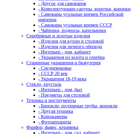
- Другое для самоваров
- Комплектующие-сапуны, воротки, коронки
- Самовары угольные времен Российской
империи
- Самовары угольные времен СССР
- Чайники, подносы, капельники
Серебряные и золотые изделия
- Изделия для кухни и столовой
- Изделия для личного обихода
- Интерьер - дом, кабинет
- Украшения из золота и серебра
Старинные украшения и бижутерия
- Средневековье
- СССР 20 век
- Украшения 18-19 века
Стекло, хрусталь
- Интерьер - дом, быт
- Предметы для столовой
Техника и инструменты
- Бинокли, подзорные трубы, монокли
- Другая техника
- Кинокамеры
- Фотоаппараты
Фарфор, фаянс, керамика
- Интерьер - дом, сад, кабинет