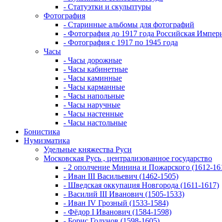
- Статуэтки и скульптуры
Фотография
- Старинные альбомы для фотографий
- Фотография до 1917 года Российская Импер
- Фотография с 1917 по 1945 года
Часы
- Часы дорожные
- Часы кабинетные
- Часы каминные
- Часы карманные
- Часы напольные
- Часы наручные
- Часы настенные
- Часы настольные
Бонистика
Нумизматика
Удельные княжества Руси
Московская Русь , централизованное государство
- 2 ополчение Минина и Пожарского (1612-16
- Иван III Васильевич (1462-1505)
- Шведская оккупация Новгорода (1611-1617)
- Василий III Иванович (1505-1533)
- Иван IV Грозный (1533-1584)
- Фёдор I Иванович (1584-1598)
- Борис Годунов (1598-1605)