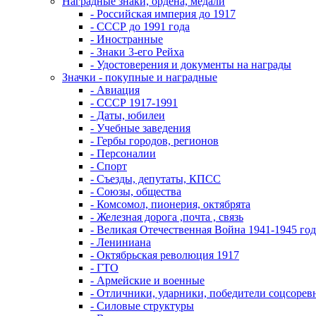
Наградные знаки, ордена, медали
- Российская империя до 1917
- СССР до 1991 года
- Иностранные
- Знаки 3-его Рейха
- Удостоверения и документы на награды
Значки - покупные и наградные
- Авиация
- СССР 1917-1991
- Даты, юбилеи
- Учебные заведения
- Гербы городов, регионов
- Персоналии
- Спорт
- Съезды, депутаты, КПСС
- Союзы, общества
- Комсомол, пионерия, октябрята
- Железная дорога ,почта , связь
- Великая Отечественная Война 1941-1945 год
- Лениниана
- Октябрьская революция 1917
- ГТО
- Армейские и военные
- Отличники, ударники, победители соцсоре
- Силовые структуры