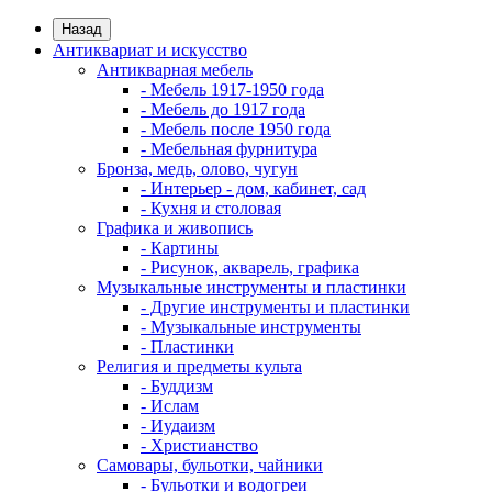
Назад
Антиквариат и искусство
Антикварная мебель
- Мебель 1917-1950 года
- Мебель до 1917 года
- Мебель после 1950 года
- Мебельная фурнитура
Бронза, медь, олово, чугун
- Интерьер - дом, кабинет, сад
- Кухня и столовая
Графика и живопись
- Картины
- Рисунок, акварель, графика
Музыкальные инструменты и пластинки
- Другие инструменты и пластинки
- Музыкальные инструменты
- Пластинки
Религия и предметы культа
- Буддизм
- Ислам
- Иудаизм
- Христианство
Самовары, бульотки, чайники
- Бульотки и водогреи