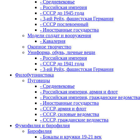
- Средневековье
- Российская империя
- СССР до 1945 года
- 3-ий Рейх, фашистская Германия
- СССР послевоенный
- Иностранные государства
Модели солдат и вооружения
- Кавалерия
Окопное творчество
Униформа, обувь, личные вещи
- Российская империя
- СССР до 1941 года
- 3-ий Рейх, фашистская Германия
Филобутонистика
Пуговицы
- Средневековье
- Российская империя, армия и флот
- Российская империя, гражданские ведомства
- Иностранные государства
- СССР, армия и флот
- СССР, силовые ведомства
- СССР, гражданские ведомства
Фумофилия и бирофилия
Бирофилия
- Бокалы и кружки 19-21 век