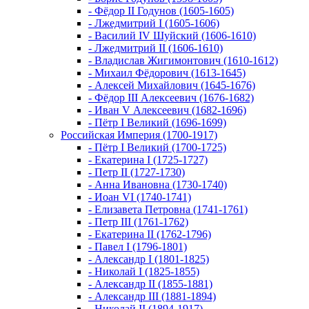
- Фёдор II Годунов (1605-1605)
- Лжедмитрий I (1605-1606)
- Василий IV Шуйский (1606-1610)
- Лжедмитрий II (1606-1610)
- Владислав Жигимонтович (1610-1612)
- Михаил Фёдорович (1613-1645)
- Алексей Михайлович (1645-1676)
- Фёдор III Алексеевич (1676-1682)
- Иван V Алексеевич (1682-1696)
- Пётр I Великий (1696-1699)
Российская Империя (1700-1917)
- Пётр I Великий (1700-1725)
- Екатерина I (1725-1727)
- Петр II (1727-1730)
- Анна Ивановна (1730-1740)
- Иоан VI (1740-1741)
- Елизавета Петровна (1741-1761)
- Петр III (1761-1762)
- Екатерина II (1762-1796)
- Павел I (1796-1801)
- Александр I (1801-1825)
- Николай I (1825-1855)
- Александр II (1855-1881)
- Александр III (1881-1894)
- Николай II (1894-1917)