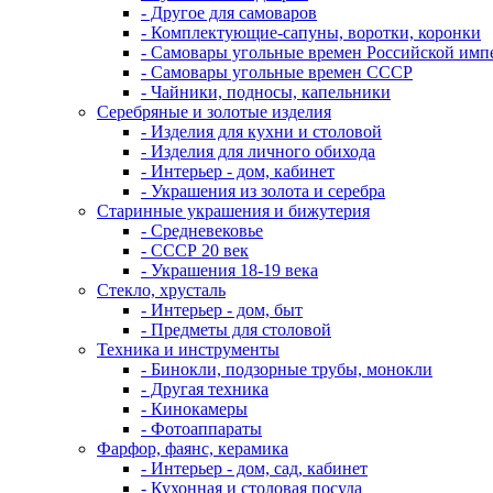
- Другое для самоваров
- Комплектующие-сапуны, воротки, коронки
- Самовары угольные времен Российской имп
- Самовары угольные времен СССР
- Чайники, подносы, капельники
Серебряные и золотые изделия
- Изделия для кухни и столовой
- Изделия для личного обихода
- Интерьер - дом, кабинет
- Украшения из золота и серебра
Старинные украшения и бижутерия
- Средневековье
- СССР 20 век
- Украшения 18-19 века
Стекло, хрусталь
- Интерьер - дом, быт
- Предметы для столовой
Техника и инструменты
- Бинокли, подзорные трубы, монокли
- Другая техника
- Кинокамеры
- Фотоаппараты
Фарфор, фаянс, керамика
- Интерьер - дом, сад, кабинет
- Кухонная и столовая посуда