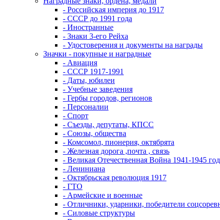
Наградные знаки, ордена, медали
- Российская империя до 1917
- СССР до 1991 года
- Иностранные
- Знаки 3-его Рейха
- Удостоверения и документы на награды
Значки - покупные и наградные
- Авиация
- СССР 1917-1991
- Даты, юбилеи
- Учебные заведения
- Гербы городов, регионов
- Персоналии
- Спорт
- Съезды, депутаты, КПСС
- Союзы, общества
- Комсомол, пионерия, октябрята
- Железная дорога ,почта , связь
- Великая Отечественная Война 1941-1945 год
- Лениниана
- Октябрьская революция 1917
- ГТО
- Армейские и военные
- Отличники, ударники, победители соцсоре
- Силовые структуры