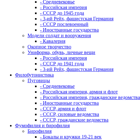
- Средневековье
- Российская империя
- СССР до 1945 года
- 3-ий Рейх, фашистская Германия
- СССР послевоенный
- Иностранные государства
Модели солдат и вооружения
- Кавалерия
Окопное творчество
Униформа, обувь, личные вещи
- Российская империя
- СССР до 1941 года
- 3-ий Рейх, фашистская Германия
Филобутонистика
Пуговицы
- Средневековье
- Российская империя, армия и флот
- Российская империя, гражданские ведомства
- Иностранные государства
- СССР, армия и флот
- СССР, силовые ведомства
- СССР, гражданские ведомства
Фумофилия и бирофилия
Бирофилия
- Бокалы и кружки 19-21 век