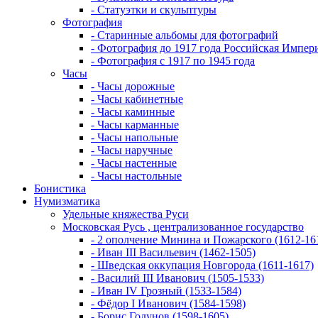
- Статуэтки и скульптуры
Фотография
- Старинные альбомы для фотографий
- Фотография до 1917 года Российская Импер
- Фотография с 1917 по 1945 года
Часы
- Часы дорожные
- Часы кабинетные
- Часы каминные
- Часы карманные
- Часы напольные
- Часы наручные
- Часы настенные
- Часы настольные
Бонистика
Нумизматика
Удельные княжества Руси
Московская Русь , централизованное государство
- 2 ополчение Минина и Пожарского (1612-16
- Иван III Васильевич (1462-1505)
- Шведская оккупация Новгорода (1611-1617)
- Василий III Иванович (1505-1533)
- Иван IV Грозный (1533-1584)
- Фёдор I Иванович (1584-1598)
- Борис Годунов (1598-1605)