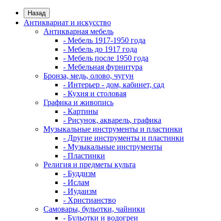
Назад
Антиквариат и искусство
Антикварная мебель
- Мебель 1917-1950 года
- Мебель до 1917 года
- Мебель после 1950 года
- Мебельная фурнитура
Бронза, медь, олово, чугун
- Интерьер - дом, кабинет, сад
- Кухня и столовая
Графика и живопись
- Картины
- Рисунок, акварель, графика
Музыкальные инструменты и пластинки
- Другие инструменты и пластинки
- Музыкальные инструменты
- Пластинки
Религия и предметы культа
- Буддизм
- Ислам
- Иудаизм
- Христианство
Самовары, бульотки, чайники
- Бульотки и водогреи