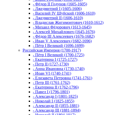
- Фёдор II Годунов (1605-1605)
- Лжедмитрий I (1605-1606)
- Василий IV Шуйский (1606-1610)
- Лжедмитрий II (1606-1610)
- Владислав Жигимонтович (1610-1612)
- Михаил Фёдорович (1613-1645)
- Алексей Михайлович (1645-1676)
- Фёдор III Алексеевич (1676-1682)
- Иван V Алексеевич (1682-1696)
- Пётр I Великий (1696-1699)
Российская Империя (1700-1917)
- Пётр I Великий (1700-1725)
- Екатерина I (1725-1727)
- Петр II (1727-1730)
- Анна Ивановна (1730-1740)
- Иоан VI (1740-1741)
- Елизавета Петровна (1741-1761)
- Петр III (1761-1762)
- Екатерина II (1762-1796)
- Павел I (1796-1801)
- Александр I (1801-1825)
- Николай I (1825-1855)
- Александр II (1855-1881)
- Александр III (1881-1894)
- Николай II (1894-1917)