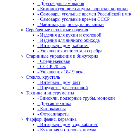
- Другое для самоваров
- Комплектующие-сапуны, воротки, коронки
- Самовары угольные времен Российской имп
- Самовары угольные времен СССР
- Чайники, подносы, капельники
Серебряные и золотые изделия
- Изделия для кухни и столовой
- Изделия для личного обихода
- Интерьер - дом, кабинет
- Украшения из золота и серебра
Старинные украшения и бижутерия
- Средневековье
- СССР 20 век
- Украшения 18-19 века
Стекло, хрусталь
- Интерьер - дом, быт
- Предметы для столовой
Техника и инструменты
- Бинокли, подзорные трубы, монокли
- Другая техника
- Кинокамеры
- Фотоаппараты
Фарфор, фаянс, керамика
- Интерьер - дом, сад, кабинет
- Кухонная и столовая посуда