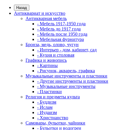
Назад
Антиквариат и искусство
Антикварная мебель
- Мебель 1917-1950 года
- Мебель до 1917 года
- Мебель после 1950 года
- Мебельная фурнитура
Бронза, медь, олово, чугун
- Интерьер - дом, кабинет, сад
- Кухня и столовая
Графика и живопись
- Картины
- Рисунок, акварель, графика
Музыкальные инструменты и пластинки
- Другие инструменты и пластинки
- Музыкальные инструменты
- Пластинки
Религия и предметы культа
- Буддизм
- Ислам
- Иудаизм
- Христианство
Самовары, бульотки, чайники
- Бульотки и водогреи