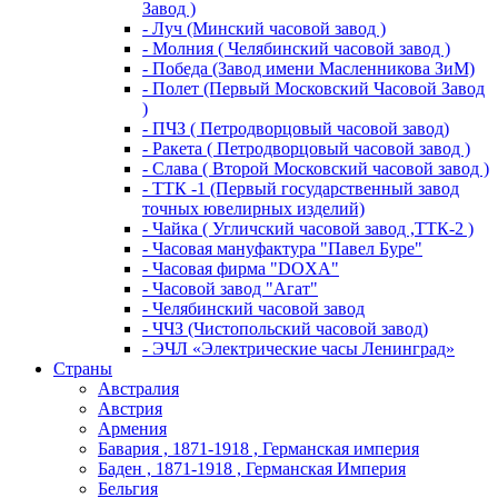
Завод )
- Луч (Минский часовой завод )
- Молния ( Челябинский часовой завод )
- Победа (Завод имени Масленникова ЗиМ)
- Полет (Первый Московский Часовой Завод
)
- ПЧЗ ( Петродворцовый часовой завод)
- Ракета ( Петродворцовый часовой завод )
- Слава ( Второй Московский часовой завод )
- ТТК -1 (Первый государственный завод
точных ювелирных изделий)
- Чайка ( Угличский часовой завод ,ТТК-2 )
- Часовая мануфактура "Павел Буре"
- Часовая фирма "DOXA"
- Часовой завод "Агат"
- Челябинский часовой завод
- ЧЧЗ (Чистопольский часовой завод)
- ЭЧЛ «Электрические часы Ленинград»
Страны
Австралия
Австрия
Армения
Бавария , 1871-1918 , Германская империя
Баден , 1871-1918 , Германская Империя
Бельгия