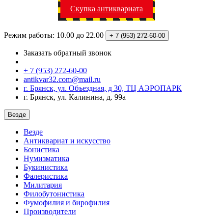
Скупка антиквариата
Режим работы: 10.00 до 22.00
+ 7 (953)
272-60-00
Заказать обратный звонок
+ 7 (953) 272-60-00
antikvar32.com@mail.ru
г. Брянск, ул. Объездная, д 30, ТЦ АЭРОПАРК
г. Брянск, ул. Калинина, д. 99а
Везде
Везде
Антиквариат и искусство
Бонистика
Нумизматика
Букинистика
Фалеристика
Милитария
Филобутонистика
Фумофилия и бирофилия
Производители