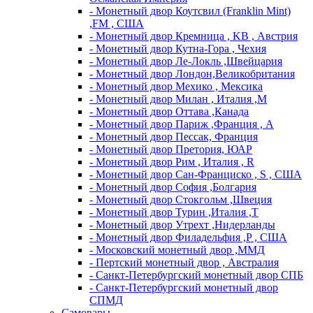
- Монетный двор Коутсвил (Franklin Mint)
,FM , США
- Монетный двор Кремница , KB , Австрия
- Монетный двор Кутна-Гора , Чехия
- Монетный двор Ле-Локль ,Швейцария
- Монетный двор Лондон,Великобритания
- Монетный двор Мехико , Мексика
- Монетный двор Милан , Италия ,M
- Монетный двор Оттава ,Канада
- Монетный двор Париж ,Франция , A
- Монетный двор Пессак, Франция
- Монетный двор Претория, ЮАР
- Монетный двор Рим , Италия , R
- Монетный двор Сан-Франциско , S , США
- Монетный двор София ,Болгария
- Монетный двор Стокгольм ,Швеция
- Монетный двор Турин ,Италия ,T
- Монетный двор Утрехт ,Нидерланды
- Монетный двор Филадельфия ,P , США
- Московский монетный двор ,ММД
- Пертский монетный двор , Австралия
- Санкт-Петербургский монетный двор СПБ
- Санкт-Петербургский монетный двор
СПМД
Самовары