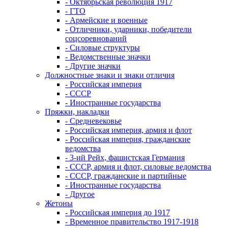
- Октябрьская революция 1917
- ГТО
- Армейские и военные
- Отличники, ударники, победители
соцсоревнований
- Силовые структуры
- Ведомственные значки
- Другие значки
Должностные знаки и знаки отличия
- Российская империя
- СССР
- Иностранные государства
Пряжки, накладки
- Средневековье
- Российская империя, армия и флот
- Российская империя, гражданские
ведомства
- 3-ий Рейх, фашистская Германия
- СССР, армия и флот, силовые ведомства
- СССР, гражданские и партийные
- Иностранные государства
- Другое
Жетоны
- Российская империя до 1917
- Временное правительство 1917-1918