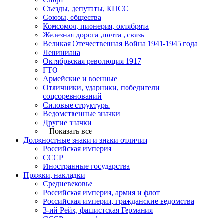
Съезды, депутаты, КПСС
Союзы, общества
Комсомол, пионерия, октябрята
Железная дорога ,почта , связь
Великая Отечественная Война 1941-1945 года
Лениниана
Октябрьская революция 1917
ГТО
Армейские и военные
Отличники, ударники, победители
соцсоревнований
Силовые структуры
Ведомственные значки
Другие значки
+ Показать все
Должностные знаки и знаки отличия
Российская империя
СССР
Иностранные государства
Пряжки, накладки
Средневековье
Российская империя, армия и флот
Российская империя, гражданские ведомства
3-ий Рейх, фашистская Германия