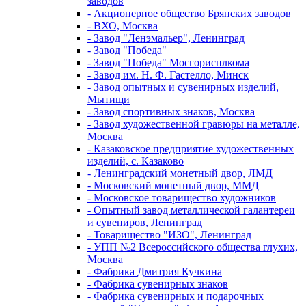
заводов
- Акционерное общество Брянских заводов
- ВХО, Москва
- Завод "Ленэмальер", Ленинград
- Завод "Победа"
- Завод "Победа" Мосгорисплкома
- Завод им. Н. Ф. Гастелло, Минск
- Завод опытных и сувенирных изделий,
Мытищи
- Завод спортивных знаков, Москва
- Завод художественной гравюры на металле,
Москва
- Казаковское предприятие художественных
изделий, с. Казаково
- Ленинградский монетный двор, ЛМД
- Московский монетный двор, ММД
- Московское товарищество художников
- Опытный завод металлической галантереи
и сувениров, Ленинград
- Товарищество "ИЗО", Ленинград
- УПП №2 Всероссийского общества глухих,
Москва
- Фабрика Дмитрия Кучкина
- Фабрика сувенирных знаков
- Фабрика сувенирных и подарочных