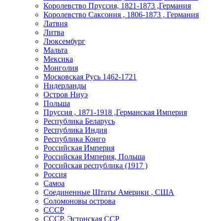
Королевство Пруссия, 1821-1873 ,Германия
Королевство Саксония , 1806-1873 , Германия
Латвия
Литва
Люксембург
Мальта
Мексика
Монголия
Московская Русь 1462-1721
Нидерланды
Остров Ниуэ
Польша
Пруссия , 1871-1918 ,Германская Империя
Республика Беларусь
Республика Индия
Республика Конго
Российская Империя
Российская Империя, Польша
Российская республика (1917 )
Россия
Самоа
Соединенные Штаты Америки , США
Соломоновы острова
СССР
СССР, Эстонская ССР