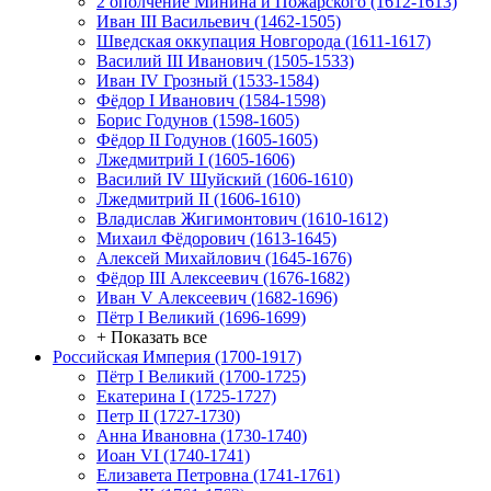
2 ополчение Минина и Пожарского (1612-1613)
Иван III Васильевич (1462-1505)
Шведская оккупация Новгорода (1611-1617)
Василий III Иванович (1505-1533)
Иван IV Грозный (1533-1584)
Фёдор I Иванович (1584-1598)
Борис Годунов (1598-1605)
Фёдор II Годунов (1605-1605)
Лжедмитрий I (1605-1606)
Василий IV Шуйский (1606-1610)
Лжедмитрий II (1606-1610)
Владислав Жигимонтович (1610-1612)
Михаил Фёдорович (1613-1645)
Алексей Михайлович (1645-1676)
Фёдор III Алексеевич (1676-1682)
Иван V Алексеевич (1682-1696)
Пётр I Великий (1696-1699)
+ Показать все
Российская Империя (1700-1917)
Пётр I Великий (1700-1725)
Екатерина I (1725-1727)
Петр II (1727-1730)
Анна Ивановна (1730-1740)
Иоан VI (1740-1741)
Елизавета Петровна (1741-1761)