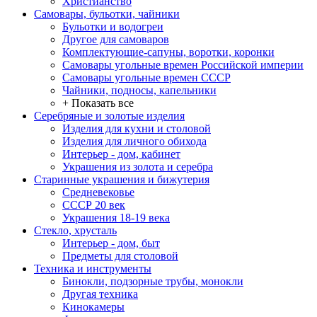
Христианство
Самовары, бульотки, чайники
Бульотки и водогреи
Другое для самоваров
Комплектующие-сапуны, воротки, коронки
Самовары угольные времен Российской империи
Самовары угольные времен СССР
Чайники, подносы, капельники
+ Показать все
Серебряные и золотые изделия
Изделия для кухни и столовой
Изделия для личного обихода
Интерьер - дом, кабинет
Украшения из золота и серебра
Старинные украшения и бижутерия
Средневековье
СССР 20 век
Украшения 18-19 века
Стекло, хрусталь
Интерьер - дом, быт
Предметы для столовой
Техника и инструменты
Бинокли, подзорные трубы, монокли
Другая техника
Кинокамеры