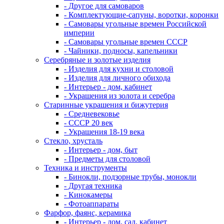
- Другое для самоваров
- Комплектующие-сапуны, воротки, коронки
- Самовары угольные времен Российской
империи
- Самовары угольные времен СССР
- Чайники, подносы, капельники
Серебряные и золотые изделия
- Изделия для кухни и столовой
- Изделия для личного обихода
- Интерьер - дом, кабинет
- Украшения из золота и серебра
Старинные украшения и бижутерия
- Средневековье
- СССР 20 век
- Украшения 18-19 века
Стекло, хрусталь
- Интерьер - дом, быт
- Предметы для столовой
Техника и инструменты
- Бинокли, подзорные трубы, монокли
- Другая техника
- Кинокамеры
- Фотоаппараты
Фарфор, фаянс, керамика
- Интерьер - дом, сад, кабинет