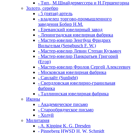
- Тип., М.Шнайдермессера и Н.Гершенгорна
Золото, серебро
- 5 (пятая) артель
- владелец торгово-промышленного
заведения Бобир Н.М.
- Ереванский ювелирный завод
- Ленинградская ювелирная фабрика
- Мастер-ювелир Зенгбуш Фридрих
Вильгельм (Sengbusch F. W.)
- Мастер-ювелир Левин Степан Кузьмич
- Мастер-ювелир Панкратьев Григорий
(Егор)
- Мастер-ювелир Фролов Сергей Алексеевич
- Московская ювелирная фабрика
- Санлайт (Sunlight)
- Свердловская ювелирно-гранильная
фабрика
- Таллиннская ювелирная фабрика
Иконы
- Академическое письмо
- Старообрядческое письмо
- Холуй
Милитария
- A. Kipping K. G. Dresden
- Pinneberg HWSD H. W. Schmidt