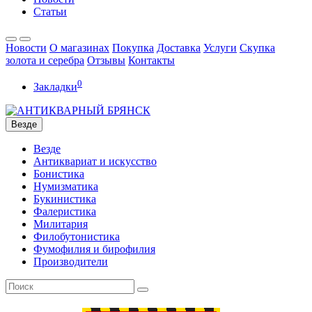
Статьи
Новости
О магазинах
Покупка
Доставка
Услуги
Скупка
золота и серебра
Отзывы
Контакты
0
Закладки
Везде
Везде
Антиквариат и искусство
Бонистика
Нумизматика
Букинистика
Фалеристика
Милитария
Филобутонистика
Фумофилия и бирофилия
Производители