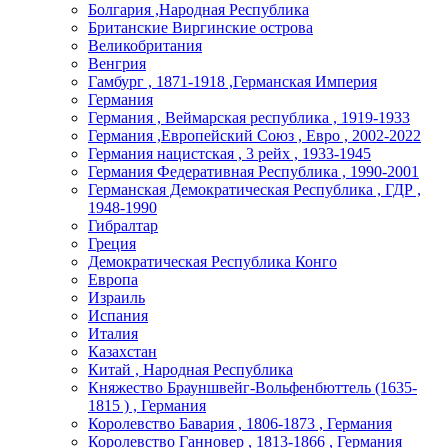
Болгария ,Народная Республика
Британские Виргинские острова
Великобритания
Венгрия
Гамбург , 1871-1918 ,Германская Империя
Германия
Германия , Веймарская республика , 1919-1933
Германия ,Европейский Союз , Евро , 2002-2022
Германия нацистская , 3 рейх , 1933-1945
Германия Федеративная Республика , 1990-2001
Германская Демократическая Республика , ГДР ,
1948-1990
Гибралтар
Греция
Демократическая Республика Конго
Европа
Израиль
Испания
Италия
Казахстан
Китай , Народная Республика
Княжество Брауншвейг-Вольфенбюттель (1635-
1815 ) , Германия
Королевство Бавария , 1806-1873 , Германия
Королевство Ганновер , 1813-1866 , Германия