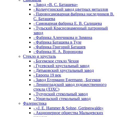
- Завод «В. С. Баташева»
- Кольчугинский завод цветных металлов
- Паровосамоварная фабрика наследников В.
С. Баташева
- Самоварная фабрика Е. В. Салищева
- Тульский Краснознаменный патронный
завод
- Фабрика Аленчикова и Зимина
- Фабрика Баташева в Туле
- Фабрика Григорий Баташев
- Фабрика Н. А. Воронцова
Стекло и хрусталь
- Богемское стекло Чехия
- Гусевский хрустальный завод
- Дятьковский хрустальный завод
- Европа 19 век
- Завод Егерманн Egermann , Богемия
- Ленинградский завод художественного
стекла (ЛЗХС)
- Тулунский стекольный завод
- Уршельский стекольный завод
Фалеристика
- «J. E. Hammer & Sohne, Geringswalde»
- Акционерное общества Мальцевских