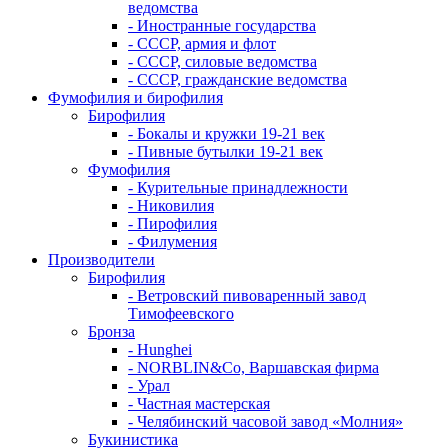
ведомства
- Иностранные государства
- СССР, армия и флот
- СССР, силовые ведомства
- СССР, гражданские ведомства
Фумофилия и бирофилия
Бирофилия
- Бокалы и кружки 19-21 век
- Пивные бутылки 19-21 век
Фумофилия
- Курительные принадлежности
- Никовилия
- Пирофилия
- Филумения
Производители
Бирофилия
- Ветровский пивоваренный завод
Тимофеевского
Бронза
- Hunghei
- NORBLIN&Co, Варшавская фирма
- Урал
- Частная мастерская
- Челябинский часовой завод «Молния»
Букинистика