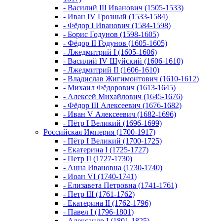
- Василий III Иванович (1505-1533)
- Иван IV Грозный (1533-1584)
- Фёдор I Иванович (1584-1598)
- Борис Годунов (1598-1605)
- Фёдор II Годунов (1605-1605)
- Лжедмитрий I (1605-1606)
- Василий IV Шуйский (1606-1610)
- Лжедмитрий II (1606-1610)
- Владислав Жигимонтович (1610-1612)
- Михаил Фёдорович (1613-1645)
- Алексей Михайлович (1645-1676)
- Фёдор III Алексеевич (1676-1682)
- Иван V Алексеевич (1682-1696)
- Пётр I Великий (1696-1699)
Российская Империя (1700-1917)
- Пётр I Великий (1700-1725)
- Екатерина I (1725-1727)
- Петр II (1727-1730)
- Анна Ивановна (1730-1740)
- Иоан VI (1740-1741)
- Елизавета Петровна (1741-1761)
- Петр III (1761-1762)
- Екатерина II (1762-1796)
- Павел I (1796-1801)
- Александр I (1801-1825)