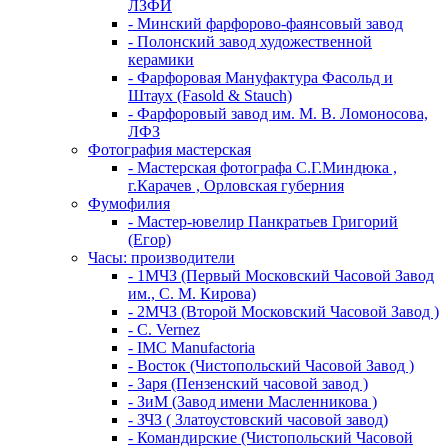
ЛЗФИ
- Минский фарфорово-фаянсовый завод
- Полонский завод художественной
керамики
- Фарфоровая Мануфактура Фасольд и
Штаух (Fasold & Stauch)
- Фарфоровый завод им. М. В. Ломоносова,
ЛФЗ
Фотография мастерская
- Мастерская фотографа С.Г.Миндюка ,
г.Карачев , Орловская губерния
Фумофилия
- Мастер-ювелир Панкратьев Григорий
(Егор)
Часы: производители
- 1МЧЗ (Первый Московский Часовой Завод
им., С. М. Кирова)
- 2МЧЗ (Второй Московский Часовой Завод )
- C. Vernez
- IMC Manufactoria
- Восток (Чистопольский Часовой Завод )
- Заря (Пензенский часовой завод )
- ЗиМ (Завод имени Масленникова )
- ЗЧЗ ( Златоустовский часовой завод)
- Командирские (Чистопольский Часовой