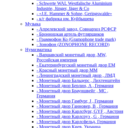
- Schwerte WAL Westfalische Aluminium
Industrie, Jünger, Jäger & Co
- «J.E. Hammer & Sohne, Geringswalde»
- к/г фабрика им. Куйбышева
Музыка
- Апрелевский завод, Совнархоз РСФСР
- Бронницкая артель футлярщиков
- Граммофон Ко (Gramophone trade mark)
- Зонофон (ZONOPHONE RECORD)
Нумизматика
- Варшавский монетный двор ,MW,
Российская империя
- Екатеринбургский монетный двор ЕМ
- Красный монетный двор ММ
- Ленинградский монетный двор , ЛМД
- Монетный двор Бальцерс , Лихтенштейн
- Монетный двор Берлин, A , Германия
- Монетный двор Брауншвейг , MC ,
Германия
- Монетный двор Гамбург, J , Германия
- Монетный двор Ганновер, B , Германия
- Монетный двор Карлсбург, GYF , Австрия
- Монетный двор Карлсруэ , G , Германия
- Монетный двор Карлсфельд, Германия
- Монетный двор Киев, Украина