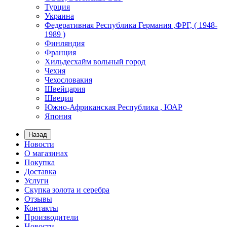
Турция
Украина
Федеративная Республика Германия ,ФРГ, ( 1948-
1989 )
Финляндия
Франция
Хильдесхайм вольный город
Чехия
Чехословакия
Швейцария
Швеция
Южно-Африканская Республика , ЮАР
Япония
Назад
Новости
О магазинах
Покупка
Доставка
Услуги
Скупка золота и серебра
Отзывы
Контакты
Производители
Новости