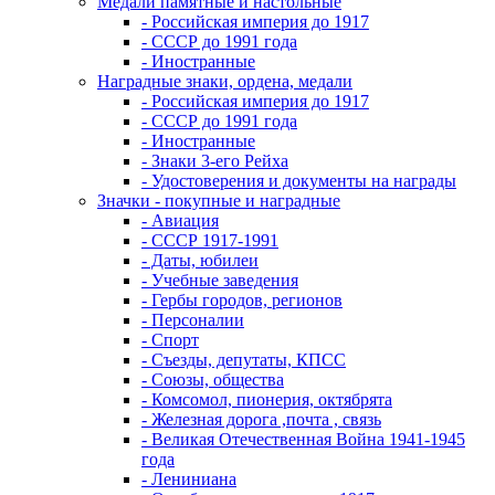
Медали памятные и настольные
- Российская империя до 1917
- СССР до 1991 года
- Иностранные
Наградные знаки, ордена, медали
- Российская империя до 1917
- СССР до 1991 года
- Иностранные
- Знаки 3-его Рейха
- Удостоверения и документы на награды
Значки - покупные и наградные
- Авиация
- СССР 1917-1991
- Даты, юбилеи
- Учебные заведения
- Гербы городов, регионов
- Персоналии
- Спорт
- Съезды, депутаты, КПСС
- Союзы, общества
- Комсомол, пионерия, октябрята
- Железная дорога ,почта , связь
- Великая Отечественная Война 1941-1945
года
- Лениниана