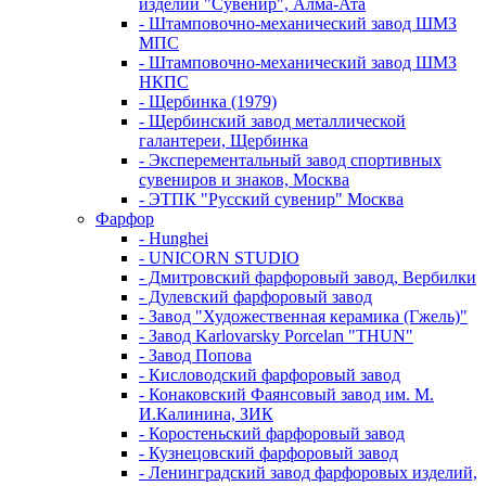
изделий "Сувенир", Алма-Ата
- Штамповочно-механический завод ШМЗ
МПС
- Штамповочно-механический завод ШМЗ
НКПС
- Щербинка (1979)
- Щербинский завод металлической
галантереи, Щербинка
- Эксперементальный завод спортивных
сувениров и знаков, Москва
- ЭТПК "Русский сувенир" Москва
Фарфор
- Hunghei
- UNICORN STUDIO
- Дмитровский фарфоровый завод, Вербилки
- Дулевский фарфоровый завод
- Завод "Художественная керамика (Гжель)"
- Завод Karlovarsky Porcelan "THUN"
- Завод Попова
- Кисловодский фарфоровый завод
- Конаковский Фаянсовый завод им. М.
И.Калинина, ЗИК
- Коростеньский фарфоровый завод
- Кузнецовский фарфоровый завод
- Ленинградский завод фарфоровых изделий,