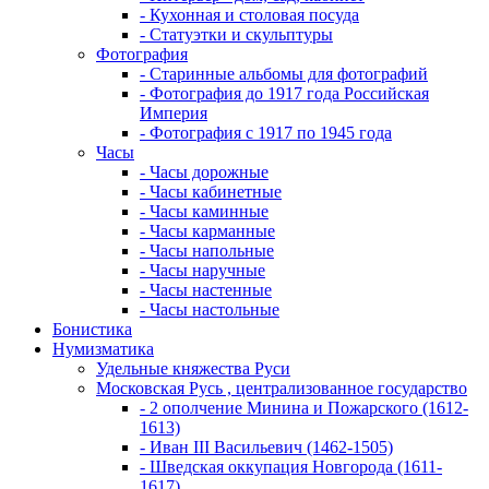
- Кухонная и столовая посуда
- Статуэтки и скульптуры
Фотография
- Старинные альбомы для фотографий
- Фотография до 1917 года Российская
Империя
- Фотография с 1917 по 1945 года
Часы
- Часы дорожные
- Часы кабинетные
- Часы каминные
- Часы карманные
- Часы напольные
- Часы наручные
- Часы настенные
- Часы настольные
Бонистика
Нумизматика
Удельные княжества Руси
Московская Русь , централизованное государство
- 2 ополчение Минина и Пожарского (1612-
1613)
- Иван III Васильевич (1462-1505)
- Шведская оккупация Новгорода (1611-
1617)