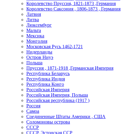
Королевство Пруссия, 1821-1873 ,Германия
Королевство Саксония , 1806-1873 , Германия
Латвия
Литва
Люксембург
Мальта
Мексика
Монголия
Московская Русь 1462-1721
Нидерланды
Остров Ниуэ
Польша
Пруссия , 1871-1918 ,Германская Империя
Республика Беларусь
Республика Индия
Республика Конго
Российская Империя
Российская Империя, Польша
Российская республика (1917 )
Россия
Самоа
Соединенные Штаты Америки , США
Соломоновы острова
СССР
СССР, Эстонская ССР