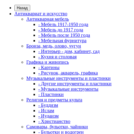
Назад
Антиквариат и искусство
Антикварная мебель
- Мебель 1917-1950 года
- Мебель до 1917 года
- Мебель после 1950 года
- Мебельная фурнитура
Бронза, медь, олово, чугун
- Интерьер - дом, кабинет, сад
- Кухня и столовая
Графика и живопись
- Картины
- Рисунок, акварель, графика
Музыкальные инструменты и пластинки
- Другие инструменты и пластинки
- Музыкальные инструменты
- Пластинки
Религия и предметы культа
- Буддизм
- Ислам
- Иудаизм
- Христианство
Самовары, бульотки, чайники
- Бульотки и водогреи