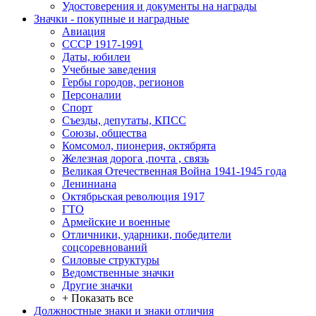
Удостоверения и документы на награды
Значки - покупные и наградные
Авиация
СССР 1917-1991
Даты, юбилеи
Учебные заведения
Гербы городов, регионов
Персоналии
Спорт
Съезды, депутаты, КПСС
Союзы, общества
Комсомол, пионерия, октябрята
Железная дорога ,почта , связь
Великая Отечественная Война 1941-1945 года
Лениниана
Октябрьская революция 1917
ГТО
Армейские и военные
Отличники, ударники, победители
соцсоревнований
Силовые структуры
Ведомственные значки
Другие значки
+ Показать все
Должностные знаки и знаки отличия