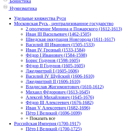
Бонистика
Нумизматика
Удельные княжества Руси
Московская Русь , централизованное государство
2 ополчение Минина и Пожарского (1612-1613)
Иван III Васильевич (1462-1505)
Шведская оккупация Новгорода (1611-1617)
Василий III Иванович (1505-1533)
Иван IV Грозный (1533-1584)
Фёдор I Иванович (1584-1598)
Борис Годунов (1598-1605)
Фёдор II Годунов (1605-1605)
Лжедмитрий I (1605-1606)
Василий IV Шуйский (1606-1610)
Лжедмитрий II (1606-1610)
Владислав Жигимонтович (1610-1612)
Михаил Фёдорович (1613-1645)
Алексей Михайлович (1645-1676)
Фёдор III Алексеевич (1676-1682)
Иван V Алексеевич (1682-1696)
Пётр I Великий (1696-1699)
+ Показать все
Российская Империя (1700-1917)
Пётр I Великий (1700-1725)