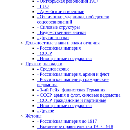
- Октябрьская революция 1917
- ГТО
- Армейские и военные
- Отличники, ударники, победители
соцсоревнований
- Силовые структуры
- Ведомственные значки
- Другие значки
Должностные знаки и знаки отличия
- Российская империя
- СССР
- Иностранные государства
Пряжки, накладки
- Средневековье
- Российская империя, армия и флот
- Российская империя, гражданские
ведомства
- 3-ий Рейх, фашистская Германия
- СССР, армия и флот, силовые ведомства
- СССР, гражданские и партийные
- Иностранные государства
- Другое
Жетоны
- Российская империя до 1917
- Временное правительство 1917-1918