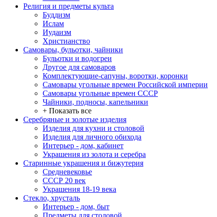
Религия и предметы культа
Буддизм
Ислам
Иудаизм
Христианство
Самовары, бульотки, чайники
Бульотки и водогреи
Другое для самоваров
Комплектующие-сапуны, воротки, коронки
Самовары угольные времен Российской империи
Самовары угольные времен СССР
Чайники, подносы, капельники
+ Показать все
Серебряные и золотые изделия
Изделия для кухни и столовой
Изделия для личного обихода
Интерьер - дом, кабинет
Украшения из золота и серебра
Старинные украшения и бижутерия
Средневековье
СССР 20 век
Украшения 18-19 века
Стекло, хрусталь
Интерьер - дом, быт
Предметы для столовой