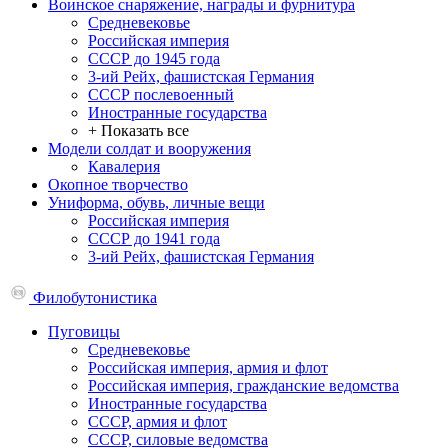
Воинское снаряжение, награды и фурнитура
Средневековье
Российская империя
СССР до 1945 года
3-ий Рейх, фашистская Германия
СССР послевоенный
Иностранные государства
+ Показать все
Модели солдат и вооружения
Кавалерия
Окопное творчество
Униформа, обувь, личные вещи
Российская империя
СССР до 1941 года
3-ий Рейх, фашистская Германия
Филобутонистика
Пуговицы
Средневековье
Российская империя, армия и флот
Российская империя, гражданские ведомства
Иностранные государства
СССР, армия и флот
СССР, силовые ведомства