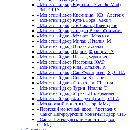
- Монетный двор Коутсвил (Franklin Mint)
,FM , США
- Монетный двор Кремница , KB , Австрия
- Монетный двор Кутна-Гора , Чехия
- Монетный двор Ле-Локль ,Швейцария
- Монетный двор Лондон,Великобритания
- Монетный двор Мехико , Мексика
- Монетный двор Милан , Италия ,M
- Монетный двор Оттава ,Канада
- Монетный двор Париж ,Франция , A
- Монетный двор Пессак, Франция
- Монетный двор Претория, ЮАР
- Монетный двор Рим , Италия , R
- Монетный двор Сан-Франциско , S , США
- Монетный двор София ,Болгария
- Монетный двор Стокгольм ,Швеция
- Монетный двор Турин ,Италия ,T
- Монетный двор Утрехт ,Нидерланды
- Монетный двор Филадельфия ,P , США
- Московский монетный двор ,ММД
- Пертский монетный двор , Австралия
- Санкт-Петербургский монетный двор СПБ
- Санкт-Петербургский монетный двор
СПМД
Самовары