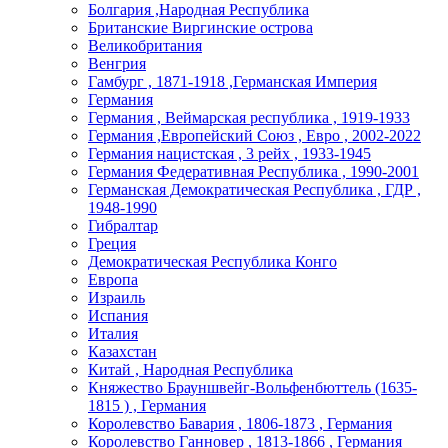
Болгария ,Народная Республика
Британские Виргинские острова
Великобритания
Венгрия
Гамбург , 1871-1918 ,Германская Империя
Германия
Германия , Веймарская республика , 1919-1933
Германия ,Европейский Союз , Евро , 2002-2022
Германия нацистская , 3 рейх , 1933-1945
Германия Федеративная Республика , 1990-2001
Германская Демократическая Республика , ГДР ,
1948-1990
Гибралтар
Греция
Демократическая Республика Конго
Европа
Израиль
Испания
Италия
Казахстан
Китай , Народная Республика
Княжество Брауншвейг-Вольфенбюттель (1635-
1815 ) , Германия
Королевство Бавария , 1806-1873 , Германия
Королевство Ганновер , 1813-1866 , Германия