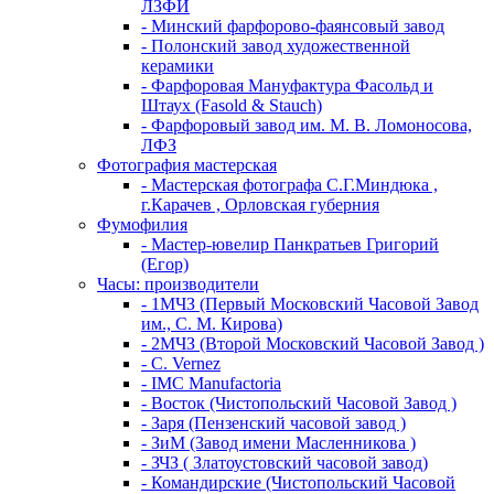
ЛЗФИ
- Минский фарфорово-фаянсовый завод
- Полонский завод художественной
керамики
- Фарфоровая Мануфактура Фасольд и
Штаух (Fasold & Stauch)
- Фарфоровый завод им. М. В. Ломоносова,
ЛФЗ
Фотография мастерская
- Мастерская фотографа С.Г.Миндюка ,
г.Карачев , Орловская губерния
Фумофилия
- Мастер-ювелир Панкратьев Григорий
(Егор)
Часы: производители
- 1МЧЗ (Первый Московский Часовой Завод
им., С. М. Кирова)
- 2МЧЗ (Второй Московский Часовой Завод )
- C. Vernez
- IMC Manufactoria
- Восток (Чистопольский Часовой Завод )
- Заря (Пензенский часовой завод )
- ЗиМ (Завод имени Масленникова )
- ЗЧЗ ( Златоустовский часовой завод)
- Командирские (Чистопольский Часовой