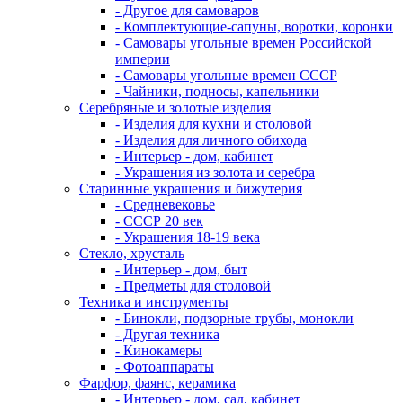
- Другое для самоваров
- Комплектующие-сапуны, воротки, коронки
- Самовары угольные времен Российской
империи
- Самовары угольные времен СССР
- Чайники, подносы, капельники
Серебряные и золотые изделия
- Изделия для кухни и столовой
- Изделия для личного обихода
- Интерьер - дом, кабинет
- Украшения из золота и серебра
Старинные украшения и бижутерия
- Средневековье
- СССР 20 век
- Украшения 18-19 века
Стекло, хрусталь
- Интерьер - дом, быт
- Предметы для столовой
Техника и инструменты
- Бинокли, подзорные трубы, монокли
- Другая техника
- Кинокамеры
- Фотоаппараты
Фарфор, фаянс, керамика
- Интерьер - дом, сад, кабинет