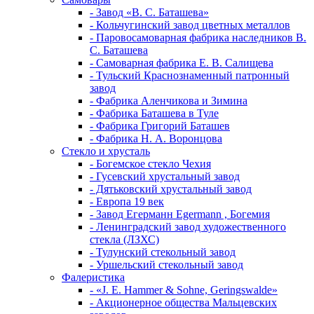
- Завод «В. С. Баташева»
- Кольчугинский завод цветных металлов
- Паровосамоварная фабрика наследников В.
С. Баташева
- Самоварная фабрика Е. В. Салищева
- Тульский Краснознаменный патронный
завод
- Фабрика Аленчикова и Зимина
- Фабрика Баташева в Туле
- Фабрика Григорий Баташев
- Фабрика Н. А. Воронцова
Стекло и хрусталь
- Богемское стекло Чехия
- Гусевский хрустальный завод
- Дятьковский хрустальный завод
- Европа 19 век
- Завод Егерманн Egermann , Богемия
- Ленинградский завод художественного
стекла (ЛЗХС)
- Тулунский стекольный завод
- Уршельский стекольный завод
Фалеристика
- «J. E. Hammer & Sohne, Geringswalde»
- Акционерное общества Мальцевских