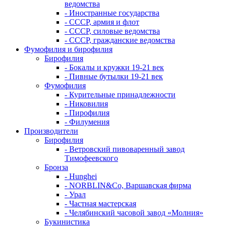
ведомства
- Иностранные государства
- СССР, армия и флот
- СССР, силовые ведомства
- СССР, гражданские ведомства
Фумофилия и бирофилия
Бирофилия
- Бокалы и кружки 19-21 век
- Пивные бутылки 19-21 век
Фумофилия
- Курительные принадлежности
- Никовилия
- Пирофилия
- Филумения
Производители
Бирофилия
- Ветровский пивоваренный завод
Тимофеевского
Бронза
- Hunghei
- NORBLIN&Co, Варшавская фирма
- Урал
- Частная мастерская
- Челябинский часовой завод «Молния»
Букинистика