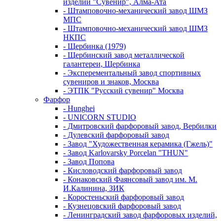
изделий "Сувенир", Алма-Ата
- Штамповочно-механический завод ШМЗ
МПС
- Штамповочно-механический завод ШМЗ
НКПС
- Щербинка (1979)
- Щербинский завод металлической
галантереи, Щербинка
- Эксперементальный завод спортивных
сувениров и знаков, Москва
- ЭТПК "Русский сувенир" Москва
Фарфор
- Hunghei
- UNICORN STUDIO
- Дмитровский фарфоровый завод, Вербилки
- Дулевский фарфоровый завод
- Завод "Художественная керамика (Гжель)"
- Завод Karlovarsky Porcelan "THUN"
- Завод Попова
- Кисловодский фарфоровый завод
- Конаковский Фаянсовый завод им. М.
И.Калинина, ЗИК
- Коростеньский фарфоровый завод
- Кузнецовский фарфоровый завод
- Ленинградский завод фарфоровых изделий,