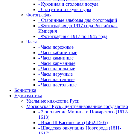
- Кухонная и столовая посуда
- Статуэтки и скульптуры
Фотография
- Старинные альбомы для фотографий
- Фотография до 1917 года Российская
Империя
- Фотография с 1917 по 1945 года
Часы
- Часы дорожные
- Часы кабинетные
- Часы каминные
- Часы карманные
- Часы напольные
- Часы наручные
- Часы настенные
- Часы настольные
Бонистика
Нумизматика
Удельные княжества Руси
Московская Русь , централизованное государство
- 2 ополчение Минина и Пожарского (1612-
1613)
- Иван III Васильевич (1462-1505)
- Шведская оккупация Новгорода (1611-
1617)