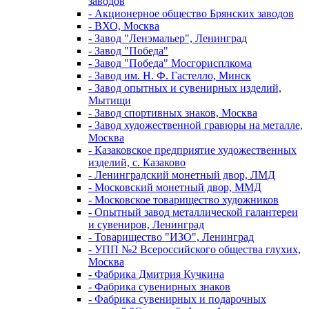
заводов
- Акционерное общество Брянских заводов
- ВХО, Москва
- Завод "Ленэмальер", Ленинград
- Завод "Победа"
- Завод "Победа" Мосгорисплкома
- Завод им. Н. Ф. Гастелло, Минск
- Завод опытных и сувенирных изделий,
Мытищи
- Завод спортивных знаков, Москва
- Завод художественной гравюры на металле,
Москва
- Казаковское предприятие художественных
изделий, с. Казаково
- Ленинградский монетный двор, ЛМД
- Московский монетный двор, ММД
- Московское товарищество художников
- Опытный завод металлической галантереи
и сувениров, Ленинград
- Товарищество "ИЗО", Ленинград
- УПП №2 Всероссийского общества глухих,
Москва
- Фабрика Дмитрия Кучкина
- Фабрика сувенирных знаков
- Фабрика сувенирных и подарочных