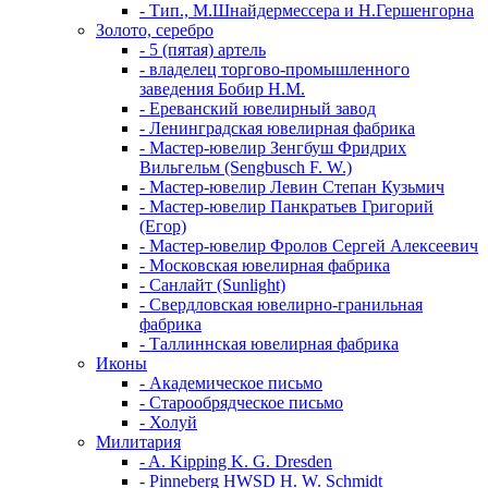
- Тип., М.Шнайдермессера и Н.Гершенгорна
Золото, серебро
- 5 (пятая) артель
- владелец торгово-промышленного
заведения Бобир Н.М.
- Ереванский ювелирный завод
- Ленинградская ювелирная фабрика
- Мастер-ювелир Зенгбуш Фридрих
Вильгельм (Sengbusch F. W.)
- Мастер-ювелир Левин Степан Кузьмич
- Мастер-ювелир Панкратьев Григорий
(Егор)
- Мастер-ювелир Фролов Сергей Алексеевич
- Московская ювелирная фабрика
- Санлайт (Sunlight)
- Свердловская ювелирно-гранильная
фабрика
- Таллиннская ювелирная фабрика
Иконы
- Академическое письмо
- Старообрядческое письмо
- Холуй
Милитария
- A. Kipping K. G. Dresden
- Pinneberg HWSD H. W. Schmidt