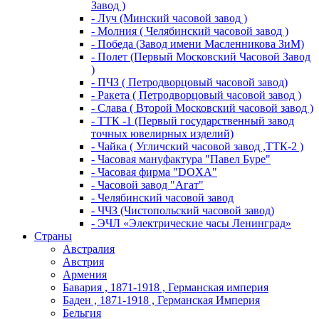
Завод )
- Луч (Минский часовой завод )
- Молния ( Челябинский часовой завод )
- Победа (Завод имени Масленникова ЗиМ)
- Полет (Первый Московский Часовой Завод
)
- ПЧЗ ( Петродворцовый часовой завод)
- Ракета ( Петродворцовый часовой завод )
- Слава ( Второй Московский часовой завод )
- ТТК -1 (Первый государственный завод
точных ювелирных изделий)
- Чайка ( Угличский часовой завод ,ТТК-2 )
- Часовая мануфактура "Павел Буре"
- Часовая фирма "DOXA"
- Часовой завод "Агат"
- Челябинский часовой завод
- ЧЧЗ (Чистопольский часовой завод)
- ЭЧЛ «Электрические часы Ленинград»
Страны
Австралия
Австрия
Армения
Бавария , 1871-1918 , Германская империя
Баден , 1871-1918 , Германская Империя
Бельгия