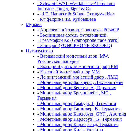
- Schwerte WAL Westfalische Aluminium
Industrie, Jünger, Jäger & Co
- «J.E. Hammer & Sohne, Geringswalde»
- к/г фабрика им. Куйбышева
Музыка
- Апрелевский завод, Совнархоз РСФСР
- Бронницкая артель футлярщиков
- Граммофон Ко (Gramophone trade mark)
- Зонофон (ZONOPHONE RECORD)
Нумизматика
- Варшавский монетный двор ,MW,
Российская империя
- Екатеринбургский монетный двор ЕМ
- Красный монетный двор ММ
- Ленинградский монетный двор , ЛМД
- Монетный двор Бальцерс , Лихтенштейн
- Монетный двор Берлин, A , Германия
- Монетный двор Брауншвейг , MC ,
Германия
- Монетный двор Гамбург, J , Германия
- Монетный двор Ганновер, B , Германия
- Монетный двор Карлсбург, GYF , Австрия
- Монетный двор Карлсруэ , G , Германия
- Монетный двор Карлсфельд, Германия
- Монетный двор Киев, Украина