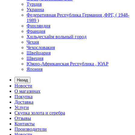
Турция
Украина
Федеративная Республика Германия ,ФРГ, ( 1948-
1989 )
Финляндия
Франция
Хильдесхайм вольный город
Чехия
Чехословакия
Швейцария
Швеция
Южно-Африканская Республика , ЮАР
Япония
Назад
Новости
О магазинах
Покупка
Доставка
Услуги
Скупка золота и серебра
Отзывы
Контакты
Производители
Новости