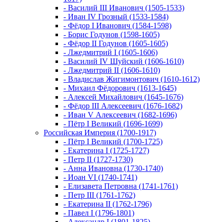
- Василий III Иванович (1505-1533)
- Иван IV Грозный (1533-1584)
- Фёдор I Иванович (1584-1598)
- Борис Годунов (1598-1605)
- Фёдор II Годунов (1605-1605)
- Лжедмитрий I (1605-1606)
- Василий IV Шуйский (1606-1610)
- Лжедмитрий II (1606-1610)
- Владислав Жигимонтович (1610-1612)
- Михаил Фёдорович (1613-1645)
- Алексей Михайлович (1645-1676)
- Фёдор III Алексеевич (1676-1682)
- Иван V Алексеевич (1682-1696)
- Пётр I Великий (1696-1699)
Российская Империя (1700-1917)
- Пётр I Великий (1700-1725)
- Екатерина I (1725-1727)
- Петр II (1727-1730)
- Анна Ивановна (1730-1740)
- Иоан VI (1740-1741)
- Елизавета Петровна (1741-1761)
- Петр III (1761-1762)
- Екатерина II (1762-1796)
- Павел I (1796-1801)
- Александр I (1801-1825)