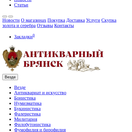
Статьи
Новости
О магазинах
Покупка
Доставка
Услуги
Скупка
золота и серебра
Отзывы
Контакты
0
Закладки
Везде
Везде
Антиквариат и искусство
Бонистика
Нумизматика
Букинистика
Фалеристика
Милитария
Филобутонистика
Фумофилия и бирофилия