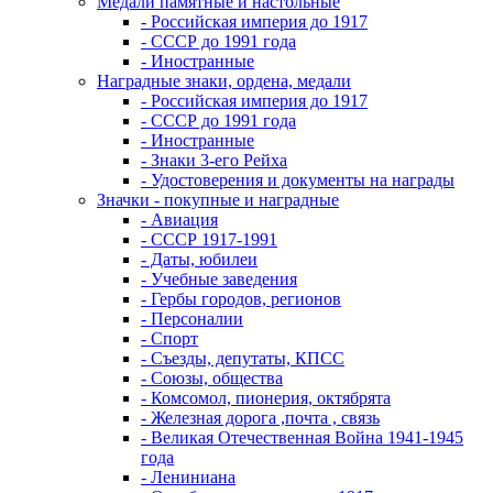
Медали памятные и настольные
- Российская империя до 1917
- СССР до 1991 года
- Иностранные
Наградные знаки, ордена, медали
- Российская империя до 1917
- СССР до 1991 года
- Иностранные
- Знаки 3-его Рейха
- Удостоверения и документы на награды
Значки - покупные и наградные
- Авиация
- СССР 1917-1991
- Даты, юбилеи
- Учебные заведения
- Гербы городов, регионов
- Персоналии
- Спорт
- Съезды, депутаты, КПСС
- Союзы, общества
- Комсомол, пионерия, октябрята
- Железная дорога ,почта , связь
- Великая Отечественная Война 1941-1945
года
- Лениниана