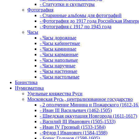
- Статуэтки и скульптуры
Фотография
- Старинные альбомы для фотографий
- Фотография до 1917 года Российская Импер
- Фотография с 1917 по 1945 года
Часы
- Часы дорожные
- Часы кабинетные
- Часы каминные
- Часы карманные
- Часы напольные
- Часы наручные
- Часы настенные
- Часы настольные
Бонистика
Нумизматика
Удельные княжества Руси
Московская Русь , централизованное государство
- 2 ополчение Минина и Пожарского (1612-16
- Иван III Васильевич (1462-1505)
- Шведская оккупация Новгорода (1611-1617)
- Василий III Иванович (1505-1533)
- Иван IV Грозный (1533-1584)
- Фёдор I Иванович (1584-1598)
- Борис Годунов (1598-1605)