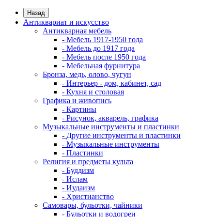
Назад
Антиквариат и искусство
Антикварная мебель
- Мебель 1917-1950 года
- Мебель до 1917 года
- Мебель после 1950 года
- Мебельная фурнитура
Бронза, медь, олово, чугун
- Интерьер - дом, кабинет, сад
- Кухня и столовая
Графика и живопись
- Картины
- Рисунок, акварель, графика
Музыкальные инструменты и пластинки
- Другие инструменты и пластинки
- Музыкальные инструменты
- Пластинки
Религия и предметы культа
- Буддизм
- Ислам
- Иудаизм
- Христианство
Самовары, бульотки, чайники
- Бульотки и водогреи