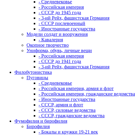
- Средневековье
- Российская империя
- СССР до 1945 года
- 3-ий Рейх, фашистская Германия
- СССР послевоенный
- Иностранные государства
Модели солдат и вооружения
- Кавалерия
Окопное творчество
Униформа, обувь, личные вещи
- Российская империя
- СССР до 1941 года
- 3-ий Рейх, фашистская Германия
Филобутонистика
Пуговицы
- Средневековье
- Российская империя, армия и флот
- Российская империя, гражданские ведомства
- Иностранные государства
- СССР, армия и флот
- СССР, силовые ведомства
- СССР, гражданские ведомства
Фумофилия и бирофилия
Бирофилия
- Бокалы и кружки 19-21 век