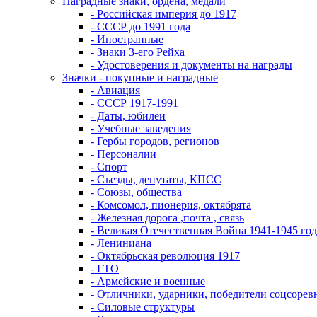
Наградные знаки, ордена, медали
- Российская империя до 1917
- СССР до 1991 года
- Иностранные
- Знаки 3-его Рейха
- Удостоверения и документы на награды
Значки - покупные и наградные
- Авиация
- СССР 1917-1991
- Даты, юбилеи
- Учебные заведения
- Гербы городов, регионов
- Персоналии
- Спорт
- Съезды, депутаты, КПСС
- Союзы, общества
- Комсомол, пионерия, октябрята
- Железная дорога ,почта , связь
- Великая Отечественная Война 1941-1945 год
- Лениниана
- Октябрьская революция 1917
- ГТО
- Армейские и военные
- Отличники, ударники, победители соцсоре
- Силовые структуры