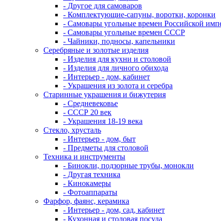
- Другое для самоваров
- Комплектующие-сапуны, воротки, коронки
- Самовары угольные времен Российской имп
- Самовары угольные времен СССР
- Чайники, подносы, капельники
Серебряные и золотые изделия
- Изделия для кухни и столовой
- Изделия для личного обихода
- Интерьер - дом, кабинет
- Украшения из золота и серебра
Старинные украшения и бижутерия
- Средневековье
- СССР 20 век
- Украшения 18-19 века
Стекло, хрусталь
- Интерьер - дом, быт
- Предметы для столовой
Техника и инструменты
- Бинокли, подзорные трубы, монокли
- Другая техника
- Кинокамеры
- Фотоаппараты
Фарфор, фаянс, керамика
- Интерьер - дом, сад, кабинет
- Кухонная и столовая посуда