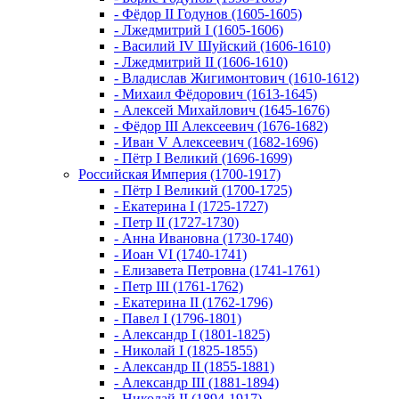
- Фёдор II Годунов (1605-1605)
- Лжедмитрий I (1605-1606)
- Василий IV Шуйский (1606-1610)
- Лжедмитрий II (1606-1610)
- Владислав Жигимонтович (1610-1612)
- Михаил Фёдорович (1613-1645)
- Алексей Михайлович (1645-1676)
- Фёдор III Алексеевич (1676-1682)
- Иван V Алексеевич (1682-1696)
- Пётр I Великий (1696-1699)
Российская Империя (1700-1917)
- Пётр I Великий (1700-1725)
- Екатерина I (1725-1727)
- Петр II (1727-1730)
- Анна Ивановна (1730-1740)
- Иоан VI (1740-1741)
- Елизавета Петровна (1741-1761)
- Петр III (1761-1762)
- Екатерина II (1762-1796)
- Павел I (1796-1801)
- Александр I (1801-1825)
- Николай I (1825-1855)
- Александр II (1855-1881)
- Александр III (1881-1894)
- Николай II (1894-1917)