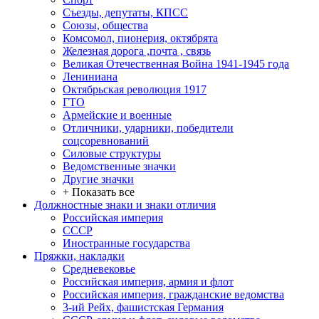
Съезды, депутаты, КПСС
Союзы, общества
Комсомол, пионерия, октябрята
Железная дорога ,почта , связь
Великая Отечественная Война 1941-1945 года
Лениниана
Октябрьская революция 1917
ГТО
Армейские и военные
Отличники, ударники, победители
соцсоревнований
Силовые структуры
Ведомственные значки
Другие значки
+ Показать все
Должностные знаки и знаки отличия
Российская империя
СССР
Иностранные государства
Пряжки, накладки
Средневековье
Российская империя, армия и флот
Российская империя, гражданские ведомства
3-ий Рейх, фашистская Германия