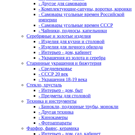
- Другое для самоваров
- Комплектующие-сапуны, воротки, коронки
- Самовары угольные времен Российской
империи
- Самовары угольные времен СССР
- Чайники, подносы, капельники
Серебряные и золотые изделия
- Изделия для кухни и столовой
- Изделия для личного обихода
- Интерьер - дом, кабинет
- Украшения из золота и серебра
Старинные украшения и бижутерия
- Средневековье
- СССР 20 век
- Украшения 18-19 века
Стекло, хрусталь
- Интерьер - дом, быт
- Предметы для столовой
Техника и инструменты
- Бинокли, подзорные трубы, монокли
- Другая техника
- Кинокамеры
- Фотоаппараты
Фарфор, фаянс, керамика
- Интерьер - дом, сад, кабинет