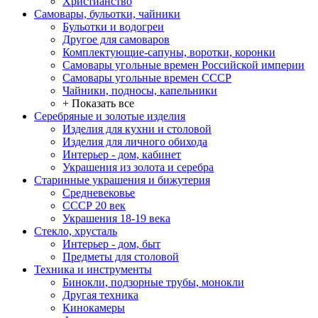
Христианство
Самовары, бульотки, чайники
Бульотки и водогреи
Другое для самоваров
Комплектующие-сапуны, воротки, коронки
Самовары угольные времен Российской империи
Самовары угольные времен СССР
Чайники, подносы, капельники
+ Показать все
Серебряные и золотые изделия
Изделия для кухни и столовой
Изделия для личного обихода
Интерьер - дом, кабинет
Украшения из золота и серебра
Старинные украшения и бижутерия
Средневековье
СССР 20 век
Украшения 18-19 века
Стекло, хрусталь
Интерьер - дом, быт
Предметы для столовой
Техника и инструменты
Бинокли, подзорные трубы, монокли
Другая техника
Кинокамеры