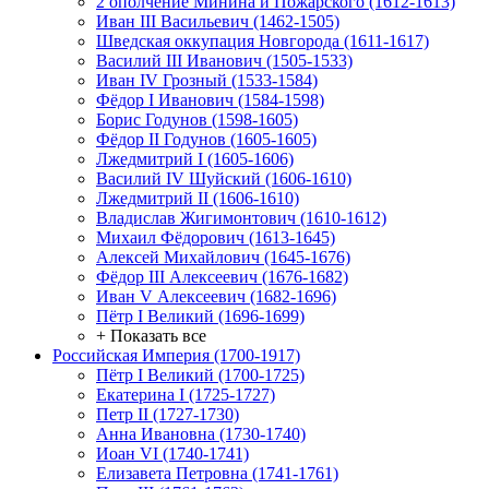
2 ополчение Минина и Пожарского (1612-1613)
Иван III Васильевич (1462-1505)
Шведская оккупация Новгорода (1611-1617)
Василий III Иванович (1505-1533)
Иван IV Грозный (1533-1584)
Фёдор I Иванович (1584-1598)
Борис Годунов (1598-1605)
Фёдор II Годунов (1605-1605)
Лжедмитрий I (1605-1606)
Василий IV Шуйский (1606-1610)
Лжедмитрий II (1606-1610)
Владислав Жигимонтович (1610-1612)
Михаил Фёдорович (1613-1645)
Алексей Михайлович (1645-1676)
Фёдор III Алексеевич (1676-1682)
Иван V Алексеевич (1682-1696)
Пётр I Великий (1696-1699)
+ Показать все
Российская Империя (1700-1917)
Пётр I Великий (1700-1725)
Екатерина I (1725-1727)
Петр II (1727-1730)
Анна Ивановна (1730-1740)
Иоан VI (1740-1741)
Елизавета Петровна (1741-1761)