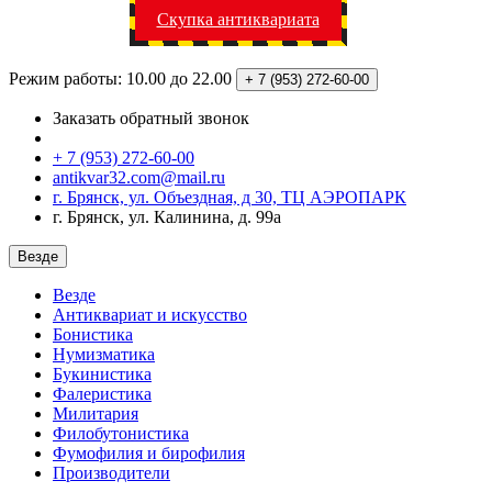
Скупка антиквариата
Режим работы: 10.00 до 22.00
+ 7 (953)
272-60-00
Заказать обратный звонок
+ 7 (953) 272-60-00
antikvar32.com@mail.ru
г. Брянск, ул. Объездная, д 30, ТЦ АЭРОПАРК
г. Брянск, ул. Калинина, д. 99а
Везде
Везде
Антиквариат и искусство
Бонистика
Нумизматика
Букинистика
Фалеристика
Милитария
Филобутонистика
Фумофилия и бирофилия
Производители