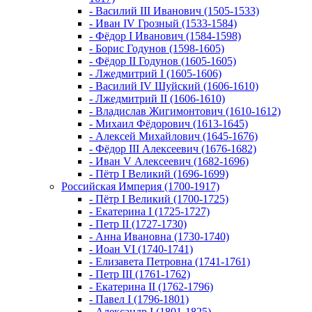
- Василий III Иванович (1505-1533)
- Иван IV Грозный (1533-1584)
- Фёдор I Иванович (1584-1598)
- Борис Годунов (1598-1605)
- Фёдор II Годунов (1605-1605)
- Лжедмитрий I (1605-1606)
- Василий IV Шуйский (1606-1610)
- Лжедмитрий II (1606-1610)
- Владислав Жигимонтович (1610-1612)
- Михаил Фёдорович (1613-1645)
- Алексей Михайлович (1645-1676)
- Фёдор III Алексеевич (1676-1682)
- Иван V Алексеевич (1682-1696)
- Пётр I Великий (1696-1699)
Российская Империя (1700-1917)
- Пётр I Великий (1700-1725)
- Екатерина I (1725-1727)
- Петр II (1727-1730)
- Анна Ивановна (1730-1740)
- Иоан VI (1740-1741)
- Елизавета Петровна (1741-1761)
- Петр III (1761-1762)
- Екатерина II (1762-1796)
- Павел I (1796-1801)
- Александр I (1801-1825)