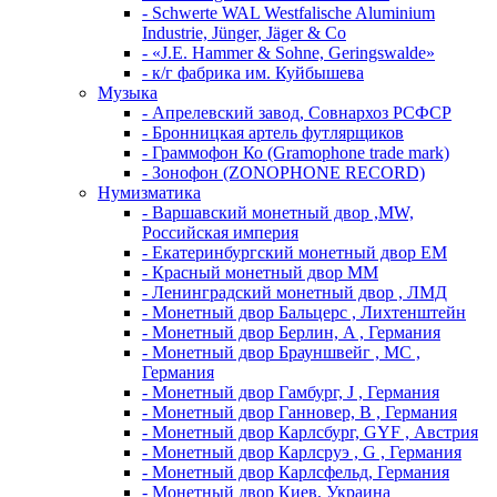
- Schwerte WAL Westfalische Aluminium
Industrie, Jünger, Jäger & Co
- «J.E. Hammer & Sohne, Geringswalde»
- к/г фабрика им. Куйбышева
Музыка
- Апрелевский завод, Совнархоз РСФСР
- Бронницкая артель футлярщиков
- Граммофон Ко (Gramophone trade mark)
- Зонофон (ZONOPHONE RECORD)
Нумизматика
- Варшавский монетный двор ,MW,
Российская империя
- Екатеринбургский монетный двор ЕМ
- Красный монетный двор ММ
- Ленинградский монетный двор , ЛМД
- Монетный двор Бальцерс , Лихтенштейн
- Монетный двор Берлин, A , Германия
- Монетный двор Брауншвейг , MC ,
Германия
- Монетный двор Гамбург, J , Германия
- Монетный двор Ганновер, B , Германия
- Монетный двор Карлсбург, GYF , Австрия
- Монетный двор Карлсруэ , G , Германия
- Монетный двор Карлсфельд, Германия
- Монетный двор Киев, Украина