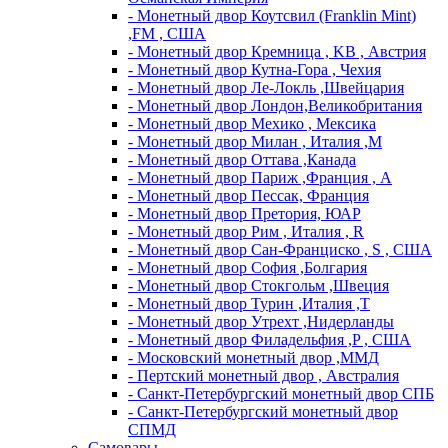
- Монетный двор Коутсвил (Franklin Mint)
,FM , США
- Монетный двор Кремница , KB , Австрия
- Монетный двор Кутна-Гора , Чехия
- Монетный двор Ле-Локль ,Швейцария
- Монетный двор Лондон,Великобритания
- Монетный двор Мехико , Мексика
- Монетный двор Милан , Италия ,M
- Монетный двор Оттава ,Канада
- Монетный двор Париж ,Франция , A
- Монетный двор Пессак, Франция
- Монетный двор Претория, ЮАР
- Монетный двор Рим , Италия , R
- Монетный двор Сан-Франциско , S , США
- Монетный двор София ,Болгария
- Монетный двор Стокгольм ,Швеция
- Монетный двор Турин ,Италия ,T
- Монетный двор Утрехт ,Нидерланды
- Монетный двор Филадельфия ,P , США
- Московский монетный двор ,ММД
- Пертский монетный двор , Австралия
- Санкт-Петербургский монетный двор СПБ
- Санкт-Петербургский монетный двор
СПМД
Самовары