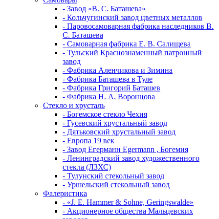
- Завод «В. С. Баташева»
- Кольчугинский завод цветных металлов
- Паровосамоварная фабрика наследников В.
С. Баташева
- Самоварная фабрика Е. В. Салищева
- Тульский Краснознаменный патронный
завод
- Фабрика Аленчикова и Зимина
- Фабрика Баташева в Туле
- Фабрика Григорий Баташев
- Фабрика Н. А. Воронцова
Стекло и хрусталь
- Богемское стекло Чехия
- Гусевский хрустальный завод
- Дятьковский хрустальный завод
- Европа 19 век
- Завод Егерманн Egermann , Богемия
- Ленинградский завод художественного
стекла (ЛЗХС)
- Тулунский стекольный завод
- Уршельский стекольный завод
Фалеристика
- «J. E. Hammer & Sohne, Geringswalde»
- Акционерное общества Мальцевских