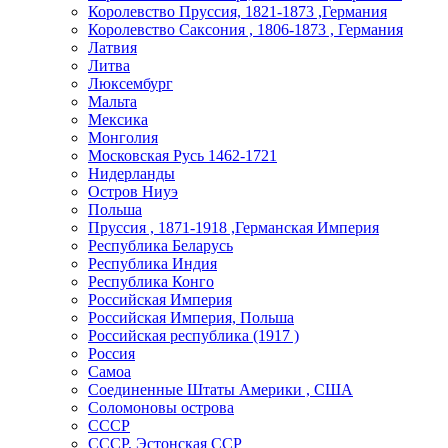
Королевство Пруссия, 1821-1873 ,Германия
Королевство Саксония , 1806-1873 , Германия
Латвия
Литва
Люксембург
Мальта
Мексика
Монголия
Московская Русь 1462-1721
Нидерланды
Остров Ниуэ
Польша
Пруссия , 1871-1918 ,Германская Империя
Республика Беларусь
Республика Индия
Республика Конго
Российская Империя
Российская Империя, Польша
Российская республика (1917 )
Россия
Самоа
Соединенные Штаты Америки , США
Соломоновы острова
СССР
СССР, Эстонская ССР