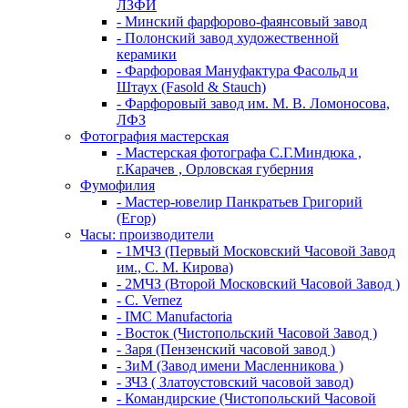
ЛЗФИ
- Минский фарфорово-фаянсовый завод
- Полонский завод художественной
керамики
- Фарфоровая Мануфактура Фасольд и
Штаух (Fasold & Stauch)
- Фарфоровый завод им. М. В. Ломоносова,
ЛФЗ
Фотография мастерская
- Мастерская фотографа С.Г.Миндюка ,
г.Карачев , Орловская губерния
Фумофилия
- Мастер-ювелир Панкратьев Григорий
(Егор)
Часы: производители
- 1МЧЗ (Первый Московский Часовой Завод
им., С. М. Кирова)
- 2МЧЗ (Второй Московский Часовой Завод )
- C. Vernez
- IMC Manufactoria
- Восток (Чистопольский Часовой Завод )
- Заря (Пензенский часовой завод )
- ЗиМ (Завод имени Масленникова )
- ЗЧЗ ( Златоустовский часовой завод)
- Командирские (Чистопольский Часовой