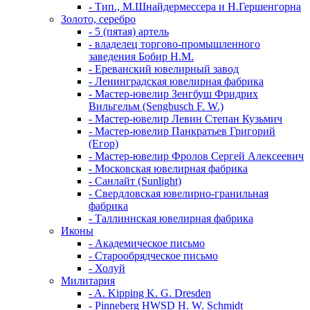
- Тип., М.Шнайдермессера и Н.Гершенгорна
Золото, серебро
- 5 (пятая) артель
- владелец торгово-промышленного
заведения Бобир Н.М.
- Ереванский ювелирный завод
- Ленинградская ювелирная фабрика
- Мастер-ювелир Зенгбуш Фридрих
Вильгельм (Sengbusch F. W.)
- Мастер-ювелир Левин Степан Кузьмич
- Мастер-ювелир Панкратьев Григорий
(Егор)
- Мастер-ювелир Фролов Сергей Алексеевич
- Московская ювелирная фабрика
- Санлайт (Sunlight)
- Свердловская ювелирно-гранильная
фабрика
- Таллиннская ювелирная фабрика
Иконы
- Академическое письмо
- Старообрядческое письмо
- Холуй
Милитария
- A. Kipping K. G. Dresden
- Pinneberg HWSD H. W. Schmidt