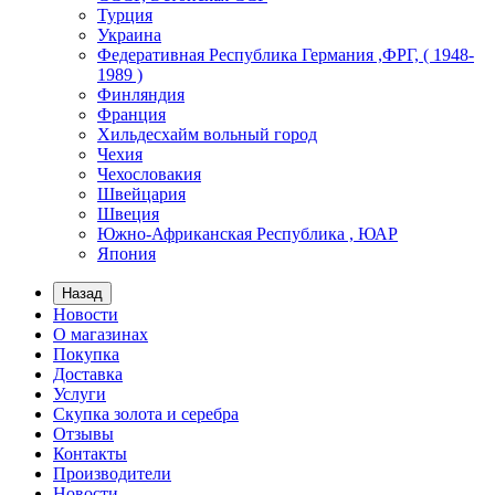
Турция
Украина
Федеративная Республика Германия ,ФРГ, ( 1948-
1989 )
Финляндия
Франция
Хильдесхайм вольный город
Чехия
Чехословакия
Швейцария
Швеция
Южно-Африканская Республика , ЮАР
Япония
Назад
Новости
О магазинах
Покупка
Доставка
Услуги
Скупка золота и серебра
Отзывы
Контакты
Производители
Новости