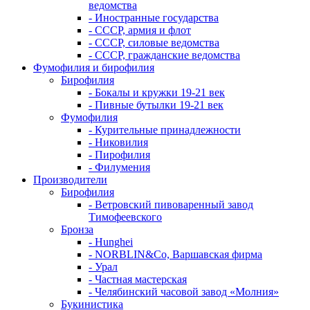
ведомства
- Иностранные государства
- СССР, армия и флот
- СССР, силовые ведомства
- СССР, гражданские ведомства
Фумофилия и бирофилия
Бирофилия
- Бокалы и кружки 19-21 век
- Пивные бутылки 19-21 век
Фумофилия
- Курительные принадлежности
- Никовилия
- Пирофилия
- Филумения
Производители
Бирофилия
- Ветровский пивоваренный завод
Тимофеевского
Бронза
- Hunghei
- NORBLIN&Co, Варшавская фирма
- Урал
- Частная мастерская
- Челябинский часовой завод «Молния»
Букинистика