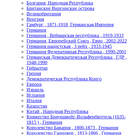
Болгария ,Народная Республика
Британские Виргинские острова
Великобритания
Венгрия
Гамбург , 1871-1918 ,Германская Империя
Германия
Германия , Веймарская республика , 1919-1933
Германия ,Европейский Союз , Евро , 2002-2022
Германия нацистская , 3 рейх , 1933-1945
Германия Федеративная Республика , 1990-2001
Германская Демократическая Республика , ГДР ,
1948-1990
Гибралтар
Греция
Демократическая Республика Конго
Европа
Израиль
Испания
Италия
Казахстан
Китай , Народная Республика
Княжество Брауншвейг-Вольфенбюттель (1635-
1815 ) , Германия
Королевство Бавария , 1806-1873 , Германия
Королевство Ганновер , 1813-1866 , Германия