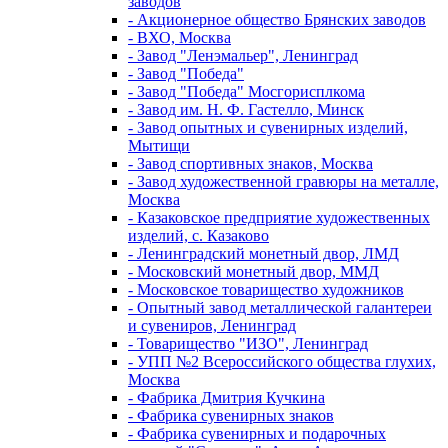
заводов
- Акционерное общество Брянских заводов
- ВХО, Москва
- Завод "Ленэмальер", Ленинград
- Завод "Победа"
- Завод "Победа" Мосгорисплкома
- Завод им. Н. Ф. Гастелло, Минск
- Завод опытных и сувенирных изделий,
Мытищи
- Завод спортивных знаков, Москва
- Завод художественной гравюры на металле,
Москва
- Казаковское предприятие художественных
изделий, с. Казаково
- Ленинградский монетный двор, ЛМД
- Московский монетный двор, ММД
- Московское товарищество художников
- Опытный завод металлической галантереи
и сувениров, Ленинград
- Товарищество "ИЗО", Ленинград
- УПП №2 Всероссийского общества глухих,
Москва
- Фабрика Дмитрия Кучкина
- Фабрика сувенирных знаков
- Фабрика сувенирных и подарочных