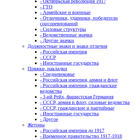
- Октябрьская революция 1917
- ГТО
- Армейские и военные
- Отличники, ударники, победители
соцсоревнований
- Силовые структуры
- Ведомственные значки
- Другие значки
Должностные знаки и знаки отличия
- Российская империя
- СССР
- Иностранные государства
Пряжки, накладки
- Средневековье
- Российская империя, армия и флот
- Российская империя, гражданские
ведомства
- 3-ий Рейх, фашистская Германия
- СССР, армия и флот, силовые ведомства
- СССР, гражданские и партийные
- Иностранные государства
- Другое
Жетоны
- Российская империя до 1917
- Временное правительство 1917-1918