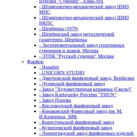
изделий "Сувенир", Алма-Ата
- Штамповочно-механический завод ШМЗ
МПС
- Штамповочно-механический завод ШМЗ
НКПС
- Щербинка (1979)
- Щербинский завод металлической
галантереи, Щербинка
- Эксперементальный завод спортивных
сувениров и знаков, Москва
- ЭТПК "Русский сувенир" Москва
Фарфор
- Hunghei
- UNICORN STUDIO
- Дмитровский фарфоровый завод, Вербилки
- Дулевский фарфоровый завод
- Завод "Художественная керамика (Гжель)"
- Завод Karlovarsky Porcelan "THUN"
- Завод Попова
- Кисловодский фарфоровый завод
- Конаковский Фаянсовый завод им. М.
И.Калинина, ЗИК
- Коростеньский фарфоровый завод
- Кузнецовский фарфоровый завод
- Ленинградский завод фарфоровых изделий,