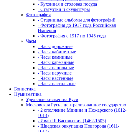
- Кухонная и столовая посуда
- Статуэтки и скульптуры
Фотография
- Старинные альбомы для фотографий
- Фотография до 1917 года Российская
Империя
- Фотография с 1917 по 1945 года
Часы
- Часы дорожные
- Часы кабинетные
- Часы каминные
- Часы карманные
- Часы напольные
- Часы наручные
- Часы настенные
- Часы настольные
Бонистика
Нумизматика
Удельные княжества Руси
Московская Русь , централизованное государство
- 2 ополчение Минина и Пожарского (1612-
1613)
- Иван III Васильевич (1462-1505)
- Шведская оккупация Новгорода (1611-
1617)