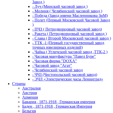
Завод )
- Луч (Минский часовой завод )
- Молния ( Челябинский часовой завод )
- Победа (Завод имени Масленникова ЗиМ)
- Полет (Первый Московский Часовой Завод
)
- ПЧЗ ( Петродворцовый часовой завод)
- Ракета ( Петродворцовый часовой завод )
- Слава ( Второй Московский часовой завод )
- ТТК -1 (Первый государственный завод
точных ювелирных изделий)
- Чайка ( Угличский часовой завод ,ТТК-2 )
- Часовая мануфактура "Павел Буре"
- Часовая фирма "DOXA"
- Часовой завод "Агат"
- Челябинский часовой завод
- ЧЧЗ (Чистопольский часовой завод)
- ЭЧЛ «Электрические часы Ленинград»
Страны
Австралия
Австрия
Армения
Бавария , 1871-1918 , Германская империя
Баден , 1871-1918 , Германская Империя
Бельгия