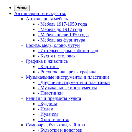
Назад
Антиквариат и искусство
Антикварная мебель
- Мебель 1917-1950 года
- Мебель до 1917 года
- Мебель после 1950 года
- Мебельная фурнитура
Бронза, медь, олово, чугун
- Интерьер - дом, кабинет, сад
- Кухня и столовая
Графика и живопись
- Картины
- Рисунок, акварель, графика
Музыкальные инструменты и пластинки
- Другие инструменты и пластинки
- Музыкальные инструменты
- Пластинки
Религия и предметы культа
- Буддизм
- Ислам
- Иудаизм
- Христианство
Самовары, бульотки, чайники
- Бульотки и водогреи