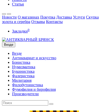
Статьи
Новости
О магазинах
Покупка
Доставка
Услуги
Скупка
золота и серебра
Отзывы
Контакты
0
Закладки
Везде
Везде
Антиквариат и искусство
Бонистика
Нумизматика
Букинистика
Фалеристика
Милитария
Филобутонистика
Фумофилия и бирофилия
Производители