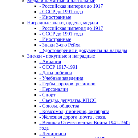
Медали памятные и настольные
- Российская империя до 1917
- СССР до 1991 года
- Иностранные
Наградные знаки, ордена, медали
- Российская империя до 1917
- СССР до 1991 года
- Иностранные
- Знаки 3-его Рейха
- Удостоверения и документы на награды
Значки - покупные и наградные
- Авиация
- СССР 1917-1991
- Даты, юбилеи
- Учебные заведения
- Гербы городов, регионов
- Персоналии
- Спорт
- Съезды, депутаты, КПСС
- Союзы, общества
- Комсомол, пионерия, октябрята
- Железная дорога ,почта , связь
- Великая Отечественная Война 1941-1945
года
- Лениниана