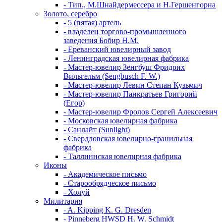
- Тип., М.Шнайдермессера и Н.Гершенгорна
Золото, серебро
- 5 (пятая) артель
- владелец торгово-промышленного
заведения Бобир Н.М.
- Ереванский ювелирный завод
- Ленинградская ювелирная фабрика
- Мастер-ювелир Зенгбуш Фридрих
Вильгельм (Sengbusch F. W.)
- Мастер-ювелир Левин Степан Кузьмич
- Мастер-ювелир Панкратьев Григорий
(Егор)
- Мастер-ювелир Фролов Сергей Алексеевич
- Московская ювелирная фабрика
- Санлайт (Sunlight)
- Свердловская ювелирно-гранильная
фабрика
- Таллиннская ювелирная фабрика
Иконы
- Академическое письмо
- Старообрядческое письмо
- Холуй
Милитария
- A. Kipping K. G. Dresden
- Pinneberg HWSD H. W. Schmidt