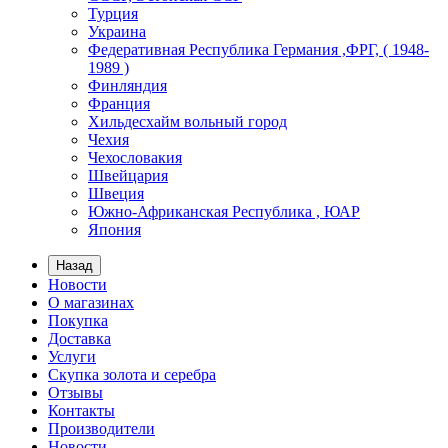
Турция
Украина
Федеративная Республика Германия ,ФРГ, ( 1948-
1989 )
Финляндия
Франция
Хильдесхайм вольный город
Чехия
Чехословакия
Швейцария
Швеция
Южно-Африканская Республика , ЮАР
Япония
Назад
Новости
О магазинах
Покупка
Доставка
Услуги
Скупка золота и серебра
Отзывы
Контакты
Производители
Новости