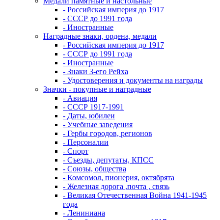
Медали памятные и настольные
- Российская империя до 1917
- СССР до 1991 года
- Иностранные
Наградные знаки, ордена, медали
- Российская империя до 1917
- СССР до 1991 года
- Иностранные
- Знаки 3-его Рейха
- Удостоверения и документы на награды
Значки - покупные и наградные
- Авиация
- СССР 1917-1991
- Даты, юбилеи
- Учебные заведения
- Гербы городов, регионов
- Персоналии
- Спорт
- Съезды, депутаты, КПСС
- Союзы, общества
- Комсомол, пионерия, октябрята
- Железная дорога ,почта , связь
- Великая Отечественная Война 1941-1945
года
- Лениниана