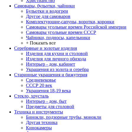
Христианство
Самовары, бульотки, чайники
Бульотки и водогреи
Другое для самоваров
Комплектующие-сапуны, воротки, коронки
Самовары угольные времен Российской империи
Самовары угольные времен СССР
Чайники, подносы, капельники
+ Показать все
Серебряные и золотые изделия
Изделия для кухни и столовой
Изделия для личного обихода
Интерьер - дом, кабинет
Украшения из золота и серебра
Старинные украшения и бижутерия
Средневековье
СССР 20 век
Украшения 18-19 века
Стекло, хрусталь
Интерьер - дом, быт
Предметы для столовой
Техника и инструменты
Бинокли, подзорные трубы, монокли
Другая техника
Кинокамеры