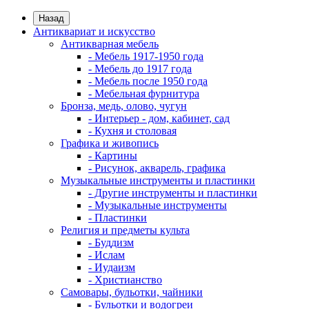
Назад
Антиквариат и искусство
Антикварная мебель
- Мебель 1917-1950 года
- Мебель до 1917 года
- Мебель после 1950 года
- Мебельная фурнитура
Бронза, медь, олово, чугун
- Интерьер - дом, кабинет, сад
- Кухня и столовая
Графика и живопись
- Картины
- Рисунок, акварель, графика
Музыкальные инструменты и пластинки
- Другие инструменты и пластинки
- Музыкальные инструменты
- Пластинки
Религия и предметы культа
- Буддизм
- Ислам
- Иудаизм
- Христианство
Самовары, бульотки, чайники
- Бульотки и водогреи