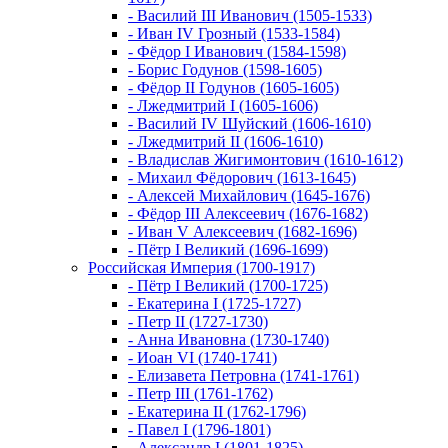
- Василий III Иванович (1505-1533)
- Иван IV Грозный (1533-1584)
- Фёдор I Иванович (1584-1598)
- Борис Годунов (1598-1605)
- Фёдор II Годунов (1605-1605)
- Лжедмитрий I (1605-1606)
- Василий IV Шуйский (1606-1610)
- Лжедмитрий II (1606-1610)
- Владислав Жигимонтович (1610-1612)
- Михаил Фёдорович (1613-1645)
- Алексей Михайлович (1645-1676)
- Фёдор III Алексеевич (1676-1682)
- Иван V Алексеевич (1682-1696)
- Пётр I Великий (1696-1699)
Российская Империя (1700-1917)
- Пётр I Великий (1700-1725)
- Екатерина I (1725-1727)
- Петр II (1727-1730)
- Анна Ивановна (1730-1740)
- Иоан VI (1740-1741)
- Елизавета Петровна (1741-1761)
- Петр III (1761-1762)
- Екатерина II (1762-1796)
- Павел I (1796-1801)
- Александр I (1801-1825)