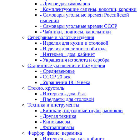
- Другое для самоваров
- Комплектующие-сапуны, воротки, коронки
- Самовары угольные времен Российской
империи
- Самовары угольные времен СССР
- Чайники, подносы, капельники
Серебряные и золотые изделия
- Изделия для кухни и столовой
- Изделия для личного обихода
- Интерьер - дом, кабинет
- Украшения из золота и серебра
Старинные украшения и бижутерия
- Средневековье
- СССР 20 век
- Украшения 18-19 века
Стекло, хрусталь
- Интерьер - дом, быт
- Предметы для столовой
Техника и инструменты
- Бинокли, подзорные трубы, монокли
- Другая техника
- Кинокамеры
- Фотоаппараты
Фарфор, фаянс, керамика
- Интерьер - дом, сад, кабинет