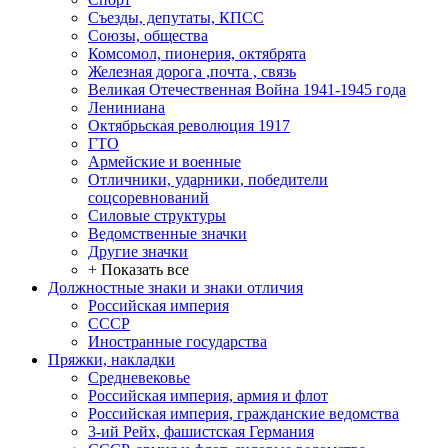
Съезды, депутаты, КПСС
Союзы, общества
Комсомол, пионерия, октябрята
Железная дорога ,почта , связь
Великая Отечественная Война 1941-1945 года
Лениниана
Октябрьская революция 1917
ГТО
Армейские и военные
Отличники, ударники, победители
соцсоревнований
Силовые структуры
Ведомственные значки
Другие значки
+ Показать все
Должностные знаки и знаки отличия
Российская империя
СССР
Иностранные государства
Пряжки, накладки
Средневековье
Российская империя, армия и флот
Российская империя, гражданские ведомства
3-ий Рейх, фашистская Германия