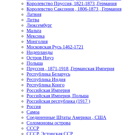
Королевство Пруссия, 1821-1873 ,Германия
Королевство Саксония , 1806-1873 , Германия
Латвия
Литва
Люксембург
Мальта
Мексика
Монголия
Московская Русь 1462-1721
Нидерланды
Остров Ниуэ
Польша
Пруссия , 1871-1918 ,Германская Империя
Республика Беларусь
Республика Индия
Республика Конго
Российская Империя
Российская Империя, Польша
Российская республика (1917 )
Россия
Самоа
Соединенные Штаты Америки , США
Соломоновы острова
СССР
СССР, Эстонская ССР