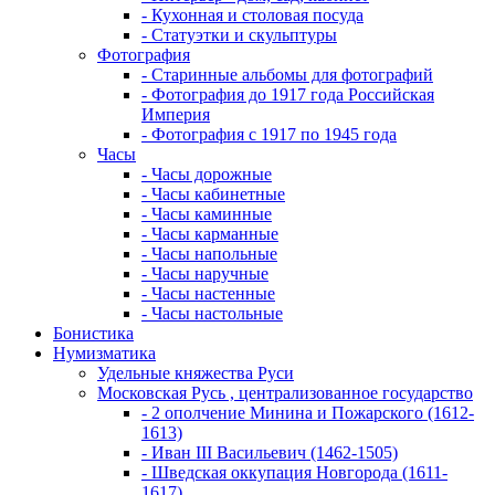
- Кухонная и столовая посуда
- Статуэтки и скульптуры
Фотография
- Старинные альбомы для фотографий
- Фотография до 1917 года Российская
Империя
- Фотография с 1917 по 1945 года
Часы
- Часы дорожные
- Часы кабинетные
- Часы каминные
- Часы карманные
- Часы напольные
- Часы наручные
- Часы настенные
- Часы настольные
Бонистика
Нумизматика
Удельные княжества Руси
Московская Русь , централизованное государство
- 2 ополчение Минина и Пожарского (1612-
1613)
- Иван III Васильевич (1462-1505)
- Шведская оккупация Новгорода (1611-
1617)