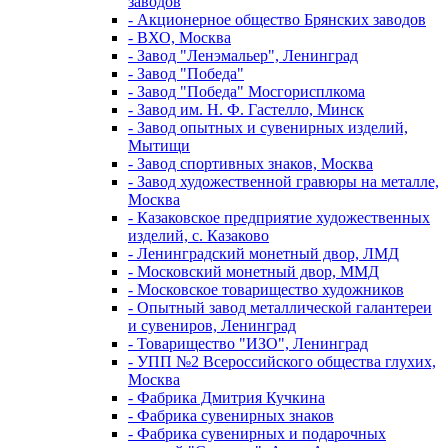
заводов
- Акционерное общество Брянских заводов
- ВХО, Москва
- Завод "Ленэмальер", Ленинград
- Завод "Победа"
- Завод "Победа" Мосгорисплкома
- Завод им. Н. Ф. Гастелло, Минск
- Завод опытных и сувенирных изделий,
Мытищи
- Завод спортивных знаков, Москва
- Завод художественной гравюры на металле,
Москва
- Казаковское предприятие художественных
изделий, с. Казаково
- Ленинградский монетный двор, ЛМД
- Московский монетный двор, ММД
- Московское товарищество художников
- Опытный завод металлической галантереи
и сувениров, Ленинград
- Товарищество "ИЗО", Ленинград
- УПП №2 Всероссийского общества глухих,
Москва
- Фабрика Дмитрия Кучкина
- Фабрика сувенирных знаков
- Фабрика сувенирных и подарочных