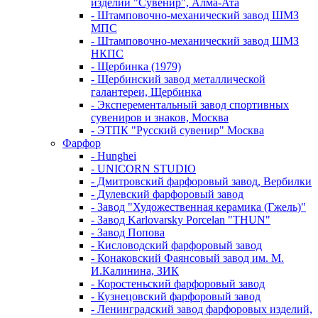
изделий "Сувенир", Алма-Ата
- Штамповочно-механический завод ШМЗ
МПС
- Штамповочно-механический завод ШМЗ
НКПС
- Щербинка (1979)
- Щербинский завод металлической
галантереи, Щербинка
- Эксперементальный завод спортивных
сувениров и знаков, Москва
- ЭТПК "Русский сувенир" Москва
Фарфор
- Hunghei
- UNICORN STUDIO
- Дмитровский фарфоровый завод, Вербилки
- Дулевский фарфоровый завод
- Завод "Художественная керамика (Гжель)"
- Завод Karlovarsky Porcelan "THUN"
- Завод Попова
- Кисловодский фарфоровый завод
- Конаковский Фаянсовый завод им. М.
И.Калинина, ЗИК
- Коростеньский фарфоровый завод
- Кузнецовский фарфоровый завод
- Ленинградский завод фарфоровых изделий,