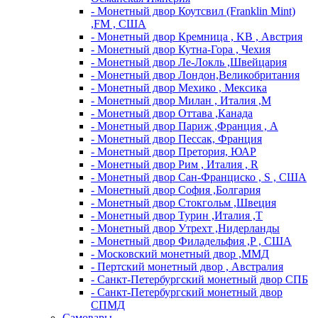
- Монетный двор Коутсвил (Franklin Mint)
,FM , США
- Монетный двор Кремница , KB , Австрия
- Монетный двор Кутна-Гора , Чехия
- Монетный двор Ле-Локль ,Швейцария
- Монетный двор Лондон,Великобритания
- Монетный двор Мехико , Мексика
- Монетный двор Милан , Италия ,M
- Монетный двор Оттава ,Канада
- Монетный двор Париж ,Франция , A
- Монетный двор Пессак, Франция
- Монетный двор Претория, ЮАР
- Монетный двор Рим , Италия , R
- Монетный двор Сан-Франциско , S , США
- Монетный двор София ,Болгария
- Монетный двор Стокгольм ,Швеция
- Монетный двор Турин ,Италия ,T
- Монетный двор Утрехт ,Нидерланды
- Монетный двор Филадельфия ,P , США
- Московский монетный двор ,ММД
- Пертский монетный двор , Австралия
- Санкт-Петербургский монетный двор СПБ
- Санкт-Петербургский монетный двор
СПМД
Самовары