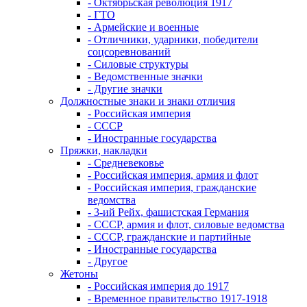
- Октябрьская революция 1917
- ГТО
- Армейские и военные
- Отличники, ударники, победители
соцсоревнований
- Силовые структуры
- Ведомственные значки
- Другие значки
Должностные знаки и знаки отличия
- Российская империя
- СССР
- Иностранные государства
Пряжки, накладки
- Средневековье
- Российская империя, армия и флот
- Российская империя, гражданские
ведомства
- 3-ий Рейх, фашистская Германия
- СССР, армия и флот, силовые ведомства
- СССР, гражданские и партийные
- Иностранные государства
- Другое
Жетоны
- Российская империя до 1917
- Временное правительство 1917-1918