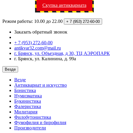
Скупка антиквариата
Режим работы: 10.00 до 22.00
+ 7 (953)
272-60-00
Заказать обратный звонок
+ 7 (953) 272-60-00
antikvar32.com@mail.ru
г. Брянск, ул. Объездная, д 30, ТЦ АЭРОПАРК
г. Брянск, ул. Калинина, д. 99а
Везде
Везде
Антиквариат и искусство
Бонистика
Нумизматика
Букинистика
Фалеристика
Милитария
Филобутонистика
Фумофилия и бирофилия
Производители