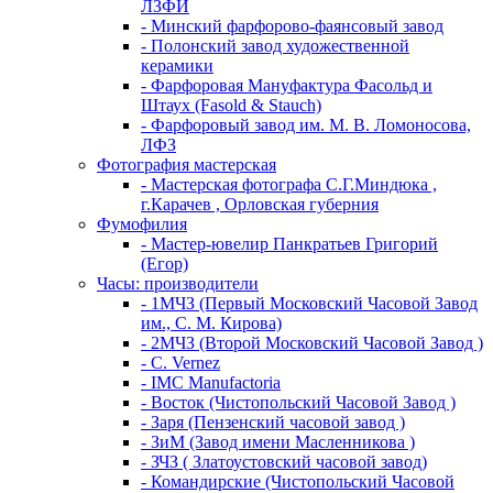
ЛЗФИ
- Минский фарфорово-фаянсовый завод
- Полонский завод художественной
керамики
- Фарфоровая Мануфактура Фасольд и
Штаух (Fasold & Stauch)
- Фарфоровый завод им. М. В. Ломоносова,
ЛФЗ
Фотография мастерская
- Мастерская фотографа С.Г.Миндюка ,
г.Карачев , Орловская губерния
Фумофилия
- Мастер-ювелир Панкратьев Григорий
(Егор)
Часы: производители
- 1МЧЗ (Первый Московский Часовой Завод
им., С. М. Кирова)
- 2МЧЗ (Второй Московский Часовой Завод )
- C. Vernez
- IMC Manufactoria
- Восток (Чистопольский Часовой Завод )
- Заря (Пензенский часовой завод )
- ЗиМ (Завод имени Масленникова )
- ЗЧЗ ( Златоустовский часовой завод)
- Командирские (Чистопольский Часовой