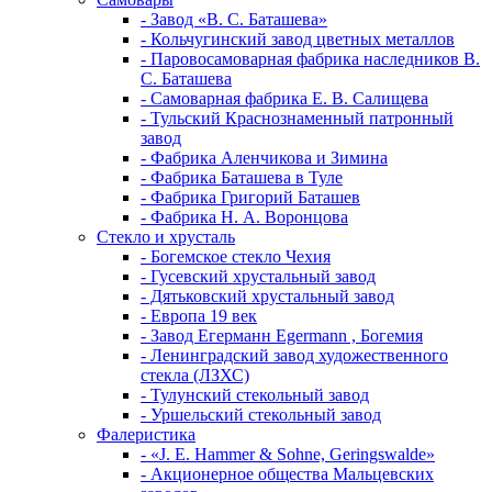
- Завод «В. С. Баташева»
- Кольчугинский завод цветных металлов
- Паровосамоварная фабрика наследников В.
С. Баташева
- Самоварная фабрика Е. В. Салищева
- Тульский Краснознаменный патронный
завод
- Фабрика Аленчикова и Зимина
- Фабрика Баташева в Туле
- Фабрика Григорий Баташев
- Фабрика Н. А. Воронцова
Стекло и хрусталь
- Богемское стекло Чехия
- Гусевский хрустальный завод
- Дятьковский хрустальный завод
- Европа 19 век
- Завод Егерманн Egermann , Богемия
- Ленинградский завод художественного
стекла (ЛЗХС)
- Тулунский стекольный завод
- Уршельский стекольный завод
Фалеристика
- «J. E. Hammer & Sohne, Geringswalde»
- Акционерное общества Мальцевских