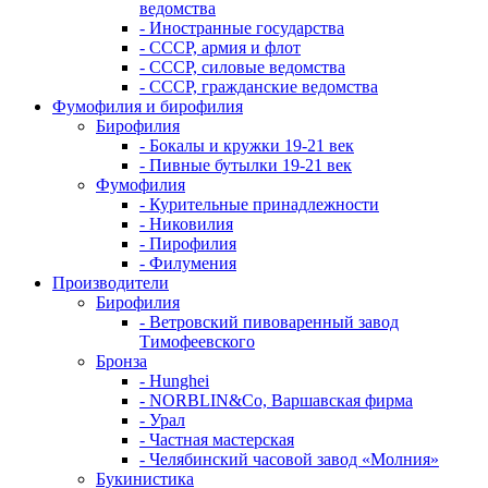
ведомства
- Иностранные государства
- СССР, армия и флот
- СССР, силовые ведомства
- СССР, гражданские ведомства
Фумофилия и бирофилия
Бирофилия
- Бокалы и кружки 19-21 век
- Пивные бутылки 19-21 век
Фумофилия
- Курительные принадлежности
- Никовилия
- Пирофилия
- Филумения
Производители
Бирофилия
- Ветровский пивоваренный завод
Тимофеевского
Бронза
- Hunghei
- NORBLIN&Co, Варшавская фирма
- Урал
- Частная мастерская
- Челябинский часовой завод «Молния»
Букинистика