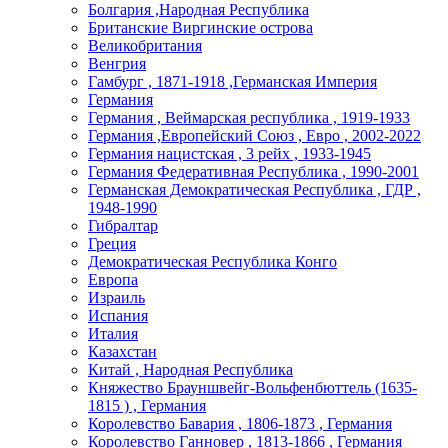
Болгария ,Народная Республика
Британские Виргинские острова
Великобритания
Венгрия
Гамбург , 1871-1918 ,Германская Империя
Германия
Германия , Веймарская республика , 1919-1933
Германия ,Европейский Союз , Евро , 2002-2022
Германия нацистская , 3 рейх , 1933-1945
Германия Федеративная Республика , 1990-2001
Германская Демократическая Республика , ГДР ,
1948-1990
Гибралтар
Греция
Демократическая Республика Конго
Европа
Израиль
Испания
Италия
Казахстан
Китай , Народная Республика
Княжество Брауншвейг-Вольфенбюттель (1635-
1815 ) , Германия
Королевство Бавария , 1806-1873 , Германия
Королевство Ганновер , 1813-1866 , Германия