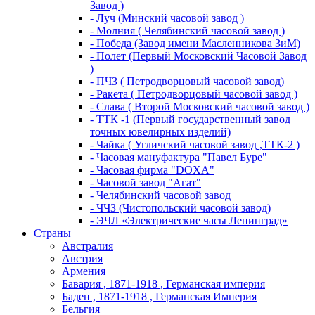
Завод )
- Луч (Минский часовой завод )
- Молния ( Челябинский часовой завод )
- Победа (Завод имени Масленникова ЗиМ)
- Полет (Первый Московский Часовой Завод
)
- ПЧЗ ( Петродворцовый часовой завод)
- Ракета ( Петродворцовый часовой завод )
- Слава ( Второй Московский часовой завод )
- ТТК -1 (Первый государственный завод
точных ювелирных изделий)
- Чайка ( Угличский часовой завод ,ТТК-2 )
- Часовая мануфактура "Павел Буре"
- Часовая фирма "DOXA"
- Часовой завод "Агат"
- Челябинский часовой завод
- ЧЧЗ (Чистопольский часовой завод)
- ЭЧЛ «Электрические часы Ленинград»
Страны
Австралия
Австрия
Армения
Бавария , 1871-1918 , Германская империя
Баден , 1871-1918 , Германская Империя
Бельгия