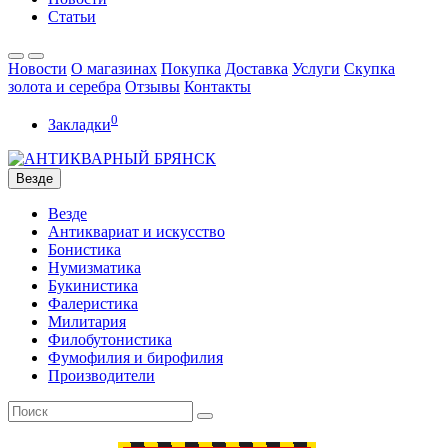
Статьи
Новости
О магазинах
Покупка
Доставка
Услуги
Скупка
золота и серебра
Отзывы
Контакты
0
Закладки
Везде
Везде
Антиквариат и искусство
Бонистика
Нумизматика
Букинистика
Фалеристика
Милитария
Филобутонистика
Фумофилия и бирофилия
Производители