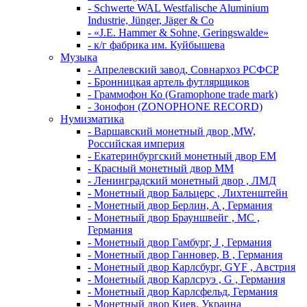
- Schwerte WAL Westfalische Aluminium
Industrie, Jünger, Jäger & Co
- «J.E. Hammer & Sohne, Geringswalde»
- к/г фабрика им. Куйбышева
Музыка
- Апрелевский завод, Совнархоз РСФСР
- Бронницкая артель футлярщиков
- Граммофон Ко (Gramophone trade mark)
- Зонофон (ZONOPHONE RECORD)
Нумизматика
- Варшавский монетный двор ,MW,
Российская империя
- Екатеринбургский монетный двор ЕМ
- Красный монетный двор ММ
- Ленинградский монетный двор , ЛМД
- Монетный двор Бальцерс , Лихтенштейн
- Монетный двор Берлин, A , Германия
- Монетный двор Брауншвейг , MC ,
Германия
- Монетный двор Гамбург, J , Германия
- Монетный двор Ганновер, B , Германия
- Монетный двор Карлсбург, GYF , Австрия
- Монетный двор Карлсруэ , G , Германия
- Монетный двор Карлсфельд, Германия
- Монетный двор Киев, Украина