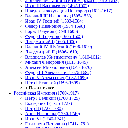
2 ополчение Минина и Пожарского (1612-1613)
Иван III Васильевич (1462-1505)
Шведская оккупация Новгорода (1611-1617)
Василий III Иванович (1505-1533)
Иван IV Грозный (1533-1584)
Фёдор I Иванович (1584-1598)
Борис Годунов (1598-1605)
Фёдор II Годунов (1605-1605)
Лжедмитрий I (1605-1606)
Василий IV Шуйский (1606-1610)
Лжедмитрий II (1606-1610)
Владислав Жигимонтович (1610-1612)
Михаил Фёдорович (1613-1645)
Алексей Михайлович (1645-1676)
Фёдор III Алексеевич (1676-1682)
Иван V Алексеевич (1682-1696)
Пётр I Великий (1696-1699)
+ Показать все
Российская Империя (1700-1917)
Пётр I Великий (1700-1725)
Екатерина I (1725-1727)
Петр II (1727-1730)
Анна Ивановна (1730-1740)
Иоан VI (1740-1741)
Елизавета Петровна (1741-1761)