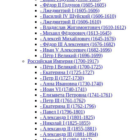
- Фёдор II Годунов (1605-1605)
- Лжедмитрий I (1605-1606)
- Василий IV Шуйский (1606-1610)
- Лжедмитрий II (1606-1610)
- Владислав Жигимонтович (1610-1612)
- Михаил Фёдорович (1613-1645)
- Алексей Михайлович (1645-1676)
- Фёдор III Алексеевич (1676-1682)
- Иван V Алексеевич (1682-1696)
- Пётр I Великий (1696-1699)
Российская Империя (1700-1917)
- Пётр I Великий (1700-1725)
- Екатерина I (1725-1727)
- Петр II (1727-1730)
- Анна Ивановна (1730-1740)
- Иоан VI (1740-1741)
- Елизавета Петровна (1741-1761)
- Петр III (1761-1762)
- Екатерина II (1762-1796)
- Павел I (1796-1801)
- Александр I (1801-1825)
- Николай I (1825-1855)
- Александр II (1855-1881)
- Александр III (1881-1894)
- Николай II (1894-1917)