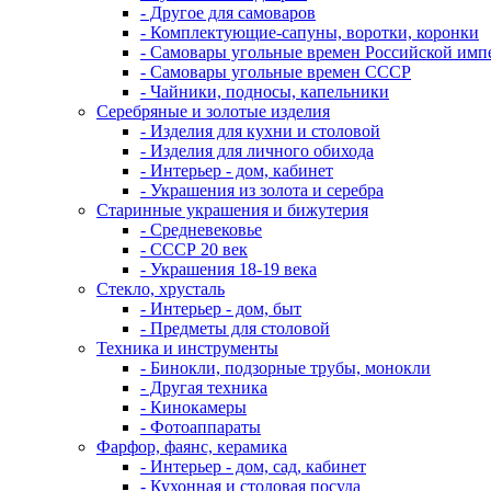
- Другое для самоваров
- Комплектующие-сапуны, воротки, коронки
- Самовары угольные времен Российской имп
- Самовары угольные времен СССР
- Чайники, подносы, капельники
Серебряные и золотые изделия
- Изделия для кухни и столовой
- Изделия для личного обихода
- Интерьер - дом, кабинет
- Украшения из золота и серебра
Старинные украшения и бижутерия
- Средневековье
- СССР 20 век
- Украшения 18-19 века
Стекло, хрусталь
- Интерьер - дом, быт
- Предметы для столовой
Техника и инструменты
- Бинокли, подзорные трубы, монокли
- Другая техника
- Кинокамеры
- Фотоаппараты
Фарфор, фаянс, керамика
- Интерьер - дом, сад, кабинет
- Кухонная и столовая посуда