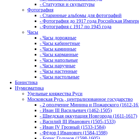
- Статуэтки и скульптуры
Фотография
- Старинные альбомы для фотографий
- Фотография до 1917 года Российская Импер
- Фотография с 1917 по 1945 года
Часы
- Часы дорожные
- Часы кабинетные
- Часы каминные
- Часы карманные
- Часы напольные
- Часы наручные
- Часы настенные
- Часы настольные
Бонистика
Нумизматика
Удельные княжества Руси
Московская Русь , централизованное государство
- 2 ополчение Минина и Пожарского (1612-16
- Иван III Васильевич (1462-1505)
- Шведская оккупация Новгорода (1611-1617)
- Василий III Иванович (1505-1533)
- Иван IV Грозный (1533-1584)
- Фёдор I Иванович (1584-1598)
- Борис Годунов (1598-1605)