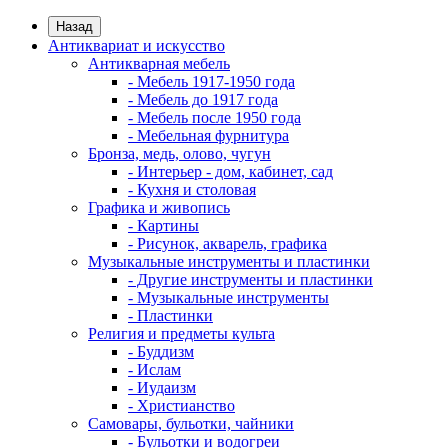
Назад
Антиквариат и искусство
Антикварная мебель
- Мебель 1917-1950 года
- Мебель до 1917 года
- Мебель после 1950 года
- Мебельная фурнитура
Бронза, медь, олово, чугун
- Интерьер - дом, кабинет, сад
- Кухня и столовая
Графика и живопись
- Картины
- Рисунок, акварель, графика
Музыкальные инструменты и пластинки
- Другие инструменты и пластинки
- Музыкальные инструменты
- Пластинки
Религия и предметы культа
- Буддизм
- Ислам
- Иудаизм
- Христианство
Самовары, бульотки, чайники
- Бульотки и водогреи