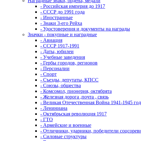
Наградные знаки, ордена, медали
- Российская империя до 1917
- СССР до 1991 года
- Иностранные
- Знаки 3-его Рейха
- Удостоверения и документы на награды
Значки - покупные и наградные
- Авиация
- СССР 1917-1991
- Даты, юбилеи
- Учебные заведения
- Гербы городов, регионов
- Персоналии
- Спорт
- Съезды, депутаты, КПСС
- Союзы, общества
- Комсомол, пионерия, октябрята
- Железная дорога ,почта , связь
- Великая Отечественная Война 1941-1945 год
- Лениниана
- Октябрьская революция 1917
- ГТО
- Армейские и военные
- Отличники, ударники, победители соцсоре
- Силовые структуры