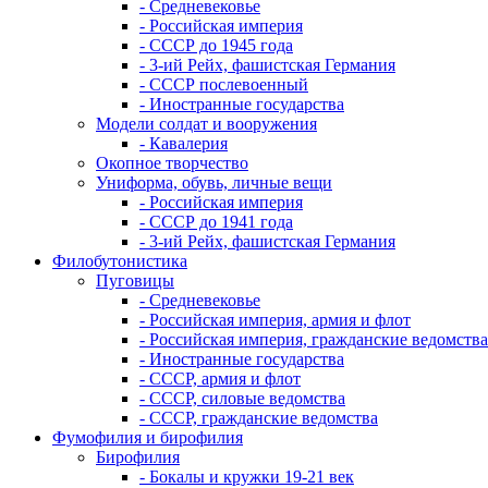
- Средневековье
- Российская империя
- СССР до 1945 года
- 3-ий Рейх, фашистская Германия
- СССР послевоенный
- Иностранные государства
Модели солдат и вооружения
- Кавалерия
Окопное творчество
Униформа, обувь, личные вещи
- Российская империя
- СССР до 1941 года
- 3-ий Рейх, фашистская Германия
Филобутонистика
Пуговицы
- Средневековье
- Российская империя, армия и флот
- Российская империя, гражданские ведомства
- Иностранные государства
- СССР, армия и флот
- СССР, силовые ведомства
- СССР, гражданские ведомства
Фумофилия и бирофилия
Бирофилия
- Бокалы и кружки 19-21 век