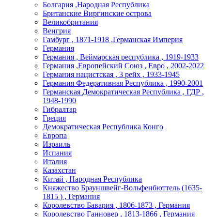
Болгария ,Народная Республика
Британские Виргинские острова
Великобритания
Венгрия
Гамбург , 1871-1918 ,Германская Империя
Германия
Германия , Веймарская республика , 1919-1933
Германия ,Европейский Союз , Евро , 2002-2022
Германия нацистская , 3 рейх , 1933-1945
Германия Федеративная Республика , 1990-2001
Германская Демократическая Республика , ГДР ,
1948-1990
Гибралтар
Греция
Демократическая Республика Конго
Европа
Израиль
Испания
Италия
Казахстан
Китай , Народная Республика
Княжество Брауншвейг-Вольфенбюттель (1635-
1815 ) , Германия
Королевство Бавария , 1806-1873 , Германия
Королевство Ганновер , 1813-1866 , Германия