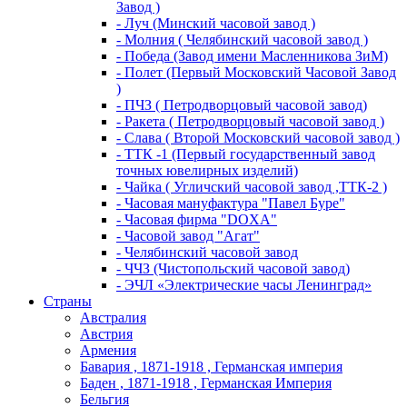
Завод )
- Луч (Минский часовой завод )
- Молния ( Челябинский часовой завод )
- Победа (Завод имени Масленникова ЗиМ)
- Полет (Первый Московский Часовой Завод
)
- ПЧЗ ( Петродворцовый часовой завод)
- Ракета ( Петродворцовый часовой завод )
- Слава ( Второй Московский часовой завод )
- ТТК -1 (Первый государственный завод
точных ювелирных изделий)
- Чайка ( Угличский часовой завод ,ТТК-2 )
- Часовая мануфактура "Павел Буре"
- Часовая фирма "DOXA"
- Часовой завод "Агат"
- Челябинский часовой завод
- ЧЧЗ (Чистопольский часовой завод)
- ЭЧЛ «Электрические часы Ленинград»
Страны
Австралия
Австрия
Армения
Бавария , 1871-1918 , Германская империя
Баден , 1871-1918 , Германская Империя
Бельгия