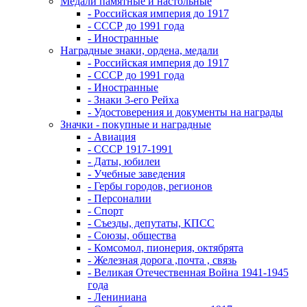
Медали памятные и настольные
- Российская империя до 1917
- СССР до 1991 года
- Иностранные
Наградные знаки, ордена, медали
- Российская империя до 1917
- СССР до 1991 года
- Иностранные
- Знаки 3-его Рейха
- Удостоверения и документы на награды
Значки - покупные и наградные
- Авиация
- СССР 1917-1991
- Даты, юбилеи
- Учебные заведения
- Гербы городов, регионов
- Персоналии
- Спорт
- Съезды, депутаты, КПСС
- Союзы, общества
- Комсомол, пионерия, октябрята
- Железная дорога ,почта , связь
- Великая Отечественная Война 1941-1945
года
- Лениниана