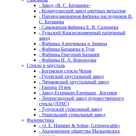
- Завод «В. С. Баташева»
- Кольчугинский завод цветных металлов
- Паровосамоварная фабрика наследников В.
С. Баташева
- Самоварная фабрика Е. В. Салищева
- Тульский Краснознаменный патронный
завод
- Фабрика Аленчикова и Зимина
- Фабрика Баташева в Туле
- Фабрика Григорий Баташев
- Фабрика Н. А. Воронцова
Стекло и хрусталь
- Богемское стекло Чехия
- Гусевский хрустальный завод
- Дятьковский хрустальный завод
- Европа 19 век
- Завод Егерманн Egermann , Богемия
- Ленинградский завод художественного
стекла (ЛЗХС)
- Тулунский стекольный завод
- Уршельский стекольный завод
Фалеристика
- «J. E. Hammer & Sohne, Geringswalde»
- Акционерное общества Мальцевских