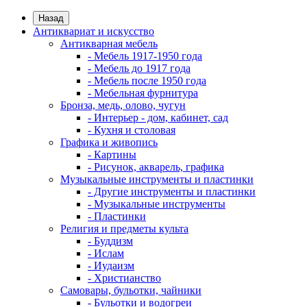
Назад
Антиквариат и искусство
Антикварная мебель
- Мебель 1917-1950 года
- Мебель до 1917 года
- Мебель после 1950 года
- Мебельная фурнитура
Бронза, медь, олово, чугун
- Интерьер - дом, кабинет, сад
- Кухня и столовая
Графика и живопись
- Картины
- Рисунок, акварель, графика
Музыкальные инструменты и пластинки
- Другие инструменты и пластинки
- Музыкальные инструменты
- Пластинки
Религия и предметы культа
- Буддизм
- Ислам
- Иудаизм
- Христианство
Самовары, бульотки, чайники
- Бульотки и водогреи