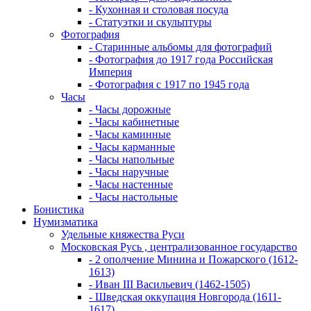
- Кухонная и столовая посуда
- Статуэтки и скульптуры
Фотография
- Старинные альбомы для фотографий
- Фотография до 1917 года Российская
Империя
- Фотография с 1917 по 1945 года
Часы
- Часы дорожные
- Часы кабинетные
- Часы каминные
- Часы карманные
- Часы напольные
- Часы наручные
- Часы настенные
- Часы настольные
Бонистика
Нумизматика
Удельные княжества Руси
Московская Русь , централизованное государство
- 2 ополчение Минина и Пожарского (1612-
1613)
- Иван III Васильевич (1462-1505)
- Шведская оккупация Новгорода (1611-
1617)