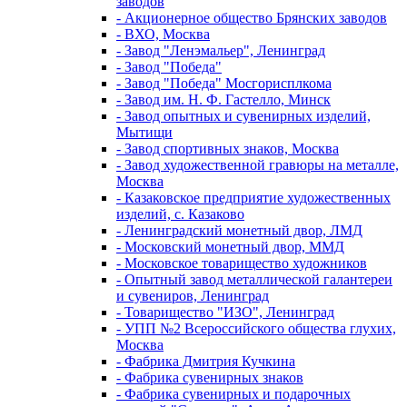
заводов
- Акционерное общество Брянских заводов
- ВХО, Москва
- Завод "Ленэмальер", Ленинград
- Завод "Победа"
- Завод "Победа" Мосгорисплкома
- Завод им. Н. Ф. Гастелло, Минск
- Завод опытных и сувенирных изделий,
Мытищи
- Завод спортивных знаков, Москва
- Завод художественной гравюры на металле,
Москва
- Казаковское предприятие художественных
изделий, с. Казаково
- Ленинградский монетный двор, ЛМД
- Московский монетный двор, ММД
- Московское товарищество художников
- Опытный завод металлической галантереи
и сувениров, Ленинград
- Товарищество "ИЗО", Ленинград
- УПП №2 Всероссийского общества глухих,
Москва
- Фабрика Дмитрия Кучкина
- Фабрика сувенирных знаков
- Фабрика сувенирных и подарочных