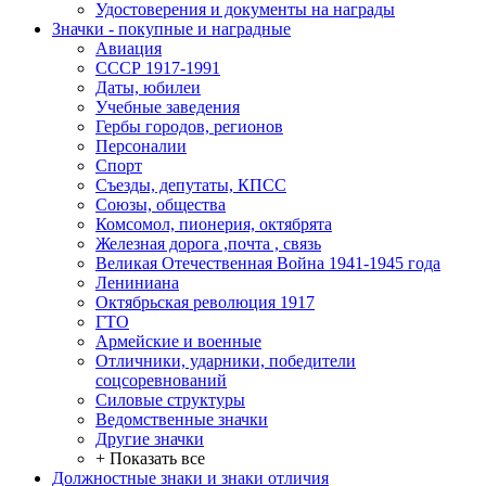
Удостоверения и документы на награды
Значки - покупные и наградные
Авиация
СССР 1917-1991
Даты, юбилеи
Учебные заведения
Гербы городов, регионов
Персоналии
Спорт
Съезды, депутаты, КПСС
Союзы, общества
Комсомол, пионерия, октябрята
Железная дорога ,почта , связь
Великая Отечественная Война 1941-1945 года
Лениниана
Октябрьская революция 1917
ГТО
Армейские и военные
Отличники, ударники, победители
соцсоревнований
Силовые структуры
Ведомственные значки
Другие значки
+ Показать все
Должностные знаки и знаки отличия