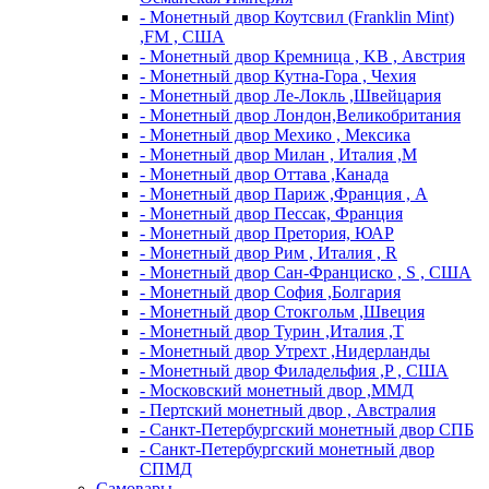
- Монетный двор Коутсвил (Franklin Mint)
,FM , США
- Монетный двор Кремница , KB , Австрия
- Монетный двор Кутна-Гора , Чехия
- Монетный двор Ле-Локль ,Швейцария
- Монетный двор Лондон,Великобритания
- Монетный двор Мехико , Мексика
- Монетный двор Милан , Италия ,M
- Монетный двор Оттава ,Канада
- Монетный двор Париж ,Франция , A
- Монетный двор Пессак, Франция
- Монетный двор Претория, ЮАР
- Монетный двор Рим , Италия , R
- Монетный двор Сан-Франциско , S , США
- Монетный двор София ,Болгария
- Монетный двор Стокгольм ,Швеция
- Монетный двор Турин ,Италия ,T
- Монетный двор Утрехт ,Нидерланды
- Монетный двор Филадельфия ,P , США
- Московский монетный двор ,ММД
- Пертский монетный двор , Австралия
- Санкт-Петербургский монетный двор СПБ
- Санкт-Петербургский монетный двор
СПМД
Самовары