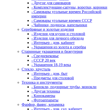
- Другое для самоваров
- Комплектующие-сапуны, воротки, коронки
- Самовары угольные времен Российской
империи
- Самовары угольные времен СССР
- Чайники, подносы, капельники
Серебряные и золотые изделия
- Изделия для кухни и столовой
- Изделия для личного обихода
- Интерьер - дом, кабинет
- Украшения из золота и серебра
Старинные украшения и бижутерия
- Средневековье
- СССР 20 век
- Украшения 18-19 века
Стекло, хрусталь
- Интерьер - дом, быт
- Предметы для столовой
Техника и инструменты
- Бинокли, подзорные трубы, монокли
- Другая техника
- Кинокамеры
- Фотоаппараты
Фарфор, фаянс, керамика
- Интерьер - дом, сад, кабинет