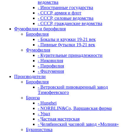
ведомства
- Иностранные государства
- СССР, армия и флот
- СССР, силовые ведомства
- СССР, гражданские ведомства
Фумофилия и бирофилия
Бирофилия
- Бокалы и кружки 19-21 век
- Пивные бутылки 19-21 век
Фумофилия
- Курительные принадлежности
- Никовилия
- Пирофилия
- Филумения
Производители
Бирофилия
- Ветровский пивоваренный завод
Тимофеевского
Бронза
- Hunghei
- NORBLIN&Co, Варшавская фирма
- Урал
- Частная мастерская
- Челябинский часовой завод «Молния»
Букинистика