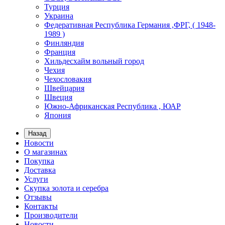
Турция
Украина
Федеративная Республика Германия ,ФРГ, ( 1948-
1989 )
Финляндия
Франция
Хильдесхайм вольный город
Чехия
Чехословакия
Швейцария
Швеция
Южно-Африканская Республика , ЮАР
Япония
Назад
Новости
О магазинах
Покупка
Доставка
Услуги
Скупка золота и серебра
Отзывы
Контакты
Производители
Новости