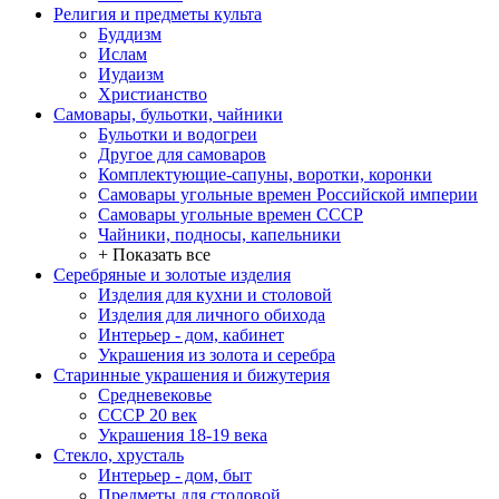
Религия и предметы культа
Буддизм
Ислам
Иудаизм
Христианство
Самовары, бульотки, чайники
Бульотки и водогреи
Другое для самоваров
Комплектующие-сапуны, воротки, коронки
Самовары угольные времен Российской империи
Самовары угольные времен СССР
Чайники, подносы, капельники
+ Показать все
Серебряные и золотые изделия
Изделия для кухни и столовой
Изделия для личного обихода
Интерьер - дом, кабинет
Украшения из золота и серебра
Старинные украшения и бижутерия
Средневековье
СССР 20 век
Украшения 18-19 века
Стекло, хрусталь
Интерьер - дом, быт
Предметы для столовой