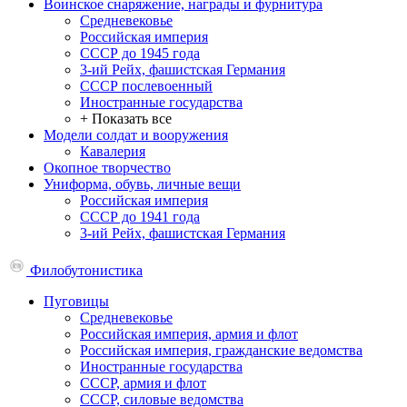
Воинское снаряжение, награды и фурнитура
Средневековье
Российская империя
СССР до 1945 года
3-ий Рейх, фашистская Германия
СССР послевоенный
Иностранные государства
+ Показать все
Модели солдат и вооружения
Кавалерия
Окопное творчество
Униформа, обувь, личные вещи
Российская империя
СССР до 1941 года
3-ий Рейх, фашистская Германия
Филобутонистика
Пуговицы
Средневековье
Российская империя, армия и флот
Российская империя, гражданские ведомства
Иностранные государства
СССР, армия и флот
СССР, силовые ведомства