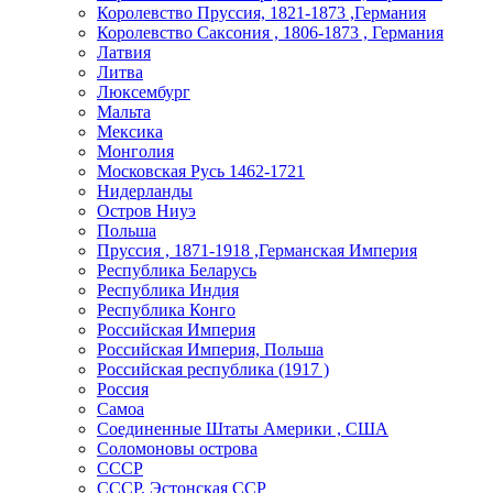
Королевство Пруссия, 1821-1873 ,Германия
Королевство Саксония , 1806-1873 , Германия
Латвия
Литва
Люксембург
Мальта
Мексика
Монголия
Московская Русь 1462-1721
Нидерланды
Остров Ниуэ
Польша
Пруссия , 1871-1918 ,Германская Империя
Республика Беларусь
Республика Индия
Республика Конго
Российская Империя
Российская Империя, Польша
Российская республика (1917 )
Россия
Самоа
Соединенные Штаты Америки , США
Соломоновы острова
СССР
СССР, Эстонская ССР