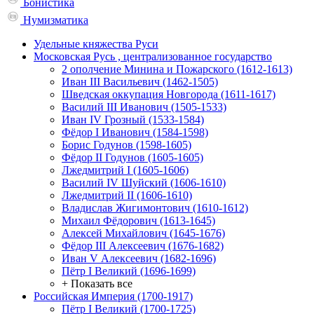
Бонистика
Нумизматика
Удельные княжества Руси
Московская Русь , централизованное государство
2 ополчение Минина и Пожарского (1612-1613)
Иван III Васильевич (1462-1505)
Шведская оккупация Новгорода (1611-1617)
Василий III Иванович (1505-1533)
Иван IV Грозный (1533-1584)
Фёдор I Иванович (1584-1598)
Борис Годунов (1598-1605)
Фёдор II Годунов (1605-1605)
Лжедмитрий I (1605-1606)
Василий IV Шуйский (1606-1610)
Лжедмитрий II (1606-1610)
Владислав Жигимонтович (1610-1612)
Михаил Фёдорович (1613-1645)
Алексей Михайлович (1645-1676)
Фёдор III Алексеевич (1676-1682)
Иван V Алексеевич (1682-1696)
Пётр I Великий (1696-1699)
+ Показать все
Российская Империя (1700-1917)
Пётр I Великий (1700-1725)