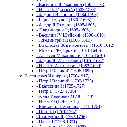
- Василий III Иванович (1505-1533)
- Иван IV Грозный (1533-1584)
- Фёдор I Иванович (1584-1598)
- Борис Годунов (1598-1605)
- Фёдор II Годунов (1605-1605)
- Лжедмитрий I (1605-1606)
- Василий IV Шуйский (1606-1610)
- Лжедмитрий II (1606-1610)
- Владислав Жигимонтович (1610-1612)
- Михаил Фёдорович (1613-1645)
- Алексей Михайлович (1645-1676)
- Фёдор III Алексеевич (1676-1682)
- Иван V Алексеевич (1682-1696)
- Пётр I Великий (1696-1699)
Российская Империя (1700-1917)
- Пётр I Великий (1700-1725)
- Екатерина I (1725-1727)
- Петр II (1727-1730)
- Анна Ивановна (1730-1740)
- Иоан VI (1740-1741)
- Елизавета Петровна (1741-1761)
- Петр III (1761-1762)
- Екатерина II (1762-1796)
- Павел I (1796-1801)
- Александр I (1801-1825)