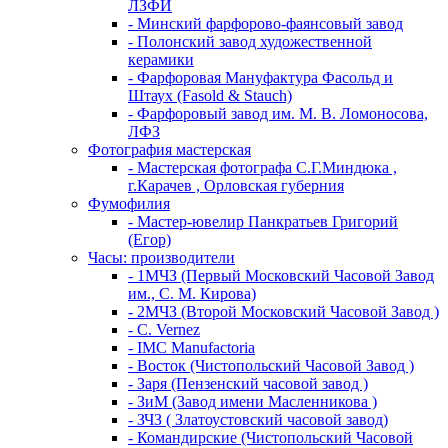
ЛЗФИ
- Минский фарфорово-фаянсовый завод
- Полонский завод художественной
керамики
- Фарфоровая Мануфактура Фасольд и
Штаух (Fasold & Stauch)
- Фарфоровый завод им. М. В. Ломоносова,
ЛФЗ
Фотография мастерская
- Мастерская фотографа С.Г.Миндюка ,
г.Карачев , Орловская губерния
Фумофилия
- Мастер-ювелир Панкратьев Григорий
(Егор)
Часы: производители
- 1МЧЗ (Первый Московский Часовой Завод
им., С. М. Кирова)
- 2МЧЗ (Второй Московский Часовой Завод )
- C. Vernez
- IMC Manufactoria
- Восток (Чистопольский Часовой Завод )
- Заря (Пензенский часовой завод )
- ЗиМ (Завод имени Масленникова )
- ЗЧЗ ( Златоустовский часовой завод)
- Командирские (Чистопольский Часовой