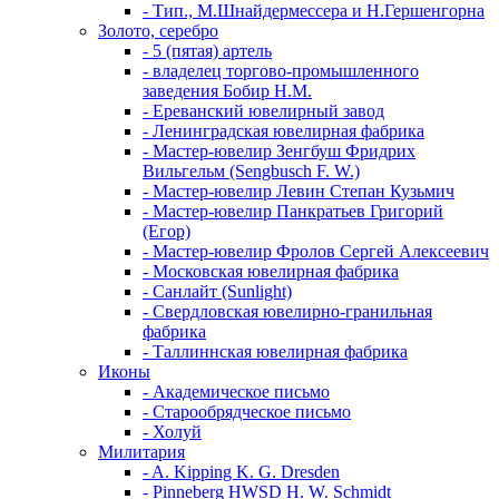
- Тип., М.Шнайдермессера и Н.Гершенгорна
Золото, серебро
- 5 (пятая) артель
- владелец торгово-промышленного
заведения Бобир Н.М.
- Ереванский ювелирный завод
- Ленинградская ювелирная фабрика
- Мастер-ювелир Зенгбуш Фридрих
Вильгельм (Sengbusch F. W.)
- Мастер-ювелир Левин Степан Кузьмич
- Мастер-ювелир Панкратьев Григорий
(Егор)
- Мастер-ювелир Фролов Сергей Алексеевич
- Московская ювелирная фабрика
- Санлайт (Sunlight)
- Свердловская ювелирно-гранильная
фабрика
- Таллиннская ювелирная фабрика
Иконы
- Академическое письмо
- Старообрядческое письмо
- Холуй
Милитария
- A. Kipping K. G. Dresden
- Pinneberg HWSD H. W. Schmidt