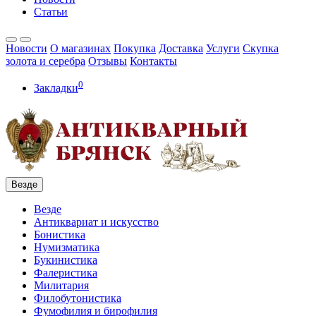
Статьи
Новости
О магазинах
Покупка
Доставка
Услуги
Скупка
золота и серебра
Отзывы
Контакты
0
Закладки
Везде
Везде
Антиквариат и искусство
Бонистика
Нумизматика
Букинистика
Фалеристика
Милитария
Филобутонистика
Фумофилия и бирофилия