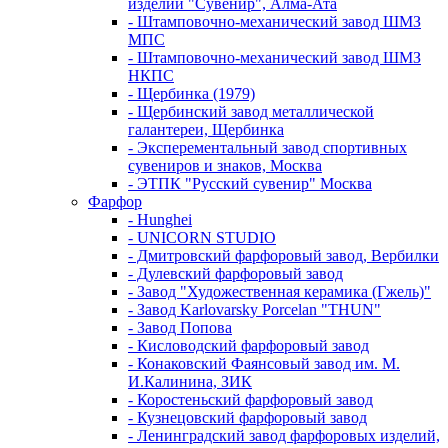
изделий "Сувенир", Алма-Ата
- Штамповочно-механический завод ШМЗ
МПС
- Штамповочно-механический завод ШМЗ
НКПС
- Щербинка (1979)
- Щербинский завод металлической
галантереи, Щербинка
- Эксперементальный завод спортивных
сувениров и знаков, Москва
- ЭТПК "Русский сувенир" Москва
Фарфор
- Hunghei
- UNICORN STUDIO
- Дмитровский фарфоровый завод, Вербилки
- Дулевский фарфоровый завод
- Завод "Художественная керамика (Гжель)"
- Завод Karlovarsky Porcelan "THUN"
- Завод Попова
- Кисловодский фарфоровый завод
- Конаковский Фаянсовый завод им. М.
И.Калинина, ЗИК
- Коростеньский фарфоровый завод
- Кузнецовский фарфоровый завод
- Ленинградский завод фарфоровых изделий,