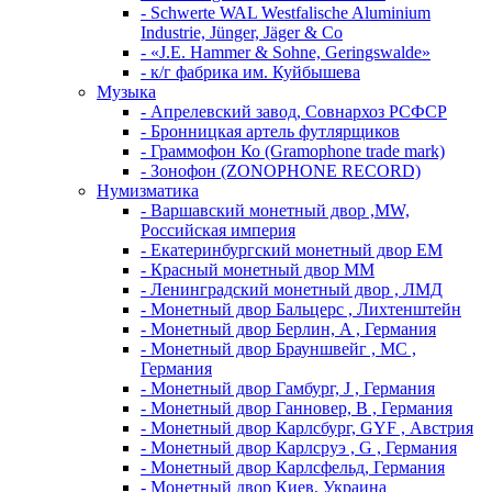
- Schwerte WAL Westfalische Aluminium
Industrie, Jünger, Jäger & Co
- «J.E. Hammer & Sohne, Geringswalde»
- к/г фабрика им. Куйбышева
Музыка
- Апрелевский завод, Совнархоз РСФСР
- Бронницкая артель футлярщиков
- Граммофон Ко (Gramophone trade mark)
- Зонофон (ZONOPHONE RECORD)
Нумизматика
- Варшавский монетный двор ,MW,
Российская империя
- Екатеринбургский монетный двор ЕМ
- Красный монетный двор ММ
- Ленинградский монетный двор , ЛМД
- Монетный двор Бальцерс , Лихтенштейн
- Монетный двор Берлин, A , Германия
- Монетный двор Брауншвейг , MC ,
Германия
- Монетный двор Гамбург, J , Германия
- Монетный двор Ганновер, B , Германия
- Монетный двор Карлсбург, GYF , Австрия
- Монетный двор Карлсруэ , G , Германия
- Монетный двор Карлсфельд, Германия
- Монетный двор Киев, Украина