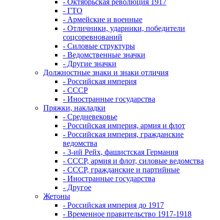
- Октябрьская революция 1917
- ГТО
- Армейские и военные
- Отличники, ударники, победители
соцсоревнований
- Силовые структуры
- Ведомственные значки
- Другие значки
Должностные знаки и знаки отличия
- Российская империя
- СССР
- Иностранные государства
Пряжки, накладки
- Средневековье
- Российская империя, армия и флот
- Российская империя, гражданские
ведомства
- 3-ий Рейх, фашистская Германия
- СССР, армия и флот, силовые ведомства
- СССР, гражданские и партийные
- Иностранные государства
- Другое
Жетоны
- Российская империя до 1917
- Временное правительство 1917-1918