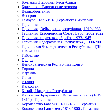
Болгария ,Народная Республика
Британские Виргинские острова
Великобритания
Венгрия
Гамбург , 1871-1918 ,Германская Империя
Германия
Германия , Веймарская республика , 1919-1933
Германия ,Европейский Союз , Евро , 2002-2022
Германия нацистская , 3 рейх , 1933-1945
Германия Федеративная Республика , 1990-2001
Германская Демократическая Республика , ГДР ,
1948-1990
Гибралтар
Греция
Демократическая Республика Конго
Европа
Израиль
Испания
Италия
Казахстан
Китай , Народная Республика
Княжество Брауншвейг-Вольфенбюттель (1635-
1815 ) , Германия
Королевство Бавария , 1806-1873 , Германия
Королевство Ганновер , 1813-1866 , Германия