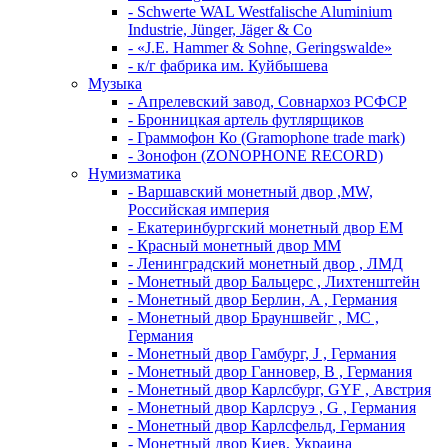
- Schwerte WAL Westfalische Aluminium
Industrie, Jünger, Jäger & Co
- «J.E. Hammer & Sohne, Geringswalde»
- к/г фабрика им. Куйбышева
Музыка
- Апрелевский завод, Совнархоз РСФСР
- Бронницкая артель футлярщиков
- Граммофон Ко (Gramophone trade mark)
- Зонофон (ZONOPHONE RECORD)
Нумизматика
- Варшавский монетный двор ,MW,
Российская империя
- Екатеринбургский монетный двор ЕМ
- Красный монетный двор ММ
- Ленинградский монетный двор , ЛМД
- Монетный двор Бальцерс , Лихтенштейн
- Монетный двор Берлин, A , Германия
- Монетный двор Брауншвейг , MC ,
Германия
- Монетный двор Гамбург, J , Германия
- Монетный двор Ганновер, B , Германия
- Монетный двор Карлсбург, GYF , Австрия
- Монетный двор Карлсруэ , G , Германия
- Монетный двор Карлсфельд, Германия
- Монетный двор Киев, Украина