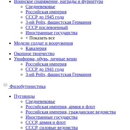
Воинское снаряжение, награды и фурнитура
Средневековье
Российская империя
СССР до 1945 года
3-ий Рейх, фашистская Германия
СССР послевоенный
Иностранные государства
+ Показать все
Модели солдат и вооружения
Кавалерия
Окопное творчество
Униформа, обувь, личные вещи
Российская империя
СССР до 1941 года
3-ий Рейх, фашистская Германия
Филобутонистика
Пуговицы
Средневековье
Российская империя, армия и флот
Российская империя, гражданские ведомства
Иностранные государства
СССР, армия и флот
СССР, силовые ведомства