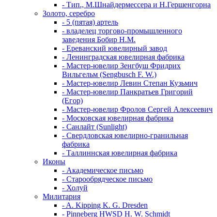
- Тип., М.Шнайдермессера и Н.Гершенгорна
Золото, серебро
- 5 (пятая) артель
- владелец торгово-промышленного
заведения Бобир Н.М.
- Ереванский ювелирный завод
- Ленинградская ювелирная фабрика
- Мастер-ювелир Зенгбуш Фридрих
Вильгельм (Sengbusch F. W.)
- Мастер-ювелир Левин Степан Кузьмич
- Мастер-ювелир Панкратьев Григорий
(Егор)
- Мастер-ювелир Фролов Сергей Алексеевич
- Московская ювелирная фабрика
- Санлайт (Sunlight)
- Свердловская ювелирно-гранильная
фабрика
- Таллиннская ювелирная фабрика
Иконы
- Академическое письмо
- Старообрядческое письмо
- Холуй
Милитария
- A. Kipping K. G. Dresden
- Pinneberg HWSD H. W. Schmidt