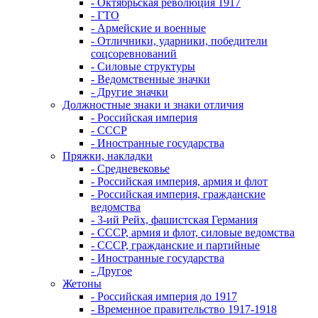
- Октябрьская революция 1917
- ГТО
- Армейские и военные
- Отличники, ударники, победители
соцсоревнований
- Силовые структуры
- Ведомственные значки
- Другие значки
Должностные знаки и знаки отличия
- Российская империя
- СССР
- Иностранные государства
Пряжки, накладки
- Средневековье
- Российская империя, армия и флот
- Российская империя, гражданские
ведомства
- 3-ий Рейх, фашистская Германия
- СССР, армия и флот, силовые ведомства
- СССР, гражданские и партийные
- Иностранные государства
- Другое
Жетоны
- Российская империя до 1917
- Временное правительство 1917-1918