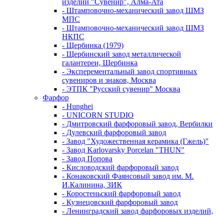
изделий "Сувенир", Алма-Ата
- Штамповочно-механический завод ШМЗ
МПС
- Штамповочно-механический завод ШМЗ
НКПС
- Щербинка (1979)
- Щербинский завод металлической
галантереи, Щербинка
- Эксперементальный завод спортивных
сувениров и знаков, Москва
- ЭТПК "Русский сувенир" Москва
Фарфор
- Hunghei
- UNICORN STUDIO
- Дмитровский фарфоровый завод, Вербилки
- Дулевский фарфоровый завод
- Завод "Художественная керамика (Гжель)"
- Завод Karlovarsky Porcelan "THUN"
- Завод Попова
- Кисловодский фарфоровый завод
- Конаковский Фаянсовый завод им. М.
И.Калинина, ЗИК
- Коростеньский фарфоровый завод
- Кузнецовский фарфоровый завод
- Ленинградский завод фарфоровых изделий,