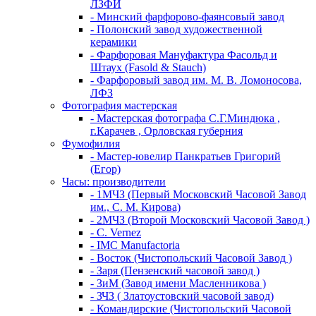
ЛЗФИ
- Минский фарфорово-фаянсовый завод
- Полонский завод художественной
керамики
- Фарфоровая Мануфактура Фасольд и
Штаух (Fasold & Stauch)
- Фарфоровый завод им. М. В. Ломоносова,
ЛФЗ
Фотография мастерская
- Мастерская фотографа С.Г.Миндюка ,
г.Карачев , Орловская губерния
Фумофилия
- Мастер-ювелир Панкратьев Григорий
(Егор)
Часы: производители
- 1МЧЗ (Первый Московский Часовой Завод
им., С. М. Кирова)
- 2МЧЗ (Второй Московский Часовой Завод )
- C. Vernez
- IMC Manufactoria
- Восток (Чистопольский Часовой Завод )
- Заря (Пензенский часовой завод )
- ЗиМ (Завод имени Масленникова )
- ЗЧЗ ( Златоустовский часовой завод)
- Командирские (Чистопольский Часовой