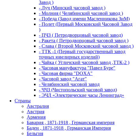
Завод )
- Луч (Минский часовой завод )
- Молния ( Челябинский часовой завод )
- Победа (Завод имени Масленникова ЗиМ)
- Полет (Первый Московский Часовой Завод
)
- ПЧЗ ( Петродворцовый часовой завод)
- Ракета ( Петродворцовый часовой завод )
- Слава ( Второй Московский часовой завод )
- ТТК -1 (Первый государственный завод
точных ювелирных изделий)
- Чайка ( Угличский часовой завод ,ТТК-2 )
- Часовая мануфактура "Павел Буре"
- Часовая фирма "DOXA"
- Часовой завод "Агат"
- Челябинский часовой завод
- ЧЧЗ (Чистопольский часовой завод)
- ЭЧЛ «Электрические часы Ленинград»
Страны
Австралия
Австрия
Армения
Бавария , 1871-1918 , Германская империя
Баден , 1871-1918 , Германская Империя
Бельгия