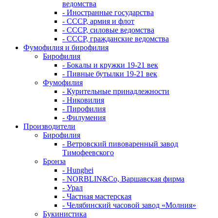
ведомства
- Иностранные государства
- СССР, армия и флот
- СССР, силовые ведомства
- СССР, гражданские ведомства
Фумофилия и бирофилия
Бирофилия
- Бокалы и кружки 19-21 век
- Пивные бутылки 19-21 век
Фумофилия
- Курительные принадлежности
- Никовилия
- Пирофилия
- Филумения
Производители
Бирофилия
- Ветровский пивоваренный завод
Тимофеевского
Бронза
- Hunghei
- NORBLIN&Co, Варшавская фирма
- Урал
- Частная мастерская
- Челябинский часовой завод «Молния»
Букинистика