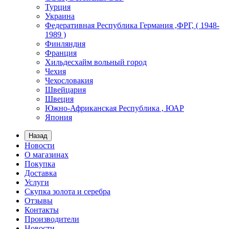
Турция
Украина
Федеративная Республика Германия ,ФРГ, ( 1948-
1989 )
Финляндия
Франция
Хильдесхайм вольный город
Чехия
Чехословакия
Швейцария
Швеция
Южно-Африканская Республика , ЮАР
Япония
Назад
Новости
О магазинах
Покупка
Доставка
Услуги
Скупка золота и серебра
Отзывы
Контакты
Производители
Новости