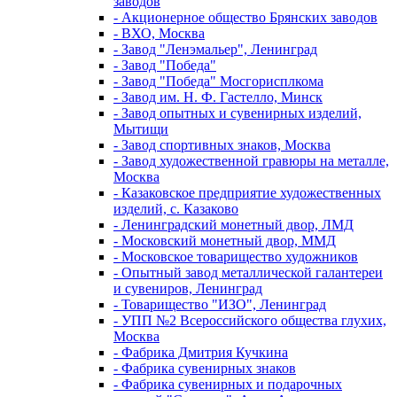
заводов
- Акционерное общество Брянских заводов
- ВХО, Москва
- Завод "Ленэмальер", Ленинград
- Завод "Победа"
- Завод "Победа" Мосгорисплкома
- Завод им. Н. Ф. Гастелло, Минск
- Завод опытных и сувенирных изделий,
Мытищи
- Завод спортивных знаков, Москва
- Завод художественной гравюры на металле,
Москва
- Казаковское предприятие художественных
изделий, с. Казаково
- Ленинградский монетный двор, ЛМД
- Московский монетный двор, ММД
- Московское товарищество художников
- Опытный завод металлической галантереи
и сувениров, Ленинград
- Товарищество "ИЗО", Ленинград
- УПП №2 Всероссийского общества глухих,
Москва
- Фабрика Дмитрия Кучкина
- Фабрика сувенирных знаков
- Фабрика сувенирных и подарочных