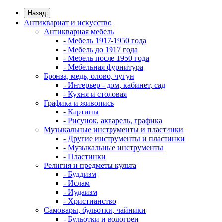
Назад
Антиквариат и искусство
Антикварная мебель
- Мебель 1917-1950 года
- Мебель до 1917 года
- Мебель после 1950 года
- Мебельная фурнитура
Бронза, медь, олово, чугун
- Интерьер - дом, кабинет, сад
- Кухня и столовая
Графика и живопись
- Картины
- Рисунок, акварель, графика
Музыкальные инструменты и пластинки
- Другие инструменты и пластинки
- Музыкальные инструменты
- Пластинки
Религия и предметы культа
- Буддизм
- Ислам
- Иудаизм
- Христианство
Самовары, бульотки, чайники
- Бульотки и водогреи