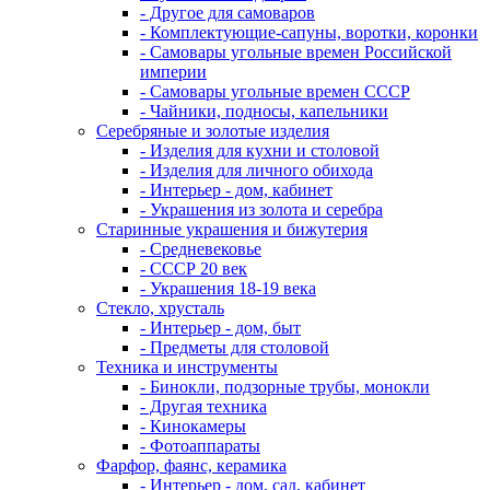
- Другое для самоваров
- Комплектующие-сапуны, воротки, коронки
- Самовары угольные времен Российской
империи
- Самовары угольные времен СССР
- Чайники, подносы, капельники
Серебряные и золотые изделия
- Изделия для кухни и столовой
- Изделия для личного обихода
- Интерьер - дом, кабинет
- Украшения из золота и серебра
Старинные украшения и бижутерия
- Средневековье
- СССР 20 век
- Украшения 18-19 века
Стекло, хрусталь
- Интерьер - дом, быт
- Предметы для столовой
Техника и инструменты
- Бинокли, подзорные трубы, монокли
- Другая техника
- Кинокамеры
- Фотоаппараты
Фарфор, фаянс, керамика
- Интерьер - дом, сад, кабинет