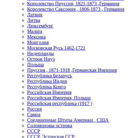
Королевство Пруссия, 1821-1873 ,Германия
Королевство Саксония , 1806-1873 , Германия
Латвия
Литва
Люксембург
Мальта
Мексика
Монголия
Московская Русь 1462-1721
Нидерланды
Остров Ниуэ
Польша
Пруссия , 1871-1918 ,Германская Империя
Республика Беларусь
Республика Индия
Республика Конго
Российская Империя
Российская Империя, Польша
Российская республика (1917 )
Россия
Самоа
Соединенные Штаты Америки , США
Соломоновы острова
СССР
СССР, Эстонская ССР