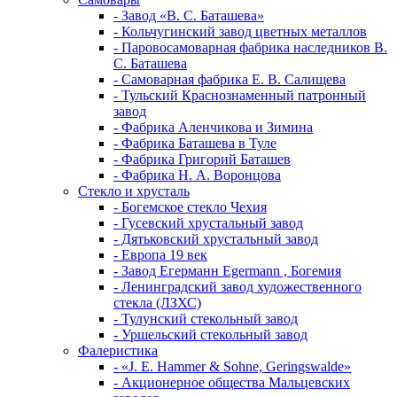
- Завод «В. С. Баташева»
- Кольчугинский завод цветных металлов
- Паровосамоварная фабрика наследников В.
С. Баташева
- Самоварная фабрика Е. В. Салищева
- Тульский Краснознаменный патронный
завод
- Фабрика Аленчикова и Зимина
- Фабрика Баташева в Туле
- Фабрика Григорий Баташев
- Фабрика Н. А. Воронцова
Стекло и хрусталь
- Богемское стекло Чехия
- Гусевский хрустальный завод
- Дятьковский хрустальный завод
- Европа 19 век
- Завод Егерманн Egermann , Богемия
- Ленинградский завод художественного
стекла (ЛЗХС)
- Тулунский стекольный завод
- Уршельский стекольный завод
Фалеристика
- «J. E. Hammer & Sohne, Geringswalde»
- Акционерное общества Мальцевских