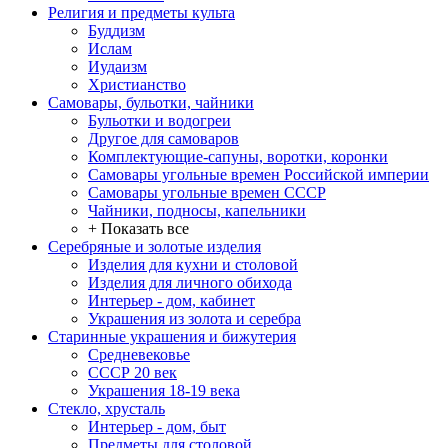
Религия и предметы культа
Буддизм
Ислам
Иудаизм
Христианство
Самовары, бульотки, чайники
Бульотки и водогреи
Другое для самоваров
Комплектующие-сапуны, воротки, коронки
Самовары угольные времен Российской империи
Самовары угольные времен СССР
Чайники, подносы, капельники
+ Показать все
Серебряные и золотые изделия
Изделия для кухни и столовой
Изделия для личного обихода
Интерьер - дом, кабинет
Украшения из золота и серебра
Старинные украшения и бижутерия
Средневековье
СССР 20 век
Украшения 18-19 века
Стекло, хрусталь
Интерьер - дом, быт
Предметы для столовой