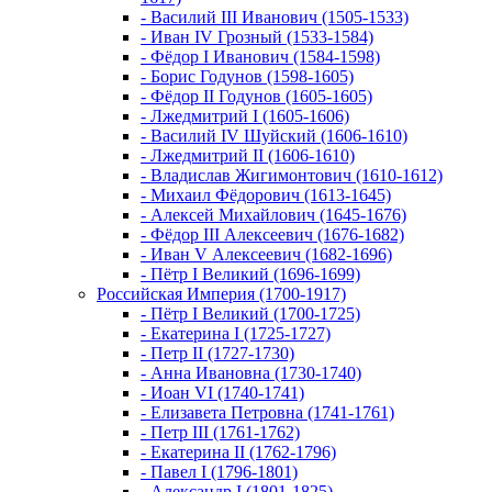
- Василий III Иванович (1505-1533)
- Иван IV Грозный (1533-1584)
- Фёдор I Иванович (1584-1598)
- Борис Годунов (1598-1605)
- Фёдор II Годунов (1605-1605)
- Лжедмитрий I (1605-1606)
- Василий IV Шуйский (1606-1610)
- Лжедмитрий II (1606-1610)
- Владислав Жигимонтович (1610-1612)
- Михаил Фёдорович (1613-1645)
- Алексей Михайлович (1645-1676)
- Фёдор III Алексеевич (1676-1682)
- Иван V Алексеевич (1682-1696)
- Пётр I Великий (1696-1699)
Российская Империя (1700-1917)
- Пётр I Великий (1700-1725)
- Екатерина I (1725-1727)
- Петр II (1727-1730)
- Анна Ивановна (1730-1740)
- Иоан VI (1740-1741)
- Елизавета Петровна (1741-1761)
- Петр III (1761-1762)
- Екатерина II (1762-1796)
- Павел I (1796-1801)
- Александр I (1801-1825)