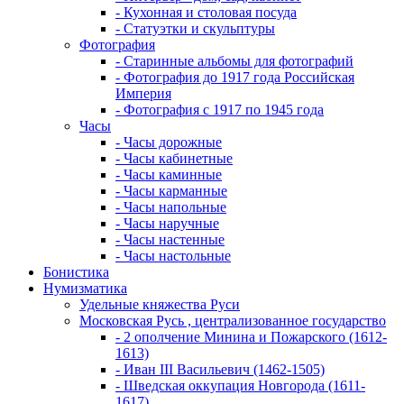
- Кухонная и столовая посуда
- Статуэтки и скульптуры
Фотография
- Старинные альбомы для фотографий
- Фотография до 1917 года Российская
Империя
- Фотография с 1917 по 1945 года
Часы
- Часы дорожные
- Часы кабинетные
- Часы каминные
- Часы карманные
- Часы напольные
- Часы наручные
- Часы настенные
- Часы настольные
Бонистика
Нумизматика
Удельные княжества Руси
Московская Русь , централизованное государство
- 2 ополчение Минина и Пожарского (1612-
1613)
- Иван III Васильевич (1462-1505)
- Шведская оккупация Новгорода (1611-
1617)