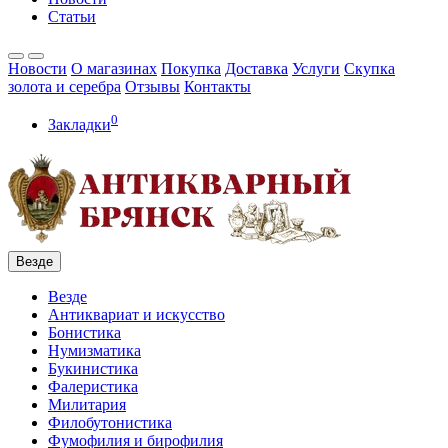
Статьи
Новости
О магазинах
Покупка
Доставка
Услуги
Скупка
золота и серебра
Отзывы
Контакты
0
Закладки
Везде
Везде
Антиквариат и искусство
Бонистика
Нумизматика
Букинистика
Фалеристика
Милитария
Филобутонистика
Фумофилия и бирофилия