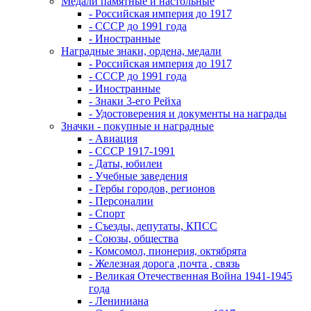
Медали памятные и настольные
- Российская империя до 1917
- СССР до 1991 года
- Иностранные
Наградные знаки, ордена, медали
- Российская империя до 1917
- СССР до 1991 года
- Иностранные
- Знаки 3-его Рейха
- Удостоверения и документы на награды
Значки - покупные и наградные
- Авиация
- СССР 1917-1991
- Даты, юбилеи
- Учебные заведения
- Гербы городов, регионов
- Персоналии
- Спорт
- Съезды, депутаты, КПСС
- Союзы, общества
- Комсомол, пионерия, октябрята
- Железная дорога ,почта , связь
- Великая Отечественная Война 1941-1945
года
- Лениниана